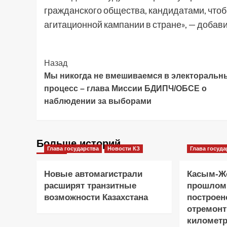
гражданского общества, кандидатами, что
агитационной кампании в стране», — добави
Post
Назад
Мы никогда не вмешиваемся в электоральн
Navigation
процесс – глава Миссии БДИПЧ/ОБСЕ о
наблюдении за выборами
Больше историй
Глава государства
Новости КЗ
Глава госуда
Новые автомагистрали
Касым-Жо
расширят транзитные
прошлом
возможности Казахстана
построен
отремонт
километр