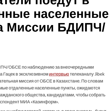
тели поедут в
нные населенные
ва Миссии БДИПЧ/
ПЧ/ОБСЕ по наблюдению за внеочередными
а Гацек в эксклюзивном
интервью
телеканалу Jibek
дательная миссия от ОБСЕ в Казахстане. По словам
амые отдаленные населенные пункты, ожидаются
ражданского общества, кандидатами, чтобы собрать
еспондент МИА «Казинформ».