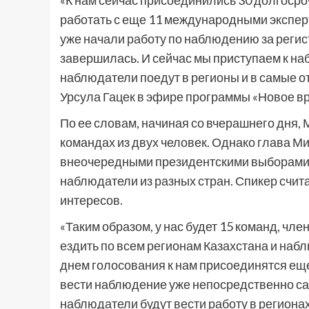
«К нам сейчас присоединились 30 долгосро
работать с еще 11 международными эксперт
уже начали работу по наблюдению за регис
завершилась. И сейчас мы приступаем к н
наблюдатели поедут в регионы и в самые о
Урсула Гацек в эфире программы «Новое вре
По ее словам, начиная со вчерашнего дня,
командах из двух человек. Однако глава
внеочередными президентскими выборами в 
наблюдатели из разных стран. Спикер счита
интересов.
«Таким образом, у нас будет 15 команд, чл
ездить по всем регионам Казахстана и наб
днем голосования к нам присоединятся ещ
вести наблюдение уже непосредственно са
наблюдатели будут вести работу в регионах