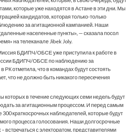
чных наблюдателей, которые, в свою очередь, будут
ами, которые уже находятся в Астане в эти дни. Мы
трацией кандидатов, которая только-только
аблюдению за агитационной кампанией. Наши
тдаленные населенные пункты», — сказала посол
мя» на телеканале Jibek Joly.
 Миссия БДИПЧ/ОБСЕ уже приступила к работе в
 Миссии БДИПЧ/ОБСЕ по наблюдению за
РК отметила, что в командах будут состоять
ет, что не должно быть никакого пересечения
ены которых в течение следующих семи недель будут
людать за агитационным процессом. И перед самым
е 300 краткосрочных наблюдателей, которые будут
мого процесса голосования. Наши долгосрочные
 – встречаться с электоратом, представителями