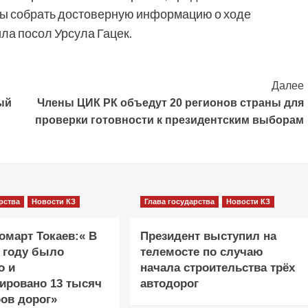
бы собрать достоверную информацию о ходе
ла посол Урсула Гацек.
Далее
ый
Члены ЦИК РК объедут 20 регионов страны для
проверки готовности к президентским выборам
рства
Новости КЗ
Глава государства
Новости КЗ
март Токаев:« В
Президент выступил на
 году было
телемосте по случаю
о и
начала строительства трёх
ировано 13 тысяч
автодорог
ов дорог»