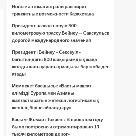
Новые автомагистрали расширят
транзитные возможности Казахстана
Президент назвал новую 800-
километровую трассу Бейнеу — Саксаульск
дорогой международного значения
Президент «Бейнеу – Сексеуіл»
бағытындағы 800 шақырымдық жаңа
жолды халықаралық маңызы бар жоба деп
атады
Мемлекет басшысы: «Басты мақсат –
елімізді Еуропа мен Азияны
жалғастыратын жетекші логистикалық
желінің біріне айналдыру»
Касым-Жомарт Токаев:« В прошлом году
было построено и отремонтировано 13
тысяч километров дорог»