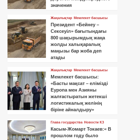
значения
Жаңалықтар
Мемлекет басшысы
Президент «Бейнеу –
Сексеуіл» бағытындағы
800 шақырымдық жаңа
жолды халықаралық
маңызы бар жоба деп
атады
Жаңалықтар
Мемлекет басшысы
Мемлекет басшысы:
«Басты мақсат – елімізді
Еуропа мен Азияны
жалғастыратын жетекші
логистикалық желінің
біріне айналдыру»
Глава государства
Новости КЗ
Касым-Жомарт Токаев:« В
прошлом году было