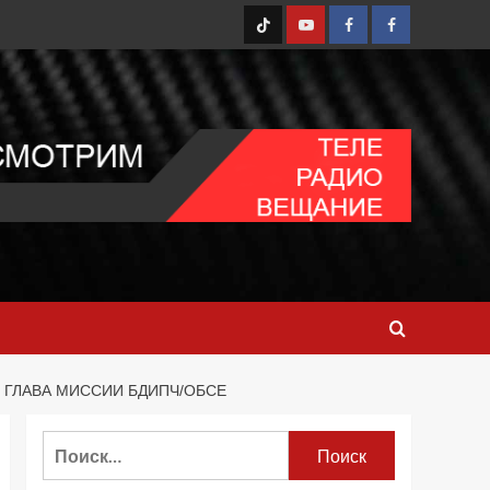
TT
Youtube
FB1
FB2
 ГЛАВА МИССИИ БДИПЧ/ОБСЕ
Найти: