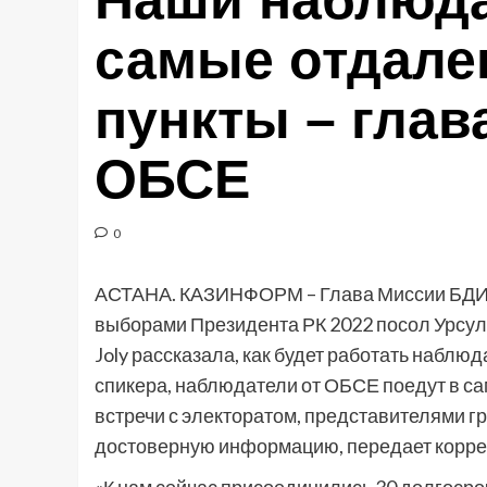
Наши наблюда
самые отдале
пункты – гла
ОБСЕ
0
АСТАНА. КАЗИНФОРМ – Глава Миссии БДИ
выборами Президента РК 2022 посол Урсул
Joly рассказала, как будет работать наблю
спикера, наблюдатели от ОБСЕ поедут в с
встречи с электоратом, представителями г
достоверную информацию, передает корр