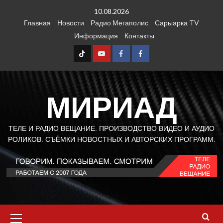
Перейти
10.08.2026
к
Главная
Новости
Радио Мегаполис
Сарыарка TV
содержимому
Информация
Контакты
TT
Youtube
FB1
FB2
МИРИАД
ТЕЛЕ И РАДИО ВЕЩАНИЕ. ПРОИЗВОДСТВО ВИДЕО И АУДИО
РОЛИКОВ. СЪЁМКИ НОВОСТНЫХ И АВТОРСКИХ ПРОГРАММ.
Основное
меню