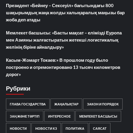
Президент «Бейнеу – Сексеуіл» бағытындағы 800
шақырымдық жаңа жолды халықаралық маңызы бар
жоба деп атады
Мемлекет басшысы: «Басты мақсат – елімізді Еуропа
мен Азияны жалғастыратын жетекші логистикалық
желінің біріне айналдыру»
Касым-Жомарт Токаев:« В прошлом году было
построено и отремонтировано 13 тысяч километров
дорог»
Рубрики
ГЛАВА ГОСУДАРСТВА
ЖАҢАЛЫҚТАР
ЗАКОН И ПОРЯДОК
ЗАҢ ЖӘНЕ ТӘРТІП
ИНТЕРЕСНОЕ
МЕМЛЕКЕТ БАСШЫСЫ
НОВОСТИ
НОВОСТИ КЗ
ПОЛИТИКА
САЯСАТ