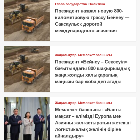
Глава государства
Политика
Президент назвал новую 800-
километровую трассу Бейнеу —
Саксаульск дорогой
международного значения
Жаңалықтар
Мемлекет басшысы
Президент «Бейнеу – Сексеуіл»
бағытындағы 800 шақырымдық
жаңа жолды халықаралық
маңызы бар жоба деп атады
Жаңалықтар
Мемлекет басшысы
Мемлекет басшысы: «Басты
мақсат – елімізді Еуропа мен
Азияны жалғастыратын жетекші
логистикалық желінің біріне
айналдыру»