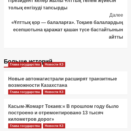
Президент келер жылы Ұлттық төлем жүйесін
Navigation
толық енгізуді тапсырды
Далее
«Ұлттық қор — балаларға». Тоқаев балалардың
есепшотына қаражат қашан түсе бастайтынын
айтты
Больше историй
Глава государства
Новости КЗ
Новые автомагистрали расширят транзитные
возможности Казахстана
Глава государства
Новости КЗ
Касым-Жомарт Токаев:« В прошлом году было
построено и отремонтировано 13 тысяч
километров дорог»
Глава государства
Новости КЗ