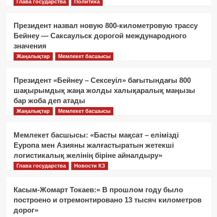
Глава государства
Политика
Президент назвал новую 800-километровую трассу
Бейнеу — Саксаульск дорогой международного
значения
Жаңалықтар
Мемлекет басшысы
Президент «Бейнеу – Сексеуіл» бағытындағы 800
шақырымдық жаңа жолды халықаралық маңызы
бар жоба деп атады
Жаңалықтар
Мемлекет басшысы
Мемлекет басшысы: «Басты мақсат – елімізді
Еуропа мен Азияны жалғастыратын жетекші
логистикалық желінің біріне айналдыру»
Глава государства
Новости КЗ
Касым-Жомарт Токаев:« В прошлом году было
построено и отремонтировано 13 тысяч километров
дорог»