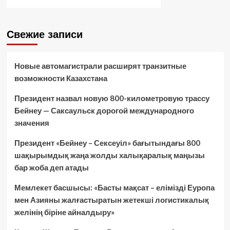
Свежие записи
Новые автомагистрали расширят транзитные
возможности Казахстана
Президент назвал новую 800-километровую трассу
Бейнеу — Саксаульск дорогой международного
значения
Президент «Бейнеу – Сексеуіл» бағытындағы 800
шақырымдық жаңа жолды халықаралық маңызы
бар жоба деп атады
Мемлекет басшысы: «Басты мақсат – елімізді Еуропа
мен Азияны жалғастыратын жетекші логистикалық
желінің біріне айналдыру»