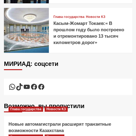
Глава государства
Новости КЗ
Касым-Жомарт Токаев:« В
прошлом году было построено
и отремонтировано 13 тысяч
километров дорог»
МИРИАД: соцсети
WhatsApp
TikTok
YouTube
Facebook
Facebook
Возможно, вы пропустили
Глава государства
Новости КЗ
Новые автомагистрали расширят транзитные
возможности Казахстана