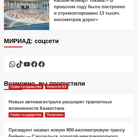
Касым-Жомарт Токаев:« В
прошлом году было построено
и отремонтировано 13 тысяч
километров дорог»
МИРИАД: соцсети
WhatsApp
TikTok
YouTube
Facebook
Facebook
Возможно, вы пропустили
Глава государства
Новости КЗ
Новые автомагистрали расширят транзитные
возможности Казахстана
Глава государства
Политика
Президент назвал новую 800-километровую трассу
Бейнеу — Саксаульск дорогой международного