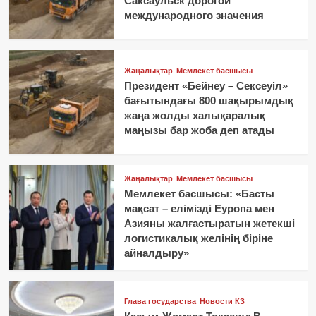
Саксаульск дорогой
международного значения
Жаңалықтар
Мемлекет басшысы
Президент «Бейнеу – Сексеуіл»
бағытындағы 800 шақырымдық
жаңа жолды халықаралық
маңызы бар жоба деп атады
Жаңалықтар
Мемлекет басшысы
Мемлекет басшысы: «Басты
мақсат – елімізді Еуропа мен
Азияны жалғастыратын жетекші
логистикалық желінің біріне
айналдыру»
Глава государства
Новости КЗ