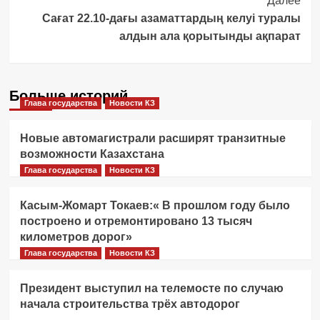
Далее
Сағат 22.10-дағы азаматтардың келуі туралы
алдын ала қорытынды ақпарат
Больше историй
Глава государства
Новости КЗ
Новые автомагистрали расширят транзитные
возможности Казахстана
Глава государства
Новости КЗ
Касым-Жомарт Токаев:« В прошлом году было
построено и отремонтировано 13 тысяч
километров дорог»
Глава государства
Новости КЗ
Президент выступил на телемосте по случаю
начала строительства трёх автодорог