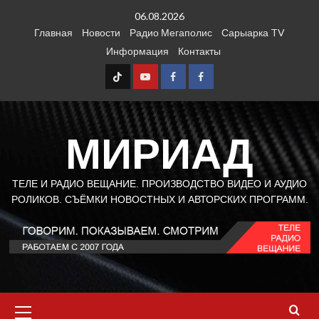
Перейти
06.08.2026
к
Главная
Новости
Радио Мегаполис
Сарыарка TV
содержимому
Информация
Контакты
TT
Youtube
FB1
FB2
МИРИАД
ТЕЛЕ И РАДИО ВЕЩАНИЕ. ПРОИЗВОДСТВО ВИДЕО И АУДИО
РОЛИКОВ. СЪЁМКИ НОВОСТНЫХ И АВТОРСКИХ ПРОГРАММ.
Основное
меню