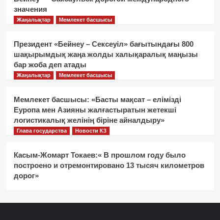
значения
Жаңалықтар
Мемлекет басшысы
Президент «Бейнеу – Сексеуіл» бағытындағы 800
шақырымдық жаңа жолды халықаралық маңызы
бар жоба деп атады
Жаңалықтар
Мемлекет басшысы
Мемлекет басшысы: «Басты мақсат – елімізді
Еуропа мен Азияны жалғастыратын жетекші
логистикалық желінің біріне айналдыру»
Глава государства
Новости КЗ
Касым-Жомарт Токаев:« В прошлом году было
построено и отремонтировано 13 тысяч километров
дорог»