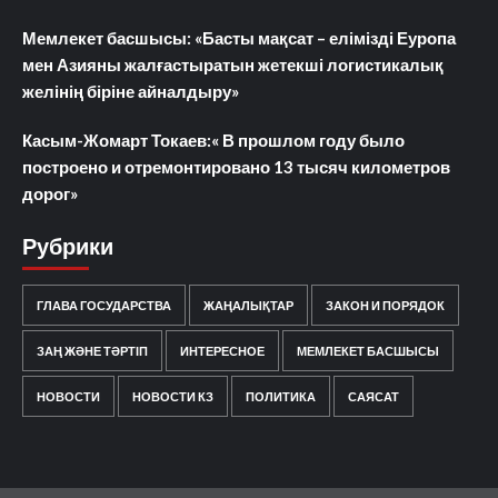
Мемлекет басшысы: «Басты мақсат – елімізді Еуропа
мен Азияны жалғастыратын жетекші логистикалық
желінің біріне айналдыру»
Касым-Жомарт Токаев:« В прошлом году было
построено и отремонтировано 13 тысяч километров
дорог»
Рубрики
ГЛАВА ГОСУДАРСТВА
ЖАҢАЛЫҚТАР
ЗАКОН И ПОРЯДОК
ЗАҢ ЖӘНЕ ТӘРТІП
ИНТЕРЕСНОЕ
МЕМЛЕКЕТ БАСШЫСЫ
НОВОСТИ
НОВОСТИ КЗ
ПОЛИТИКА
САЯСАТ