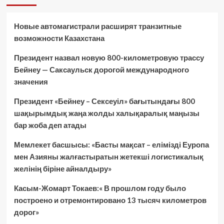
Новые автомагистрали расширят транзитные
возможности Казахстана
Президент назвал новую 800-километровую трассу
Бейнеу — Саксаульск дорогой международного
значения
Президент «Бейнеу – Сексеуіл» бағытындағы 800
шақырымдық жаңа жолды халықаралық маңызы
бар жоба деп атады
Мемлекет басшысы: «Басты мақсат – елімізді Еуропа
мен Азияны жалғастыратын жетекші логистикалық
желінің біріне айналдыру»
Касым-Жомарт Токаев:« В прошлом году было
построено и отремонтировано 13 тысяч километров
дорог»