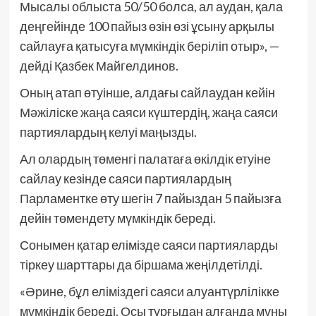
Мысалы облыста 50/50 болса, ал аудан, қала
деңгейінде 100 пайыз өзін өзі ұсыну арқылы
сайлауға қатысуға мүмкіндік беріліп отыр», —
дейді Қазбек Майгелдинов.
Оның атап өтуінше, алдағы сайлаудан кейін
Мәжіліске жаңа саяси күштердің, жаңа саяси
партиялардың келуі маңызды.
Ал олардың төменгі палатаға өкілдік етуіне
сайлау кезінде саяси партиялардың
Парламентке өту шегін 7 пайыздан 5 пайызға
дейін төмендету мүмкіндік береді.
Сонымен қатар елімізде саяси партияларды
тіркеу шарттары да біршама жеңілдетілді.
«Әрине, бұл еліміздегі саяси алуантүрлілікке
мүмкіндік береді. Осы тұрғыдан алғанда мұны