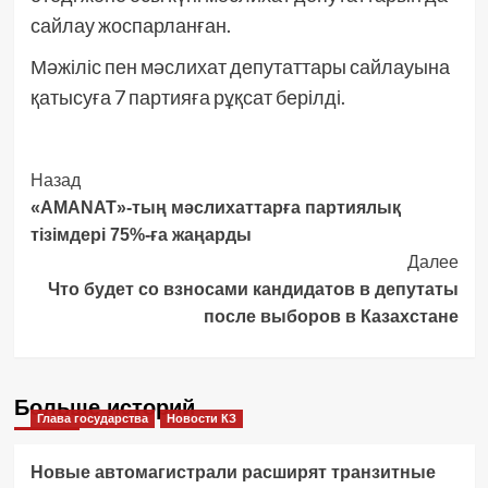
сайлау жоспарланған.
Мәжіліс пен мәслихат депутаттары сайлауына
қатысуға 7 партияға рұқсат берілді.
Post
Назад
«AMANAT»-тың мәслихаттарға партиялық
Navigation
тізімдері 75%-ға жаңарды
Далее
Что будет со взносами кандидатов в депутаты
после выборов в Казахстане
Больше историй
Глава государства
Новости КЗ
Новые автомагистрали расширят транзитные