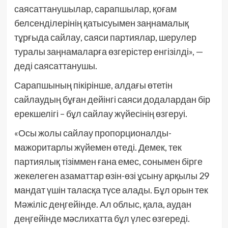
саясаттанушылар, сарапшылар, қоғам
белсенділерінің қатысуымен заңнамалық
тұрғыда сайлау, саяси партиялар, шерулер
туралы заңнамаларға өзгерістер енгізілді», —
деді саясаттанушы.
Сарапшының пікірінше, алдағы өтетін
сайлаудың бұған дейінгі саяси додалардан бір
ерекшелігі – бұл сайлау жүйесінің өзгеруі.
«Осы жолы сайлау пропорционалды-
мажоритарлы жүйемен өтеді. Демек, тек
партиялық тізіммен ғана емес, сонымен бірге
жекелеген азаматтар өзін-өзі ұсыну арқылы 29
мандат үшін таласқа түсе алады. Бұл орын тек
Мәжіліс деңгейінде. Ал облыс, қала, аудан
деңгейінде мәслихатта бұл үлес өзгереді.