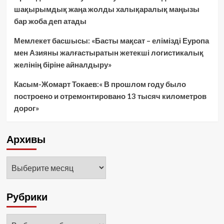
шақырымдық жаңа жолды халықаралық маңызы
бар жоба деп атады
Мемлекет басшысы: «Басты мақсат – елімізді Еуропа
мен Азияны жалғастыратын жетекші логистикалық
желінің біріне айналдыру»
Касым-Жомарт Токаев:« В прошлом году было
построено и отремонтировано 13 тысяч километров
дорог»
Архивы
Архивы
Рубрики
Рубрики