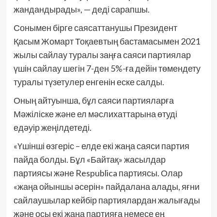
жандандырады», — деді сарапшы.
Сонымен бірге саясаттанушы Президент
Қасым Жомарт Тоқаевтың бастамасымен 2021
жылы сайлау туралы заңға саяси партиялар
үшін сайлау шегін 7-ден 5%-ға дейін төмендету
туралы түзетулер енгенін еске салды.
Оның айтуынша, бұл саяси партияларға
Мәжіліске және ел мәслихаттарына өтуді
едәуір жеңілдетеді.
«Үшінші өзгеріс – елде екі жаңа саяси партия
пайда болды. Бұл «Байтақ» жасылдар
партиясы және Respublica партиясы. Олар
«жаңа ойыншы әсерін» пайдалана алады, яғни
сайлаушылар кейбір партиялардан жалығады
және осы екі жаңа партияға немесе ең