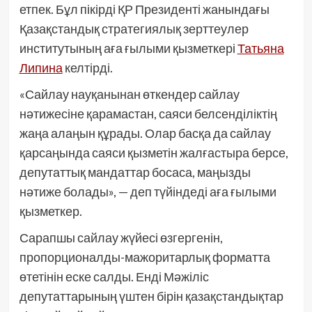
етпек. Бұл пікірді ҚР Президенті жанындағы
Қазақстандық стратегиялық зерттеулер
институтының аға ғылыми қызметкері
Татьяна
Липина
келтірді.
«Сайлау науқанынан өткендер сайлау
нәтижесіне қарамастан, саяси белсенділіктің
жаңа алаңын құрады. Олар басқа да сайлау
қарсаңында саяси қызметін жалғастыра берсе,
депутаттық мандаттар босаса, маңызды
нәтиже болады», — деп түйіндеді аға ғылыми
қызметкер.
Сарапшы сайлау жүйесі өзгергенін,
пропорционалды-мажоритарлық форматта
өтетінін еске салды. Енді Мәжіліс
депутаттарының үштен бірін қазақстандықтар