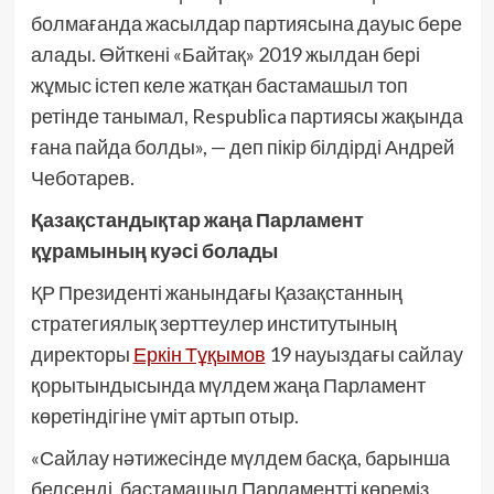
болмағанда жасылдар партиясына дауыс бере
алады. Өйткені «Байтақ» 2019 жылдан бері
жұмыс істеп келе жатқан бастамашыл топ
ретінде танымал, Respublica партиясы жақында
ғана пайда болды», — деп пікір білдірді Андрей
Чеботарев.
Қазақстандықтар жаңа Парламент
құрамының куәсі болады
ҚР Президенті жанындағы Қазақстанның
стратегиялық зерттеулер институтының
директоры
Еркін Тұқымов
19 науыздағы сайлау
қорытындысында мүлдем жаңа Парламент
көретіндігіне үміт артып отыр.
«Сайлау нәтижесінде мүлдем басқа, барынша
белсенді, бастамашыл Парламентті көреміз