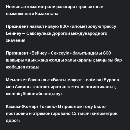
Новые автомагистрали расширят транзитные
возможности Казахстана
Президент назвал новую 800-километровую трассу
Бейнеу — Саксаульск дорогой международного
значения
Президент «Бейнеу – Сексеуіл» бағытындағы 800
шақырымдық жаңа жолды халықаралық маңызы бар
жоба деп атады
Мемлекет басшысы: «Басты мақсат – елімізді Еуропа
мен Азияны жалғастыратын жетекші логистикалық
желінің біріне айналдыру»
Касым-Жомарт Токаев:« В прошлом году было
построено и отремонтировано 13 тысяч километров
дорог»