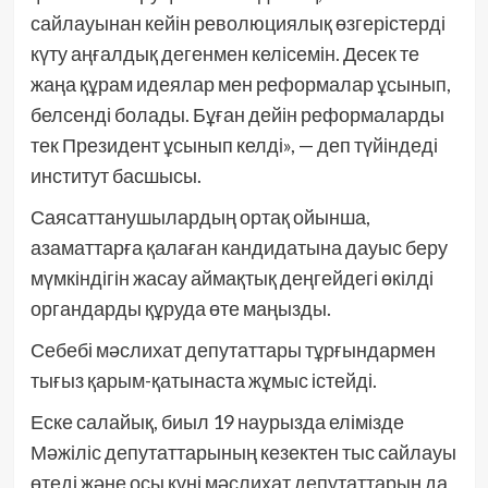
сайлауынан кейін революциялық өзгерістерді
күту аңғалдық дегенмен келісемін. Десек те
жаңа құрам идеялар мен реформалар ұсынып,
белсенді болады. Бұған дейін реформаларды
тек Президент ұсынып келді», — деп түйіндеді
институт басшысы.
Саясаттанушылардың ортақ ойынша,
азаматтарға қалаған кандидатына дауыс беру
мүмкіндігін жасау аймақтық деңгейдегі өкілді
органдарды құруда өте маңызды.
Себебі мәслихат депутаттары тұрғындармен
тығыз қарым-қатынаста жұмыс істейді.
Еске салайық, биыл 19 наурызда елімізде
Мәжіліс депутаттарының кезектен тыс сайлауы
өтеді және осы күні мәслихат депутаттарын да