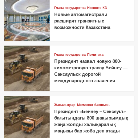
Глава государства
Новости КЗ
Новые автомагистрали
расширят транзитные
возможности Казахстана
Глава государства
Политика
Президент назвал новую 800-
километровую трассу Бейнеу —
Саксаульск дорогой
международного значения
Жаңалықтар
Мемлекет басшысы
Президент «Бейнеу – Сексеуіл»
бағытындағы 800 шақырымдық
жаңа жолды халықаралық
маңызы бар жоба деп атады