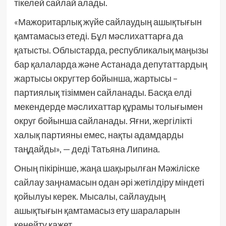
тікелей сайлай алады.
«Мажоритарлық жүйе сайлаудың ашықтығын
қамтамасыз етеді. Бұл мәслихаттарға да
қатысты. Облыстарда, республикалық маңызы
бар қалаларда және Астанада депутаттардың
жартысы округтер бойынша, жартысы –
партиялық тізіммен сайланады. Басқа елді
мекендерде мәслихаттар құрамы толығымен
округ бойынша сайланады. Яғни, жергілікті
халық партияны емес, нақты адамдарды
таңдайды», — деді Татьяна Липина.
Оның пікірінше, жаңа шақырылған Мәжіліске
сайлау заңнамасын одан әрі жетілдіру міндеті
қойылуы керек. Мысалы, сайлаудың
ашықтығын қамтамасыз ету шараларын
кеңейту қажет.