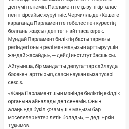
деп үміттенемін. Парламентте қызу пікірталас
пен пікірсайыс жүруі тиіс. Черчилль де «Көшеге
қарағанда Парламентте төбелес пен күрестің
болғаны жақсы» деп тегін айтпаса керек.
Мұндай Парламент биліктің басты тармағы
ретіндегі оның рөлі мен маңызын арттыру үшін
жағдай жасайды», — дейді институт басшысы.
Айтуынша, бір мандатты депутаттар сайлауда
бәсекені арттырып, саяси науқан қыза түсері
сөзсіз.
«Жаңа Парламент шын мәнінде биліктің өкілдік
органына айналады деп сенемін. Оның
алаңында бүкіл қоғам үшін маңызы бар
мәселелер көтерілетін болады», — деді Еркін
Тұқымов.