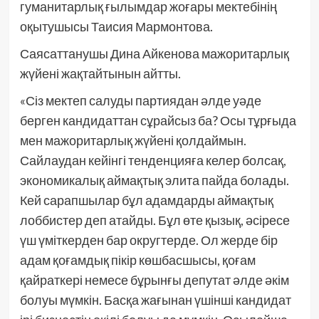
гуманитарлық ғылымдар жоғары мектебінің
оқытушысы Таисия Мармонтова.
Саясаттанушы Дина Айкенова мажоритарлық
жүйені жақтайтынын айтты.
«Сіз мектеп салуды партиядан әлде уәде
берген кандидаттан сұрайсыз ба? Осы тұрғыда
мен мажоритарлық жүйені қолдаймын.
Сайлаудан кейінгі тенденцияға келер болсақ,
экономикалық аймақтық элита пайда болады.
Кей сарапшылар бұл адамдарды аймақтық
лоббистер деп атайды. Бұл өте қызық, әсіресе
үш үміткерден бар округтерде. Ол жерде бір
адам қоғамдық пікір көшбасшысы, қоғам
қайраткері немесе бұрынғы депутат әлде әкім
болуы мүмкін. Басқа жағынан үшінші кандидат