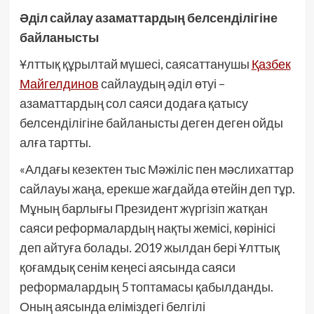
Әділ сайлау азаматтардың белсенділігіне
байланысты
Ұлттық құрылтай мүшесі, саясаттанушы
Қазбек
Майгелдинов
сайлаудың әділ өтуі –
азаматтардың сол саяси додаға қатысу
белсенділігіне байланысты деген деген ойды
алға тартты.
«Алдағы кезектен тыс Мәжіліс пен мәслихаттар
сайлауы жаңа, ерекше жағдайда өтейін деп тұр.
Мұның барлығы Президент жүргізіп жатқан
саяси реформалардың нақты жемісі, көрінісі
деп айтуға болады. 2019 жылдан бері Ұлттық
қоғамдық сенім кеңесі аясында саяси
реформалардың 5 топтамасы қабылданды.
Оның аясында еліміздегі белгілі