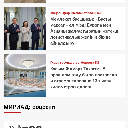
Жаңалықтар
Мемлекет басшысы
Мемлекет басшысы: «Басты
мақсат – елімізді Еуропа мен
Азияны жалғастыратын жетекші
логистикалық желінің біріне
айналдыру»
Глава государства
Новости КЗ
Касым-Жомарт Токаев:« В
прошлом году было построено
и отремонтировано 13 тысяч
километров дорог»
МИРИАД: соцсети
WhatsApp
TikTok
YouTube
Facebook
Facebook