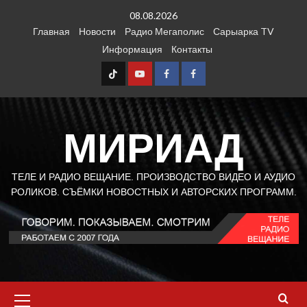
Перейти
08.08.2026
к
Главная
Новости
Радио Мегаполис
Сарыарка TV
содержимому
Информация
Контакты
TT
Youtube
FB1
FB2
МИРИАД
ТЕЛЕ И РАДИО ВЕЩАНИЕ. ПРОИЗВОДСТВО ВИДЕО И АУДИО
РОЛИКОВ. СЪЁМКИ НОВОСТНЫХ И АВТОРСКИХ ПРОГРАММ.
Основное
меню