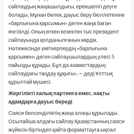
сайлаудың жаңашылдығы, ерекшелігі деуге
болады. Мұнан бөлек, дауыс беру бюллетеніне
«барлығына қарсымын» деген жаңа баған
енгізілді. Оның өткен кезектен тыс президент
сайлауында қолданылғанын көрдік.
Нәтижесінде үміткерлердің «барлығына
қарсымен» деген сайлаушылардың үлесі 5
пайызды құрады. Бұл да азаматтардың
сайлаудағы таңдау құқығы», — деді Ұлттық
құрылтай мүшесі.
Жергілікті халық партияға емес, нақты
адамдарға дауыс береді
Саяси белсенділіктің жаңа алаңы құрылады.
Осылайша алдағы сайлау Қазақстанның саяси
жүйесін біртіндеп қайта форматтауға ықпал