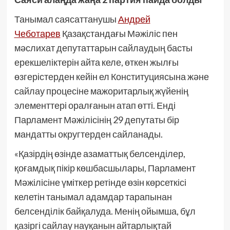
Танымал саясаттанушы
Андрей
Чеботарев
Қазақстандағы Мәжіліс пен
мәслихат депутаттарын сайлаудың басты
ерекшеліктерін айта келе, өткен жылғы
өзгерістерден кейін ел Конституциясына және
сайлау процесіне мажоритарлық жүйенің
элементтері оралғанын атап өтті. Енді
Парламент Мәжілісінің 29 депутаты бір
мандатты округтерден сайланады.
«Қазірдің өзінде азаматтық белсенділер,
қоғамдық пікір көшбасшылары, Парламент
Мәжілісіне үміткер ретінде өзін көрсеткісі
келетін танымал адамдар тарапынан
белсенділік байқалуда. Менің ойымша, бұл
қазіргі сайлау науқанын айтарлықтай