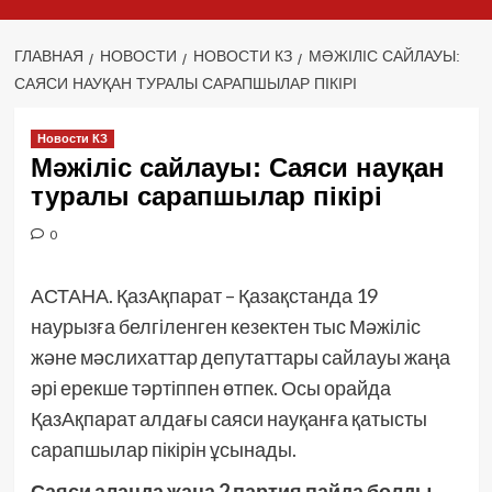
ГЛАВНАЯ
НОВОСТИ
НОВОСТИ КЗ
МӘЖІЛІС САЙЛАУЫ:
САЯСИ НАУҚАН ТУРАЛЫ САРАПШЫЛАР ПІКІРІ
Новости КЗ
Мәжіліс сайлауы: Саяси науқан
туралы сарапшылар пікірі
0
АСТАНА. ҚазАқпарат – Қазақстанда 19
наурызға белгіленген кезектен тыс Мәжіліс
және мәслихаттар депутаттары сайлауы жаңа
әрі ерекше тәртіппен өтпек. Осы орайда
ҚазАқпарат алдағы саяси науқанға қатысты
сарапшылар пікірін ұсынады.
Саяси алаңда жаңа 2 партия пайда болды