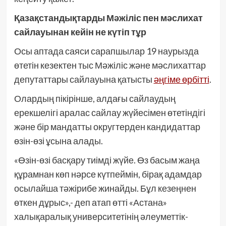
Қазақстандықтарды Мәжіліс пен мәслихат
сайлауынан кейін не күтіп тұр
Осы аптада саяси сарапшылар 19 наурызда
өтетін кезектен тыс Мәжіліс және мәслихаттар
депутаттары сайлауына қатысты
әңгіме өрбітті
.
Олардың пікірінше, алдағы сайлаудың
ерекшелігі аралас сайлау жүйесімен өтетіндігі
және бір мандатты округтерден кандидаттар
өзін-өзі ұсына алады.
«Өзін-өзі басқару тиімді жүйе. Өз басым жаңа
құрамнан көп нәрсе күтпеймін, бірақ адамдар
осылайша тәжірибе жинайды. Бұл кезеңнен
өткен дұрыс»,- деп атап өтті «Астана»
халықаралық университетінің әлеуметтік-