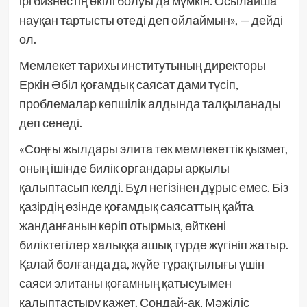
ірі бизнестің өкілі болуы да мүмкін. Осылайша
науқан тартысты өтеді деп ойлаймын», — дейді
ол.
Мемлекет тарихы институтының директоры
Еркін Әбіл қоғамдық саясат дами түсіп,
проблемалар көпшілік алдында талқыланады
деп сенеді.
«Соңғы жылдары элита тек мемлекеттік қызмет,
оның ішінде билік органдары арқылы
қалыптасып келді. Бұл негізінен дұрыс емес. Біз
қазірдің өзінде қоғамдық саясаттың қайта
жанданғанын көріп отырмыз, өйткені
биліктегілер халыққа ашық түрде жүгініп жатыр.
Қалай болғанда да, жүйе тұрақтылығы үшін
саяси элитаны қоғамның қатысуымен
қалыптастыру қажет. Сондай-ақ, Мәжіліс