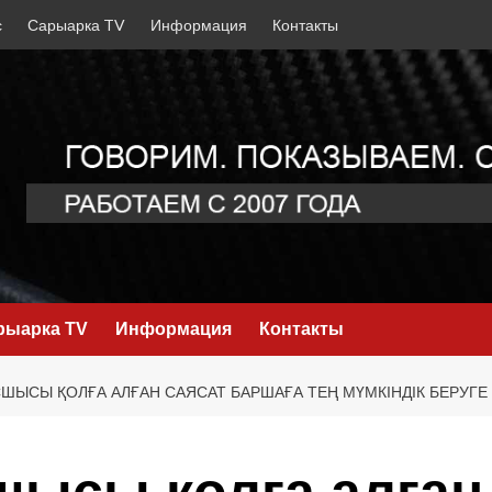
с
Сарыарка TV
Информация
Контакты
рыарка TV
Информация
Контакты
ШЫСЫ ҚОЛҒА АЛҒАН САЯСАТ БАРШАҒА ТЕҢ МҮМКІНДІК БЕРУГЕ