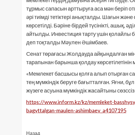
мемлекеттердің дамуына әсерін тигізуде. 
тұрмыс сапасын арттыруға аса мән беріп о
әрі тиімді тетіктері анықталды. Шағын және
көрсетілді. Бәріне бірдей түсінікті, ашық, ә
айтылды. Инвестиция тарту үшін қолайлы б
деп тоқталды Мәулен Әшімбаев.
Сенат төрағасы Жолдауда айқындалған мін
тарапынан барынша қолдау көрсетілетінін мә
«Мемлекет басшысы қолға алып отырған са
тең мүмкіндік беруге бағытталған. Яғни, б
жүзеге асуына мүмкіндік жасайтыны сөзссіз
https://www.inform.kz/kz/memleket-basshysy
bagyttalgan-maulen-ashimbaev_a4107195
Post
Назад