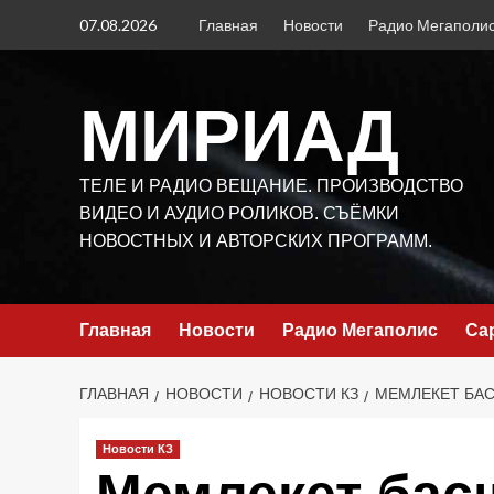
Перейти
07.08.2026
Главная
Новости
Радио Мегаполи
к
содержимому
МИРИАД
ТЕЛЕ И РАДИО ВЕЩАНИЕ. ПРОИЗВОДСТВО
ВИДЕО И АУДИО РОЛИКОВ. СЪЁМКИ
НОВОСТНЫХ И АВТОРСКИХ ПРОГРАММ.
Главная
Новости
Радио Мегаполис
Са
ГЛАВНАЯ
НОВОСТИ
НОВОСТИ КЗ
МЕМЛЕКЕТ БАС
Новости КЗ