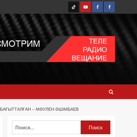
TT
Youtube
FB1
FB2
 БАҒЫТТАЛҒАН – МӘУЛЕН ӘШІМБАЕВ
Найти: