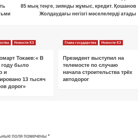
ть
85 мың теңге, зиянды жұмыс, кредит. Қошанов
тьми
Жолдаудағы негізгі мәселелерді атады
рства
Новости КЗ
Глава государства
Новости КЗ
март Токаев:« В
Президент выступил на
 году было
телемосте по случаю
о и
начала строительства трёх
ировано 13 тысяч
автодорог
ов дорог»
ьные поля помечены
*