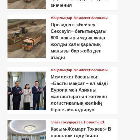
значения
Жаңалықтар
Мемлекет басшысы
Президент «Бейнеу –
Сексеуіл» бағытындағы
800 шақырымдық жаңа
жолды халықаралық
маңызы бар жоба деп
атады
Жаңалықтар
Мемлекет басшысы
Мемлекет басшысы:
«Басты мақсат – елімізді
Еуропа мен Азияны
жалғастыратын жетекші
логистикалық желінің
біріне айналдыру»
Глава государства
Новости КЗ
Касым-Жомарт Токаев:« В
прошлом году было