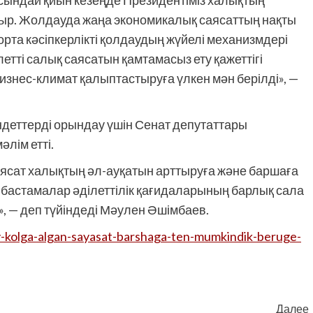
Осындай қиын кезеңде Президентіміз халықтың
тыр. Жолдауда жаңа экономикалық саясаттың нақты
 орта кәсіпкерлікті қолдаудың жүйелі механизмдері
ділетті салық саясатын қамтамасыз ету қажеттігі
изнес-климат қалыптастыруға үлкен мән берілді», —
деттерді орындау үшін Сенат депутаттары
лім етті.
ясат халықтың әл-ауқатын арттыруға және баршаға
ұл бастамалар әділеттілік қағидаларының барлық сала
», — деп түйіндеді Мәулен Әшімбаев.
-kolga-algan-sayasat-barshaga-ten-mumkindik-beruge-
Далее