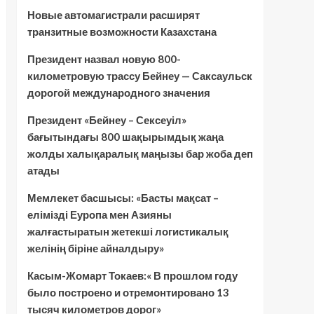
Новые автомагистрали расширят
транзитные возможности Казахстана
Президент назвал новую 800-
километровую трассу Бейнеу — Саксаульск
дорогой международного значения
Президент «Бейнеу – Сексеуіл»
бағытындағы 800 шақырымдық жаңа
жолды халықаралық маңызы бар жоба деп
атады
Мемлекет басшысы: «Басты мақсат –
елімізді Еуропа мен Азияны
жалғастыратын жетекші логистикалық
желінің біріне айналдыру»
Касым-Жомарт Токаев:« В прошлом году
было построено и отремонтировано 13
тысяч километров дорог»