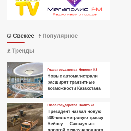
Свежее
Популярное
Тренды
Глава государства
Новости КЗ
Новые автомагистрали
расширят транзитные
возможности Казахстана
Глава государства
Политика
Президент назвал новую
800-километровую трассу
Бейнеу — Саксаульск
дорогой международного