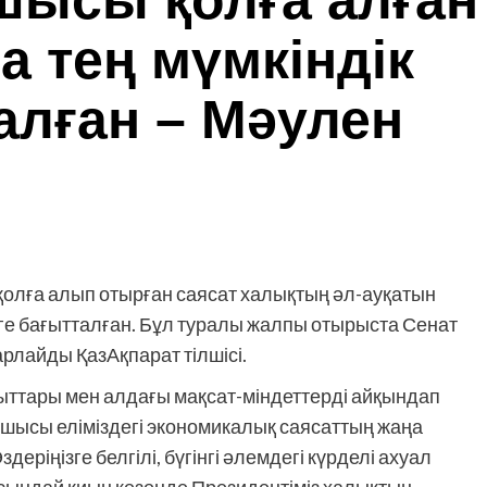
шысы қолға алған
а тең мүмкіндік
алған – Мәулен
олға алып отырған саясат халықтың әл-ауқатын
уге бағытталған. Бұл туралы жалпы отырыста Сенат
рлайды ҚазАқпарат тілшісі.
ттары мен алдағы мақсат-міндеттерді айқындап
шысы еліміздегі экономикалық саясаттың жаңа
еріңізге белгілі, бүгінгі әлемдегі күрделі ахуал