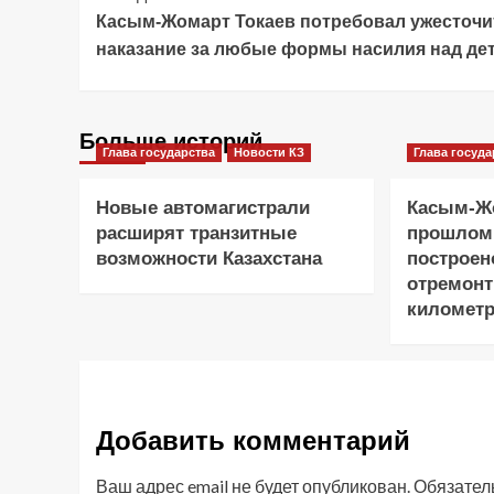
Касым-Жомарт Токаев потребовал ужесточи
Navigation
наказание за любые формы насилия над де
Больше историй
Глава государства
Новости КЗ
Глава госуда
Новые автомагистрали
Касым-Жо
расширят транзитные
прошлом
возможности Казахстана
построен
отремонт
километр
Добавить комментарий
Ваш адрес email не будет опубликован.
Обязател