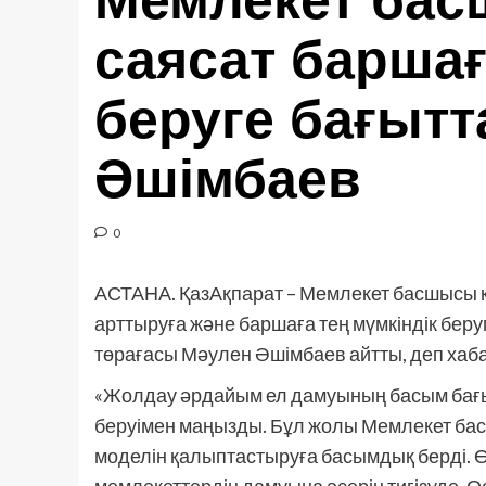
Мемлекет бас
саясат баршағ
беруге бағытт
Әшімбаев
0
АСТАНА. ҚазАқпарат – Мемлекет басшысы қ
арттыруға және баршаға тең мүмкіндік бер
төрағасы Мәулен Әшімбаев айтты, деп хаба
«Жолдау әрдайым ел дамуының басым бағы
беруімен маңызды. Бұл жолы Мемлекет бас
моделін қалыптастыруға басымдық берді. Өзд