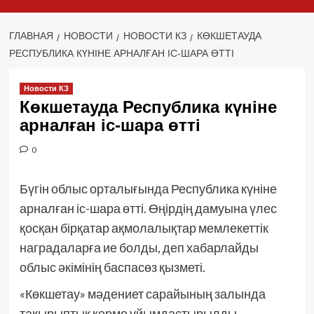
ГЛАВНАЯ
НОВОСТИ
НОВОСТИ КЗ
КӨКШЕТАУДА
РЕСПУБЛИКА КҮНІНЕ АРНАЛҒАН ІС-ШАРА ӨТТІ
Новости КЗ
Көкшетауда Республика күніне
арналған іс-шара өтті
0
Бүгін облыс орталығында Республика күніне
арналған іс-шара өтті. Өңірдің дамуына үлес
қосқан бірқатар ақмолалықтар мемлекеттік
наградаларға ие болды, деп хабарлайды
облыс әкімінің баспасөз қызметі.
«Көкшетау» мәдениет сарайының залында
тақырыптық көрме ұйымдастырылды.