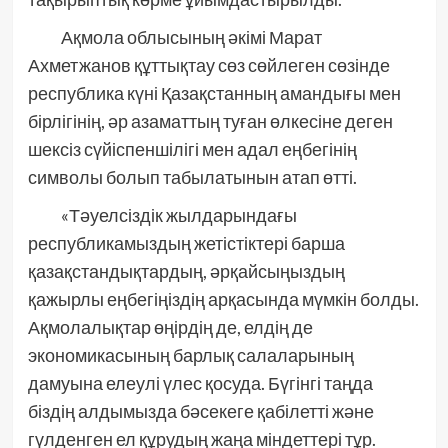
Ақмола облысының әкімі Марат
Ахметжанов құттықтау сөз сөйлеген сөзінде
республика күні Қазақстанның амандығы мен
бірлігінің, әр азаматтың туған өлкесіне деген
шексіз сүйіспеншілігі мен адал еңбегінің
символы болып табылатынын атап өтті.
«Тәуелсіздік жылдарындағы
республикамыздың жетістіктері барша
қазақстандықтардың, әрқайсыңыздың
қажырлы еңбегіңіздің арқасында мүмкін болды.
Ақмолалықтар өңірдің де, елдің де
экономикасының барлық салаларының
дамуына елеулі үлес қосуда. Бүгінгі таңда
біздің алдымызда бәсекеге қабілетті және
гүлденген ел құрудың жаңа міндеттері тұр.