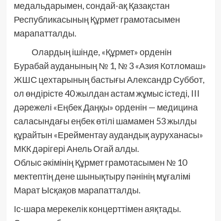
медальдарымен, сондай-ақ Қазақстан
Республикасының Құрмет грамотасымен
марапатталды.
Олардың ішінде, «Құрмет» орденін
Бурабай ауданының № 1, № 3 «Азия Котломаш»
ЖШС цехтарының бастығы Александр Суббот,
ол өндірісте 40 жылдан астам жұмыс істеді, III
дәрежелі «Еңбек Даңқы» орденін — медицина
саласындағы еңбек өтілі шамамен 53 жылды
құрайтын «Ерейментау аудандық ауруханасы»
МКК дәрігері Анель Огай алды.
Облыс әкімінің Құрмет грамотасымен № 10
мектептің дене шынықтыру пәнінің мұғалімі
Марат Ысқақов марапатталды.
Іс-шара мерекелік концерттімен аяқтады.