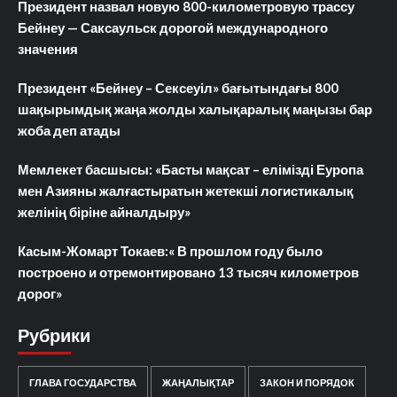
Президент назвал новую 800-километровую трассу
Бейнеу — Саксаульск дорогой международного
значения
Президент «Бейнеу – Сексеуіл» бағытындағы 800
шақырымдық жаңа жолды халықаралық маңызы бар
жоба деп атады
Мемлекет басшысы: «Басты мақсат – елімізді Еуропа
мен Азияны жалғастыратын жетекші логистикалық
желінің біріне айналдыру»
Касым-Жомарт Токаев:« В прошлом году было
построено и отремонтировано 13 тысяч километров
дорог»
Рубрики
ГЛАВА ГОСУДАРСТВА
ЖАҢАЛЫҚТАР
ЗАКОН И ПОРЯДОК