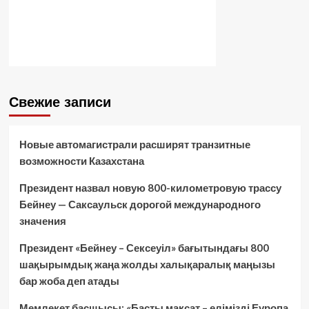
Свежие записи
Новые автомагистрали расширят транзитные
возможности Казахстана
Президент назвал новую 800-километровую трассу
Бейнеу — Саксаульск дорогой международного
значения
Президент «Бейнеу – Сексеуіл» бағытындағы 800
шақырымдық жаңа жолды халықаралық маңызы
бар жоба деп атады
Мемлекет басшысы: «Басты мақсат – елімізді Еуропа