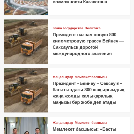
возможности Казахстана
Глава государства
Политика
Президент назвал новую 800-
километровую трассу Бейнеу —
Саксаульск дорогой
международного значения
Жаңалықтар
Мемлекет басшысы
Президент «Бейнеу – Сексеуіл»
бағытындағы 800 шақырымдық
жаңа жолды халықаралық
маңызы бар жоба деп атады
Жаңалықтар
Мемлекет басшысы
Мемлекет басшысы: «Басты