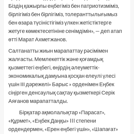
Біздің қажырлы еңбегіміз бен патриотизміміз,
бірлігіміз бен бірлігіміз, толеранттылығымыз
бен өзара түсіністігіміз үлкен жетістіктерге
жетуге көмектесетініне сенімдімін», — деп атап
өтті Марат Ахметжанов.
Салтанатты жиын марапаттау рәсімімен
жалғасты. Мемлекеттік және қоғамдық
қызметтегі еңбегі, өңірдің әлеуметтік-
экономикалық дамуына қосқан елеулі үлесі
үшін ІІІ дәрежелі» Барыс » орденімен Еңбек
сіңірген денсаулық сақтау қызметкері Серік
Аяғанов марапатталды.
Бірқатар ақмолалықтар «Парасат»,
«Құрмет», «Еңбек Даңқы» III степени
ордендермен, «Ерен еңбегі үшін», «Шапағат»