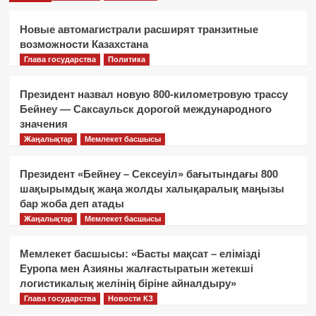
Новые автомагистрали расширят транзитные
возможности Казахстана
Глава государства
Политика
Президент назвал новую 800-километровую трассу
Бейнеу — Саксаульск дорогой международного
значения
Жаңалықтар
Мемлекет басшысы
Президент «Бейнеу – Сексеуіл» бағытындағы 800
шақырымдық жаңа жолды халықаралық маңызы
бар жоба деп атады
Жаңалықтар
Мемлекет басшысы
Мемлекет басшысы: «Басты мақсат – елімізді
Еуропа мен Азияны жалғастыратын жетекші
логистикалық желінің біріне айналдыру»
Глава государства
Новости КЗ