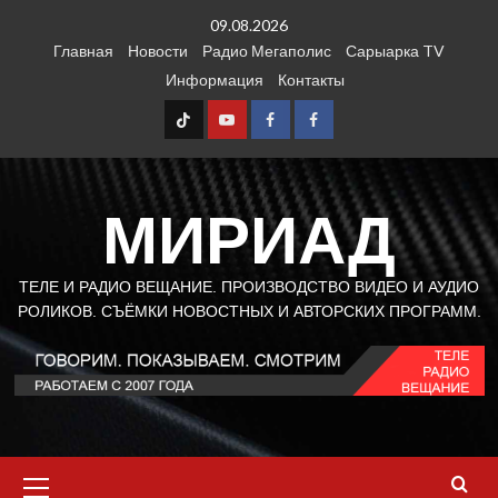
Перейти
09.08.2026
к
Главная
Новости
Радио Мегаполис
Сарыарка TV
содержимому
Информация
Контакты
TT
Youtube
FB1
FB2
МИРИАД
ТЕЛЕ И РАДИО ВЕЩАНИЕ. ПРОИЗВОДСТВО ВИДЕО И АУДИО
РОЛИКОВ. СЪЁМКИ НОВОСТНЫХ И АВТОРСКИХ ПРОГРАММ.
Основное
меню