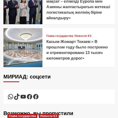
мақсат – елімізді Еуропа мен
Азияны жалғастыратын жетекші
логистикалық желінің біріне
айналдыру»
Глава государства
Новости КЗ
Касым-Жомарт Токаев:« В
прошлом году было построено
и отремонтировано 13 тысяч
километров дорог»
МИРИАД: соцсети
WhatsApp
TikTok
YouTube
Facebook
Facebook
Возможно, вы пропустили
Глава государства
Новости КЗ