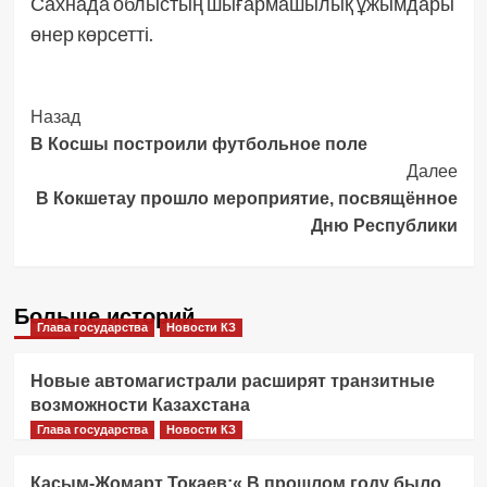
Сахнада облыстың шығармашылық ұжымдары
өнер көрсетті.
Post
Назад
В Косшы построили футбольное поле
Navigation
Далее
В Кокшетау прошло мероприятие, посвящённое
Дню Республики
Больше историй
Глава государства
Новости КЗ
Новые автомагистрали расширят транзитные
возможности Казахстана
Глава государства
Новости КЗ
Касым-Жомарт Токаев:« В прошлом году было