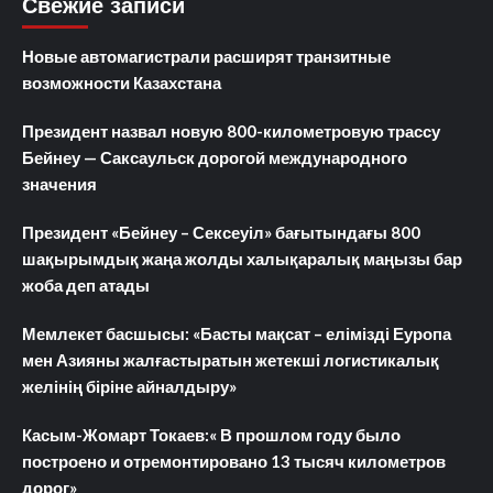
Свежие записи
Новые автомагистрали расширят транзитные
возможности Казахстана
Президент назвал новую 800-километровую трассу
Бейнеу — Саксаульск дорогой международного
значения
Президент «Бейнеу – Сексеуіл» бағытындағы 800
шақырымдық жаңа жолды халықаралық маңызы бар
жоба деп атады
Мемлекет басшысы: «Басты мақсат – елімізді Еуропа
мен Азияны жалғастыратын жетекші логистикалық
желінің біріне айналдыру»
Касым-Жомарт Токаев:« В прошлом году было
построено и отремонтировано 13 тысяч километров
дорог»