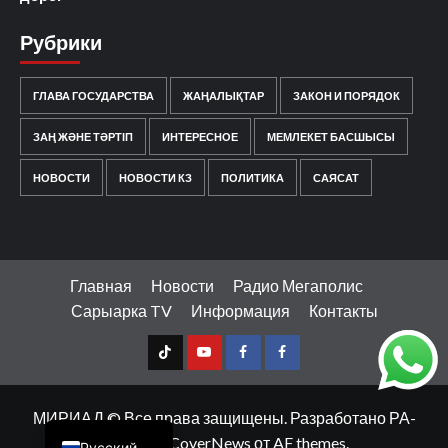
Рубрики
ГЛАВА ГОСУДАРСТВА
ЖАҢАЛЫҚТАР
ЗАКОН И ПОРЯДОК
ЗАҢ ЖӘНЕ ТӘРТІП
ИНТЕРЕСНОЕ
МЕМЛЕКЕТ БАСШЫСЫ
НОВОСТИ
НОВОСТИ КЗ
ПОЛИТИКА
САЯСАТ
Главная
Новости
Радио Мегаполис
Сарыарка TV
Информация
Контакты
TT
Youtube
FB1
FB2
Қазақ тілі
МИРИАД © Все права защищены. Разработано РА-
МЕДИА
|
CoverNews
от AF themes.
Русский