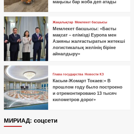
маңызы бар жоба деп атады
Жаңалықтар
Мемлекет басшысы
Мемлекет басшысы: «Басты
мақсат – елімізді Еуропа мен
Азияны жалғастыратын жетекші
логистикалық желінің біріне
айналдыру»
Глава государства
Новости КЗ
Касым-Жомарт Токаев:« В
прошлом году было построено
и отремонтировано 13 тысяч
километров дорог»
МИРИАД: соцсети