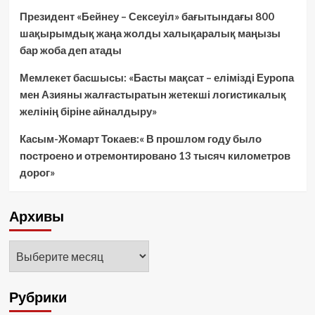
Президент «Бейнеу – Сексеуіл» бағытындағы 800
шақырымдық жаңа жолды халықаралық маңызы
бар жоба деп атады
Мемлекет басшысы: «Басты мақсат – елімізді Еуропа
мен Азияны жалғастыратын жетекші логистикалық
желінің біріне айналдыру»
Касым-Жомарт Токаев:« В прошлом году было
построено и отремонтировано 13 тысяч километров
дорог»
Архивы
Архивы
Рубрики