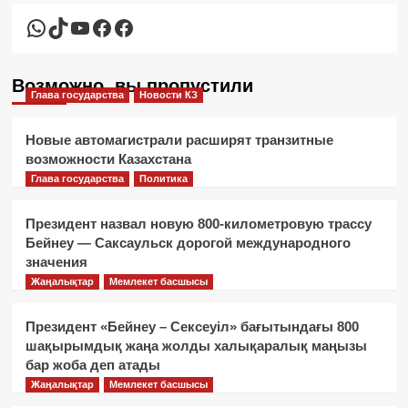
WhatsApp
TikTok
YouTube
Facebook
Facebook
Возможно, вы пропустили
Глава государства
Новости КЗ
Новые автомагистрали расширят транзитные
возможности Казахстана
Глава государства
Политика
Президент назвал новую 800-километровую трассу
Бейнеу — Саксаульск дорогой международного
значения
Жаңалықтар
Мемлекет басшысы
Президент «Бейнеу – Сексеуіл» бағытындағы 800
шақырымдық жаңа жолды халықаралық маңызы
бар жоба деп атады
Жаңалықтар
Мемлекет басшысы