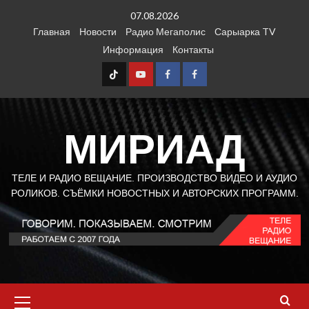
Перейти
07.08.2026
к
Главная
Новости
Радио Мегаполис
Сарыарка TV
содержимому
Информация
Контакты
TT
Youtube
FB1
FB2
МИРИАД
ТЕЛЕ И РАДИО ВЕЩАНИЕ. ПРОИЗВОДСТВО ВИДЕО И АУДИО
РОЛИКОВ. СЪЁМКИ НОВОСТНЫХ И АВТОРСКИХ ПРОГРАММ.
Основное
меню