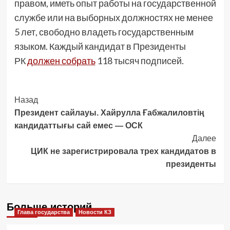
правом, иметь опыт работы на государственной
службе или на выборных должностях не менее
5 лет, свободно владеть государственным
языком. Каждый кандидат в Президенты
РК
должен собрать
118 тысяч подписей.
Post
Назад
Президент сайлауы. Хайрулла Ғабжалиловтің
Navigation
кандидаттығы сай емес — ОСК
Далее
ЦИК не зарегистрировала трех кандидатов в
президенты
Больше историй
Глава государства
Новости КЗ