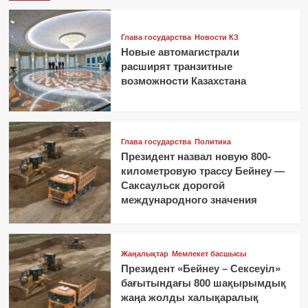
Глава государства
Новости КЗ
Новые автомагистрали
расширят транзитные
возможности Казахстана
Глава государства
Политика
Президент назвал новую 800-
километровую трассу Бейнеу —
Саксаульск дорогой
международного значения
Жаңалықтар
Мемлекет басшысы
Президент «Бейнеу – Сексеуіл»
бағытындағы 800 шақырымдық
жаңа жолды халықаралық