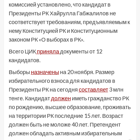
комиссией установлено, что кандидат в
Президенты РК Хайрулла Габжалилов не
соответствует требованиям, предъявляемым к
нему Конституцией РК и Конституционным
законом РК «О выборах в РК».
Всего ЦИК
приняла
документы от 12
кандидатов.
Выборы
назначены
на 20 ноября. Размер
избирательного взноса для кандидатов в
Президенты РК на сегодня
составляет
3 млн
тенге. Кандидат
должен
иметь гражданство РК
по рождению, высшее образование, проживать
на территории РК последние 15 лет. Возраст
должен быть не моложе 40 лет. Претендент
должен обладать активным избирательным