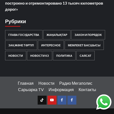
построено и отремонтировано 13 тысяч километров
дорог»
Рубрики
ГЛАВА ГОСУДАРСТВА
ЖАҢАЛЫҚТАР
ЗАКОН И ПОРЯДОК
ЗАҢ ЖӘНЕ ТӘРТІП
ИНТЕРЕСНОЕ
МЕМЛЕКЕТ БАСШЫСЫ
НОВОСТИ
НОВОСТИ КЗ
ПОЛИТИКА
САЯСАТ
Главная
Новости
Радио Мегаполис
Сарыарка TV
Информация
Контакты
TT
Youtube
FB1
FB2