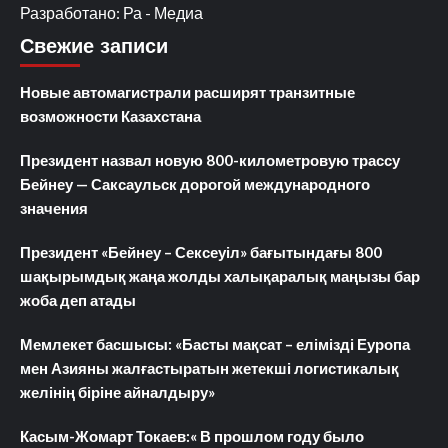
Разработано: Ра - Медиа
Свежие записи
Новые автомагистрали расширят транзитные
возможности Казахстана
Президент назвал новую 800-километровую трассу
Бейнеу — Саксаульск дорогой международного
значения
Президент «Бейнеу – Сексеуіл» бағытындағы 800
шақырымдық жаңа жолды халықаралық маңызы бар
жоба деп атады
Мемлекет басшысы: «Басты мақсат – елімізді Еуропа
мен Азияны жалғастыратын жетекші логистикалық
желінің біріне айналдыру»
Касым-Жомарт Токаев:« В прошлом году было