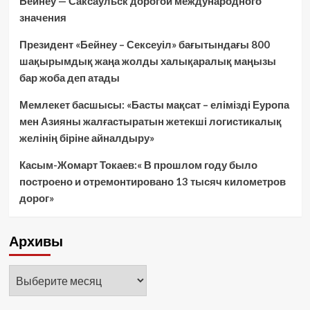
Бейнеу — Саксаульск дорогой международного
значения
Президент «Бейнеу – Сексеуіл» бағытындағы 800
шақырымдық жаңа жолды халықаралық маңызы
бар жоба деп атады
Мемлекет басшысы: «Басты мақсат – елімізді Еуропа
мен Азияны жалғастыратын жетекші логистикалық
желінің біріне айналдыру»
Касым-Жомарт Токаев:« В прошлом году было
построено и отремонтировано 13 тысяч километров
дорог»
Архивы
Архивы