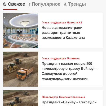
Свежее
Популярное
Тренды
Глава государства
Новости КЗ
Новые автомагистрали
расширят транзитные
возможности Казахстана
Глава государства
Политика
Президент назвал новую 800-
километровую трассу Бейнеу —
Саксаульск дорогой
международного значения
Жаңалықтар
Мемлекет басшысы
Президент «Бейнеу – Сексеуіл»