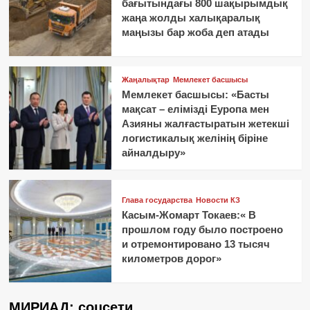
бағытындағы 800 шақырымдық
жаңа жолды халықаралық
маңызы бар жоба деп атады
Жаңалықтар
Мемлекет басшысы
Мемлекет басшысы: «Басты
мақсат – елімізді Еуропа мен
Азияны жалғастыратын жетекші
логистикалық желінің біріне
айналдыру»
Глава государства
Новости КЗ
Касым-Жомарт Токаев:« В
прошлом году было построено
и отремонтировано 13 тысяч
километров дорог»
МИРИАД: соцсети