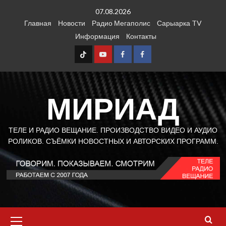
Перейти
07.08.2026
к
Главная
Новости
Радио Мегаполис
Сарыарка TV
содержимому
Информация
Контакты
TT
Youtube
FB1
FB2
МИРИАД
ТЕЛЕ И РАДИО ВЕЩАНИЕ. ПРОИЗВОДСТВО ВИДЕО И АУДИО
РОЛИКОВ. СЪЁМКИ НОВОСТНЫХ И АВТОРСКИХ ПРОГРАММ.
Основное
меню