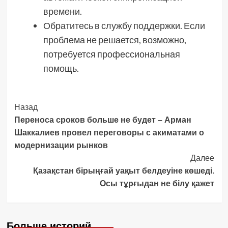
времени.
Обратитесь в службу поддержки. Если
проблема не решается, возможно,
потребуется профессиональная
помощь.
Post
Назад
Переноса сроков больше не будет – Арман
Navigation
Шаккалиев провел переговоры с акиматами о
модернизации рынков
Далее
Қазақстан бірыңғай уақыт белдеуіне көшеді.
Осы тұрғыдан не білу қажет
Больше историй