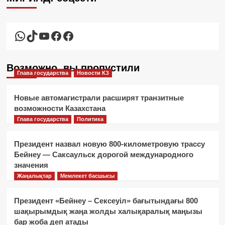
WhatsApp
TikTok
YouTube
Facebook
Facebook
Возможно, вы пропустили
Глава государства
Новости КЗ
Новые автомагистрали расширят транзитные
возможности Казахстана
Глава государства
Политика
Президент назвал новую 800-километровую трассу
Бейнеу — Саксаульск дорогой международного
значения
Жаңалықтар
Мемлекет басшысы
Президент «Бейнеу – Сексеуіл» бағытындағы 800
шақырымдық жаңа жолды халықаралық маңызы
бар жоба деп атады