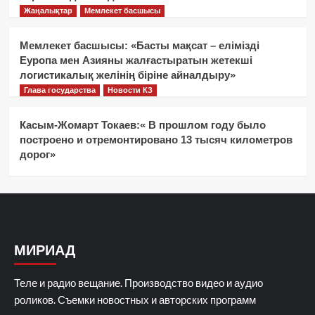
Жаңалықтар
Мемлекет басшысы
Мемлекет басшысы: «Басты мақсат – елімізді
Еуропа мен Азияны жалғастыратын жетекші
логистикалық желінің біріне айналдыру»
Глава государства
Новости КЗ
Касым-Жомарт Токаев:« В прошлом году было
построено и отремонтировано 13 тысяч километров
дорог»
МИРИАД
Теле и радио вещание. Производство видео и аудио
роликов. Съемки новостных и авторских программ