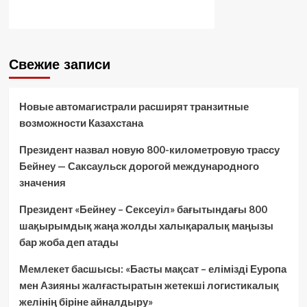
Свежие записи
Новые автомагистрали расширят транзитные
возможности Казахстана
Президент назвал новую 800-километровую трассу
Бейнеу — Саксаульск дорогой международного
значения
Президент «Бейнеу – Сексеуіл» бағытындағы 800
шақырымдық жаңа жолды халықаралық маңызы
бар жоба деп атады
Мемлекет басшысы: «Басты мақсат – елімізді Еуропа
мен Азияны жалғастыратын жетекші логистикалық
желінің біріне айналдыру»