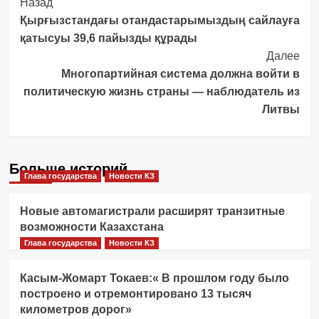
Post
Назад
Қырғызстандағы отандастарымыздың сайлауға
Navigation
қатысуы 39,6 пайызды құрады
Далее
Многопартийная система должна войти в
политическую жизнь страны — наблюдатель из
Литвы
Больше историй
Глава государства
Новости КЗ
Новые автомагистрали расширят транзитные
возможности Казахстана
Глава государства
Новости КЗ
Касым-Жомарт Токаев:« В прошлом году было
построено и отремонтировано 13 тысяч
километров дорог»