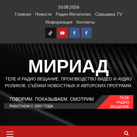
Перейти
10.08.2026
к
Главная
Новости
Радио Мегаполис
Сарыарка TV
содержимому
Информация
Контакты
TT
Youtube
FB1
FB2
МИРИАД
ТЕЛЕ И РАДИО ВЕЩАНИЕ. ПРОИЗВОДСТВО ВИДЕО И АУДИО
РОЛИКОВ. СЪЁМКИ НОВОСТНЫХ И АВТОРСКИХ ПРОГРАММ.
Основное
меню