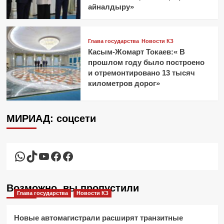
айналдыру»
Глава государства
Новости КЗ
Касым-Жомарт Токаев:« В
прошлом году было построено
и отремонтировано 13 тысяч
километров дорог»
МИРИАД: соцсети
WhatsApp
TikTok
YouTube
Facebook
Facebook
Возможно, вы пропустили
Глава государства
Новости КЗ
Новые автомагистрали расширят транзитные