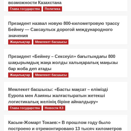
возможности Казахстана
Глава государства
Политика
Президент назвал новую 800-километровую трассу
Бейнеу — Саксаульск дорогой международного
значения
Жаңалықтар
Мемлекет басшысы
Президент «Бейнеу – Сексеуіл» бағытындағы 800
шақырымдық жаңа жолды халықаралық маңызы
бар жоба деп атады
Жаңалықтар
Мемлекет басшысы
Мемлекет басшысы: «Басты мақсат – елімізді
Еуропа мен Азияны жалғастыратын жетекші
логистикалық желінің біріне айналдыру»
Глава государства
Новости КЗ
Касым-Жомарт Токаев:« В прошлом году было
построено и отремонтировано 13 тысяч километров