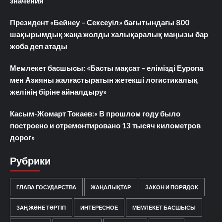
значения
Президент «Бейнеу – Сексеуіл» бағытындағы 800
шақырымдық жаңа жолды халықаралық маңызы бар
жоба деп атады
Мемлекет басшысы: «Басты мақсат – елімізді Еуропа
мен Азияны жалғастыратын жетекші логистикалық
желінің біріне айналдыру»
Касым-Жомарт Токаев:« В прошлом году было
построено и отремонтировано 13 тысяч километров
дорог»
Рубрики
ГЛАВА ГОСУДАРСТВА
ЖАҢАЛЫҚТАР
ЗАКОН И ПОРЯДОК
ЗАҢ ЖӘНЕ ТӘРТІП
ИНТЕРЕСНОЕ
МЕМЛЕКЕТ БАСШЫСЫ