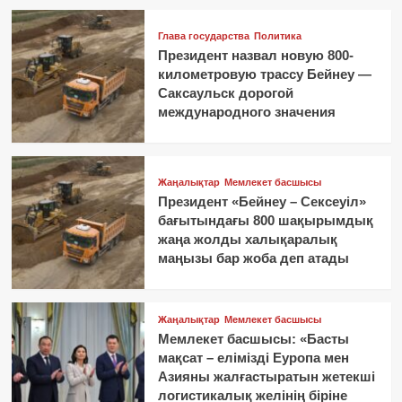
Глава государства
Политика
Президент назвал новую 800-
километровую трассу Бейнеу —
Саксаульск дорогой
международного значения
Жаңалықтар
Мемлекет басшысы
Президент «Бейнеу – Сексеуіл»
бағытындағы 800 шақырымдық
жаңа жолды халықаралық
маңызы бар жоба деп атады
Жаңалықтар
Мемлекет басшысы
Мемлекет басшысы: «Басты
мақсат – елімізді Еуропа мен
Азияны жалғастыратын жетекші
логистикалық желінің біріне