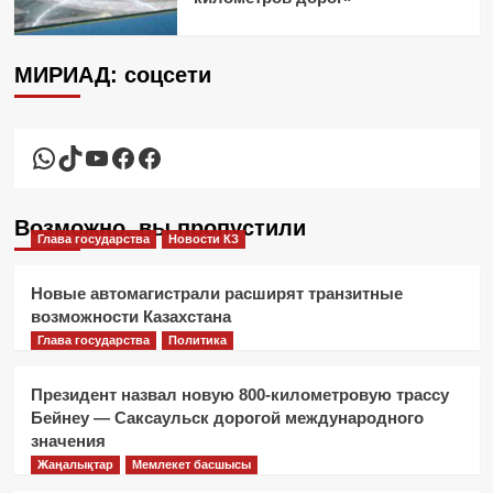
МИРИАД: соцсети
WhatsApp
TikTok
YouTube
Facebook
Facebook
Возможно, вы пропустили
Глава государства
Новости КЗ
Новые автомагистрали расширят транзитные
возможности Казахстана
Глава государства
Политика
Президент назвал новую 800-километровую трассу
Бейнеу — Саксаульск дорогой международного
значения
Жаңалықтар
Мемлекет басшысы