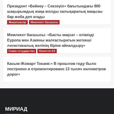
Президент «Бейнеу – Сексеуіл» бағытындағы 800
шақырымдық жаңа жолды халықаралық маңызы
бар жоба деп атады
Жаңалықтар
Мемлекет басшысы
Мемлекет басшысы: «Басты мақсат – елімізді
Еуропа мен Азияны жалғастыратын жетекші
логистикалық желінің біріне айналдыру»
Глава государства
Новости КЗ
Касым-Жомарт Токаев:« В прошлом году было
построено и отремонтировано 13 тысяч километров
дорог»
МИРИАД