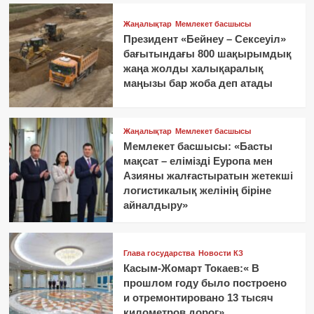
Жаңалықтар
Мемлекет басшысы
Президент «Бейнеу – Сексеуіл»
бағытындағы 800 шақырымдық
жаңа жолды халықаралық
маңызы бар жоба деп атады
Жаңалықтар
Мемлекет басшысы
Мемлекет басшысы: «Басты
мақсат – елімізді Еуропа мен
Азияны жалғастыратын жетекші
логистикалық желінің біріне
айналдыру»
Глава государства
Новости КЗ
Касым-Жомарт Токаев:« В
прошлом году было построено
и отремонтировано 13 тысяч
километров дорог»