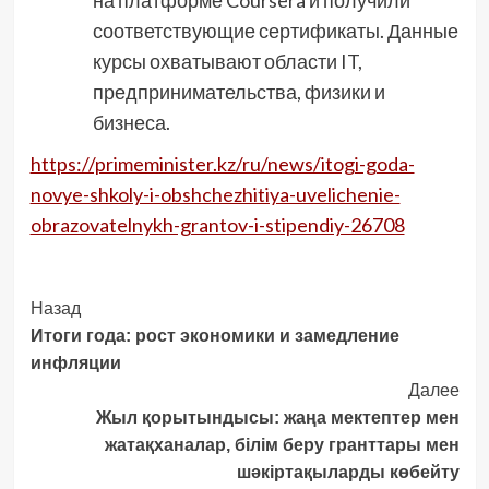
на платформе Coursera и получили
соответствующие сертификаты. Данные
курсы охватывают области IT,
предпринимательства, физики и
бизнеса.
https://primeminister.kz/ru/news/itogi-goda-
novye-shkoly-i-obshchezhitiya-uvelichenie-
obrazovatelnykh-grantov-i-stipendiy-26708
Post
Назад
Итоги года: рост экономики и замедление
Navigation
инфляции
Далее
Жыл қорытындысы: жаңа мектептер мен
жатақханалар, білім беру гранттары мен
шәкіртақыларды көбейту