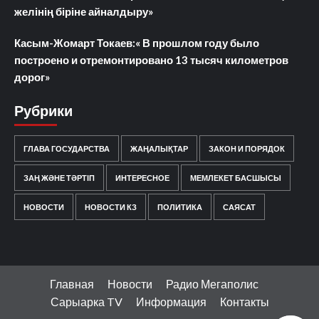
желінің біріне айналдыру»
Касым-Жомарт Токаев:« В прошлом году было
построено и отремонтировано 13 тысяч километров
дорог»
Рубрики
ГЛАВА ГОСУДАРСТВА
ЖАҢАЛЫҚТАР
ЗАКОН И ПОРЯДОК
ЗАҢ ЖӘНЕ ТӘРТІП
ИНТЕРЕСНОЕ
МЕМЛЕКЕТ БАСШЫСЫ
НОВОСТИ
НОВОСТИ КЗ
ПОЛИТИКА
САЯСАТ
Главная
Новости
Радио Мегаполис
Сарыарка TV
Информация
Контакты