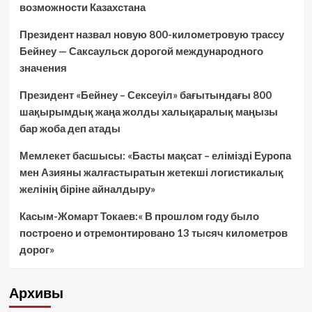
возможности Казахстана
Президент назвал новую 800-километровую трассу
Бейнеу — Саксаульск дорогой международного
значения
Президент «Бейнеу – Сексеуіл» бағытындағы 800
шақырымдық жаңа жолды халықаралық маңызы
бар жоба деп атады
Мемлекет басшысы: «Басты мақсат – елімізді Еуропа
мен Азияны жалғастыратын жетекші логистикалық
желінің біріне айналдыру»
Касым-Жомарт Токаев:« В прошлом году было
построено и отремонтировано 13 тысяч километров
дорог»
Архивы