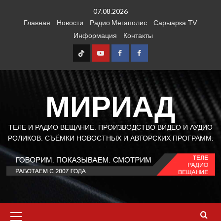
Перейти
07.08.2026
к
Главная
Новости
Радио Мегаполис
Сарыарка TV
содержимому
Информация
Контакты
TT
Youtube
FB1
FB2
МИРИАД
ТЕЛЕ И РАДИО ВЕЩАНИЕ. ПРОИЗВОДСТВО ВИДЕО И АУДИО
РОЛИКОВ. СЪЁМКИ НОВОСТНЫХ И АВТОРСКИХ ПРОГРАММ.
Основное
меню