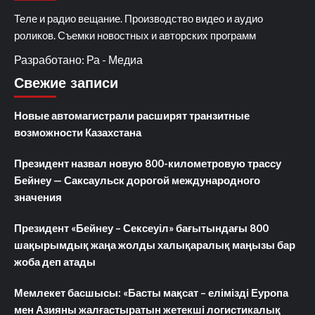
Теле и радио вещание. Производство видео и аудио
роликов. Съемки новостных и авторских программ
Разработано: Ра - Медиа
Свежие записи
Новые автомагистрали расширят транзитные
возможности Казахстана
Президент назвал новую 800-километровую трассу
Бейнеу — Саксаульск дорогой международного
значения
Президент «Бейнеу – Сексеуіл» бағытындағы 800
шақырымдық жаңа жолды халықаралық маңызы бар
жоба деп атады
Мемлекет басшысы: «Басты мақсат – елімізді Еуропа
мен Азияны жалғастыратын жетекші логистикалық