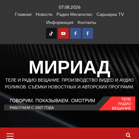
Перейти
07.08.2026
к
Главная
Новости
Радио Мегаполис
Сарыарка TV
содержимому
Информация
Контакты
TT
Youtube
FB1
FB2
МИРИАД
ТЕЛЕ И РАДИО ВЕЩАНИЕ. ПРОИЗВОДСТВО ВИДЕО И АУДИО
РОЛИКОВ. СЪЁМКИ НОВОСТНЫХ И АВТОРСКИХ ПРОГРАММ.
Основное
меню