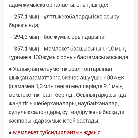
адам жұмысқа орналасты, оның ішінде:
— 257,1 мың – ұлттық жобаларды іске асыру
барысында;
— 294,3 мың – бос жұмыс орындарына;
— 357,1 мың – Мемлекет басшысының «10 мың
тұрғынға 100 жұмыс орны» бастамасы аясында.
● Халықтың әлеуметтік осал топтарынан
шыққан азаматтарға бизнес ашу үшін 400 АЕК
(шамамен 1,3 млн теңге) мөлшерінде 9,1 мың
мемлекеттік грант берілді. Осының арқасында
жаңа тігін шеберханалары, наубайханалар,
сұлулық салондары, сүт өндіру және басқа да
кәсіпорындар жұмыс істей бастады.
●
Мемлекет субсидиялайтын жұмыс