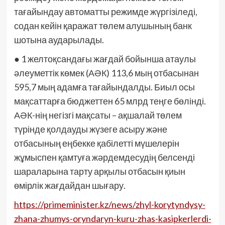
тағайындау автоматты режимде жүргізіледі,
содан кейін қаражат төлем алушының банк
шотына аударылады.
● 1 желтоқсандағы жағдай бойынша атаулы
әлеуметтік көмек (АӘК) 113,6 мың отбасынан
595,7 мың адамға тағайындалды. Биыл осы
мақсаттарға бюджеттен 65 млрд теңге бөлінді.
АӘК-нің негізгі мақсаты – ақшалай төлем
түрінде қолдауды жүзеге асыру және
отбасының еңбекке қабілетті мүшелерін
жұмыспен қамтуға жәрдемдесудің белсенді
шараларына тарту арқылы отбасын қиын
өмірлік жағдайдан шығару.
https://primeminister.kz/news/zhyl-korytyndysy-
zhana-zhumys-oryndaryn-kuru-zhas-kasipkerlerdi-