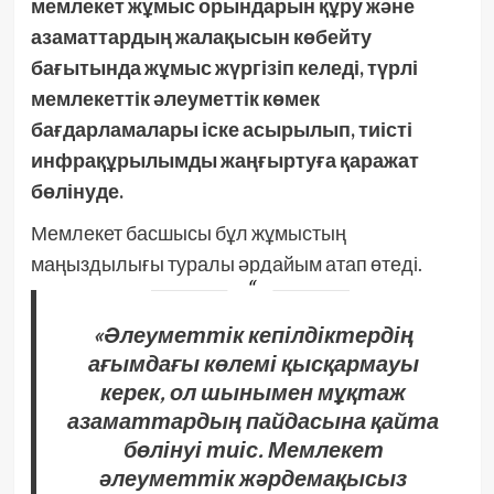
мемлекет жұмыс орындарын құру және
азаматтардың жалақысын көбейту
бағытында жұмыс жүргізіп келеді, түрлі
мемлекеттік әлеуметтік көмек
бағдарламалары іске асырылып, тиісті
инфрақұрылымды жаңғыртуға қаражат
бөлінуде.
Мемлекет басшысы бұл жұмыстың
маңыздылығы туралы әрдайым атап өтеді.
«Әлеуметтік кепілдіктердің
ағымдағы көлемі қысқармауы
керек, ол шынымен мұқтаж
азаматтардың пайдасына қайта
бөлінуі тиіс. Мемлекет
әлеуметтік жәрдемақысыз