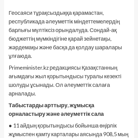
Геосаяси тұрақсыздыққа қарамастан,
республикада әлеуметтік міндеттемелердің
барлығы мүлтіксіз орындалуда. Сондай-ақ
бюджеттің мүмкіндігіне қарай зейнетақы,
жәрдемақы және басқа да қолдау шаралары
ұлғаюда.
Primeminister.kz редакциясы Қазақстанның
ағымдағы жыл қорытындысы туралы кезекті
шолуды ұсынады. Ол әлеуметтік салаға
арналады.
Табыстарды арттыру, жұмысқа
орналастыру және әлеуметтік сала
● 11 айдың қорытындысы бойынша өңірлік
жұмыспен қамту карталары аясында 908,5 мың