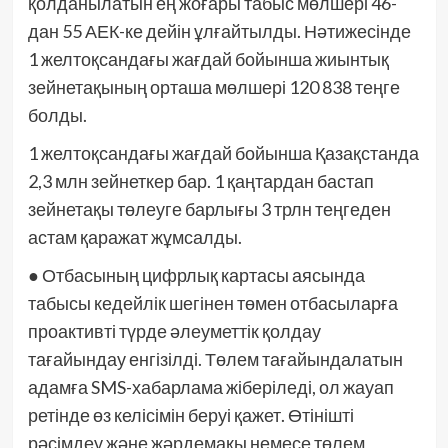
қолданылатын ең жоғары табыс мөлшері 46-
дан 55 АЕК-ке дейін ұлғайтылды. Нәтижесінде
1 желтоқсандағы жағдай бойынша жиынтық
зейнетақының орташа мөлшері 120 838 теңге
болды.
1 желтоқсандағы жағдай бойынша Қазақстанда
2,3 млн зейнеткер бар. 1 қаңтардан бастап
зейнетақы төлеуге барлығы 3 трлн теңгеден
астам қаражат жұмсалды.
● Отбасының цифрлық картасы аясында
табысы кедейлік шегінен төмен отбасыларға
проактивті түрде әлеуметтік қолдау
тағайындау енгізілді. Төлем тағайындалатын
адамға SMS-хабарлама жіберіледі, ол жауап
ретінде өз келісімін беруі қажет. Өтінішті
рәсімдеу және жәрдемақы немесе төлем