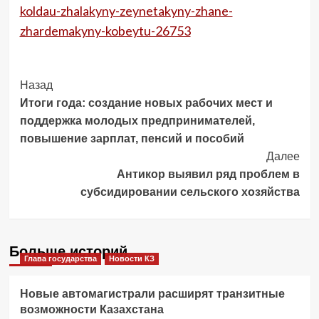
koldau-zhalakyny-zeynetakyny-zhane-
zhardemakyny-kobeytu-26753
Post
Назад
Итоги года: создание новых рабочих мест и
Navigation
поддержка молодых предпринимателей,
повышение зарплат, пенсий и пособий
Далее
Антикор выявил ряд проблем в
субсидировании сельского хозяйства
Больше историй
Глава государства
Новости КЗ
Новые автомагистрали расширят транзитные
возможности Казахстана