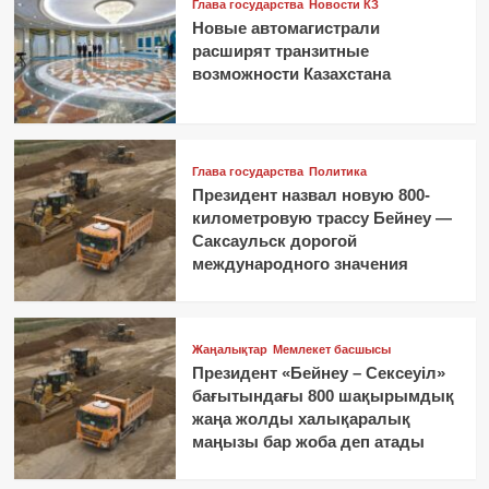
Глава государства
Новости КЗ
Новые автомагистрали
расширят транзитные
возможности Казахстана
Глава государства
Политика
Президент назвал новую 800-
километровую трассу Бейнеу —
Саксаульск дорогой
международного значения
Жаңалықтар
Мемлекет басшысы
Президент «Бейнеу – Сексеуіл»
бағытындағы 800 шақырымдық
жаңа жолды халықаралық
маңызы бар жоба деп атады