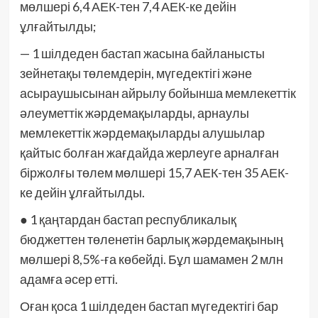
мөлшері 6,4 АЕК-тен 7,4 АЕК-ке дейін
ұлғайтылды;
— 1 шілдеден бастап жасына байланысты
зейнетақы төлемдерін, мүгедектігі және
асыраушысынан айрылу бойынша мемлекеттік
әлеуметтік жәрдемақыларды, арнаулы
мемлекеттік жәрдемақыларды алушылар
қайтыс болған жағдайда жерлеуге арналған
біржолғы төлем мөлшері 15,7 АЕК-тен 35 АЕК-
ке дейін ұлғайтылды.
● 1 қаңтардан бастап республикалық
бюджеттен төленетін барлық жәрдемақының
мөлшері 8,5%-ға көбейді. Бұл шамамен 2 млн
адамға әсер етті.
Оған қоса 1 шілдеден бастап мүгедектігі бар