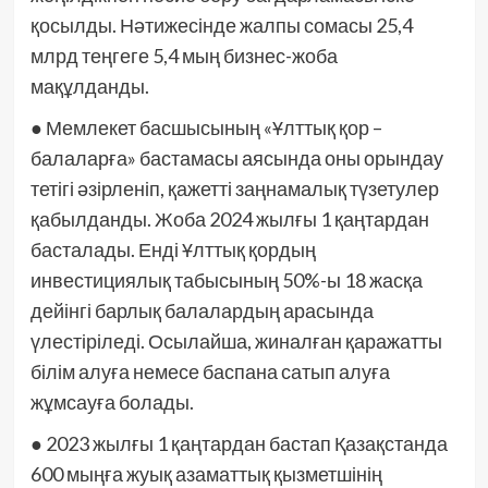
қосылды. Нәтижесінде жалпы сомасы 25,4
млрд теңгеге 5,4 мың бизнес-жоба
мақұлданды.
● Мемлекет басшысының «Ұлттық қор –
балаларға» бастамасы аясында оны орындау
тетігі әзірленіп, қажетті заңнамалық түзетулер
қабылданды. Жоба 2024 жылғы 1 қаңтардан
басталады. Енді Ұлттық қордың
инвестициялық табысының 50%-ы 18 жасқа
дейінгі барлық балалардың арасында
үлестіріледі. Осылайша, жиналған қаражатты
білім алуға немесе баспана сатып алуға
жұмсауға болады.
● 2023 жылғы 1 қаңтардан бастап Қазақстанда
600 мыңға жуық азаматтық қызметшінің