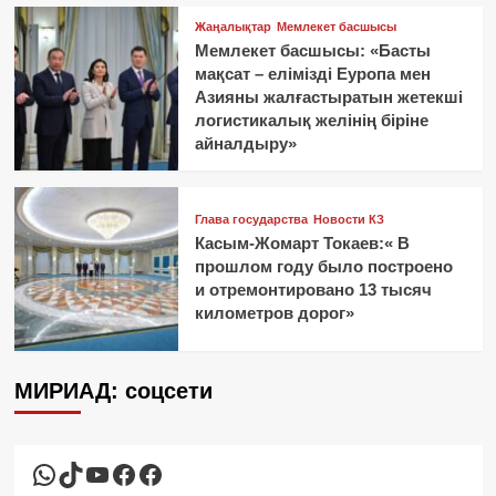
Жаңалықтар
Мемлекет басшысы
Мемлекет басшысы: «Басты
мақсат – елімізді Еуропа мен
Азияны жалғастыратын жетекші
логистикалық желінің біріне
айналдыру»
Глава государства
Новости КЗ
Касым-Жомарт Токаев:« В
прошлом году было построено
и отремонтировано 13 тысяч
километров дорог»
МИРИАД: соцсети
WhatsApp
TikTok
YouTube
Facebook
Facebook