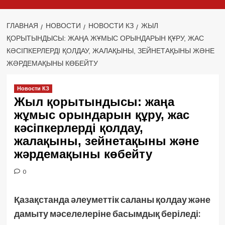
ГЛАВНАЯ
НОВОСТИ
НОВОСТИ КЗ
ЖЫЛ
ҚОРЫТЫНДЫСЫ: ЖАҢА ЖҰМЫС ОРЫНДАРЫН ҚҰРУ, ЖАС
КӘСІПКЕРЛЕРДІ ҚОЛДАУ, ЖАЛАҚЫНЫ, ЗЕЙНЕТАҚЫНЫ ЖӘНЕ
ЖӘРДЕМАҚЫНЫ КӨБЕЙТУ
Новости КЗ
Жыл қорытындысы: жаңа
жұмыс орындарын құру, жас
кәсіпкерлерді қолдау,
жалақыны, зейнетақыны және
жәрдемақыны көбейту
0
Қазақстанда әлеуметтік саланы қолдау және
дамыту мәселелеріне басымдық беріледі: