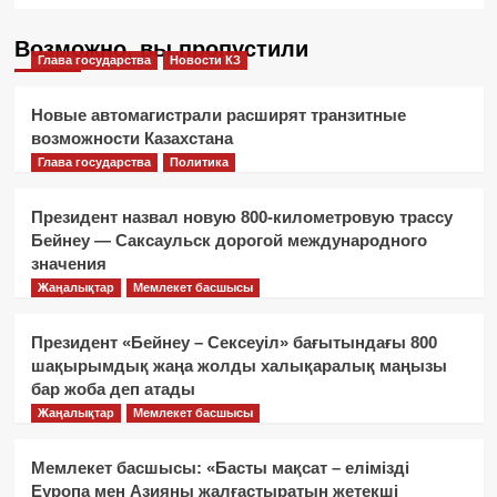
Возможно, вы пропустили
Глава государства
Новости КЗ
Новые автомагистрали расширят транзитные
возможности Казахстана
Глава государства
Политика
Президент назвал новую 800-километровую трассу
Бейнеу — Саксаульск дорогой международного
значения
Жаңалықтар
Мемлекет басшысы
Президент «Бейнеу – Сексеуіл» бағытындағы 800
шақырымдық жаңа жолды халықаралық маңызы
бар жоба деп атады
Жаңалықтар
Мемлекет басшысы
Мемлекет басшысы: «Басты мақсат – елімізді
Еуропа мен Азияны жалғастыратын жетекші