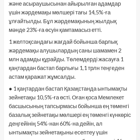
және асыраушысынан айырылған адамдар
үшін жәрдемақы мөлшері тағы 14,5%-ға
ұлғайтылды. Бұл жәрдемақының жылдық
мәнде 23%-ға өсуін қамтамасыз етті.
1 желтоқсандағы жағдай бойынша барлық
жәрдемақы алушылардың саны шамамен 2
млн адамды құрайды. Төлемдерді жасауға 1
қаңтардан бастап барлығы 1,1 трлн теңгеден
астам қаражат жұмсалды.
● 1 қаңтардан бастап Қазақстанда ынтымақты
зейнетақы 10,5%-ға өсті. Оған қоса Мемлекет
басшысының тапсырмасы бойынша ең төменгі
базалық зейнетақы мөлшері ең төменгі күнкөріс
деңгейінің 54%-нан 60%-на дейін, ал
ынтымақты зейнетақыны есептеу үшін