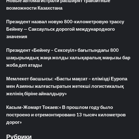
Новые автомагистрали расширят транзитные
возможности Казахстана
Президент назвал новую 800-километровую трассу
Бейнеу — Саксаульск дорогой международного
значения
Президент «Бейнеу – Сексеуіл» бағытындағы 800
шақырымдық жаңа жолды халықаралық маңызы бар
жоба деп атады
Мемлекет басшысы: «Басты мақсат – елімізді Еуропа
мен Азияны жалғастыратын жетекші логистикалық
желінің біріне айналдыру»
Касым-Жомарт Токаев:« В прошлом году было
построено и отремонтировано 13 тысяч километров
дорог»
Рубрики