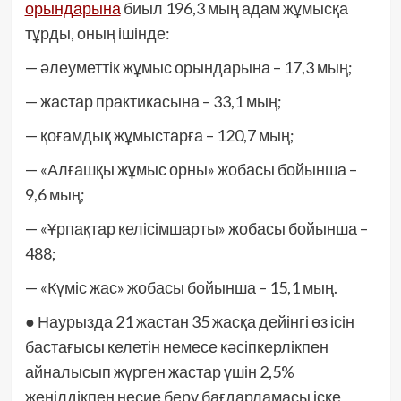
орындарына
биыл 196,3 мың адам жұмысқа
тұрды, оның ішінде:
— әлеуметтік жұмыс орындарына – 17,3 мың;
— жастар практикасына – 33,1 мың;
— қоғамдық жұмыстарға – 120,7 мың;
— «Алғашқы жұмыс орны» жобасы бойынша –
9,6 мың;
— «Ұрпақтар келісімшарты» жобасы бойынша –
488;
— «Күміс жас» жобасы бойынша – 15,1 мың.
● Наурызда 21 жастан 35 жасқа дейінгі өз ісін
бастағысы келетін немесе кәсіпкерлікпен
айналысып жүрген жастар үшін 2,5%
жеңілдікпен несие беру бағдарламасы іске