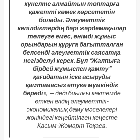
күнелте алмайтын топтарға
қажетті көмек көрсететін
болады. Әлеуметтік
кепілдіктердің бәрі жәрдемақылар
төлеуге емес, өнімді жұмыс
орындарын құруға бағытталған
белсенді әлеуметтік саясатқа
негізделуі керек. Бұл “Жалпыға
бірдей жұмыспен қамту”
қағидатын іске асыруды
қамтамасыз етуге мүмкіндік
береді», —
деді биылғы көктемде
өткен елдің әлеуметтік-
экономикалық даму мәселелері
жөніндегі кеңейтілген кеңесте
Қасым-Жомарт Тоқаев.