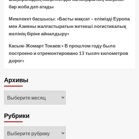
бар жоба деп атады
Мемлекет басшысы: «Басты мақсат – елімізді Еуропа
мен Азияны жалғастыратын жетекші логистикалық
желінің біріне айналдыру»
Касым-Жомарт Токаев:« В прошлом году было
построено и отремонтировано 13 тысяч километров
дорог»
Архивы
Архивы
Рубрики
Рубрики