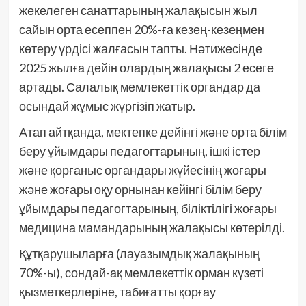
жекелеген санаттарының жалақысын жыл
сайын орта есеппен 20%-ға кезең-кезеңмен
көтеру үрдісі жалғасын тапты. Нәтижесінде
2025 жылға дейін олардың жалақысы 2 есеге
артады. Салалық мемлекеттік органдар да
осындай жұмыс жүргізіп жатыр.
Атап айтқанда, мектепке дейінгі және орта білім
беру ұйымдары педагогтарының, ішкі істер
және қорғаныс органдары жүйесінің жоғары
және жоғары оқу орнынан кейінгі білім беру
ұйымдары педагогтарының, біліктілігі жоғары
медицина мамандарының жалақысы көтерілді.
Құтқарушыларға (лауазымдық жалақының
70%-ы), сондай-ақ мемлекеттік орман күзеті
қызметкерлеріне, табиғатты қорғау