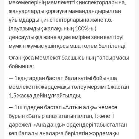
мекемелерінің мемлекеттік инспекторларына,
жануарларды қорғауға мамандандырылған
ұйымдардың инспекторларына және т.б.
(лауазымдық жалақының 100%-ы)
денсаулыққа және адам өміріне зиян келтіруі
мүмкін жұмыс үшін қосымша төлем белгіленді.
Оған қоса Мемлекет басшысының тапсырмасы
бойынша:
— 1 қаңтардан бастап бала күтімі бойынша
мемлекеттік жәрдемақы төлеу мерзімі 1 жастан
1,5 жасқа дейін ұлғайтылды;
— 1 шілдеден бастап «Алтын алқа» немесе
бұрын «Батыр ана» атағын алған, I және II
дәрежелі «Ана даңқы» ордендері табысталған
көп балалы аналарға берілетін жәрдемақы