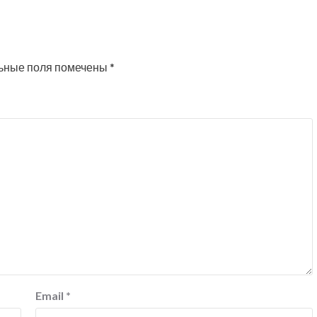
ьные поля помечены
*
Email
*