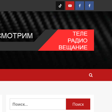
TT
Youtube
FB1
FB2
Найти: