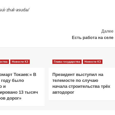
sui-zhal-asuda/
Далее
Есть работа на селе
рства
Новости КЗ
Глава государства
Новости КЗ
март Токаев:« В
Президент выступил на
 году было
телемосте по случаю
о и
начала строительства трёх
ировано 13 тысяч
автодорог
ов дорог»