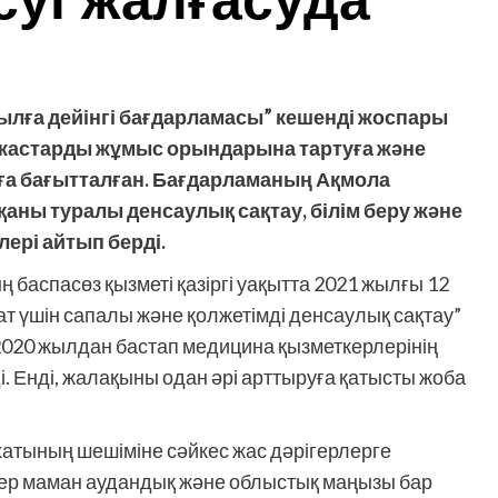
уі жалғасуда
лға дейінгі бағдарламасы” кешенді жоспары
жастарды жұмыс орындарына тартуға және
юға бағытталған. Бағдарламаның Ақмола
ны туралы денсаулық сақтау, білім беру және
ері айтып берді.
баспасөз қызметі қазіргі уақытта 2021 жылғы 12
амат үшін сапалы және қолжетімді денсаулық сақтау”
. 2020 жылдан бастап медицина қызметкерлерінің
. Енді, жалақыны одан әрі арттыруға қатысты жоба
атының шешіміне сәйкес жас дәрігерлерге
гер маман аудандық және облыстық маңызы бар