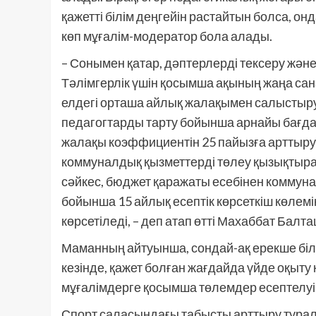
қажетті білім деңгейін растайтын болса, о
көп мұғалім-модератор бола алады.
– Сонымен қатар, дәптерлерді тексеру және
Тәлімгерлік үшін қосымша ақының жаңа са
елдегі орташа айлық жалақымен салыстыр
педагогтарды тарту бойынша арнайы бағда
жалақы коэффициентін 25 пайызға арттыру,
коммуналдық қызметтерді төлеу қызықтыр
сәйкес, бюджет қаражаты есебінен коммуна
бойынша 15 айлық есептік көрсеткіш көлемі
көрсетіледі, – деп атап өтті Махаббат Балт
Маманның айтуынша, сондай-ақ ерекше білі
кезінде, қажет болған жағдайда үйде оқыту
мұғалімдерге қосымша төлемдер есептелуі 
Спорт саласындағы табысты арттыру тура