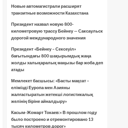
Новые автомагистрали расширят
транзитные возможности Казахстана
Президент назвал новую 800-
километровую трассу Бейнеу — Саксаульск
дорогой международного значения
Президент «Бейнеу – Сексеуіл»
бағытындағы 800 шақырымдық жаңа
жолды халықаралық маңызы бар жоба деп
атады
Мемлекет басшысы: «Басты мақсат –
елімізді Еуропа мен Азияны
жалғастыратын жетекші логистикалық
желінің біріне айналдыру»
Касым-Жомарт Токаев:« В прошлом году
было построено и отремонтировано 13
тысяч километров дорог»