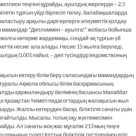
 миллион теңгені құрайды, ауылдық жерлерде – 2,5
ілетін тұрғын үйді бірлесіп төлеу, балабақшаларда
наластыру арқылы дәрігерлерге әлеуметтік қолдау
ен мамандар “Дипломмен – ауылға!” жобасы бойынша
біржолғы көтерме жәрдемақы, сондай-ақ тұрғын үй
жеттік несие ала алады. Несие 15 жылға беріледі,
лдық 0,001 пайыз, – деп түсіндірді ведомствоның
лақысын көтеру білім беру саласындағы мамандардың
ұл туралы Ақмола облысы білім басқармасының
п алуды қаржыландыру бөлімінің басшысы Махаббат
е Қазақстан Үкіметі педагогтардың жалақысын жыл
ырды. Жалпы көтеруден басқа, біліктілік санаты үшін
лғайтылды. Мысалы, толық оқу жүктемесімен
йды. Ал санаты жоқ жас мұғалім 213 мың теңге
 орнының түлегі Ұлттық біліктілік тестілеуінен өтіп,