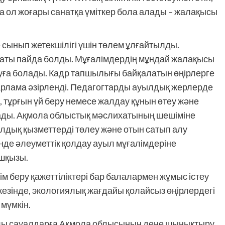
нда ол жоғары санатқа үміткер бола алады – жалақысы
 сынып жетекшілігі үшін төлем ұлғайтылды.
наты пайда болды. Мұғалімдердің мұндай жалақысы
уға болады. Кадр тапшылығы байқалатын өңірлерге
рлама әзірленді. Педагогтарды ауылдық жерлерде
 тұрғын үй беру немесе жалдау құнын өтеу және
ады. Ақмола облыстық мәслихатының шешіміне
лдық қызметтерді төлеу және отын сатып алу
нде әлеуметтік қолдау ауыл мұғалімдеріне
ашқызы.
м беру қажеттіліктері бар балалармен жұмыс істеу
 кезінде, экологиялық жағдайы қолайсыз өңірлердегі
мүмкін.
лы сауалдарға Ақмола облысының дене шынықтыру