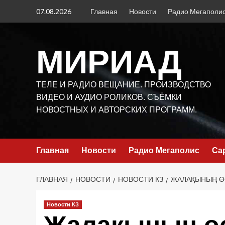
Перейти
07.08.2026
Главная
Новости
Радио Мегаполи
к
содержимому
МИРИАД
ТЕЛЕ И РАДИО ВЕЩАНИЕ. ПРОИЗВОДСТВО
ВИДЕО И АУДИО РОЛИКОВ. СЪЁМКИ
НОВОСТНЫХ И АВТОРСКИХ ПРОГРАММ.
Главная
Новости
Радио Мегаполис
Са
ГЛАВНАЯ
НОВОСТИ
НОВОСТИ КЗ
ЖАЛАҚЫНЫҢ Ө
Новости КЗ