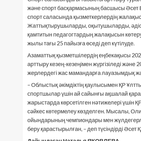
және спорт басқармасының басшысы Әсет Бү
спорт саласында қызметкерлердің жалақысы
Жаттықтырушыларды, оқытушыларды, әдіск
қамтитын педагогтардың жалақысын көтер
жылы тағы 25 пайызға өседі деп күтілуде.
Азаматтық қызметшілердің еңбекақысы 202
арттыру кезең-кезеңімен жүргізіледі және 
жерлердегі жас мамандарға лауазымдық ж
– Облыстық әкімдіктің қаулысымен ҚР Ұлт
спортшылар үшін ай сайынғы ақшалай қара
жарыстарда көрсетілген нәтижелері үшін 
сәйкес көтермелеу көзделген. Мысалы, О
ойындарының чемпиондары мен жүлдегерле
беру қарастырылған, – деп түсіндірді Әсет 
Дайындаған Наталья ЯКОВЛЕВА
.