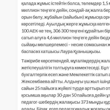
қалада жұмыс істейтін болса, төлемдер 1,5
миллион теңгеге дейін, сондай-ақ жалға бер
орын бөлу, жұбайын (зайыбын) жұмысқа ор
көрсетіледі. Ауылдық жерге жұмысқа келг
100 АЕК-ке тең, 306 300 теңгені құрайтын 
сатып алуға 4,6 миллион теңгеге дейін бюд
сыйақы мөлшерлемесі – несие сомасынан жы
баспасөз хатшысы Лаура Қуанышқызы.
Тәжірибе көрсеткендей, мұғалімдердің жа
жетіспеушілігін толтыруға көмектеседі. Б
бухгалтерлік есеп және Мемлекеттік саты
Жексембаева айтты. Алдыңғы үш жыл ішінд
сайын 25 пайызға жүйелі түрде арттырып от
қосымша ақылар 30-дан 50 пайызға дейін ұ
педагог-шебердің жалақысы 373 мыңды құра
алады. Бірақ, егер педагогикалық жоғары оқу