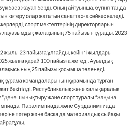
кібаев жауап берді. Оның айтуынша, бүгінгі таңда
н көтеру олар жататын санаттарға сәйкес келеді.
ерлерді, спорт мектептерінің директорларын
у лауазымдық жалақының 75 пайызын құрады. 2023
2 жылы 23 пайызға ұлғайды, кейінгі жылдары
2025 жылға қарай 100 пайызға жетеді. Ауылдық
алақысының 25 пайызы қосымша төленеді.
тық құрама командаларының құрамында тұрған
жат бекітілді. Республикалық және халықаралық
ҚР “Дене шынықтыру және спорт туралы “Заңына
лимпиада, Паралимпиада және Сурдалимпиада
ріне пәтер және басқа да материалдық сыйақы
Қайратұлы.