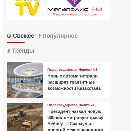
Свежее
Популярное
Тренды
Глава государства
Новости КЗ
Новые автомагистрали
расширят транзитные
возможности Казахстана
Глава государства
Политика
Президент назвал новую
800-километровую трассу
Бейнеу — Саксаульск
дорогой международного