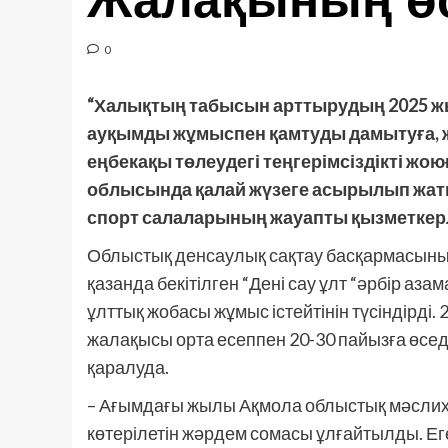
Жалақының өс
0
“Халықтың табысын арттырудың 2025 жы
ауқымды жұмыспен қамтуды дамытуға, 
еңбекақы төлеудегі теңгерімсіздікті жо
облысында қалай жүзеге асырылып жатқа
спорт салаларының жауапты қызметкерл
Облыстық денсаулық сақтау басқармасының 
қазанда бекітілген “Дені сау ұлт “әрбір аз
ұлттық жобасы жұмыс істейтінін түсіндірді
жалақысы орта есеппен 20-30 пайызға өседі
қаралуда.
– Ағымдағы жылы Ақмола облыстық мәслих
көтерілетін жәрдем сомасы ұлғайтылды. Е