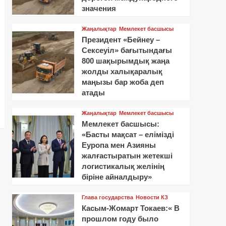
значения
Жаңалықтар
Мемлекет басшысы
Президент «Бейнеу –
Сексеуіл» бағытындағы
800 шақырымдық жаңа
жолды халықаралық
маңызы бар жоба деп
атады
Жаңалықтар
Мемлекет басшысы
Мемлекет басшысы:
«Басты мақсат – елімізді
Еуропа мен Азияны
жалғастыратын жетекші
логистикалық желінің
біріне айналдыру»
Глава государства
Новости КЗ
Касым-Жомарт Токаев:« В
прошлом году было