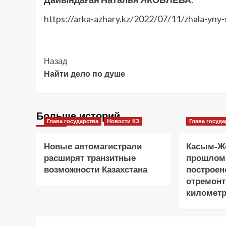
https://arka-azhary.kz/2022/07/11/zhala-yny-
Post
Назад
Найти дело по душе
Navigation
Больше историй
Глава государства
Новости КЗ
Глава госуда
Новые автомагистрали
Касым-Жо
расширят транзитные
прошлом
возможности Казахстана
построен
отремонт
километр