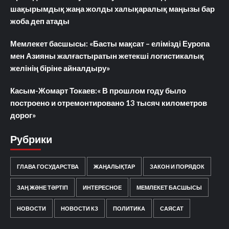
шақырымдық жаңа жолды халықаралық маңызы бар
жоба деп атады
Мемлекет басшысы: «Басты мақсат – елімізді Еуропа
мен Азияны жалғастыратын жетекші логистикалық
желінің біріне айналдыру»
Касым-Жомарт Токаев:« В прошлом году было
построено и отремонтировано 13 тысяч километров
дорог»
Рубрики
ГЛАВА ГОСУДАРСТВА
ЖАҢАЛЫҚТАР
ЗАКОН И ПОРЯДОК
ЗАҢ ЖӘНЕ ТӘРТІП
ИНТЕРЕСНОЕ
МЕМЛЕКЕТ БАСШЫСЫ
НОВОСТИ
НОВОСТИ КЗ
ПОЛИТИКА
САЯСАТ