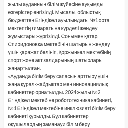
жылы ауданның білім жүйесіне ауқымды
өзгерістер енгізілді. Мысалы, облыстық
бюджеттен Егіндікөл ауылындағы №1 орта
мектептің ғимаратына күрделі жөндеу
жұмыстары жүргізілді. Сонымен қатар,
Спиридоновка мектебінің шатырын жөндеу
үшін қаражат бөлініп, Қоржынкөл мектебінің
спорт және акт залдарының шатырлары
жаңартылған.
«Ауданда білім беру сапасын арттыру үшін
жаңа құрал-жабдықтар мен инновациялық
кабинеттер орнатылды. 2024 жылы №2
Егіндікөл мектебіне робототехника кабинеті,
№1 Егіндікөл мектебіне инклюзивті білім беру
кабинеті құрылды. Бұл кабинеттер
оқушылардың заманауи білім беру