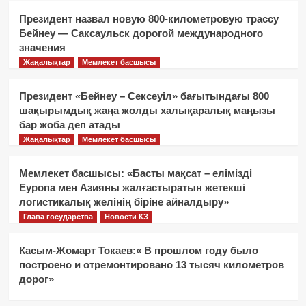
Президент назвал новую 800-километровую трассу
Бейнеу — Саксаульск дорогой международного
значения
Жаңалықтар
Мемлекет басшысы
Президент «Бейнеу – Сексеуіл» бағытындағы 800
шақырымдық жаңа жолды халықаралық маңызы
бар жоба деп атады
Жаңалықтар
Мемлекет басшысы
Мемлекет басшысы: «Басты мақсат – елімізді
Еуропа мен Азияны жалғастыратын жетекші
логистикалық желінің біріне айналдыру»
Глава государства
Новости КЗ
Касым-Жомарт Токаев:« В прошлом году было
построено и отремонтировано 13 тысяч километров
дорог»