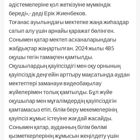
әдістемелеріне қол жеткізуіне мүмкіндік
береді»,- деді Ерік Жиенбеков.
Тоғанас ауылындағы мектепке жаңа жиһаздар
сатып алу үшін арнайы қаражат бөлінген.
Сонымен қатар мектеп асханаларындағы
жабдықтар жаңартылған. 2024 жылы 485
оқушы тегін тамақпен қамтылды.
Оқушылардың қауіпсіздігі мен оқу орнының
қауіпсіздік деңгейін арттыру мақсатында аудан
мектептері заманауи видеобақылау
жүйелерімен толық қамтылды. Бұл жүйе
оқушылар мен мұғалімдердің қауіпсіздігін
қамтамасыз етіп, білім беру мекемелерінің
қауіпсіз жұмыс істеуіне жағдай жасайды.
Сонымен қатар, ауданның білім бөлімі
қызметкерлерінің жұмысын жеңілдету үшін