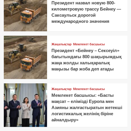
Президент назвал новую 800-
километровую трассу Бейнеу —
Саксаульск дорогой
международного значения
Жаңалықтар
Мемлекет басшысы
Президент «Бейнеу – Сексеуіл»
бағытындағы 800 шақырымдық
жаңа жолды халықаралық
маңызы бар жоба деп атады
Жаңалықтар
Мемлекет басшысы
Мемлекет басшысы: «Басты
мақсат – елімізді Еуропа мен
Азияны жалғастыратын жетекші
логистикалық желінің біріне
айналдыру»