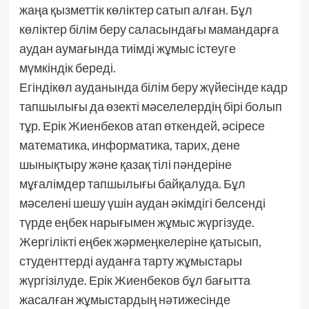
жаңа қызметтік көліктер сатып алған. Бұл
көліктер білім беру саласындағы мамандарға
аудан аумағында тиімді жұмыс істеуге
мүмкіндік береді.
Егіндікөл ауданында білім беру жүйесінде кадр
тапшылығы да өзекті мәселелердің бірі болып
тұр. Ерік Жиенбеков атап өткендей, әсіресе
математика, информатика, тарих, дене
шынықтыру және қазақ тілі пәндеріне
мұғалімдер тапшылығы байқалуда. Бұл
мәселені шешу үшін аудан әкімдігі белсенді
түрде еңбек нарығымен жұмыс жүргізуде.
Жергілікті еңбек жәрмеңкелеріне қатысып,
студенттерді ауданға тарту жұмыстары
жүргізілуде. Ерік Жиенбеков бұл бағытта
жасалған жұмыстардың нәтижесінде