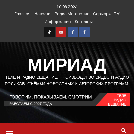
Перейти
10.08.2026
к
Главная
Новости
Радио Мегаполис
Сарыарка TV
содержимому
Информация
Контакты
TT
Youtube
FB1
FB2
МИРИАД
ТЕЛЕ И РАДИО ВЕЩАНИЕ. ПРОИЗВОДСТВО ВИДЕО И АУДИО
РОЛИКОВ. СЪЁМКИ НОВОСТНЫХ И АВТОРСКИХ ПРОГРАММ.
Основное
меню