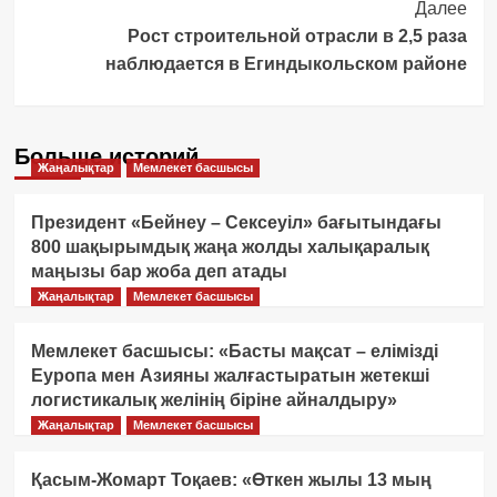
Далее
Рост строительной отрасли в 2,5 раза
наблюдается в Егиндыкольском районе
Больше историй
Жаңалықтар
Мемлекет басшысы
Президент «Бейнеу – Сексеуіл» бағытындағы
800 шақырымдық жаңа жолды халықаралық
маңызы бар жоба деп атады
Жаңалықтар
Мемлекет басшысы
Мемлекет басшысы: «Басты мақсат – елімізді
Еуропа мен Азияны жалғастыратын жетекші
логистикалық желінің біріне айналдыру»
Жаңалықтар
Мемлекет басшысы
Қасым-Жомарт Тоқаев: «Өткен жылы 13 мың