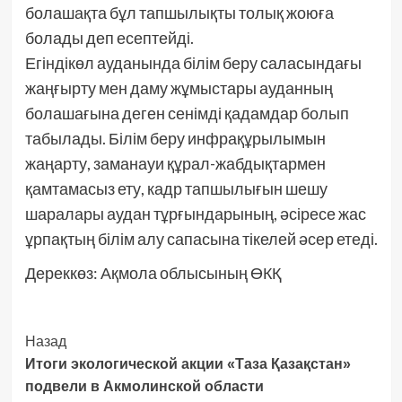
болашақта бұл тапшылықты толық жоюға
болады деп есептейді.
Егіндікөл ауданында білім беру саласындағы
жаңғырту мен даму жұмыстары ауданның
болашағына деген сенімді қадамдар болып
табылады. Білім беру инфрақұрылымын
жаңарту, заманауи құрал-жабдықтармен
қамтамасыз ету, кадр тапшылығын шешу
шаралары аудан тұрғындарының, әсіресе жас
ұрпақтың білім алу сапасына тікелей әсер етеді.
Дереккөз: Ақмола облысының ӨКҚ
Post
Назад
Итоги экологической акции «Таза Қазақстан»
Navigation
подвели в Акмолинской области