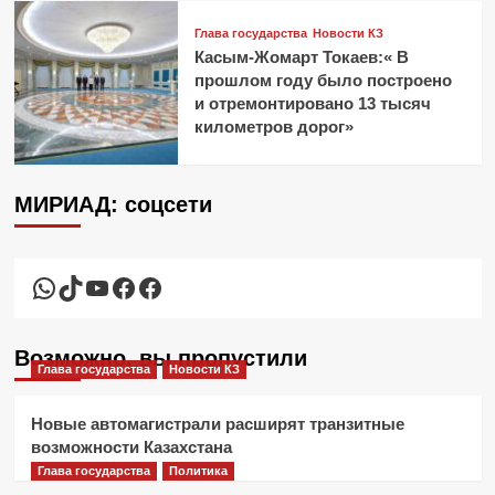
Глава государства
Новости КЗ
Касым-Жомарт Токаев:« В
прошлом году было построено
и отремонтировано 13 тысяч
километров дорог»
МИРИАД: соцсети
WhatsApp
TikTok
YouTube
Facebook
Facebook
Возможно, вы пропустили
Глава государства
Новости КЗ
Новые автомагистрали расширят транзитные
возможности Казахстана
Глава государства
Политика