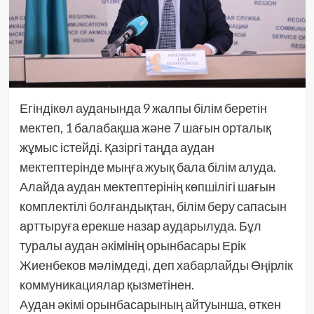
Егіндікөл ауданында 9 жалпы білім беретін
мектеп, 1 балабақша және 7 шағын орталық
жұмыс істейді. Қазіргі таңда аудан
мектептерінде мыңға жуық бала білім алуда.
Алайда аудан мектептерінің көпшілігі шағын
комплектілі болғандықтан, білім беру сапасын
арттыруға ерекше назар аударылуда. Бұл
туралы аудан әкімінің орынбасары Ерік
Жиенбеков мәлімдеді, деп хабарлайды Өңірлік
коммуникациялар қызметінен.
Аудан әкімі орынбасарының айтуынша, өткен