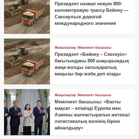
Президент назвал новую 800-
километровую трассу Бейнеу —
Саксаульск дорогой
международного значения
Жаңалықтар
Мемлекет басшысы
Президент «Бейнеу – Сексеуіл»
бағытындағы 800 шақырымдық
жаңа жолды халықаралық
маңызы бар жоба деп атады
Жаңалықтар
Мемлекет басшысы
Мемлекет басшысы: «Басты
мақсат – елімізді Еуропа мен
Азияны жалғастыратын жетекші
логистикалық желінің біріне
айналдыру»