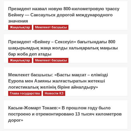
Президент назвал новую 800-километровую трассу
Бейнеу — Саксаульск дорогой международного
значения
Жаңалықтар
Мемлекет басшысы
Президент «Бейнеу – Сексеуіл» бағытындағы 800
шақырымдық жаңа жолды халықаралық маңызы
бар жоба деп атады
Жаңалықтар
Мемлекет басшысы
Мемлекет басшысы: «Басты мақсат – елімізді
Еуропа мен Азияны жалғастыратын жетекші
логистикалық желінің біріне айналдыру»
Глава государства
Новости КЗ
Касым-Жомарт Токаев:« В прошлом году было
построено и отремонтировано 13 тысяч километров
дорог»