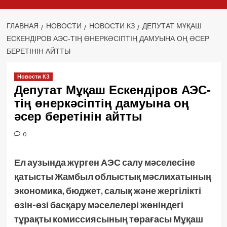
ГЛАВНАЯ
НОВОСТИ
НОВОСТИ КЗ
ДЕПУТАТ МҰҚАШ
ЕСКЕНДІРОВ АЭС-ТІҢ ӨНЕРКӘСІПТІҢ ДАМУЫНА ОҢ ӘСЕР
БЕРЕТІНІН АЙТТЫ
Новости КЗ
Депутат Мұқаш Ескендіров АЭС-
тің өнеркәсіптің дамуына оң
әсер беретінін айтты
0
Ел аузында жүрген АЭС салу мәселесіне
қатысты Жамбыл облыстық мәслихатының
экономика, бюджет, салық және жергілікті
өзін-өзі басқару мәселелері жөніндегі
тұрақты комиссиясының төрағасы Мұқаш