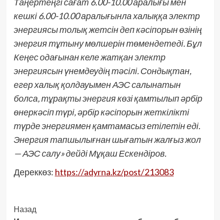
Таңертеңгі сағат 6.00-10.00 аралығы мен
кешкі 6.00-10.00 аралығынла халыққа электр
энергиясы толық жетсін деп кәсіпорын өзінің
энергия тұтыну мөлшерін төмендетеді. Бұл
Кеңес одағынан келе жатқан электр
энергиясын үнемдеудің тәсілі. Сондықтан,
егер халық қолдауымен АЭС салынатын
болса, тұрақты энергия көзі қамтылып әрбір
өнеркәсіп түрі, әрбір кәсіпорын жеткілікті
түрде энергиямен қамтамасыз етілетін еді.
Энергия тапшылығнан шығатын жалғыз жол
— АЭС салу» дейді Мұқаш Ескендіров.
Дереккөз:
https://adyrna.kz/post/213083
Post
Назад