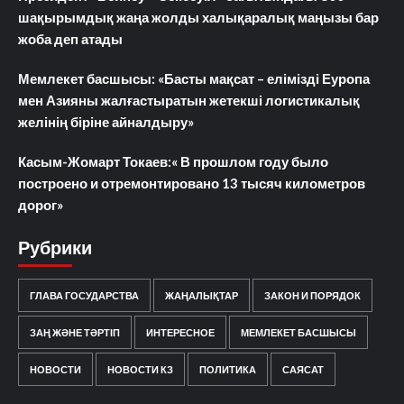
шақырымдық жаңа жолды халықаралық маңызы бар
жоба деп атады
Мемлекет басшысы: «Басты мақсат – елімізді Еуропа
мен Азияны жалғастыратын жетекші логистикалық
желінің біріне айналдыру»
Касым-Жомарт Токаев:« В прошлом году было
построено и отремонтировано 13 тысяч километров
дорог»
Рубрики
ГЛАВА ГОСУДАРСТВА
ЖАҢАЛЫҚТАР
ЗАКОН И ПОРЯДОК
ЗАҢ ЖӘНЕ ТӘРТІП
ИНТЕРЕСНОЕ
МЕМЛЕКЕТ БАСШЫСЫ
НОВОСТИ
НОВОСТИ КЗ
ПОЛИТИКА
САЯСАТ