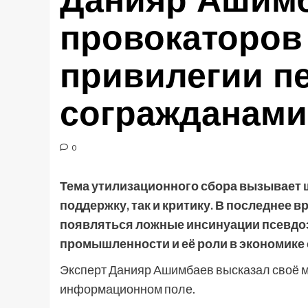
Данияр Ашимб
провокаторов
привилегии п
согражданами
0
Тема утилизационного сбора вызывает 
поддержку, так и критику. В последнее 
появляться ложные инсинуации псевдо
промышленности и её роли в экономике
Эксперт Данияр Ашимбаев высказал своё 
информационном поле.