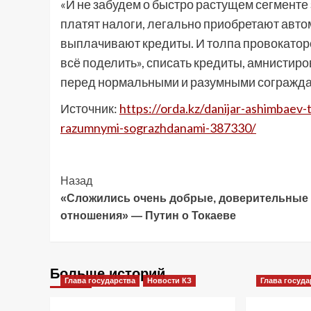
«И не забудем о быстро растущем сегмент
платят налоги, легально приобретают авто
выплачивают кредиты. И толпа провокаторо
всё поделить», списать кредиты, амнистир
перед нормальными и разумными согражда
Источник:
https://orda.kz/danijar-ashimbaev-
razumnymi-sograzhdanami-387330/
Post
Назад
«Сложились очень добрые, доверительные
Navigation
отношения» — Путин о Токаеве
Больше историй
Глава государства
Новости КЗ
Глава госуда