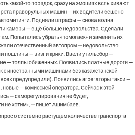
хоть какой-то порядок, сразу на эмоциях вспыхивают
апрета праворульных машин — их водители бешено
 автомитинги. Подняли штрафы — снова волна
или камеры — ещё больше недовольства. Сделали
ам. Попытались убрать «помогаек» и заменить их
ржали отечественный автопром — недовольство.
 пошлины — визг и крики. Ввели утильсбор —
ние — толпы обиженных. Появились платные дороги —
к с иностранными машинами без казахстанской
од всех предупредили). Появились агрегаторы такси —
 новые — комиссией оператора. Сейчас к этой
ись — саморегулирования не будет,
ти не хотим», — пишет Ашимбаев.
вопрос о системно растущем количестве транспорта