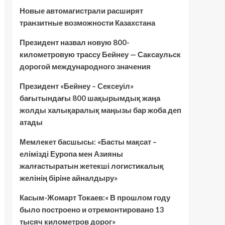
Новые автомагистрали расширят
транзитные возможности Казахстана
Президент назвал новую 800-
километровую трассу Бейнеу — Саксаульск
дорогой международного значения
Президент «Бейнеу – Сексеуіл»
бағытындағы 800 шақырымдық жаңа
жолды халықаралық маңызы бар жоба деп
атады
Мемлекет басшысы: «Басты мақсат –
елімізді Еуропа мен Азияны
жалғастыратын жетекші логистикалық
желінің біріне айналдыру»
Касым-Жомарт Токаев:« В прошлом году
было построено и отремонтировано 13
тысяч километров дорог»