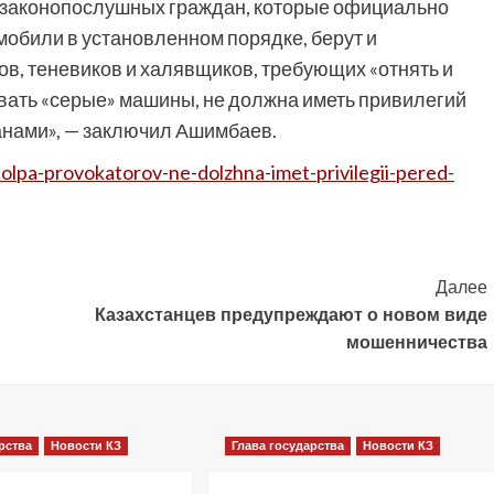
е законопослушных граждан, которые официально
мобили в установленном порядке, берут и
в, теневиков и халявщиков, требующих «отнять и
овать «серые» машины, не должна иметь привилегий
нами», — заключил Ашимбаев.
tolpa-provokatorov-ne-dolzhna-imet-privilegii-pered-
Далее
Казахстанцев предупреждают о новом виде
мошенничества
рства
Новости КЗ
Глава государства
Новости КЗ