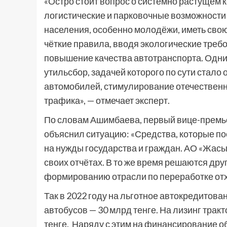
«Остро стоит вопрос о системно растущем
логистические и парковочные возможности 
населения, особенно молодёжи, иметь свою
чёткие правила, вводя экологические треб
повышение качества автотранспорта. Одни
утильсбор, задачей которого по сути стало
автомобилей, стимулирование отечественн
трафика», — отмечает эксперт.
По словам Ашимбаева, первый вице-премье
объяснил ситуацию: «Средства, которые пос
на нужды государства и граждан. АО «Жасы
своих отчётах. В то же время решаются дру
формированию отрасли по переработке отх
Так в 2022 году на льготное автокредитова
автобусов — 30 млрд тенге. На лизинг трак
тенге. Наряду с этим на финансирование 