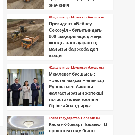
значения
Жаңалықтар
Мемлекет басшысы
Президент «Бейнеу –
Сексеуіл» бағытындағы
800 шақырымдық жаңа
жолды халықаралық
маңызы бар жоба деп
атады
Жаңалықтар
Мемлекет басшысы
Мемлекет басшысы:
«Басты мақсат – елімізді
Еуропа мен Азияны
жалғастыратын жетекші
логистикалық желінің
біріне айналдыру»
Глава государства
Новости КЗ
Касым-Жомарт Токаев:« В
прошлом году было