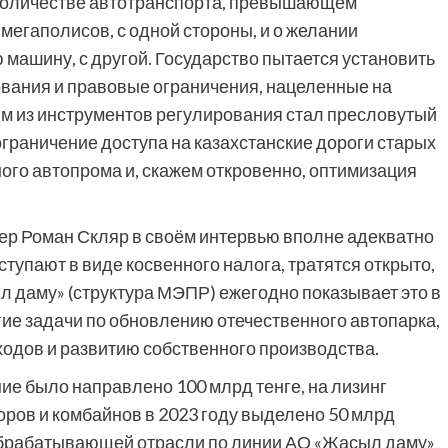
 количестве автотранспорта, превышающем
мегаполисов, с одной стороны, и о желании
 машину, с другой. Государство пытается установить
ования и правовые ограничения, нацеленные на
м из инструментов регулирования стал пресловутый
 ограничение доступа на казахстанские дороги старых
ого автопрома и, скажем откровенно, оптимизация
р Роман Скляр в своём интервью вполне адекватно
тупают в виде косвенного налога, тратятся открыто,
л даму» (структура МЭПР) ежегодно показывает это в
гие задачи по обновлению отечественного автопарка,
одов и развитию собственного производства.
ние было направлено 100 млрд тенге, на лизинг
торов и комбайнов в 2023 году выделено 50 млрд
обрабатывающей отрасли по линии АО «Жасыл даму»