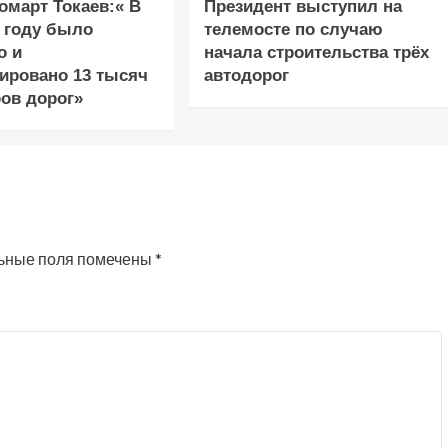
март Токаев:« В
Президент выступил на
 году было
телемосте по случаю
о и
начала строительства трёх
ировано 13 тысяч
автодорог
ов дорог»
ьные поля помечены
*