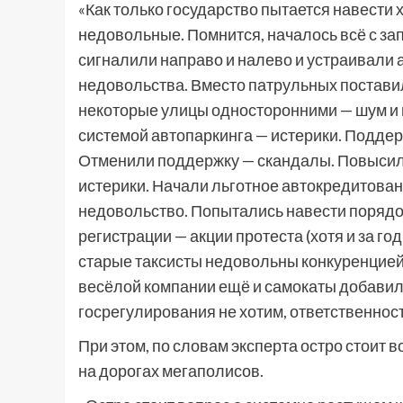
«Как только государство пытается навести 
недовольные. Помнится, началось всё с з
сигналили направо и налево и устраивали
недовольства. Вместо патрульных постав
некоторые улицы односторонними — шум и г
системой автопаркинга — истерики. Подде
Отменили поддержку — скандалы. Повысили
истерики. Начали льготное автокредитова
недовольство. Попытались навести порядо
регистрации — акции протеста (хотя и за г
старые таксисты недовольны конкуренцией,
весёлой компании ещё и самокаты добавил
госрегулирования не хотим, ответственнос
При этом, по словам эксперта остро стоит 
на дорогах мегаполисов.