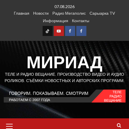
Перейти
07.08.2026
к
Главная
Новости
Радио Мегаполис
Сарыарка TV
содержимому
Информация
Контакты
TT
Youtube
FB1
FB2
МИРИАД
ТЕЛЕ И РАДИО ВЕЩАНИЕ. ПРОИЗВОДСТВО ВИДЕО И АУДИО
РОЛИКОВ. СЪЁМКИ НОВОСТНЫХ И АВТОРСКИХ ПРОГРАММ.
Основное
меню