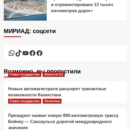
и отремонтировано 13 тысяч
километров дорог»
МИРИАД: соцсети
WhatsApp
TikTok
YouTube
Facebook
Facebook
Возможно, вы пропустили
Глава государства
Новости КЗ
Новые автомагистрали расширят транзитные
возможности Казахстана
Глава государства
Политика
Президент назвал новую 800-километровую трассу
Бейнеу — Саксаульск дорогой международного
значения