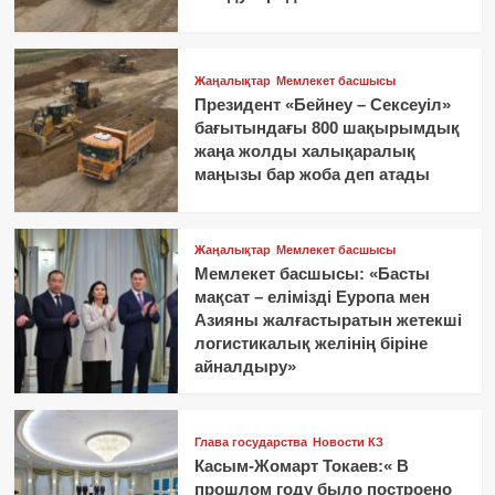
Жаңалықтар
Мемлекет басшысы
Президент «Бейнеу – Сексеуіл»
бағытындағы 800 шақырымдық
жаңа жолды халықаралық
маңызы бар жоба деп атады
Жаңалықтар
Мемлекет басшысы
Мемлекет басшысы: «Басты
мақсат – елімізді Еуропа мен
Азияны жалғастыратын жетекші
логистикалық желінің біріне
айналдыру»
Глава государства
Новости КЗ
Касым-Жомарт Токаев:« В
прошлом году было построено