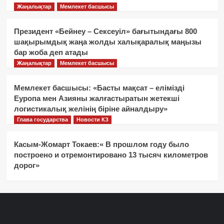
Жаңалықтар
Мемлекет басшысы
Президент «Бейнеу – Сексеуіл» бағытындағы 800
шақырымдық жаңа жолды халықаралық маңызы
бар жоба деп атады
Жаңалықтар
Мемлекет басшысы
Мемлекет басшысы: «Басты мақсат – елімізді
Еуропа мен Азияны жалғастыратын жетекші
логистикалық желінің біріне айналдыру»
Глава государства
Новости КЗ
Касым-Жомарт Токаев:« В прошлом году было
построено и отремонтировано 13 тысяч километров
дорог»