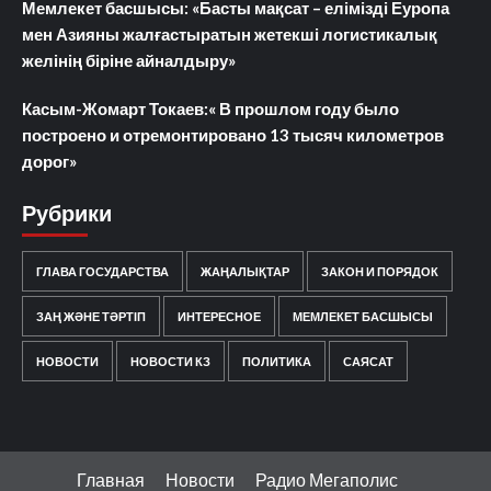
Мемлекет басшысы: «Басты мақсат – елімізді Еуропа
мен Азияны жалғастыратын жетекші логистикалық
желінің біріне айналдыру»
Касым-Жомарт Токаев:« В прошлом году было
построено и отремонтировано 13 тысяч километров
дорог»
Рубрики
ГЛАВА ГОСУДАРСТВА
ЖАҢАЛЫҚТАР
ЗАКОН И ПОРЯДОК
ЗАҢ ЖӘНЕ ТӘРТІП
ИНТЕРЕСНОЕ
МЕМЛЕКЕТ БАСШЫСЫ
НОВОСТИ
НОВОСТИ КЗ
ПОЛИТИКА
САЯСАТ
Главная
Новости
Радио Мегаполис