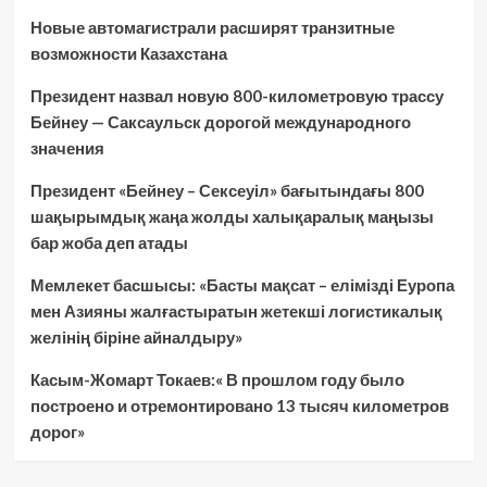
Новые автомагистрали расширят транзитные
возможности Казахстана
Президент назвал новую 800-километровую трассу
Бейнеу — Саксаульск дорогой международного
значения
Президент «Бейнеу – Сексеуіл» бағытындағы 800
шақырымдық жаңа жолды халықаралық маңызы
бар жоба деп атады
Мемлекет басшысы: «Басты мақсат – елімізді Еуропа
мен Азияны жалғастыратын жетекші логистикалық
желінің біріне айналдыру»
Касым-Жомарт Токаев:« В прошлом году было
построено и отремонтировано 13 тысяч километров
дорог»