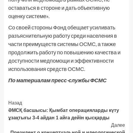
оставаться в стороне и дать объективную
оценку системе».
Со своей стороны Фонд обещает усиливать
разъяснительную работу среди населения в
части преимуществ системы ОСМС, а также
продолжить работу по повышению качества и
доступности медпомощи и эффективности
использования средств ОСМС.
По материалам пресс-службы ФСМС
Post
Назад
ӘМСҚ басшысы: Қымбат операцияларды күту
Navigation
ұзақтығы 3-4 айдан 1 айға дейін қысқарды
Далее
Президент о концептуальной и идеологической