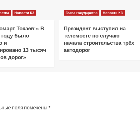
рства
Новости КЗ
Глава государства
Новости КЗ
март Токаев:« В
Президент выступил на
 году было
телемосте по случаю
о и
начала строительства трёх
ировано 13 тысяч
автодорог
ов дорог»
ьные поля помечены
*