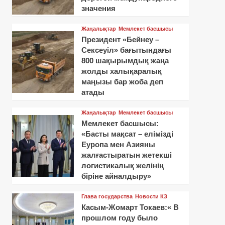
значения
Жаңалықтар
Мемлекет басшысы
Президент «Бейнеу –
Сексеуіл» бағытындағы
800 шақырымдық жаңа
жолды халықаралық
маңызы бар жоба деп
атады
Жаңалықтар
Мемлекет басшысы
Мемлекет басшысы:
«Басты мақсат – елімізді
Еуропа мен Азияны
жалғастыратын жетекші
логистикалық желінің
біріне айналдыру»
Глава государства
Новости КЗ
Касым-Жомарт Токаев:« В
прошлом году было