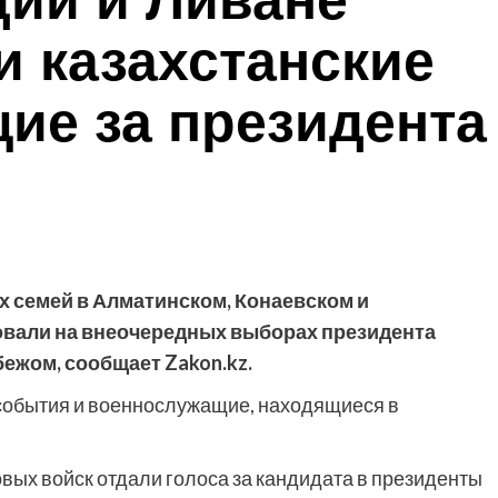
дии и Ливане
и казахстанские
ие за президента
х семей в Алматинском, Конаевском и
овали на внеочередных выборах президента
бежом, сообщает Zakon.kz.
о события и военнослужащие, находящиеся в
ых войск отдали голоса за кандидата в президенты