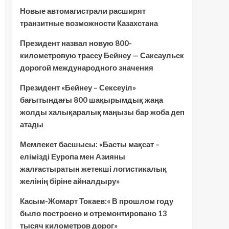
Новые автомагистрали расширят
транзитные возможности Казахстана
Президент назвал новую 800-
километровую трассу Бейнеу — Саксаульск
дорогой международного значения
Президент «Бейнеу – Сексеуіл»
бағытындағы 800 шақырымдық жаңа
жолды халықаралық маңызы бар жоба деп
атады
Мемлекет басшысы: «Басты мақсат –
елімізді Еуропа мен Азияны
жалғастыратын жетекші логистикалық
желінің біріне айналдыру»
Касым-Жомарт Токаев:« В прошлом году
было построено и отремонтировано 13
тысяч километров дорог»