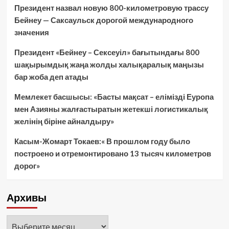
Президент назвал новую 800-километровую трассу
Бейнеу — Саксаульск дорогой международного
значения
Президент «Бейнеу – Сексеуіл» бағытындағы 800
шақырымдық жаңа жолды халықаралық маңызы
бар жоба деп атады
Мемлекет басшысы: «Басты мақсат – елімізді Еуропа
мен Азияны жалғастыратын жетекші логистикалық
желінің біріне айналдыру»
Касым-Жомарт Токаев:« В прошлом году было
построено и отремонтировано 13 тысяч километров
дорог»
Архивы
Архивы