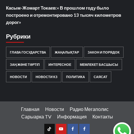
Касым-Жомарт Токаев:« В прошлом году было
построено и отремонтировано 13 тысяч километров
дорог»
Рубрики
ГЛАВА ГОСУДАРСТВА
ЖАҢАЛЫҚТАР
ЗАКОН И ПОРЯДОК
ЗАҢ ЖӘНЕ ТӘРТІП
ИНТЕРЕСНОЕ
МЕМЛЕКЕТ БАСШЫСЫ
НОВОСТИ
НОВОСТИ КЗ
ПОЛИТИКА
САЯСАТ
Главная
Новости
Радио Мегаполис
Сарыарка TV
Информация
Контакты
TT
Youtube
FB1
FB2