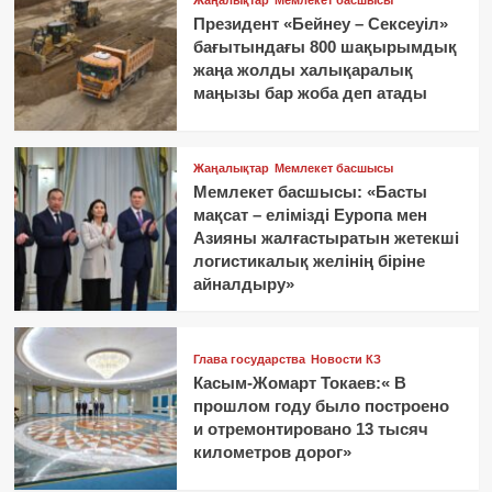
Жаңалықтар
Мемлекет басшысы
Президент «Бейнеу – Сексеуіл»
бағытындағы 800 шақырымдық
жаңа жолды халықаралық
маңызы бар жоба деп атады
Жаңалықтар
Мемлекет басшысы
Мемлекет басшысы: «Басты
мақсат – елімізді Еуропа мен
Азияны жалғастыратын жетекші
логистикалық желінің біріне
айналдыру»
Глава государства
Новости КЗ
Касым-Жомарт Токаев:« В
прошлом году было построено
и отремонтировано 13 тысяч
километров дорог»