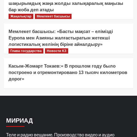
шақырымдық жаңа жолды халықаралық маңызы
бар жоба деп атады
Жаңалықтар
Мемлекет басшысы
Мемлекет басшысы: «Басты мақсат – елімізді
Еуропа мен Азияны жалғастыратын жетекші
логистикалық желінің біріне айналдыру»
Глава государства
Новости КЗ
Касым-Жомарт Токаев:« В прошлом году было
построено и отремонтировано 13 тысяч километров
дорог»
МИРИАД
Теле и радио вещание. Производство видео и аудио