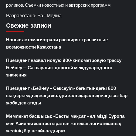
роликов. Съемки новостных и авторских программ
Разработано: Ра - Медиа
Свежие записи
Новые автомагистрали расширят транзитные
возможности Казахстана
Президент назвал новую 800-километровую трассу
Бейнеу — Саксаульск дорогой международного
значения
Президент «Бейнеу – Сексеуіл» бағытындағы 800
шақырымдық жаңа жолды халықаралық маңызы бар
жоба деп атады
Мемлекет басшысы: «Басты мақсат – елімізді Еуропа
мен Азияны жалғастыратын жетекші логистикалық
желінің біріне айналдыру»