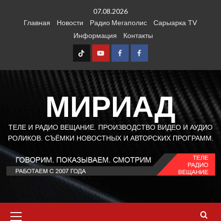
Перейти
07.08.2026
к
Главная
Новости
Радио Мегаполис
Сарыарка TV
содержимому
Информация
Контакты
TT
Youtube
FB1
FB2
МИРИАД
ТЕЛЕ И РАДИО ВЕЩАНИЕ. ПРОИЗВОДСТВО ВИДЕО И АУДИО
РОЛИКОВ. СЪЁМКИ НОВОСТНЫХ И АВТОРСКИХ ПРОГРАММ.
Основное
меню