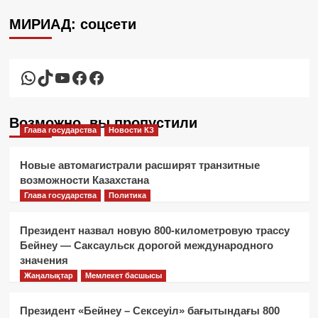
МИРИАД: соцсети
WhatsApp
TikTok
YouTube
Facebook
Facebook
Возможно, вы пропустили
Глава государства
Новости КЗ
Новые автомагистрали расширят транзитные
возможности Казахстана
Глава государства
Политика
Президент назвал новую 800-километровую трассу
Бейнеу — Саксаульск дорогой международного
значения
Жаңалықтар
Мемлекет басшысы
Президент «Бейнеу – Сексеуіл» бағытындағы 800