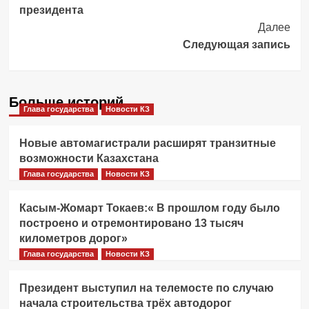
Navigation
президента
Далее
Следующая запись
Больше историй
Глава государства
Новости КЗ
Новые автомагистрали расширят транзитные
возможности Казахстана
Глава государства
Новости КЗ
Касым-Жомарт Токаев:« В прошлом году было
построено и отремонтировано 13 тысяч
километров дорог»
Глава государства
Новости КЗ
Президент выступил на телемосте по случаю
начала строительства трёх автодорог