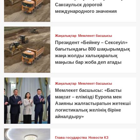
Саксаульск дорогой
международного значения
Жаңалықтар
Мемлекет басшысы
Президент «Бейнеу – Сексеуіл»
бағытындағы 800 шақырымдық
жаңа жолды халықаралық
маңызы бар жоба деп атады
Жаңалықтар
Мемлекет басшысы
Мемлекет басшысы: «Басты
мақсат – елімізді Еуропа мен
Азияны жалғастыратын жетекші
логистикалық желінің біріне
айналдыру»
Глава государства
Новости КЗ