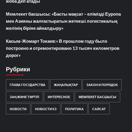
жоба деп атады
Мемлекет басшысы: «Басты мақсат – елімізді Еуропа
мен Азияны жалғастыратын жетекші логистикалық
желінің біріне айналдыру»
Касым-Жомарт Токаев:« В прошлом году было
построено и отремонтировано 13 тысяч километров
дорог»
Рубрики
ГЛАВА ГОСУДАРСТВА
ЖАҢАЛЫҚТАР
ЗАКОН И ПОРЯДОК
ЗАҢ ЖӘНЕ ТӘРТІП
ИНТЕРЕСНОЕ
МЕМЛЕКЕТ БАСШЫСЫ
НОВОСТИ
НОВОСТИ КЗ
ПОЛИТИКА
САЯСАТ