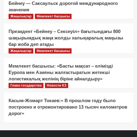
Бейнеу — Саксаульск дорогой международного
значения
Жаңалықтар
Мемлекет басшысы
Президент «Бейнеу – Сексеуіл» бағытындағы 800
шақырымдық жаңа жолды халықаралық маңызы
бар жоба деп атады
Жаңалықтар
Мемлекет басшысы
Мемлекет басшысы: «Басты мақсат – елімізді
Еуропа мен Азияны жалғастыратын жетекші
логистикалық желінің біріне айналдыру»
Глава государства
Новости КЗ
Касым-Жомарт Токаев:« В прошлом году было
построено и отремонтировано 13 тысяч километров
дорог»