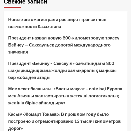
Свежие записи
Новые автомагистрали расширят транзитные
возможности Казахстана
Президент назвал новую 800-километровую трассу
Бейнеу — Саксаульск дорогой международного
значения
Президент «Бейнеу – Сексеуіл» бағытындағы 800
шақырымдық жаңа жолды халықаралық маңызы
бар жоба деп атады
Мемлекет басшысы: «Басты мақсат – елімізді Еуропа
мен Азияны жалғастыратын жетекші логистикалық
желінің біріне айналдыру»
Касым-Жомарт Токаев:« В прошлом году было
построено и отремонтировано 13 тысяч километров
дорог»