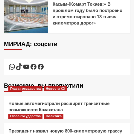
Касым-Жомарт Токаев:« В
прошлом году было построено
и отремонтировано 13 тысяч
километров дорог»
МИРИАД: соцсети
WhatsApp
TikTok
YouTube
Facebook
Facebook
Возможно, вы пропустили
Глава государства
Новости КЗ
Новые автомагистрали расширят транзитные
возможности Казахстана
Глава государства
Политика
Президент назвал новую 800-километровую трассу