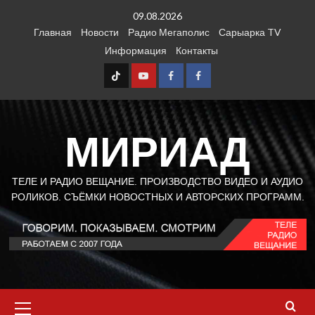
Перейти
09.08.2026
к
Главная
Новости
Радио Мегаполис
Сарыарка TV
содержимому
Информация
Контакты
TT
Youtube
FB1
FB2
МИРИАД
ТЕЛЕ И РАДИО ВЕЩАНИЕ. ПРОИЗВОДСТВО ВИДЕО И АУДИО
РОЛИКОВ. СЪЁМКИ НОВОСТНЫХ И АВТОРСКИХ ПРОГРАММ.
Основное
меню