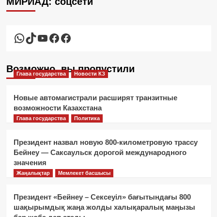
МИРИАД: соцсети
WhatsApp
TikTok
YouTube
Facebook
Facebook
Возможно, вы пропустили
Глава государства
Новости КЗ
Новые автомагистрали расширят транзитные
возможности Казахстана
Глава государства
Политика
Президент назвал новую 800-километровую трассу
Бейнеу — Саксаульск дорогой международного
значения
Жаңалықтар
Мемлекет басшысы
Президент «Бейнеу – Сексеуіл» бағытындағы 800
шақырымдық жаңа жолды халықаралық маңызы