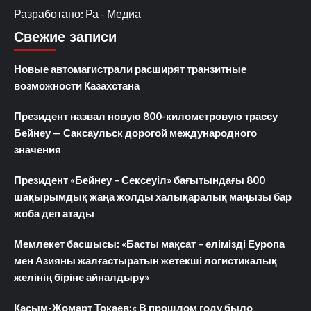
Разработано: Ра - Медиа
Свежие записи
Новые автомагистрали расширят транзитные
возможности Казахстана
Президент назвал новую 800-километровую трассу
Бейнеу — Саксаульск дорогой международного
значения
Президент «Бейнеу – Сексеуіл» бағытындағы 800
шақырымдық жаңа жолды халықаралық маңызы бар
жоба деп атады
Мемлекет басшысы: «Басты мақсат – елімізді Еуропа
мен Азияны жалғастыратын жетекші логистикалық
желінің біріне айналдыру»
Касым-Жомарт Токаев:« В прошлом году было