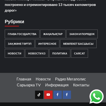
построено и отремонтировано 13 тысяч километров
дорог»
Рубрики
ГЛАВА ГОСУДАРСТВА
ЖАҢАЛЫҚТАР
ЗАКОН И ПОРЯДОК
ЗАҢ ЖӘНЕ ТӘРТІП
ИНТЕРЕСНОЕ
МЕМЛЕКЕТ БАСШЫСЫ
НОВОСТИ
НОВОСТИ КЗ
ПОЛИТИКА
САЯСАТ
Главная
Новости
Радио Мегаполис
Сарыарка TV
Информация
Контакты
TT
Youtube
FB1
FB2