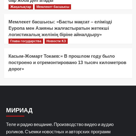
бар жоба деп атады
Жаңалықтар
Мемлекет басшысы
Мемлекет басшысы: «Басты мақсат – елімізді
Еуропа мен Азияны жалғастыратын жетекші
логистикалық желінің біріне айналдыру»
Глава государства
Новости КЗ
Касым-Жомарт Токаев:« В прошлом году было
построено и отремонтировано 13 тысяч километров
дорог»
МИРИАД
Теле и радио вещание. Производство видео и аудио
роликов. Съемки новостных и авторских программ