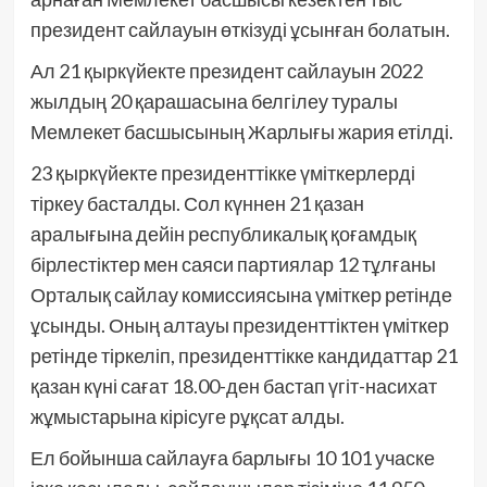
президент сайлауын өткізуді ұсынған болатын.
Ал 21 қыркүйекте президент сайлауын 2022
жылдың 20 қарашасына белгілеу туралы
Мемлекет басшысының Жарлығы жария етілді.
23 қыркүйекте президенттікке үміткерлерді
тіркеу басталды. Сол күннен 21 қазан
аралығына дейін республикалық қоғамдық
бірлестіктер мен саяси партиялар 12 тұлғаны
Орталық сайлау комиссиясына үміткер ретінде
ұсынды. Оның алтауы президенттіктен үміткер
ретінде тіркеліп, президенттікке кандидаттар 21
қазан күні сағат 18.00-ден бастап үгіт-насихат
жұмыстарына кірісуге рұқсат алды.
Ел бойынша сайлауға барлығы 10 101 учаске