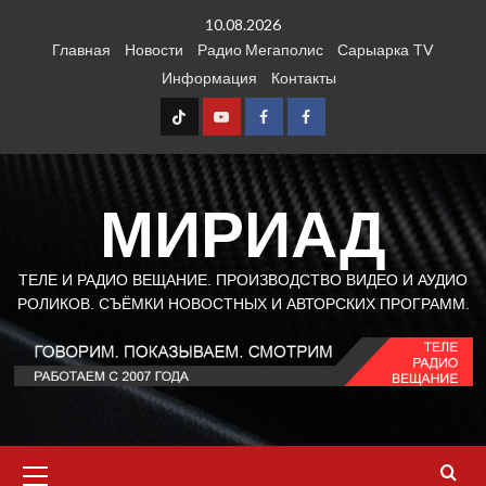
Перейти
10.08.2026
к
Главная
Новости
Радио Мегаполис
Сарыарка TV
содержимому
Информация
Контакты
TT
Youtube
FB1
FB2
МИРИАД
ТЕЛЕ И РАДИО ВЕЩАНИЕ. ПРОИЗВОДСТВО ВИДЕО И АУДИО
РОЛИКОВ. СЪЁМКИ НОВОСТНЫХ И АВТОРСКИХ ПРОГРАММ.
Основное
меню