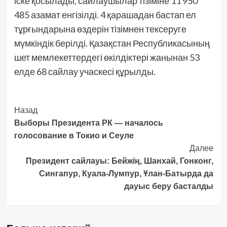
іске қосылады, сайлаушылар тізіміне 11 950
485 азамат енгізілді. 4 қарашадан бастап ел
тұрғындарына өздерін тізімнен тексеруге
мүмкіндік берілді. Қазақстан Республикасының
шет мемлекеттердегі өкілдіктері жанынан 53
елде 68 сайлау учаскесі құрылды.
Post
Назад
Выборы Президента РК — началось
Navigation
голосование в Токио и Сеуле
Далее
Президент сайлауы: Бейжің, Шанхай, Гонконг,
Сингапур, Куала-Лумпур, Ұлан-Батырда да
дауыс беру басталды