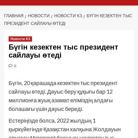
ГЛАВНАЯ
НОВОСТИ
НОВОСТИ КЗ
БҮГІН КЕЗЕКТЕН ТЫС
ПРЕЗИДЕНТ САЙЛАУЫ ӨТЕДІ
Новости КЗ
Бүгін кезектен тыс президент
сайлауы өтеді
0
Бүгін, 20 қарашада кезектен тыс президент
сайлауы өтеді. Дауыс беру құқығы бар 12
миллионға жуық азамат еліміздің алдағы
болашағы үшін дауыс береді.
Естеріңізде болса, 2022 жылдың 1
қыркүйегінде Қазақстан халқына Жолдауын
арнаған Мемлекет басшысы кезектен тыс