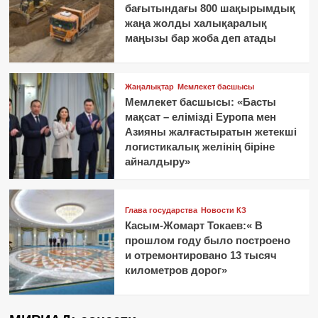
бағытындағы 800 шақырымдық
жаңа жолды халықаралық
маңызы бар жоба деп атады
Жаңалықтар
Мемлекет басшысы
Мемлекет басшысы: «Басты
мақсат – елімізді Еуропа мен
Азияны жалғастыратын жетекші
логистикалық желінің біріне
айналдыру»
Глава государства
Новости КЗ
Касым-Жомарт Токаев:« В
прошлом году было построено
и отремонтировано 13 тысяч
километров дорог»