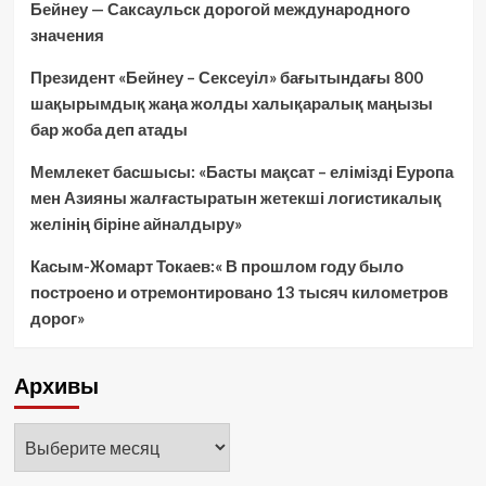
Бейнеу — Саксаульск дорогой международного
значения
Президент «Бейнеу – Сексеуіл» бағытындағы 800
шақырымдық жаңа жолды халықаралық маңызы
бар жоба деп атады
Мемлекет басшысы: «Басты мақсат – елімізді Еуропа
мен Азияны жалғастыратын жетекші логистикалық
желінің біріне айналдыру»
Касым-Жомарт Токаев:« В прошлом году было
построено и отремонтировано 13 тысяч километров
дорог»
Архивы
Архивы