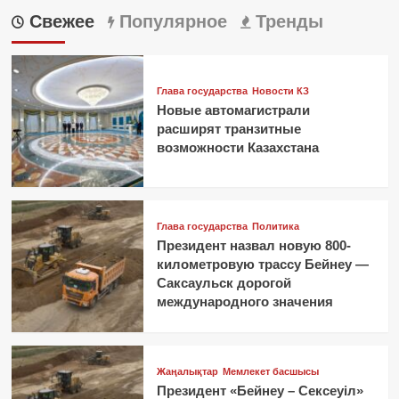
Свежее
Популярное
Тренды
Глава государства
Новости КЗ
Новые автомагистрали
расширят транзитные
возможности Казахстана
Глава государства
Политика
Президент назвал новую 800-
километровую трассу Бейнеу —
Саксаульск дорогой
международного значения
Жаңалықтар
Мемлекет басшысы
Президент «Бейнеу – Сексеуіл»