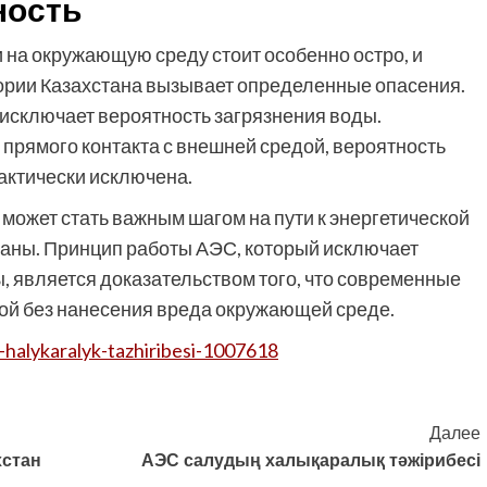
ность
 на окружающую среду стоит особенно остро, и
ории Казахстана вызывает определенные опасения.
сключает вероятность загрязнения воды.
 прямого контакта с внешней средой, вероятность
актически исключена.
 может стать важным шагом на пути к энергетической
раны. Принцип работы АЭС, который исключает
 является доказательством того, что современные
дой без нанесения вреда окружающей среде.
n-halykaralyk-tazhiribesi-1007618
Далее
хстан
АЭС салудың халықаралық тәжірибесі