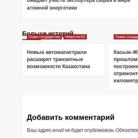
ожидает участь экспортера сырья в мире
атомной энергетики
Больше историй
Глава государства
Новости КЗ
Глава госуда
Новые автомагистрали
Касым-Жо
расширят транзитные
прошлом
возможности Казахстана
построен
отремонт
километр
Добавить комментарий
Ваш адрес email не будет опубликован.
Обязател