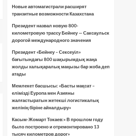
Новые автомагистрали расширят
транзитные возможности Казахстана
Президент назвал новую 800-
километровую трассу Бейнеу — Саксаульск
дорогой международного значения
Президент «Бейнеу – Сексеуіл»
бағытындағы 800 шақырымдық жаңа
жолды халықаралық маңызы бар жоба деп
атады
Мемлекет басшысы: «Басты мақсат –
елімізді Еуропа мен Азияны
жалғастыратын жетекші логистикалық
желінің біріне айналдыру»
Касым-Жомарт Токаев:« В прошлом году
было построено и отремонтировано 13
тысяч километров дорог»