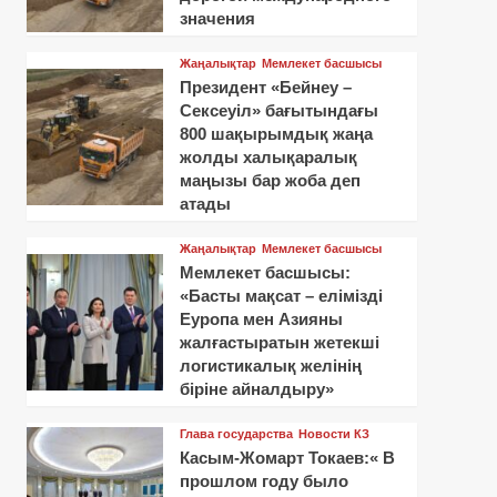
значения
Жаңалықтар
Мемлекет басшысы
Президент «Бейнеу –
Сексеуіл» бағытындағы
800 шақырымдық жаңа
жолды халықаралық
маңызы бар жоба деп
атады
Жаңалықтар
Мемлекет басшысы
Мемлекет басшысы:
«Басты мақсат – елімізді
Еуропа мен Азияны
жалғастыратын жетекші
логистикалық желінің
біріне айналдыру»
Глава государства
Новости КЗ
Касым-Жомарт Токаев:« В
прошлом году было