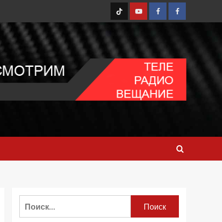
TT
Youtube
FB1
FB2
Найти: