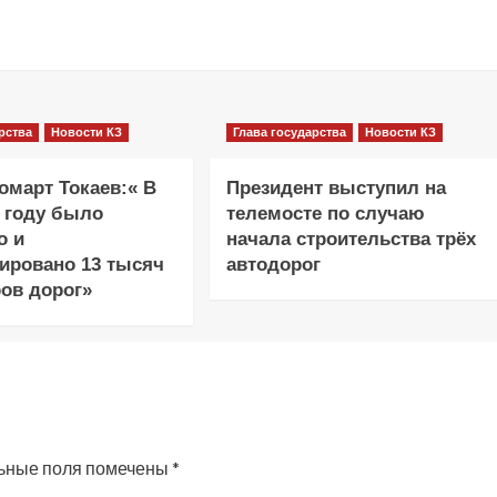
рства
Новости КЗ
Глава государства
Новости КЗ
март Токаев:« В
Президент выступил на
 году было
телемосте по случаю
о и
начала строительства трёх
ировано 13 тысяч
автодорог
ов дорог»
ьные поля помечены
*