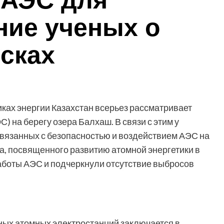
 АЭС для
ние ученых о
сках
иках энергии Казахстан всерьез рассматривает
) на берегу озера Балхаш. В связи с этим у
связанных с безопасностью и воздействием АЭС на
а, посвященного развитию атомной энергетики в
аботы АЭС и подчеркнули отсутствие выбросов
ых атомных электростанций заключается в