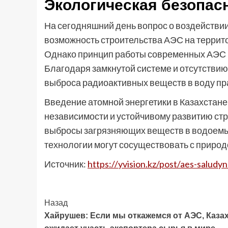
Экологическая безопас
На сегодняшний день вопрос о воздействии
возможность строительства АЭС на террит
Однако принцип работы современных АЭС и
Благодаря замкнутой системе и отсутствию
выброса радиоактивных веществ в воду пр
Введение атомной энергетики в Казахстане
независимости и устойчивому развитию ст
выбросы загрязняющих веществ в водоемы,
технологии могут сосуществовать с приро
Источник:
https://yvision.kz/post/aes-saludy
Post
Назад
Хайрушев: Если мы откажемся от АЭС, Каза
Navigation