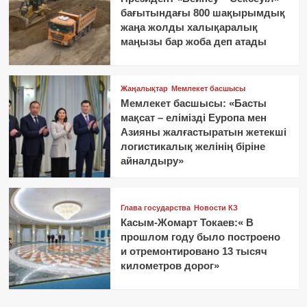
бағытындағы 800 шақырымдық
жаңа жолды халықаралық
маңызы бар жоба деп атады
Жаңалықтар
Мемлекет басшысы
Мемлекет басшысы: «Басты
мақсат – елімізді Еуропа мен
Азияны жалғастыратын жетекші
логистикалық желінің біріне
айналдыру»
Глава государства
Новости КЗ
Касым-Жомарт Токаев:« В
прошлом году было построено
и отремонтировано 13 тысяч
километров дорог»