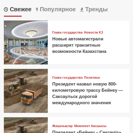
Свежее
Популярное
Тренды
Глава государства
Новости КЗ
Новые автомагистрали
расширят транзитные
возможности Казахстана
Глава государства
Политика
Президент назвал новую 800-
километровую трассу Бейнеу —
Саксаульск дорогой
международного значения
Жаңалықтар
Мемлекет басшысы
Президент «Бейнеу – Сексеуіл»