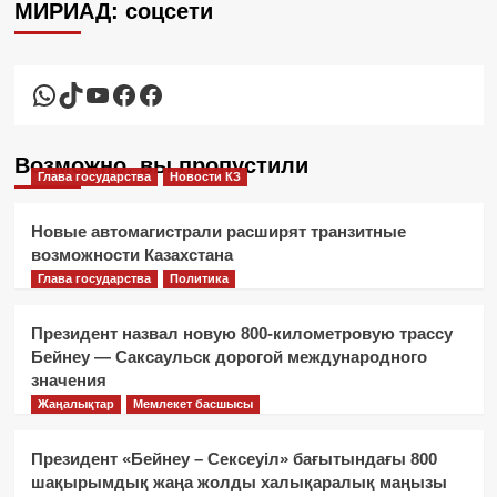
МИРИАД: соцсети
WhatsApp
TikTok
YouTube
Facebook
Facebook
Возможно, вы пропустили
Глава государства
Новости КЗ
Новые автомагистрали расширят транзитные
возможности Казахстана
Глава государства
Политика
Президент назвал новую 800-километровую трассу
Бейнеу — Саксаульск дорогой международного
значения
Жаңалықтар
Мемлекет басшысы
Президент «Бейнеу – Сексеуіл» бағытындағы 800
шақырымдық жаңа жолды халықаралық маңызы