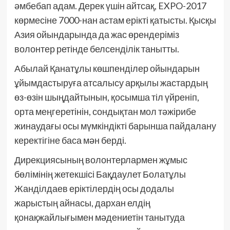
әмбебап адам. Дерек үшін айтсақ, EXPO-2017
көрмесіне 7000-нан астам ерікті қатысты. Қысқы
Азия ойындарында да жас өрендеріміз
волонтер ретінде белсенділік танытты.
Абылай Қанатұлы көшпенділер ойындарын
ұйымдастыруға атсалысу арқылы жастардың
өз-өзін шыңдайтынын, қосымша тіл үйреніп,
орта меңгеретінін, сондықтан мол тәжірибе
жинаудағы осы мүмкіндікті барынша пайдалану
керектігіне баса мән берді.
Дирекциясының волонтерлармен жұмыс
бөлімінің жетекшісі Бақдаулет Болатұлы
Жанділдаев еріктілердің осы додалы
жарыстың айнасы, дархан елдің
қонақжайлығымен мәдениетін танытуда