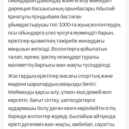
ойындарын дайындау және өткізу жөніндегі
дирекция басшысының орынбасары Абылай
Қанатұлы Қондыбаев бастаған
ұйымдастырушы топ 1000-ға жуық волонтердің
осы ойындарға үлес қосуға мүмкіндігі барын,
еріктілер қызметінің тәжірибе жинаудағы
маңызын жеткізді. Волонтерға қойылатын
талап, ереже, іріктеу кезеңдері туралы
мәліметтің барлығы жан-жақты түсіндірілді.
Жастардың еріктілер жасағы спорттық және
мәдени шаралардың маңызды бөлігі.
Мейманды қарсы алу, үлкен-кіші демей жол
көрсетіп, бағыт сілтеу, шетелдіктерге
аудармашы болу деген көзге көрінбейтін істің
бәрінде волонтер жүреді. Былайша айтқанда
ерікті дегеніміз жан-жақты, әмбебап, сауатты,