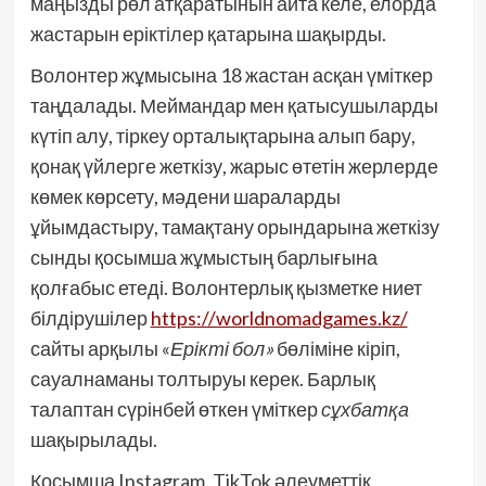
маңызды рөл атқаратынын айта келе, елорда
жастарын еріктілер қатарына шақырды.
Волонтер жұмысына 18 жастан асқан үміткер
таңдалады. Меймандар мен қатысушыларды
күтіп алу, тіркеу орталықтарына алып бару,
қонақ үйлерге жеткізу, жарыс өтетін жерлерде
көмек көрсету, мәдени шараларды
ұйымдастыру, тамақтану орындарына жеткізу
сынды қосымша жұмыстың барлығына
қолғабыс етеді. Волонтерлық қызметке ниет
білдірушілер
https://worldnomadgames.kz/
сайты арқылы «
Ерікті бол»
бөліміне кіріп,
сауалнаманы толтыруы керек. Барлық
талаптан сүрінбей өткен үміткер
сұхбатқа
шақырылады.
Қосымша Instagram, TikTok әлеуметтік