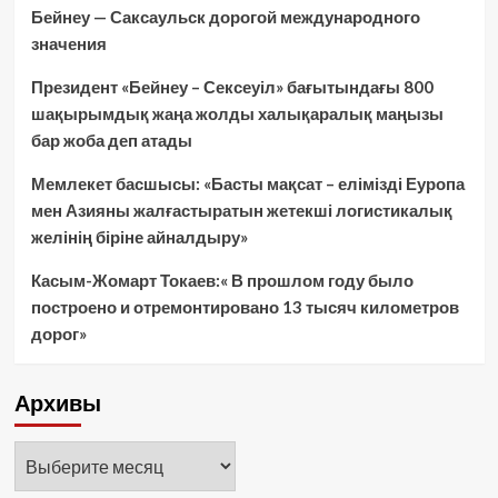
Бейнеу — Саксаульск дорогой международного
значения
Президент «Бейнеу – Сексеуіл» бағытындағы 800
шақырымдық жаңа жолды халықаралық маңызы
бар жоба деп атады
Мемлекет басшысы: «Басты мақсат – елімізді Еуропа
мен Азияны жалғастыратын жетекші логистикалық
желінің біріне айналдыру»
Касым-Жомарт Токаев:« В прошлом году было
построено и отремонтировано 13 тысяч километров
дорог»
Архивы
Архивы