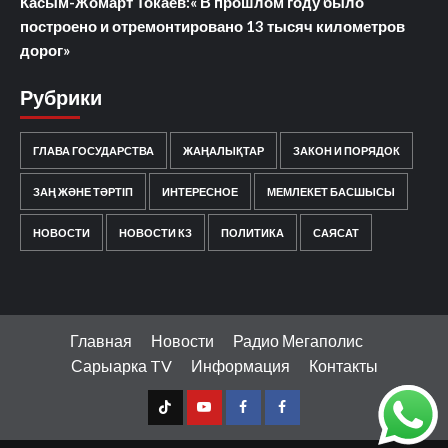
Касым-Жомарт Токаев:« В прошлом году было
построено и отремонтировано 13 тысяч километров
дорог»
Рубрики
ГЛАВА ГОСУДАРСТВА
ЖАҢАЛЫҚТАР
ЗАКОН И ПОРЯДОК
ЗАҢ ЖӘНЕ ТӘРТІП
ИНТЕРЕСНОЕ
МЕМЛЕКЕТ БАСШЫСЫ
НОВОСТИ
НОВОСТИ КЗ
ПОЛИТИКА
САЯСАТ
Главная
Новости
Радио Мегаполис
Сарыарка TV
Информация
Контакты
TT
Youtube
FB1
FB2