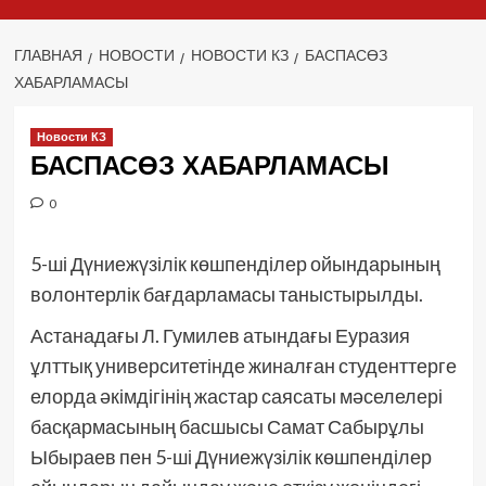
ГЛАВНАЯ
НОВОСТИ
НОВОСТИ КЗ
БАСПАСӨЗ
ХАБАРЛАМАСЫ
Новости КЗ
БАСПАСӨЗ ХАБАРЛАМАСЫ
0
5-ші Дүниежүзілік көшпенділер ойындарының
волонтерлік бағдарламасы таныстырылды.
Астанадағы Л. Гумилев атындағы Еуразия
ұлттық университетінде жиналған студенттерге
елорда әкімдігінің жастар саясаты мәселелері
басқармасының басшысы Самат Сабырұлы
Ыбыраев пен 5-ші Дүниежүзілік көшпенділер