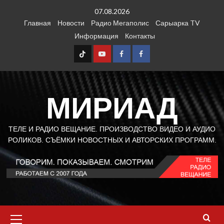
Перейти
07.08.2026
к
Главная
Новости
Радио Мегаполис
Сарыарка TV
содержимому
Информация
Контакты
TT
Youtube
FB1
FB2
МИРИАД
ТЕЛЕ И РАДИО ВЕЩАНИЕ. ПРОИЗВОДСТВО ВИДЕО И АУДИО
РОЛИКОВ. СЪЁМКИ НОВОСТНЫХ И АВТОРСКИХ ПРОГРАММ.
Основное
меню