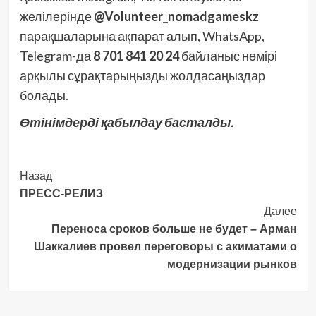
желілерінде
@Volunteer_nomadgameskz
парақшаларына ақпарат алып, WhatsApp,
Telegram-да
8 701 841 20 24
байланыс нөмірі
арқылы сұрақтарыңызды жолдасаңыздар
болады.
Өтінімдерді қабылдау басталды.
Post
Назад
ПРЕСС-РЕЛИЗ
Navigation
Далее
Переноса сроков больше не будет – Арман
Шаккалиев провел переговоры с акиматами о
модернизации рынков