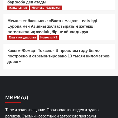
бар жоба деп атады
Жаңалықтар
Мемлекет басшысы
Мемлекет басшысы: «Басты мақсат – елімізді
Еуропа мен Азияны жалғастыратын жетекші
логистикалық желінің біріне айналдыру»
Глава государства
Новости КЗ
Касым-Жомарт Токаев:« В прошлом году было
построено и отремонтировано 13 тысяч километров
дорог»
МИРИАД
Теле и радио вещание. Производство видео и аудио
роликов. Съемки новостных и авторских программ