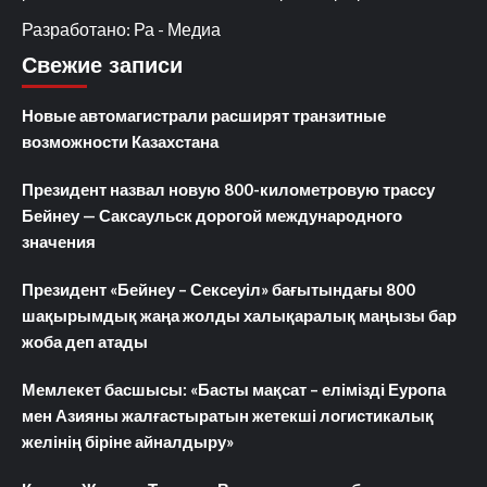
Разработано: Ра - Медиа
Свежие записи
Новые автомагистрали расширят транзитные
возможности Казахстана
Президент назвал новую 800-километровую трассу
Бейнеу — Саксаульск дорогой международного
значения
Президент «Бейнеу – Сексеуіл» бағытындағы 800
шақырымдық жаңа жолды халықаралық маңызы бар
жоба деп атады
Мемлекет басшысы: «Басты мақсат – елімізді Еуропа
мен Азияны жалғастыратын жетекші логистикалық
желінің біріне айналдыру»