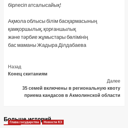
бірлесіп атсалысайық!
Ақмола облысы білім басқармасының
қамқоршылық, қорғаншылық
және тәрбие жұмыстары бөлімінің
бас маманы Жадыра Ділдабаева
Post
Назад
Конец скитаниям
Navigation
Далее
35 семей включены в региональную квоту
приема кандасов в Акмолинской области
Больше историй
Глава государства
Новости КЗ