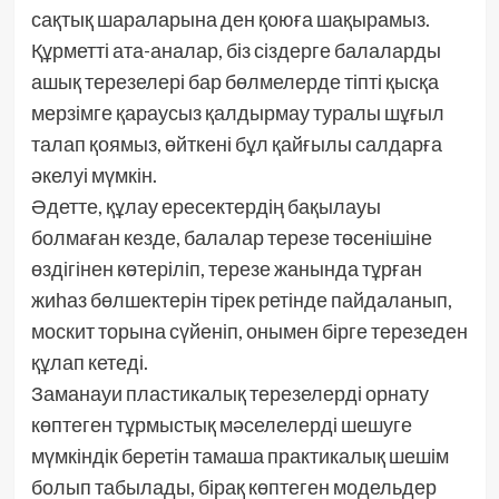
сақтық шараларына ден қоюға шақырамыз.
Құрметті ата-аналар, біз сіздерге балаларды
ашық терезелері бар бөлмелерде тіпті қысқа
мерзімге қараусыз қалдырмау туралы шұғыл
талап қоямыз, өйткені бұл қайғылы салдарға
әкелуі мүмкін.
Әдетте, құлау ересектердің бақылауы
болмаған кезде, балалар терезе төсенішіне
өздігінен көтеріліп, терезе жанында тұрған
жиһаз бөлшектерін тірек ретінде пайдаланып,
москит торына сүйеніп, онымен бірге терезеден
құлап кетеді.
Заманауи пластикалық терезелерді орнату
көптеген тұрмыстық мәселелерді шешуге
мүмкіндік беретін тамаша практикалық шешім
болып табылады, бірақ көптеген модельдер