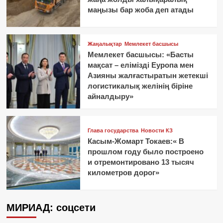
маңызы бар жоба деп атады
Жаңалықтар
Мемлекет басшысы
Мемлекет басшысы: «Басты
мақсат – елімізді Еуропа мен
Азияны жалғастыратын жетекші
логистикалық желінің біріне
айналдыру»
Глава государства
Новости КЗ
Касым-Жомарт Токаев:« В
прошлом году было построено
и отремонтировано 13 тысяч
километров дорог»
МИРИАД: соцсети