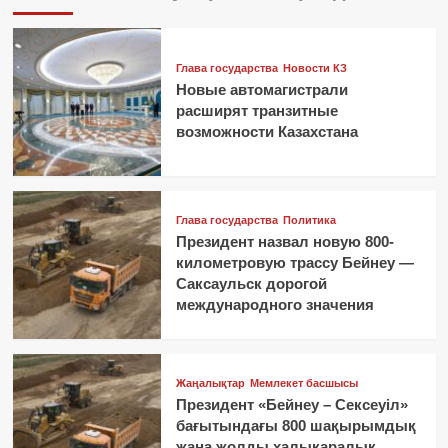
Глава государства
Новости КЗ
Новые автомагистрали
расширят транзитные
возможности Казахстана
Глава государства
Политика
Президент назвал новую 800-
километровую трассу Бейнеу —
Саксаульск дорогой
международного значения
Жаңалықтар
Мемлекет басшысы
Президент «Бейнеу – Сексеуіл»
бағытындағы 800 шақырымдық
жаңа жолды халықаралық