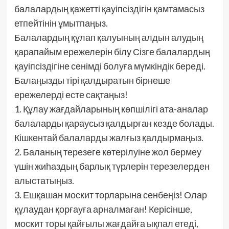
балалардың қажетті қауіпсіздігін қамтамасыз
етпейтінін ұмытпаңыз.
Балалардың құлап қалуының алдын алудың
қарапайым ережелерін білу Сізге балалардың
қауіпсіздігіне сенімді болуға мүмкіндік береді.
Балаңызды тірі қалдыратын бірнеше
ережелерді есте сақтаңыз!
1. Құлау жағдайларының көпшілігі ата-аналар
балаларды қараусыз қалдырған кезде болады.
Кішкентай балаларды жалғыз қалдырмаңыз.
2. Баланың терезеге көтерілуіне жол бермеу
үшін жиһаздың барлық түрлерін терезелерден
алыстатыңыз.
3. Ешқашан москит торларына сенбеңіз! Олар
құлаудан қорғауға арналмаған! Керісінше,
москит торы қайғылы жағдайға ықпал етеді,