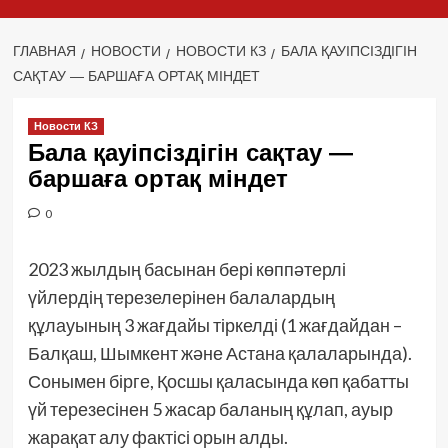
ГЛАВНАЯ
НОВОСТИ
НОВОСТИ КЗ
БАЛА ҚАУІПСІЗДІГІН
САҚТАУ — БАРШАҒА ОРТАҚ МІНДЕТ
Новости КЗ
Бала қауіпсіздігін сақтау —
баршаға ортақ міндет
0
2023 жылдың басынан бері көппәтерлі
үйлердің терезелерінен балалардың
құлауының 3 жағдайы тіркелді (1 жағдайдан –
Балқаш, Шымкент және Астана қалаларында).
Сонымен бірге, Қосшы қаласында көп қабатты
үй терезесінен 5 жасар баланың құлап, ауыр
жарақат алу фактісі орын алды.