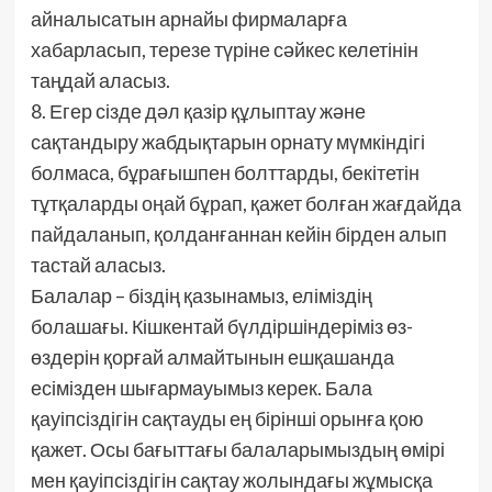
айналысатын арнайы фирмаларға
хабарласып, терезе түріне сәйкес келетінін
таңдай аласыз.
8. Егер сізде дәл қазір құлыптау және
сақтандыру жабдықтарын орнату мүмкіндігі
болмаса, бұрағышпен болттарды, бекітетін
тұтқаларды оңай бұрап, қажет болған жағдайда
пайдаланып, қолданғаннан кейін бірден алып
тастай аласыз.
Балалар – біздің қазынамыз, еліміздің
болашағы. Кішкентай бүлдіршіндеріміз өз-
өздерін қорғай алмайтынын ешқашанда
есімізден шығармауымыз керек. Бала
қауіпсіздігін сақтауды ең бірінші орынға қою
қажет. Осы бағыттағы балаларымыздың өмірі
мен қауіпсіздігін сақтау жолындағы жұмысқа