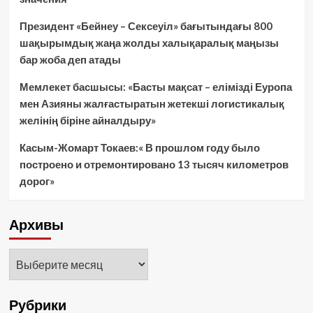
Президент «Бейнеу – Сексеуіл» бағытындағы 800
шақырымдық жаңа жолды халықаралық маңызы
бар жоба деп атады
Мемлекет басшысы: «Басты мақсат – елімізді Еуропа
мен Азияны жалғастыратын жетекші логистикалық
желінің біріне айналдыру»
Касым-Жомарт Токаев:« В прошлом году было
построено и отремонтировано 13 тысяч километров
дорог»
Архивы
Архивы
Рубрики