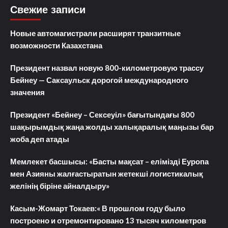
Свежие записи
Новые автомагистрали расширят транзитные
возможности Казахстана
Президент назвал новую 800-километровую трассу
Бейнеу — Саксаульск дорогой международного
значения
Президент «Бейнеу – Сексеуіл» бағытындағы 800
шақырымдық жаңа жолды халықаралық маңызы бар
жоба деп атады
Мемлекет басшысы: «Басты мақсат – елімізді Еуропа
мен Азияны жалғастыратын жетекші логистикалық
желінің біріне айналдыру»
Касым-Жомарт Токаев:« В прошлом году было
построено и отремонтировано 13 тысяч километров