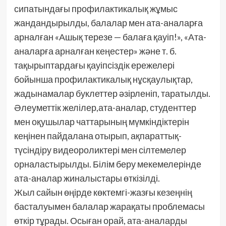
сипатындағы профилактикалық жұмыс
жандандырылды, балалар мен ата-аналарға
арналған «Ашық терезе — балаға қауіп!», «Ата-
аналарға арналған кеңестер» және т. б.
тақырыптардағы қауіпсіздік ережелері
бойынша профилактикалық нұсқаулықтар,
жадынамалар буклеттер әзірленіп, таратылды.
Әлеуметтік желілер,ата-аналар, студенттер
мен оқушылар чаттарының мүмкіндіктерін
кеңінен пайдалана отырып, ақпараттық-
түсіндіру видеороликтері мен сілтемелер
орналастырылды. Білім беру мекемелерінде
ата-аналар жиналыстары өткізілді.
Жыл сайын өңірде көктемгі-жазғы кезеңнің
басталуымен балалар жарақаты проблемасы
өткір тұрады. Осыған орай, ата-аналарды