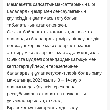
Мемлекеттік саясаттың мақсаттарының бірі
балалардың өмірі мен денсаулығының
қауіпсіздігін қамтамасыз ету болып
табылатынын атап өткен жөн.
Осыған байланысты қоғамның, әсіресе ата-
аналардың балалардың өмірі үшін қауіпсіздік
пен жауапкершілік мәселелеріне назарын
арттыру мәселелеріне назар аудару маңызды.
Облыста мүдделі органдардың қатысуымен
көппәтерлі үйлердің терезелерінен
балалардың құлап кету фактілерін болдырмау
мақсатында 2023 жылғы 3 — 14 сәуір
аралығында «Қауіпсіз терезелер»
республикалық ақпараттық науқаныны
ұйымдастырылып, өткізілді.
Бірлескен күш-жігермен алдын алу