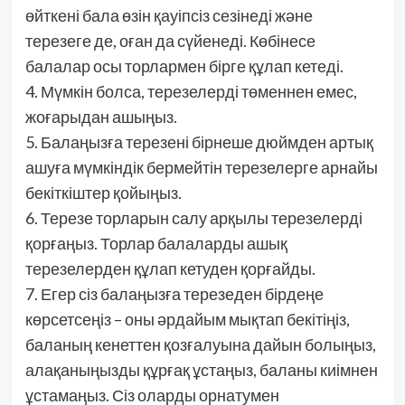
өйткені бала өзін қауіпсіз сезінеді және
терезеге де, оған да сүйенеді. Көбінесе
балалар осы торлармен бірге құлап кетеді.
4. Мүмкін болса, терезелерді төменнен емес,
жоғарыдан ашыңыз.
5. Балаңызға терезені бірнеше дюймден артық
ашуға мүмкіндік бермейтін терезелерге арнайы
бекіткіштер қойыңыз.
6. Терезе торларын салу арқылы терезелерді
қорғаңыз. Торлар балаларды ашық
терезелерден құлап кетуден қорғайды.
7. Егер сіз балаңызға терезеден бірдеңе
көрсетсеңіз – оны әрдайым мықтап бекітіңіз,
баланың кенеттен қозғалуына дайын болыңыз,
алақаныңызды құрғақ ұстаңыз, баланы киімнен
ұстамаңыз. Сіз оларды орнатумен