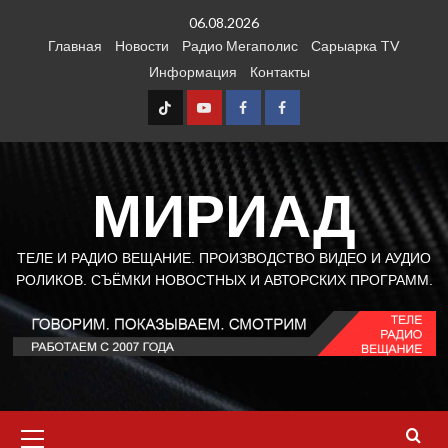
Перейти
06.08.2026
к
Главная
Новости
Радио Мегаполис
Сарыарка TV
содержимому
Информация
Контакты
TT
Youtube
FB1
FB2
МИРИАД
ТЕЛЕ И РАДИО ВЕЩАНИЕ. ПРОИЗВОДСТВО ВИДЕО И АУДИО
РОЛИКОВ. СЪЁМКИ НОВОСТНЫХ И АВТОРСКИХ ПРОГРАММ.
Основное
меню