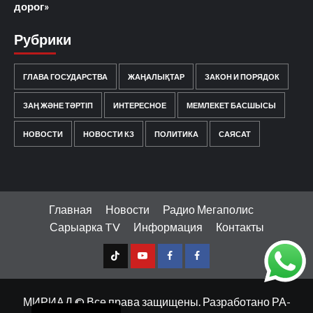
дорог»
Рубрики
ГЛАВА ГОСУДАРСТВА
ЖАҢАЛЫҚТАР
ЗАКОН И ПОРЯДОК
ЗАҢ ЖӘНЕ ТӘРТІП
ИНТЕРЕСНОЕ
МЕМЛЕКЕТ БАСШЫСЫ
НОВОСТИ
НОВОСТИ КЗ
ПОЛИТИКА
САЯСАТ
Главная
Новости
Радио Мегаполис
Сарыарка TV
Информация
Контакты
TT
Youtube
FB1
FB2
Қазақ тілі
МИРИАД © Все права защищены. Разработано РА-