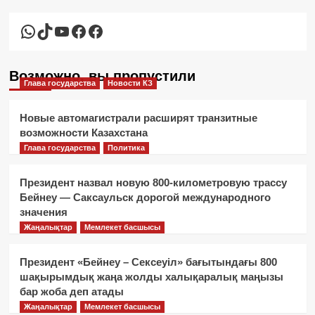
WhatsApp
TikTok
YouTube
Facebook
Facebook
Возможно, вы пропустили
Глава государства
Новости КЗ
Новые автомагистрали расширят транзитные
возможности Казахстана
Глава государства
Политика
Президент назвал новую 800-километровую трассу
Бейнеу — Саксаульск дорогой международного
значения
Жаңалықтар
Мемлекет басшысы
Президент «Бейнеу – Сексеуіл» бағытындағы 800
шақырымдық жаңа жолды халықаралық маңызы
бар жоба деп атады
Жаңалықтар
Мемлекет басшысы