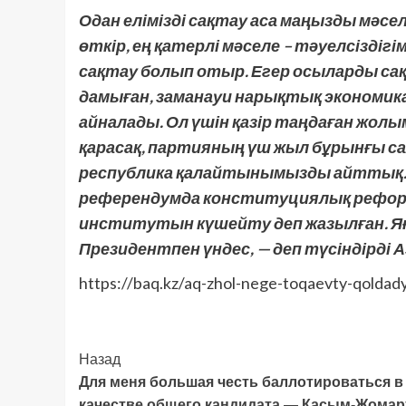
Одан елімізді сақтау аса маңызды мәс
өткір, ең қатерлі мәселе – тәуелсіздіг
сақтау болып отыр. Егер осыларды сақ
дамыған, заманауи нарықтық экономик
айналады. Ол үшін қазір таңдаған жол
қарасақ, партияның үш жыл бұрынғы са
республика қалайтынымызды айттық.
референдумда конституциялық рефор
институтын күшейту деп жазылған. Яғ
Президентпен үндес, — деп түсіндірді 
https://baq.kz/aq-zhol-nege-toqaevty-qolda
Post
Назад
Для меня большая честь баллотироваться в
Navigation
качестве общего кандидата — Касым-Жомар