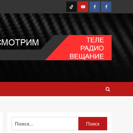
TT
Youtube
FB1
FB2
Найти: