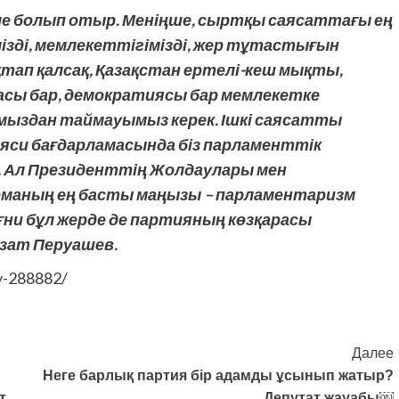
еле болып отыр. Меніңше, сыртқы саясаттағы ең
імізді, мемлекеттігімізді, жер тұтастығын
тап қалсақ, Қазақстан ертелі-кеш мықты,
асы бар, демократиясы бар мемлекетке
ымыздан таймауымыз керек. Ішкі саясатты
яси бағдарламасында біз парламенттік
 Ал Президенттің Жолдаулары мен
маның ең басты маңызы – парламентаризм
ни бұл жерде де партияның көзқарасы
Азат Перуашев.
dy-288882/
Далее
Неге барлық партия бір адамды ұсынып жатыр?
т
Депутат жауабы￼