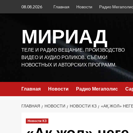
Перейти
08.08.2026
Главная
Новости
Радио Мегаполи
к
содержимому
МИРИАД
ТЕЛЕ И РАДИО ВЕЩАНИЕ. ПРОИЗВОДСТВО
ВИДЕО И АУДИО РОЛИКОВ. СЪЁМКИ
НОВОСТНЫХ И АВТОРСКИХ ПРОГРАММ.
Главная
Новости
Радио Мегаполис
Са
ГЛАВНАЯ
НОВОСТИ
НОВОСТИ КЗ
«АҚ ЖОЛ» НЕГ
Новости КЗ