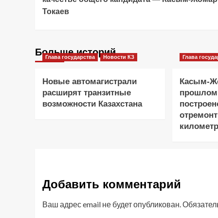
Токаев
Больше историй
Глава государства
Новости КЗ
Глава госуда
Новые автомагистрали
Касым-Жо
расширят транзитные
прошлом
возможности Казахстана
построен
отремонт
километр
Добавить комментарий
Ваш адрес email не будет опубликован.
Обязател