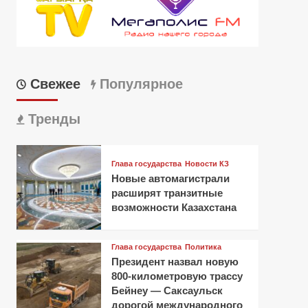
Свежее
Популярное
Тренды
Глава государства
Новости КЗ
Новые автомагистрали
расширят транзитные
возможности Казахстана
Глава государства
Политика
Президент назвал новую
800-километровую трассу
Бейнеу — Саксаульск
дорогой международного