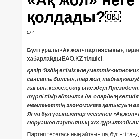
«Ақ жол» неге
қолдады?￼
0
Бұл туралы «Ақ жол» партиясының төрағ
хабарлайды BAQ.KZ тілшісі.
Қазір біздің еліміз әлеуметтік-эконом
саясаты болсын, тар жол, тайғақ кеш
жағына келсек, соңғы кездері Президе
түрлі пікір айтылса да, олардың көпшіл
мемлекеттің экономикаға қатысуын азай
Яғни бұл ұсыныстар негізінен «Ақ жол
Перуашев партияның ХІХ құрылтайынан
Партия төрағасының айтуынша, бүгінгі таңд