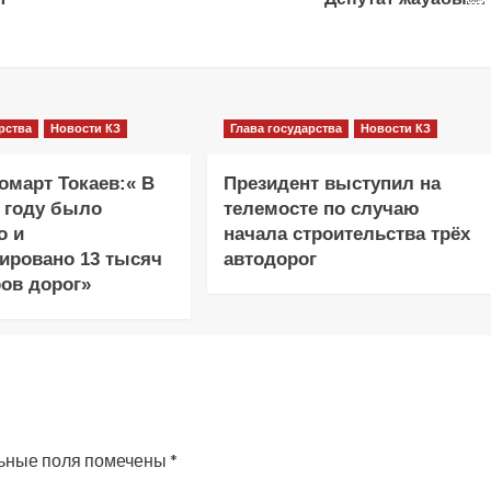
рства
Новости КЗ
Глава государства
Новости КЗ
март Токаев:« В
Президент выступил на
 году было
телемосте по случаю
о и
начала строительства трёх
ировано 13 тысяч
автодорог
ов дорог»
ьные поля помечены
*