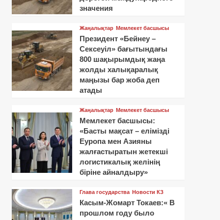
значения
Жаңалықтар
Мемлекет басшысы
Президент «Бейнеу –
Сексеуіл» бағытындағы
800 шақырымдық жаңа
жолды халықаралық
маңызы бар жоба деп
атады
Жаңалықтар
Мемлекет басшысы
Мемлекет басшысы:
«Басты мақсат – елімізді
Еуропа мен Азияны
жалғастыратын жетекші
логистикалық желінің
біріне айналдыру»
Глава государства
Новости КЗ
Касым-Жомарт Токаев:« В
прошлом году было