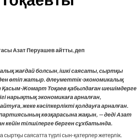
 Тоқаевты
асы Азат Перуашев айтты, деп
икалық жағдай болсын, ішкі саясаты, сыртқы
уден өтіп жатыр. Әлеуметтік-экономикалық
нт Қасым-Жомарт Тоқаев қабылдаған шешімдерге
ігі нарықтық экономикаға арналған,
туға, жеке кәсіпкерлікті қолдауға арналған.
» партиясының көзқарасына жақын, — деді Азат
 кейін тілшілерге берген сұхбатында.
а сыртқы саясатта түрлі сын-қатерлер жетерлік.