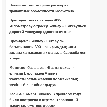
Новые автомагистрали расширят
транзитные возможности Казахстана
Президент назвал новую 800-
километровую трассу Бейнеу — Саксаульск
дорогой международного значения
Президент «Бейнеу – Сексеуіл»
бағытындағы 800 шақырымдық жаңа
жолды халықаралық маңызы бар жоба деп
атады
Мемлекет басшысы: «Басты мақсат –
елімізді Еуропа мен Азияны
жалғастыратын жетекші логистикалық
желінің біріне айналдыру»
Касым-Жомарт Токаев:« В прошлом году
было построено и отремонтировано 13
тысяч километров дорог»