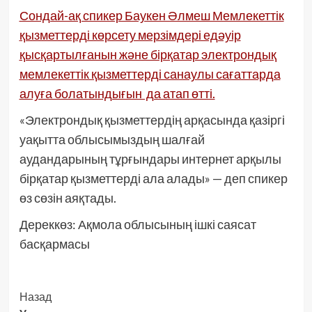
Сондай-ақ спикер Баукен Әлмеш Мемлекеттік
қызметтерді көрсету мерзімдері едәуір
қысқартылғанын және бірқатар электрондық
мемлекеттік қызметтерді санаулы сағаттарда
алуға болатындығын да атап өтті.
«Электрондық қызметтердің арқасында қазіргі
уақытта облысымыздың шалғай
аудандарының тұрғындары интернет арқылы
бірқатар қызметтерді ала алады» — деп спикер
өз сөзін аяқтады.
Дереккөз: Ақмола облысының ішкі саясат
басқармасы
Post
Назад