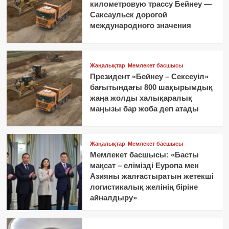
километровую трассу Бейнеу —
Саксаульск дорогой
международного значения
Жаңалықтар
Мемлекет басшысы
Президент «Бейнеу – Сексеуіл»
бағытындағы 800 шақырымдық
жаңа жолды халықаралық
маңызы бар жоба деп атады
Жаңалықтар
Мемлекет басшысы
Мемлекет басшысы: «Басты
мақсат – елімізді Еуропа мен
Азияны жалғастыратын жетекші
логистикалық желінің біріне
айналдыру»