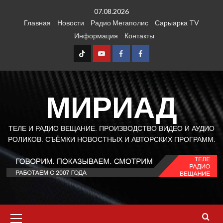
Перейти
07.08.2026
к
Главная
Новости
Радио Мегаполис
Сарыарка TV
содержимому
Информация
Контакты
TT
Youtube
FB1
FB2
МИРИАД
ТЕЛЕ И РАДИО ВЕЩАНИЕ. ПРОИЗВОДСТВО ВИДЕО И АУДИО
РОЛИКОВ. СЪЁМКИ НОВОСТНЫХ И АВТОРСКИХ ПРОГРАММ.
Основное
меню