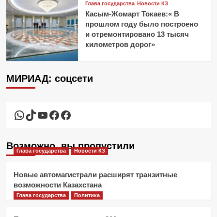
Глава государства
Новости КЗ
Касым-Жомарт Токаев:« В
прошлом году было построено
и отремонтировано 13 тысяч
километров дорог»
МИРИАД: соцсети
WhatsApp
TikTok
YouTube
Facebook
Facebook
Возможно, вы пропустили
Глава государства
Новости КЗ
Новые автомагистрали расширят транзитные
возможности Казахстана
Глава государства
Политика