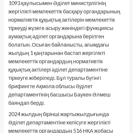
1093 қаулысымен Әділет министрлігінің
жергілікті мемлекеттік басқару органдарының
нормативтік құқықтық актілерін мемлекеттік
тіркеуді жүзеге асыру жөніндегі функциясы
аумақтық әділет органдарына берілген
болатын. Осыған байланысты, ағымдағы
жылдың 1 қаңтарынан бастап жергілікті
мемлекеттік органдардың нормативтік
құқықтық актілері әділет департаментіне
тіркеуге жіберіледі. Бұл туралы бүгінгі
брифингте Ақмола облысы Әділет
департаментінің басшысы Баукен Әлмеш
баяндап берді.
2024 жылдың бірінші жартыжылдығында
Әділет департаментіне келісуге жергілікті
мемлекеттік органдардың 516 НҚА жобасы