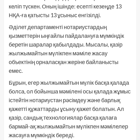
келіп түскен. Оның ішінде: есепті кезеңде 13
НҚА-ға қатысты 13 ұсыныс енгізілді.
Әділет департаменті нотариустардың
қызметтерін ыңғайлы пайдалануға мүмкіндік
беретін шаралар қабылдады. Мысалы, қазір
жылжымайтын мүлікпен мәміле жасау
объектінің орналасқан жеріне байланысты
емес.
Бұрын, егер жылжымайтын мүлік басқа қалада
болса, ол бойынша мәмілені осы қалада жұмыс
істейтін нотариустан рәсімдеу және барлық
қажетті құжаттарды ұсыну қажет болатын. Ал
қазір, сандық технологиялар басқа қалаға
бармай-ақ жылжымайтын мүлікпен мәмілелер
жасауға мүмкіндік береді.