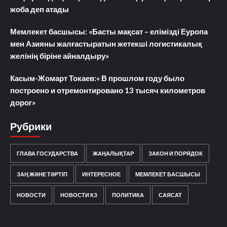
жоба деп атады
Мемлекет басшысы: «Басты мақсат – елімізді Еуропа
мен Азияны жалғастыратын жетекші логистикалық
желінің біріне айналдыру»
Касым-Жомарт Токаев:« В прошлом году было
построено и отремонтировано 13 тысяч километров
дорог»
Рубрики
ГЛАВА ГОСУДАРСТВА
ЖАҢАЛЫҚТАР
ЗАКОН И ПОРЯДОК
ЗАҢ ЖӘНЕ ТӘРТІП
ИНТЕРЕСНОЕ
МЕМЛЕКЕТ БАСШЫСЫ
НОВОСТИ
НОВОСТИ КЗ
ПОЛИТИКА
САЯСАТ