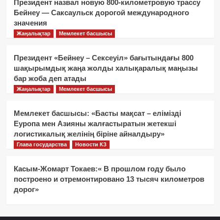
Президент назвал новую 800-километровую трассу
Бейнеу — Саксаульск дорогой международного
значения
Жаңалықтар
Мемлекет басшысы
Президент «Бейнеу – Сексеуіл» бағытындағы 800
шақырымдық жаңа жолды халықаралық маңызы
бар жоба деп атады
Жаңалықтар
Мемлекет басшысы
Мемлекет басшысы: «Басты мақсат – елімізді
Еуропа мен Азияны жалғастыратын жетекші
логистикалық желінің біріне айналдыру»
Глава государства
Новости КЗ
Касым-Жомарт Токаев:« В прошлом году было
построено и отремонтировано 13 тысяч километров
дорог»