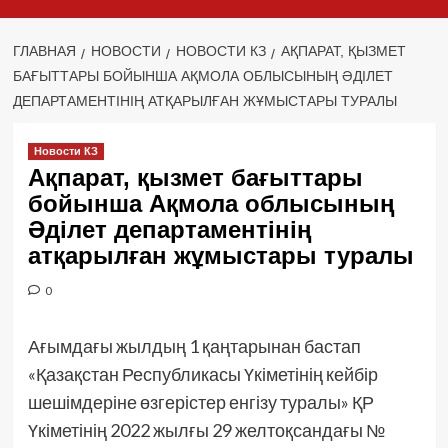
ГЛАВНАЯ
НОВОСТИ
НОВОСТИ КЗ
АҚПАРАТ, ҚЫЗМЕТ
БАҒЫТТАРЫ БОЙЫНША АҚМОЛА ОБЛЫСЫНЫҢ ӘДІЛЕТ
ДЕПАРТАМЕНТІНІҢ АТҚАРЫЛҒАН ЖҰМЫСТАРЫ ТУРАЛЫ
Новости КЗ
Ақпарат, қызмет бағыттары
бойынша Ақмола облысының
Әділет департаментінің
атқарылған жұмыстары туралы
0
Ағымдағы жылдың 1 қаңтарынан бастап
«Қазақстан Республикасы Үкіметінің кейбір
шешімдеріне өзгерістер енгізу туралы» ҚР
Үкіметінің 2022 жылғы 29 желтоқсандағы №