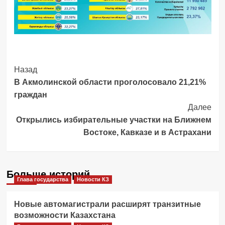
Post
Назад
В Акмолинской области проголосовало 21,21%
Navigation
граждан
Далее
Открылись избирательные участки на Ближнем
Востоке, Кавказе и в Астрахани
Больше историй
Глава государства
Новости КЗ
Новые автомагистрали расширят транзитные
возможности Казахстана