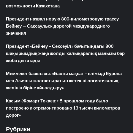
возможности Казахстана
Президент назвал новую 800-километровую трассу
Бейнеу — Саксаульск дорогой международного
значения
Президент «Бейнеу – Сексеуіл» бағытындағы 800
шақырымдық жаңа жолды халықаралық маңызы бар
жоба деп атады
Мемлекет басшысы: «Басты мақсат – елімізді Еуропа
мен Азияны жалғастыратын жетекші логистикалық
желінің біріне айналдыру»
Касым-Жомарт Токаев:« В прошлом году было
построено и отремонтировано 13 тысяч километров
дорог»
Рубрики