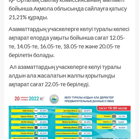
бойынша Ақмола облысында сайлауға қатысу
21,21% құрады.
Азаматтардың учаскелерге келуі туралы келесі
ақпарат елорда уақыты бойынша сағат 12.05-
те, 14.05-те, 16.05-те, 18.05-те және 20.05-те
берілетін болады.
Ал азаматтардың учаскелерге келуі туралы
алдын ала жасалатын жалпы қорытынды
ақпарат сағат 22.05-те беріледі.