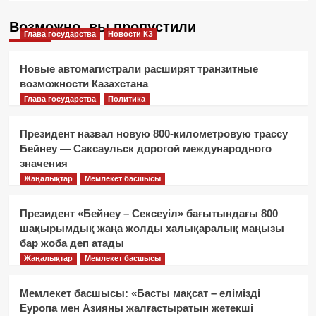
Возможно, вы пропустили
Глава государства
Новости КЗ
Новые автомагистрали расширят транзитные
возможности Казахстана
Глава государства
Политика
Президент назвал новую 800-километровую трассу
Бейнеу — Саксаульск дорогой международного
значения
Жаңалықтар
Мемлекет басшысы
Президент «Бейнеу – Сексеуіл» бағытындағы 800
шақырымдық жаңа жолды халықаралық маңызы
бар жоба деп атады
Жаңалықтар
Мемлекет басшысы
Мемлекет басшысы: «Басты мақсат – елімізді
Еуропа мен Азияны жалғастыратын жетекші