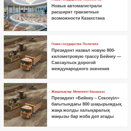
Новые автомагистрали
расширят транзитные
возможности Казахстана
Глава государства
Политика
Президент назвал новую 800-
километровую трассу Бейнеу —
Саксаульск дорогой
международного значения
Жаңалықтар
Мемлекет басшысы
Президент «Бейнеу – Сексеуіл»
бағытындағы 800 шақырымдық
жаңа жолды халықаралық
маңызы бар жоба деп атады