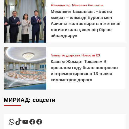
Жаңалықтар
Мемлекет басшысы
Мемлекет басшысы: «Басты
мақсат – елімізді Еуропа мен
Азияны жалғастыратын жетекші
логистикалық желінің біріне
айналдыру»
Глава государства
Новости КЗ
Касым-Жомарт Токаев:« В
прошлом году было построено
и отремонтировано 13 тысяч
километров дорог»
МИРИАД: соцсети
WhatsApp
TikTok
YouTube
Facebook
Facebook