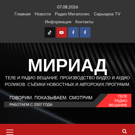
Перейти
07.08.2026
к
Главная
Новости
Радио Мегаполис
Сарыарка TV
содержимому
Информация
Контакты
TT
Youtube
FB1
FB2
МИРИАД
ТЕЛЕ И РАДИО ВЕЩАНИЕ. ПРОИЗВОДСТВО ВИДЕО И АУДИО
РОЛИКОВ. СЪЁМКИ НОВОСТНЫХ И АВТОРСКИХ ПРОГРАММ.
Основное
меню