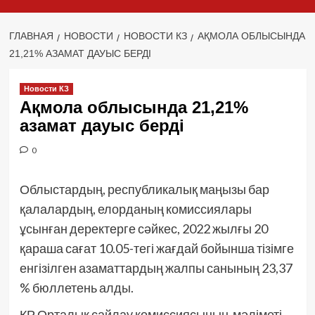
ГЛАВНАЯ
НОВОСТИ
НОВОСТИ КЗ
АҚМОЛА ОБЛЫСЫНДА
21,21% АЗАМАТ ДАУЫС БЕРДІ
Новости КЗ
Ақмола облысында 21,21%
азамат дауыс берді
0
Облыстардың, республикалық маңызы бар
қалалардың, елорданың комиссиялары
ұсынған деректерге сәйкес, 2022 жылғы 20
қараша сағат 10.05-тегі жағдай бойынша тізімге
енгізілген азаматтардың жалпы санының 23,37
% бюллетень алды.
ҚР Орталық сайлау комиссиясының мәліметі