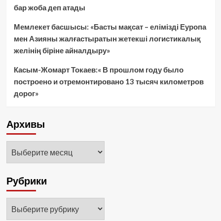
бар жоба деп атады
Мемлекет басшысы: «Басты мақсат – елімізді Еуропа
мен Азияны жалғастыратын жетекші логистикалық
желінің біріне айналдыру»
Касым-Жомарт Токаев:« В прошлом году было
построено и отремонтировано 13 тысяч километров
дорог»
Архивы
Архивы
Рубрики
Рубрики