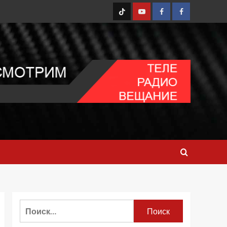
TT
Youtube
FB1
FB2
Найти: