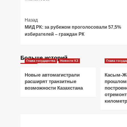
Post
Назад
МИД РК: за рубежом проголосовали 57,5%
Navigation
избирателей – граждан РК
Больше историй
Глава государства
Новости КЗ
Глава госуда
Новые автомагистрали
Касым-Жо
расширят транзитные
прошлом
возможности Казахстана
построен
отремонт
километр