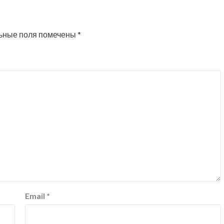
ьные поля помечены
*
Email
*