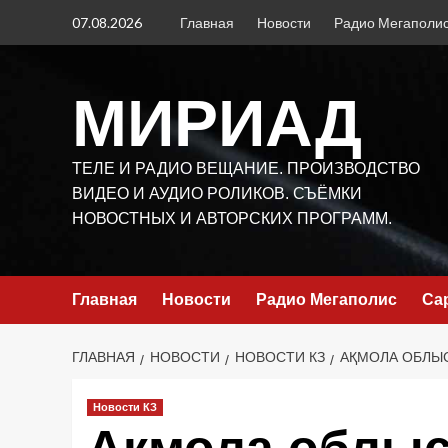
Перейти
07.08.2026
Главная
Новости
Радио Мегаполи
к
содержимому
МИРИАД
ТЕЛЕ И РАДИО ВЕЩАНИЕ. ПРОИЗВОДСТВО
ВИДЕО И АУДИО РОЛИКОВ. СЪЁМКИ
НОВОСТНЫХ И АВТОРСКИХ ПРОГРАММ.
Главная
Новости
Радио Мегаполис
Са
ГЛАВНАЯ
НОВОСТИ
НОВОСТИ КЗ
АҚМОЛА ОБЛЫС
Новости КЗ