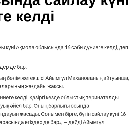
ында сайлау күні
ге келді
 күні Ақмола облысында 16 сәби дүниеге келді, деп
здер де бар.
ң бөлім жетекшісі Айымгүл Маханованың айтуынша,
наларының жағдайы жақсы.
иеге келді. Қазіргі кезде облыстық перинаталды
 жуық әйел бар. Оның барлығы осында
дауын жасады. Сонымен бірге, бүгін сайлау күні 16
л, арасында егіздер де бар», — дейді Айымгүл