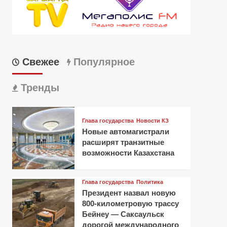
Свежее
Популярное
Тренды
Глава государства
Новости КЗ
Новые автомагистрали
расширят транзитные
возможности Казахстана
Глава государства
Политика
Президент назвал новую
800-километровую трассу
Бейнеу — Саксаульск
дорогой международного