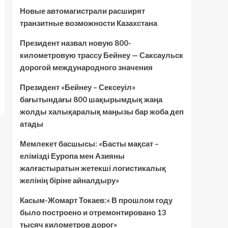
Новые автомагистрали расширят
транзитные возможности Казахстана
Президент назвал новую 800-
километровую трассу Бейнеу — Саксаульск
дорогой международного значения
Президент «Бейнеу – Сексеуіл»
бағытындағы 800 шақырымдық жаңа
жолды халықаралық маңызы бар жоба деп
атады
Мемлекет басшысы: «Басты мақсат –
елімізді Еуропа мен Азияны
жалғастыратын жетекші логистикалық
желінің біріне айналдыру»
Касым-Жомарт Токаев:« В прошлом году
было построено и отремонтировано 13
тысяч километров дорог»