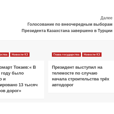
Далее
Голосование по внеочередным выборам
Президента Казахстана завершено в Турции
рства
Новости КЗ
Глава государства
Новости КЗ
март Токаев:« В
Президент выступил на
 году было
телемосте по случаю
о и
начала строительства трёх
ировано 13 тысяч
автодорог
ов дорог»