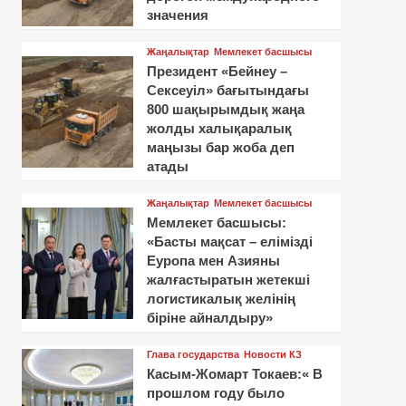
значения
Жаңалықтар
Мемлекет басшысы
Президент «Бейнеу –
Сексеуіл» бағытындағы
800 шақырымдық жаңа
жолды халықаралық
маңызы бар жоба деп
атады
Жаңалықтар
Мемлекет басшысы
Мемлекет басшысы:
«Басты мақсат – елімізді
Еуропа мен Азияны
жалғастыратын жетекші
логистикалық желінің
біріне айналдыру»
Глава государства
Новости КЗ
Касым-Жомарт Токаев:« В
прошлом году было