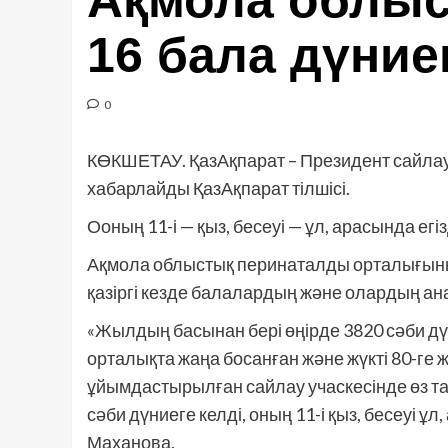
Ақмола облыс
16 бала дүние
0
КӨКШЕТАУ. ҚазАқпарат – Президент сайлауы
хабарлайды ҚазАқпарат тілшісі.
Ооның 11-і — қыз, бесеуі — ұл, арасында егі
Ақмола облыстық перинаталды орталығыны
қазіргі кезде балалардың және олардың а
«Жылдың басынан бері өңірде 3820 сәби дүн
орталықта жаңа босанған және жүкті 80-ге
ұйымдастырылған сайлау учаскесінде өз таң
сәби дүниеге келді, оның 11-і қыз, бесеуі ұ
Маханова.