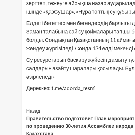
зерттеп, тежеуге айрықша назар аударыла
ішінде «ҚазСуШар», «Нұра топтық су құбыры
Елдегі бөгеттер мен бөгендердің барлығы 
Заман талабына сай су қоймалары тапшы б
болды. Сондықтан Қазақстанның 11 аймағын
жөндеу жүргізіледі. Сонда 134 елді мекенді 
Су ресурстарын басқару жүйесін дамыту 
салдарын азайту шаралары қосылады. Бұл
әзірленеді»
Дереккөз: t.me/aqorda_resmi
Post
Назад
Правительство подготовит План мероприят
Navigation
по проведению 30-летия Ассамблеи народа
Казахстана