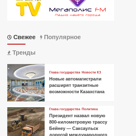
Свежее
Популярное
Тренды
Глава государства
Новости КЗ
Новые автомагистрали
расширят транзитные
возможности Казахстана
Глава государства
Политика
Президент назвал новую
800-километровую трассу
Бейнеу — Саксаульск
дорогой международного