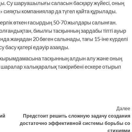
ды. Су шаруашылығы саласын басқару жүйесі, оның
» сияқты компаниялар да түгел қайта құрылады.
дерлік өткен ғасырдың 50-70 жылдары салынған.
олғандықтан, биылғы тасқынның зардабы тіпті ауыр
да жаңадан 20 бөген салынады, тағы 15-іне күрделі
су басу қатері едәуір азаяды.
тұжырымдамасына тасқынның алдын алу және оның
 шаралар халықаралық тәжірибені ескере отырып
Далее
ий
Предстоит решить сложную задачу создания
достаточно эффективной системы борьбы со
стихиями