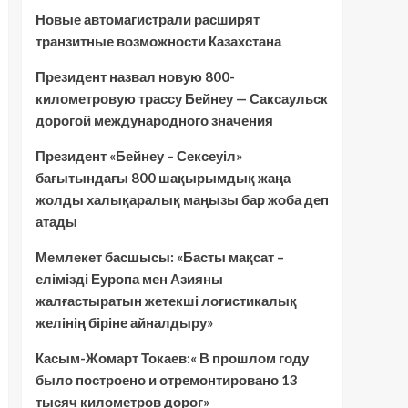
Новые автомагистрали расширят
транзитные возможности Казахстана
Президент назвал новую 800-
километровую трассу Бейнеу — Саксаульск
дорогой международного значения
Президент «Бейнеу – Сексеуіл»
бағытындағы 800 шақырымдық жаңа
жолды халықаралық маңызы бар жоба деп
атады
Мемлекет басшысы: «Басты мақсат –
елімізді Еуропа мен Азияны
жалғастыратын жетекші логистикалық
желінің біріне айналдыру»
Касым-Жомарт Токаев:« В прошлом году
было построено и отремонтировано 13
тысяч километров дорог»