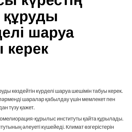
сы күрестің
н құруды
делі шаруа
 керек
ұруды көздейтін күрделі шаруа шешімін табуы керек.
 пәрменді шаралар қабылдау үшін мемлекет пен
ан түзу қажет.
ромелиорация-құрылыс институты қайта құрылады.
тының әлеуеті күшейеді. Климат өзгерістерін