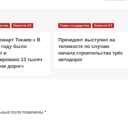
рства
Новости КЗ
Глава государства
Новости КЗ
март Токаев:« В
Президент выступил на
 году было
телемосте по случаю
о и
начала строительства трёх
ировано 13 тысяч
автодорог
ов дорог»
ьные поля помечены
*