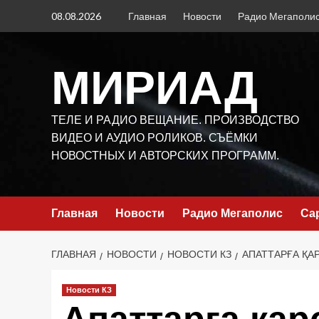
Перейти
08.08.2026
Главная
Новости
Радио Мегаполи
к
содержимому
МИРИАД
ТЕЛЕ И РАДИО ВЕЩАНИЕ. ПРОИЗВОДСТВО
ВИДЕО И АУДИО РОЛИКОВ. СЪЁМКИ
НОВОСТНЫХ И АВТОРСКИХ ПРОГРАММ.
Главная
Новости
Радио Мегаполис
Са
ГЛАВНАЯ
НОВОСТИ
НОВОСТИ КЗ
АПАТТАРҒА ҚАР
Новости КЗ