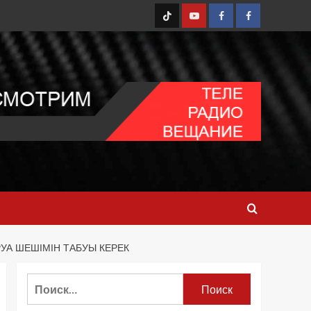
TT
Youtube
FB1
FB2
РУА ШЕШІМІН ТАБУЫ КЕРЕК
Найти: