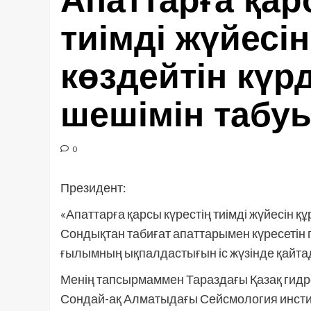
Апаттарға қар
тиімді жүйесі
көздейтін күр
шешімін табуы
0
Президент:
«Апаттарға қарсы күрестің тиімді жүйесін қ
Сондықтан табиғат апаттарымен күресетін
ғылымның ықпалдастығын іс жүзінде қайтад
Менің тапсырмаммен Тараздағы Қазақ гид
Сондай-ақ Алматыдағы Сейсмология институ