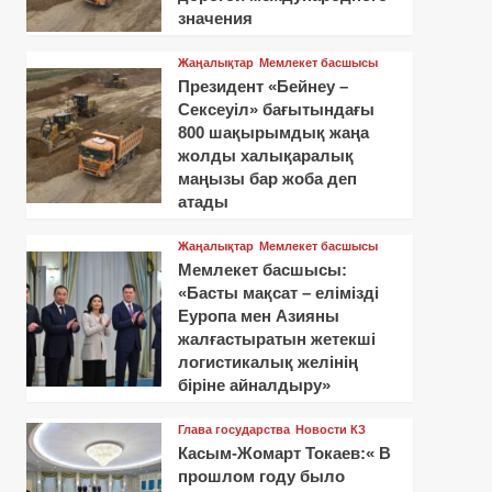
значения
Жаңалықтар
Мемлекет басшысы
Президент «Бейнеу –
Сексеуіл» бағытындағы
800 шақырымдық жаңа
жолды халықаралық
маңызы бар жоба деп
атады
Жаңалықтар
Мемлекет басшысы
Мемлекет басшысы:
«Басты мақсат – елімізді
Еуропа мен Азияны
жалғастыратын жетекші
логистикалық желінің
біріне айналдыру»
Глава государства
Новости КЗ
Касым-Жомарт Токаев:« В
прошлом году было