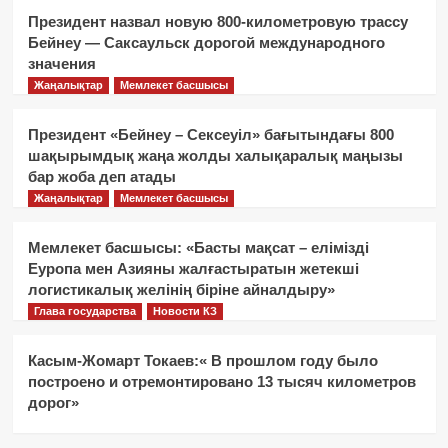
Президент назвал новую 800-километровую трассу
Бейнеу — Саксаульск дорогой международного
значения
Жаңалықтар
Мемлекет басшысы
Президент «Бейнеу – Сексеуіл» бағытындағы 800
шақырымдық жаңа жолды халықаралық маңызы
бар жоба деп атады
Жаңалықтар
Мемлекет басшысы
Мемлекет басшысы: «Басты мақсат – елімізді
Еуропа мен Азияны жалғастыратын жетекші
логистикалық желінің біріне айналдыру»
Глава государства
Новости КЗ
Касым-Жомарт Токаев:« В прошлом году было
построено и отремонтировано 13 тысяч километров
дорог»