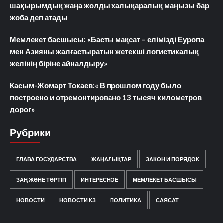
шақырымдық жаңа жолды халықаралық маңызы бар
жоба деп атады
Мемлекет басшысы: «Басты мақсат – елімізді Еуропа
мен Азияны жалғастыратын жетекші логистикалық
желінің біріне айналдыру»
Касым-Жомарт Токаев:« В прошлом году было
построено и отремонтировано 13 тысяч километров
дорог»
Рубрики
ГЛАВА ГОСУДАРСТВА
ЖАҢАЛЫҚТАР
ЗАКОН И ПОРЯДОК
ЗАҢ ЖӘНЕ ТӘРТІП
ИНТЕРЕСНОЕ
МЕМЛЕКЕТ БАСШЫСЫ
НОВОСТИ
НОВОСТИ КЗ
ПОЛИТИКА
САЯСАТ