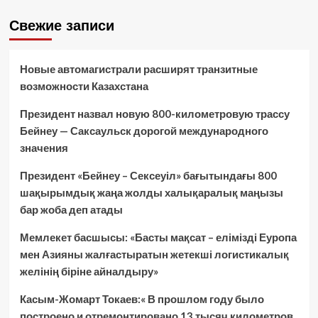
Свежие записи
Новые автомагистрали расширят транзитные
возможности Казахстана
Президент назвал новую 800-километровую трассу
Бейнеу — Саксаульск дорогой международного
значения
Президент «Бейнеу – Сексеуіл» бағытындағы 800
шақырымдық жаңа жолды халықаралық маңызы
бар жоба деп атады
Мемлекет басшысы: «Басты мақсат – елімізді Еуропа
мен Азияны жалғастыратын жетекші логистикалық
желінің біріне айналдыру»
Касым-Жомарт Токаев:« В прошлом году было
построено и отремонтировано 13 тысяч километров