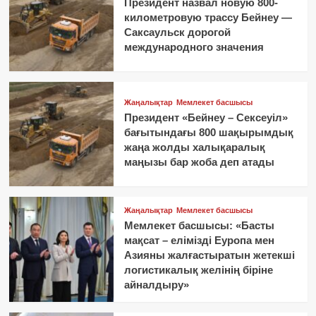
Президент назвал новую 800-
километровую трассу Бейнеу —
Саксаульск дорогой
международного значения
Жаңалықтар
Мемлекет басшысы
Президент «Бейнеу – Сексеуіл»
бағытындағы 800 шақырымдық
жаңа жолды халықаралық
маңызы бар жоба деп атады
Жаңалықтар
Мемлекет басшысы
Мемлекет басшысы: «Басты
мақсат – елімізді Еуропа мен
Азияны жалғастыратын жетекші
логистикалық желінің біріне
айналдыру»