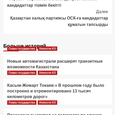
Navigation
кандидаттар тізімін бекітті
Далее
Қазақстан халық партиясы ОСК-ға кандидаттар
құжатын тапсырды
Больше историй
Глава государства
Новости КЗ
Новые автомагистрали расширят транзитные
возможности Казахстана
Глава государства
Новости КЗ
Касым-Жомарт Токаев:« В прошлом году было
построено и отремонтировано 13 тысяч
километров дорог»
Глава государства
Новости КЗ