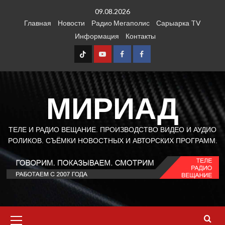
Перейти
09.08.2026
к
Главная
Новости
Радио Мегаполис
Сарыарка TV
содержимому
Информация
Контакты
TT
Youtube
FB1
FB2
МИРИАД
ТЕЛЕ И РАДИО ВЕЩАНИЕ. ПРОИЗВОДСТВО ВИДЕО И АУДИО
РОЛИКОВ. СЪЁМКИ НОВОСТНЫХ И АВТОРСКИХ ПРОГРАММ.
Основное
меню