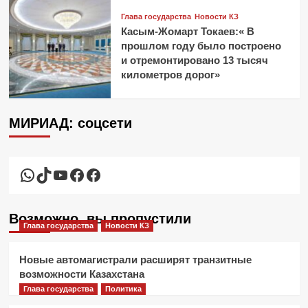
Глава государства
Новости КЗ
Касым-Жомарт Токаев:« В
прошлом году было построено
и отремонтировано 13 тысяч
километров дорог»
МИРИАД: соцсети
WhatsApp
TikTok
YouTube
Facebook
Facebook
Возможно, вы пропустили
Глава государства
Новости КЗ
Новые автомагистрали расширят транзитные
возможности Казахстана
Глава государства
Политика