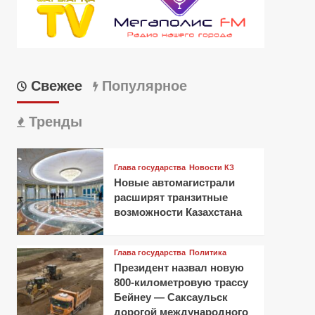
Свежее
Популярное
Тренды
Глава государства
Новости КЗ
Новые автомагистрали
расширят транзитные
возможности Казахстана
Глава государства
Политика
Президент назвал новую
800-километровую трассу
Бейнеу — Саксаульск
дорогой международного