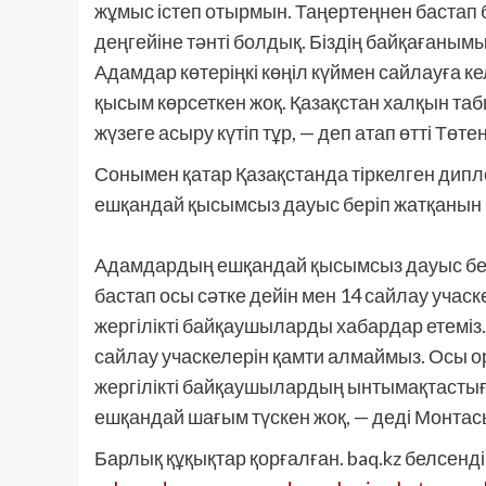
жұмыс істеп отырмын. Таңертеңнен бастап 
деңгейіне тәнті болдық. Біздің байқағаным
Адамдар көтеріңкі көңіл күймен сайлауға к
қысым көрсеткен жоқ. Қазақстан халқын т
жүзеге асыру күтіп тұр, — деп атап өтті Төте
Сонымен қатар Қазақстанда тіркелген дип
ешқандай қысымсыз дауыс беріп жатқанын 
Адамдардың ешқандай қысымсыз дауыс бер
бастап осы сәтке дейін мен 14 сайлау учас
жергілікті байқаушыларды хабардар етеміз. 
сайлау учаскелерін қамти алмаймыз. Осы
жергілікті байқаушылардың ынтымақтастығы
ешқандай шағым түскен жоқ, — деді Монтас
Барлық құқықтар қорғалған. baq.kz белсенд