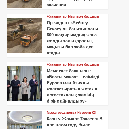
значения
Жаңалықтар
Мемлекет басшысы
Президент «Бейнеу –
Сексеуіл» бағытындағы
800 шақырымдық жаңа
жолды халықаралық
маңызы бар жоба деп
атады
Жаңалықтар
Мемлекет басшысы
Мемлекет басшысы:
«Басты мақсат – елімізді
Еуропа мен Азияны
жалғастыратын жетекші
логистикалық желінің
біріне айналдыру»
Глава государства
Новости КЗ
Касым-Жомарт Токаев:« В
прошлом году было