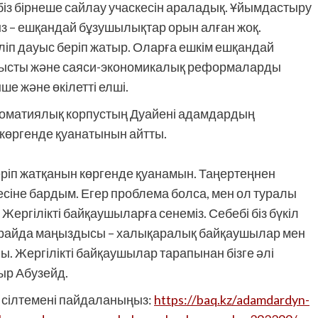
біз бірнеше сайлау учаскесін араладық. Ұйымдастыру
ыз – ешқандай бұзушылықтар орын алған жоқ.
еліп дауыс беріп жатыр. Оларға ешкім ешқандай
абысты және саяси-экономикалық реформаларды
нше және өкілетті елші.
ломатиялық корпустың Дуайені адамдардың
көргенде қуанатынын айтты.
іп жатқанын көргенде қуанамын. Таңертеңнен
кесіне бардым. Егер проблема болса, мен ол туралы
Жергілікті байқаушыларға сенеміз. Себебі біз бүкіл
 орайда маңыздысы – халықаралық байқаушылар мен
. Жергілікті байқаушылар тарапынан бізге әлі
ыр Абузейд.
і сілтемені пайдаланыңыз:
https://baq.kz/adamdardyn-