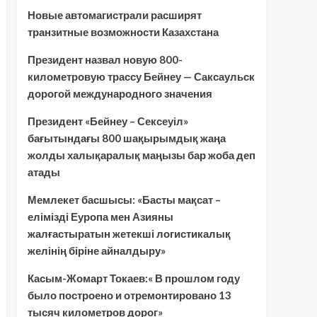
Новые автомагистрали расширят
транзитные возможности Казахстана
Президент назвал новую 800-
километровую трассу Бейнеу — Саксаульск
дорогой международного значения
Президент «Бейнеу – Сексеуіл»
бағытындағы 800 шақырымдық жаңа
жолды халықаралық маңызы бар жоба деп
атады
Мемлекет басшысы: «Басты мақсат –
елімізді Еуропа мен Азияны
жалғастыратын жетекші логистикалық
желінің біріне айналдыру»
Касым-Жомарт Токаев:« В прошлом году
было построено и отремонтировано 13
тысяч километров дорог»