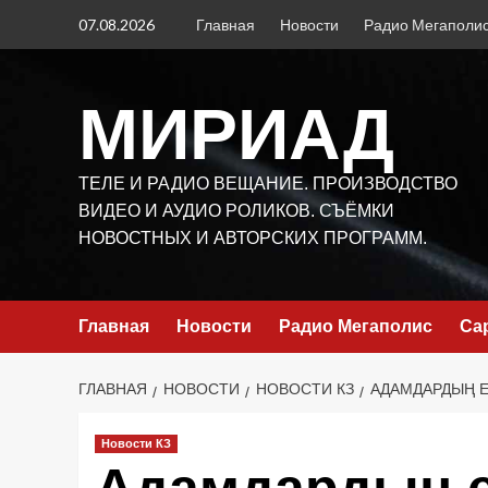
Перейти
07.08.2026
Главная
Новости
Радио Мегаполи
к
содержимому
МИРИАД
ТЕЛЕ И РАДИО ВЕЩАНИЕ. ПРОИЗВОДСТВО
ВИДЕО И АУДИО РОЛИКОВ. СЪЁМКИ
НОВОСТНЫХ И АВТОРСКИХ ПРОГРАММ.
Главная
Новости
Радио Мегаполис
Са
ГЛАВНАЯ
НОВОСТИ
НОВОСТИ КЗ
АДАМДАРДЫҢ Е
Новости КЗ