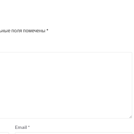
ьные поля помечены
*
Email
*