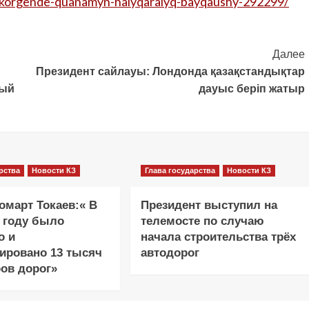
-korgende-quanamyn-halyqaralyq-bayqaushy-292299/
Далее
Президент сайлауы: Лондонда қазақстандықтар
ный
дауыс беріп жатыр
рства
Новости КЗ
Глава государства
Новости КЗ
март Токаев:« В
Президент выступил на
 году было
телемосте по случаю
о и
начала строительства трёх
ировано 13 тысяч
автодорог
ов дорог»