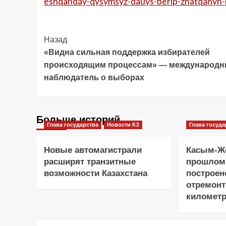
eshqanday-qysymsyz-dauys-berip-zhatqanyn
Post
Назад
«Видна сильная поддержка избирателей
Navigation
происходящим процессам» — международ
наблюдатель о выборах
Больше историй
Глава государства
Новости КЗ
Глава госуда
Новые автомагистрали
Касым-Жо
расширят транзитные
прошлом
возможности Казахстана
построен
отремонт
километр