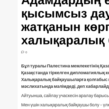
Адамдардың 
қысымсыз дау
жатқанын көр
халықаралық
0
Бұл туралы Палестина мемлекетінің Қаза
Қазақстанда тіркелген дипломатиялық 
Халықаралық байқаушыларға қолғабыс к
мәслихатында мәлімдеді, деп хабарлайды
Айтуынша, сайлау учаскесін аралау барыс
Мен үшін халықаралық байқаушы болу – үлк