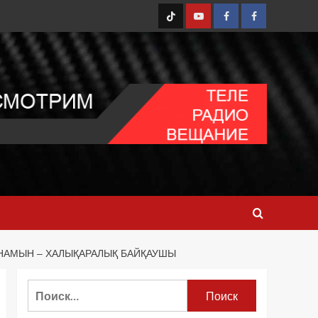
TT
Youtube
FB1
FB2
НАМЫН – ХАЛЫҚАРАЛЫҚ БАЙҚАУШЫ
Найти: