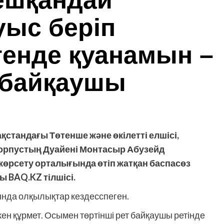
ешқандай
ыс беріп
генде қуанамын –
 байқаушы
қстандағы Төтенше және өкілетті елшісі,
корпустың Дуайені Монтасыр Абузейд
өрсету орталығында өтіп жатқан баспасөз
 BAQ.KZ тілшісі.
ында олқылықтар кездесспеген.
ен құрмет. Осымен төртінші рет байқаушы ретінде