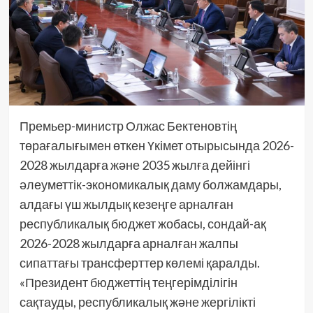
Премьер-министр Олжас Бектеновтің
төрағалығымен өткен Үкімет отырысында 2026-
2028 жылдарға және 2035 жылға дейінгі
әлеуметтік-экономикалық даму болжамдары,
алдағы үш жылдық кезеңге арналған
республикалық бюджет жобасы, сондай-ақ
2026-2028 жылдарға арналған жалпы
сипаттағы трансферттер көлемі қаралды.
«Президент бюджеттің теңгерімділігін
сақтауды, республикалық және жергілікті