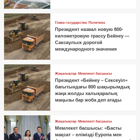
Глава государства
Политика
Президент назвал новую 800-
километровую трассу Бейнеу —
Саксаульск дорогой
международного значения
Жаңалықтар
Мемлекет басшысы
Президент «Бейнеу – Сексеуіл»
бағытындағы 800 шақырымдық
жаңа жолды халықаралық
маңызы бар жоба деп атады
Жаңалықтар
Мемлекет басшысы
Мемлекет басшысы: «Басты
мақсат – елімізді Еуропа мен