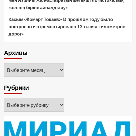
мен Азияны жалғастыратын жетекші логистикалық
желінің біріне айналдыру»
Касым-Жомарт Токаев:« В прошлом году было
построено и отремонтировано 13 тысяч километров
дорог»
Архивы
Архивы
Рубрики
Рубрики