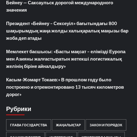
Бейнеу — Саксаульск дорогой международного
значения
Президент «Бейнеу – Сексеуіл» бағытындағы 800
шақырымдық жаңа жолды халықаралық маңызы бар
жоба деп атады
Мемлекет басшысы: «Басты мақсат – елімізді Еуропа
мен Азияны жалғастыратын жетекші логистикалық
желінің біріне айналдыру»
Касым-Жомарт Токаев:« В прошлом году было
построено и отремонтировано 13 тысяч километров
дорог»
Рубрики
ГЛАВА ГОСУДАРСТВА
ЖАҢАЛЫҚТАР
ЗАКОН И ПОРЯДОК