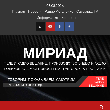
Перейти
08.08.2026
к
Главная
Новости
Радио Мегаполис
Сарыарка TV
содержимому
Информация
Контакты
TT
Youtube
FB1
FB2
МИРИАД
ТЕЛЕ И РАДИО ВЕЩАНИЕ. ПРОИЗВОДСТВО ВИДЕО И АУДИО
РОЛИКОВ. СЪЁМКИ НОВОСТНЫХ И АВТОРСКИХ ПРОГРАММ.
Основное
меню