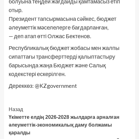
болуына теңдей жағдайды қамтамасыз етіп
отыр.
Президент тапсырмасына сәйкес, бюджет
әлеуметтік мәселелерге бағдарланған,
— деп атап өтті Олжас Бектенов.
Республикалық бюджет жобасы мен жалпы
сипаттағы трансферттерді қалыптастыру
барысында жаңа Бюджет және Салық
кодекстері ескерілген.
Дереккөз: @KZgovernment
Post
Назад
Үкіметте елдің 2026-2028 жылдарға арналған
Navigation
әлеуметтік-экономикалық даму болжамы
қаралды