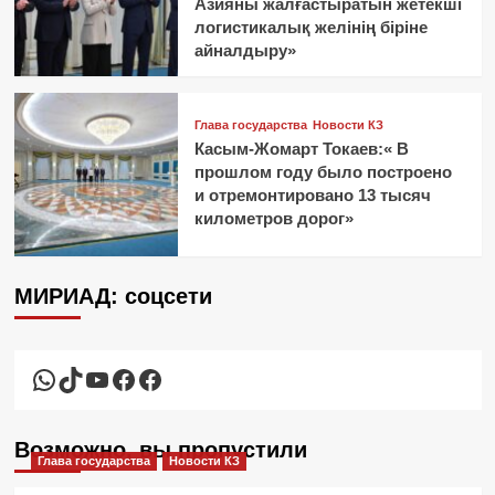
Азияны жалғастыратын жетекші
логистикалық желінің біріне
айналдыру»
Глава государства
Новости КЗ
Касым-Жомарт Токаев:« В
прошлом году было построено
и отремонтировано 13 тысяч
километров дорог»
МИРИАД: соцсети
WhatsApp
TikTok
YouTube
Facebook
Facebook
Возможно, вы пропустили
Глава государства
Новости КЗ