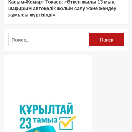
Қасым-Жомарт Тоқаев: «Өткен жылы 13 мың
шақырым автокөлік жолын салу және жөндеу
жұмысы жүргізілді»
Найти: