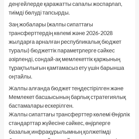
деңгейлерде қаражатты сапалы жоспарлап,
тиімді бөлуді тапсырды.
Заң жобалары (жалпы сипаттағы
трансферттердің көлемі және 2026-2028
жылдарға арналған республикалық бюджет
туралы) бюджеттік параметрлерге сәйкес
әзірленді, сондай-ақ мемлекеттік қаржының
тұрақтылығын қамтамасыз ету үшін барынша
оңтайлы.
Жалпы алғанда бюджет теңдестірілген және
Мемлекет басшысының барлық стратегиялық
бастамалары ескерілген.
Жалпы сипаттағы трансферттер көлемі Өңірлік
стандарттар жүйесіне сәйкес, өңірлерге
базалық инфрақұрылымның қолжетімді