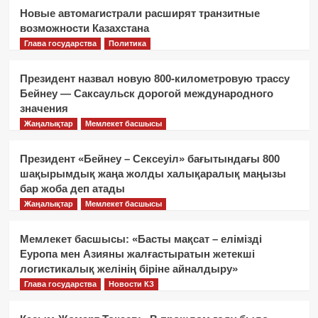
Новые автомагистрали расширят транзитные
возможности Казахстана
Глава государства
Политика
Президент назвал новую 800-километровую трассу
Бейнеу — Саксаульск дорогой международного
значения
Жаңалықтар
Мемлекет басшысы
Президент «Бейнеу – Сексеуіл» бағытындағы 800
шақырымдық жаңа жолды халықаралық маңызы
бар жоба деп атады
Жаңалықтар
Мемлекет басшысы
Мемлекет басшысы: «Басты мақсат – елімізді
Еуропа мен Азияны жалғастыратын жетекші
логистикалық желінің біріне айналдыру»
Глава государства
Новости КЗ