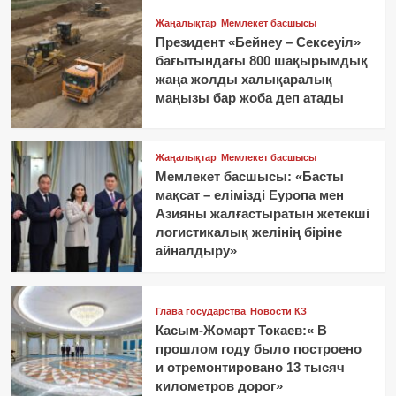
Жаңалықтар
Мемлекет басшысы
Президент «Бейнеу – Сексеуіл»
бағытындағы 800 шақырымдық
жаңа жолды халықаралық
маңызы бар жоба деп атады
Жаңалықтар
Мемлекет басшысы
Мемлекет басшысы: «Басты
мақсат – елімізді Еуропа мен
Азияны жалғастыратын жетекші
логистикалық желінің біріне
айналдыру»
Глава государства
Новости КЗ
Касым-Жомарт Токаев:« В
прошлом году было построено
и отремонтировано 13 тысяч
километров дорог»