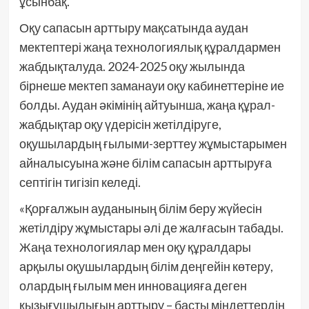
ұсынбақ.
Оқу сапасын арттыру мақсатында аудан
мектептері жаңа технологиялық құралдармен
жабдықталуда. 2024-2025 оқу жылында
бірнеше мектеп заманауи оқу кабинеттеріне ие
болды. Аудан әкімінің айтуынша, жаңа құрал-
жабдықтар оқу үдерісін жетілдіруге,
оқушылардың ғылыми-зерттеу жұмыстарымен
айналысуына және білім сапасын арттыруға
септігін тигізіп келеді.
«Қорғалжын ауданының білім беру жүйесін
жетілдіру жұмыстары әлі де жалғасын табады.
Жаңа технологиялар мен оқу құралдары
арқылы оқушылардың білім деңгейін көтеру,
олардың ғылым мен инновацияға деген
қызығушылығын арттыру – басты міндеттердің