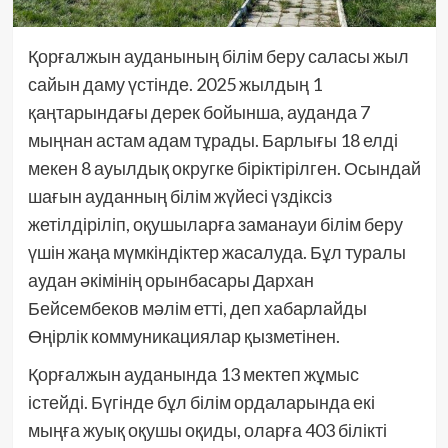
Қорғалжын ауданының білім беру саласы жыл
сайын даму үстінде. 2025 жылдың 1
қаңтарындағы дерек бойынша, ауданда 7
мыңнан астам адам тұрады. Барлығы 18 елді
мекен 8 ауылдық округке біріктірілген. Осындай
шағын ауданның білім жүйесі үздіксіз
жетілдіріліп, оқушыларға заманауи білім беру
үшін жаңа мүмкіндіктер жасалуда. Бұл туралы
аудан әкімінің орынбасары Дархан
Бейсембеков мәлім етті, деп хабарлайды
Өңірлік коммуникациялар қызметінен.
Қорғалжын ауданында 13 мектеп жұмыс
істейді. Бүгінде бұл білім ордаларында екі
мыңға жуық оқушы оқиды, оларға 403 білікті