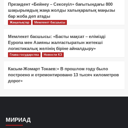
Президент «Бейнеу – Сексеуіл» бағытындағы 800
шақырымдық жаңа жолды халықаралық маңызы
бар жоба деп атады
Жаңалықтар
Мемлекет басшысы
Мемлекет басшысы: «Басты мақсат – елімізді
Еуропа мен Азияны жалғастыратын жетекші
логистикалық желінің біріне айналдыру»
Глава государства
Новости КЗ
Касым-Жомарт Токаев:« В прошлом году было
построено и отремонтировано 13 тысяч километров
дорог»
МИРИАД