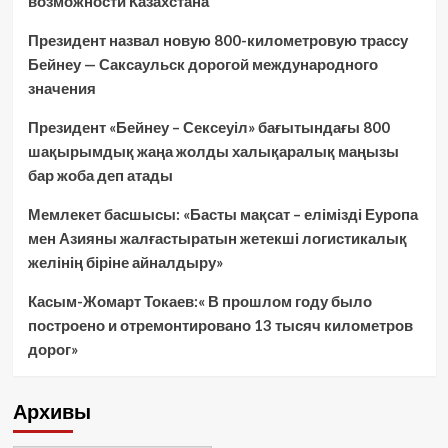
возможности Казахстана
Президент назвал новую 800-километровую трассу
Бейнеу — Саксаульск дорогой международного
значения
Президент «Бейнеу – Сексеуіл» бағытындағы 800
шақырымдық жаңа жолды халықаралық маңызы
бар жоба деп атады
Мемлекет басшысы: «Басты мақсат – елімізді Еуропа
мен Азияны жалғастыратын жетекші логистикалық
желінің біріне айналдыру»
Касым-Жомарт Токаев:« В прошлом году было
построено и отремонтировано 13 тысяч километров
дорог»
Архивы