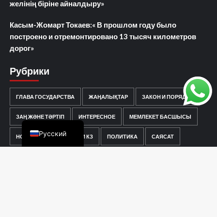
желінің біріне айналдыру»
Касым-Жомарт Токаев:« В прошлом году было
построено и отремонтировано 13 тысяч километров
дорог»
Рубрики
ГЛАВА ГОСУДАРСТВА
ЖАҢАЛЫҚТАР
ЗАКОН И ПОРЯДОК
Қазақ тілі
ЗАҢ ЖӘНЕ ТӘРТІП
ИНТЕРЕСНОЕ
МЕМЛЕКЕТ БАСШЫСЫ
Русский
НОВОСТИ
НОВОСТИ КЗ
ПОЛИТИКА
САЯСАТ
Главная
Новости
Радио Мегаполис
Сарыарка TV
Информация
Контакты