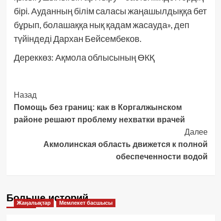
бірі. Ауданның білім саласы жаңашылдыққа бет
бұрып, болашаққа нық қадам жасауда», деп
түйіндеді Дархан Бейсембеков.
Дереккөз: Ақмола облысының ӨКҚ
Post
Назад
Помощь без границ: как в Коргалжынском
Navigation
районе решают проблему нехватки врачей
Далее
Акмолинская область движется к полной
обеспеченности водой
Больше историй
Жаңалықтар
Мемлекет басшысы