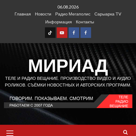
Перейти
06.08.2026
к
Главная
Новости
Радио Мегаполис
Сарыарка TV
содержимому
Информация
Контакты
TT
Youtube
FB1
FB2
МИРИАД
ТЕЛЕ И РАДИО ВЕЩАНИЕ. ПРОИЗВОДСТВО ВИДЕО И АУДИО
РОЛИКОВ. СЪЁМКИ НОВОСТНЫХ И АВТОРСКИХ ПРОГРАММ.
Основное
меню