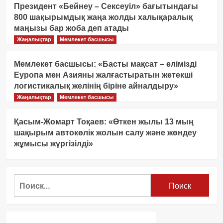
Президент «Бейнеу – Сексеуіл» бағытындағы
800 шақырымдық жаңа жолды халықаралық
маңызы бар жоба деп атады
Жаңалықтар
Мемлекет басшысы
Мемлекет басшысы: «Басты мақсат – елімізді
Еуропа мен Азияны жалғастыратын жетекші
логистикалық желінің біріне айналдыру»
Жаңалықтар
Мемлекет басшысы
Қасым-Жомарт Тоқаев: «Өткен жылы 13 мың
шақырым автокөлік жолын салу және жөндеу
жұмысы жүргізілді»
Найти: