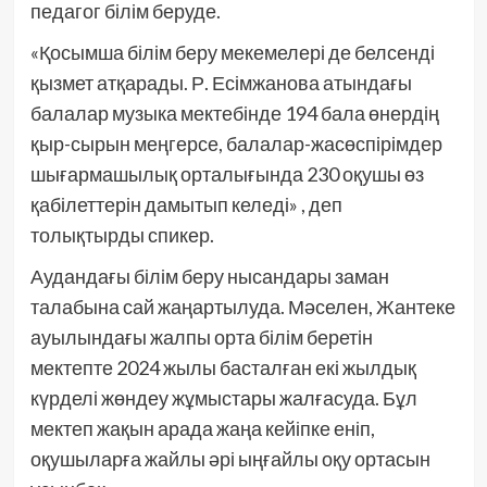
педагог білім беруде.
«Қосымша білім беру мекемелері де белсенді
қызмет атқарады. Р. Есімжанова атындағы
балалар музыка мектебінде 194 бала өнердің
қыр-сырын меңгерсе, балалар-жасөспірімдер
шығармашылық орталығында 230 оқушы өз
қабілеттерін дамытып келеді» , деп
толықтырды спикер.
Аудандағы білім беру нысандары заман
талабына сай жаңартылуда. Мәселен, Жантеке
ауылындағы жалпы орта білім беретін
мектепте 2024 жылы басталған екі жылдық
күрделі жөндеу жұмыстары жалғасуда. Бұл
мектеп жақын арада жаңа кейіпке еніп,
оқушыларға жайлы әрі ыңғайлы оқу ортасын