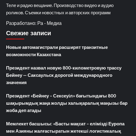
Теле и радио вещание. Производство видео и аудио
роликов. Съемки новостных и авторских программ
Разработано: Ра - Медиа
Свежие записи
Новые автомагистрали расширят транзитные
возможности Казахстана
Президент назвал новую 800-километровую трассу
Бейнеу — Саксаульск дорогой международного
значения
Президент «Бейнеу – Сексеуіл» бағытындағы 800
шақырымдық жаңа жолды халықаралық маңызы бар
жоба деп атады
Мемлекет басшысы: «Басты мақсат – елімізді Еуропа
мен Азияны жалғастыратын жетекші логистикалық