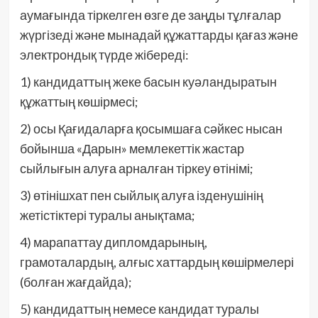
аумағында тіркелген өзге де заңды тұлғалар
жүргізеді және мынадай құжаттарды қағаз және
электрондық түрде жібереді:
1) кандидаттың жеке басын куәландыратын
құжаттың көшірмесі;
2) осы Қағидаларға қосымшаға сәйкес нысан
бойынша «Дарын» мемлекеттік жастар
сыйлығын алуға арналған тіркеу өтінімі;
3) өтінішхат пен сыйлық алуға ізденушінің
жетістіктері туралы анықтама;
4) марапаттау дипломдарының,
грамоталардың, алғыс хаттардың көшірмелері
(болған жағдайда);
5) кандидаттың немесе кандидат туралы