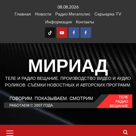
Перейти
08.08.2026
к
Главная
Новости
Радио Мегаполис
Сарыарка TV
содержимому
Информация
Контакты
TT
Youtube
FB1
FB2
МИРИАД
ТЕЛЕ И РАДИО ВЕЩАНИЕ. ПРОИЗВОДСТВО ВИДЕО И АУДИО
РОЛИКОВ. СЪЁМКИ НОВОСТНЫХ И АВТОРСКИХ ПРОГРАММ.
Основное
меню