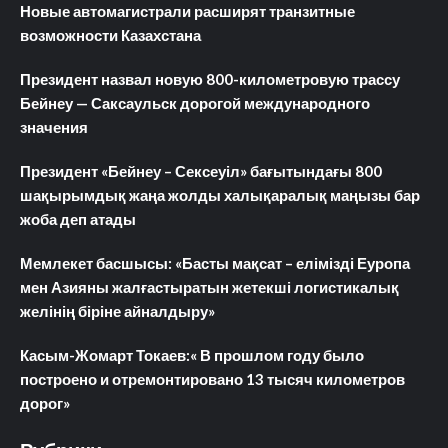
Новые автомагистрали расширят транзитные
возможности Казахстана
Президент назвал новую 800-километровую трассу
Бейнеу — Саксаульск дорогой международного
значения
Президент «Бейнеу – Сексеуіл» бағытындағы 800
шақырымдық жаңа жолды халықаралық маңызы бар
жоба деп атады
Мемлекет басшысы: «Басты мақсат – елімізді Еуропа
мен Азияны жалғастыратын жетекші логистикалық
желінің біріне айналдыру»
Касым-Жомарт Токаев:« В прошлом году было
построено и отремонтировано 13 тысяч километров
дорог»