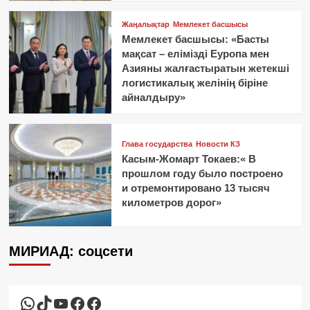
Жаңалықтар
Мемлекет басшысы
Мемлекет басшысы: «Басты
мақсат – елімізді Еуропа мен
Азияны жалғастыратын жетекші
логистикалық желінің біріне
айналдыру»
Глава государства
Новости КЗ
Касым-Жомарт Токаев:« В
прошлом году было построено
и отремонтировано 13 тысяч
километров дорог»
МИРИАД: соцсети
WhatsApp
TikTok
YouTube
Facebook
Facebook