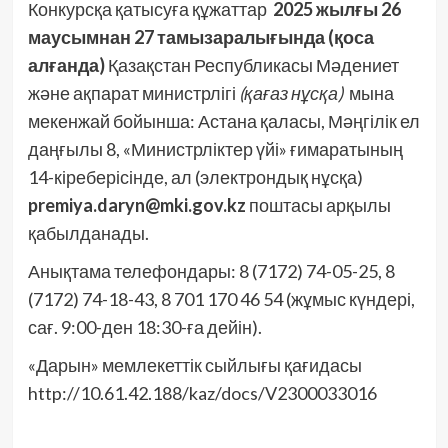
Конкурсқа қатысуға құжаттар
2025 жылғы 26
маусымнан 27 тамыз
аралығында (қоса
алғанда)
Қазақстан Республикасы Мәдениет
және ақпарат министрлігі
(қағаз нұсқа)
мына
мекенжай бойынша: Астана қаласы, Мәңгілік ел
даңғылы 8, «Министрліктер үйі» ғимаратының
14-кіреберісінде, ал (электрондық нұсқа)
premiya.daryn@mki.gov.kz
поштасы арқылы
қабылданады.
Анықтама телефондары: 8 (7172) 74-05-25, 8
(7172) 74-18-43, 8 701 170 46 54 (жұмыс күндері,
сағ. 9:00-ден 18:30-ға дейін).
«Дарын» мемлекеттік сыйлығы қағидасы
http://10.61.42.188/kaz/docs/V2300033016