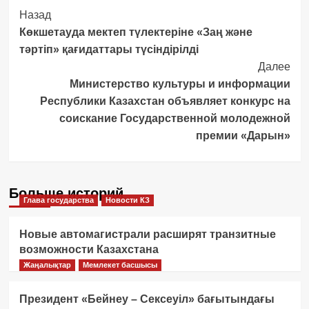
Post
Назад
Көкшетауда мектеп түлектеріне «Заң және
Navigation
тәртіп» қағидаттары түсіндірілді
Далее
Министерство культуры и информации
Республики Казахстан объявляет конкурс на
соискание Государственной молодежной
премии «Дарын»
Больше историй
Глава государства
Новости КЗ
Новые автомагистрали расширят транзитные
возможности Казахстана
Жаңалықтар
Мемлекет басшысы
Президент «Бейнеу – Сексеуіл» бағытындағы