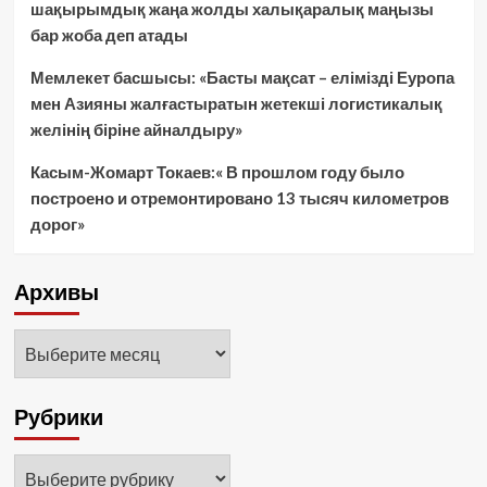
шақырымдық жаңа жолды халықаралық маңызы
бар жоба деп атады
Мемлекет басшысы: «Басты мақсат – елімізді Еуропа
мен Азияны жалғастыратын жетекші логистикалық
желінің біріне айналдыру»
Касым-Жомарт Токаев:« В прошлом году было
построено и отремонтировано 13 тысяч километров
дорог»
Архивы
Архивы
Рубрики
Рубрики