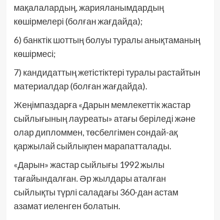
мақалалардың, жарияланымдардың
көшірмелері (болған жағдайда);
6) банктік шоттың болуы туралы анықтаманың
көшірмесі;
7) кандидаттың жетістіктері туралы растайтын
материалдар (болған жағдайда).
Жеңімпаздарға «Дарын мемлекеттік жастар
сыйлығының лауреаты» атағы беріледі және
олар дипломмен, төсбелгімен сондай-ақ
қаржылай сыйлықпен марапатталады.
«Дарын» жастар сыйлығы 1992 жылы
тағайындалған. Әр жылдары аталған
сыйлықты түрлі саладағы 360-дан астам
азамат иеленген болатын.