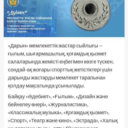
«Дарын» мемлекеттік жастар сыйлығы —
ғылым, шығармашылық, қоғамдық қызмет
салаларында жемiстi еңбегімен көзге түскен,
сондай-ақ жоғары спорттық жетістіктері үшін
дарынды жастарды мемлекет тарапынан
қолдау мақсатында ұсынылады.
Байқау «Әдебиет», «Ғылым», «Дизайн және
бейнелеу өнері», «Журналистика»,
«Классикалық музыка», «Қоғамдық қызмет»,
«Спорт», «Театр және кино», «Эстрада», «Халық