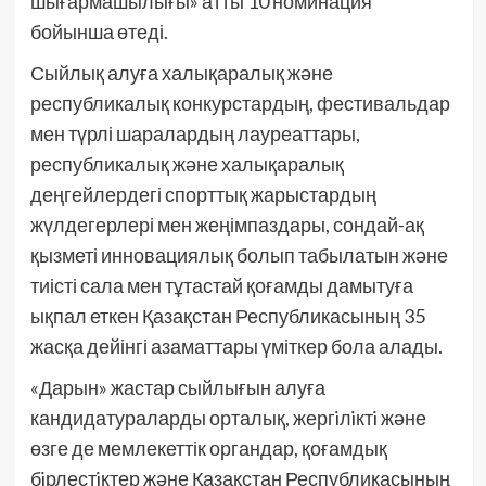
шығармашылығы» атты 10 номинация
бойынша өтеді.
Сыйлық алуға халықаралық және
республикалық конкурстардың, фестивальдар
мен түрлі шаралардың лауреаттары,
республикалық және халықаралық
деңгейлердегі спорттық жарыстардың
жүлдегерлері мен жеңімпаздары, сондай-ақ
қызметі инновациялық болып табылатын және
тиісті сала мен тұтастай қоғамды дамытуға
ықпал еткен Қазақстан Республикасының 35
жасқа дейінгі азаматтары үміткер бола алады.
«Дарын» жастар сыйлығын алуға
кандидатураларды орталық, жергiлiктi және
өзге де мемлекеттік органдар, қоғамдық
бiрлестiктер және Қазақстан Республикасының