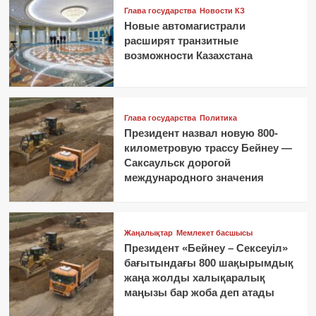
Глава государства
Новости КЗ
Новые автомагистрали
расширят транзитные
возможности Казахстана
Глава государства
Политика
Президент назвал новую 800-
километровую трассу Бейнеу —
Саксаульск дорогой
международного значения
Жаңалықтар
Мемлекет басшысы
Президент «Бейнеу – Сексеуіл»
бағытындағы 800 шақырымдық
жаңа жолды халықаралық
маңызы бар жоба деп атады