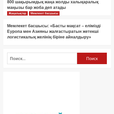
800 шақырымдық жаңа жолды халықаралық
маңызы бар жоба деп атады
Жаңалықтар
Мемлекет басшысы
Мемлекет басшысы: «Басты мақсат – елімізді
Еуропа мен Азияны жалғастыратын жетекші
логистикалық желінің біріне айналдыру»
Найти: