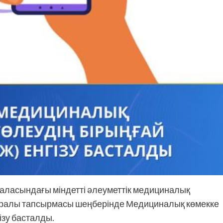
аласындағы міндетті әлеуметтік медициналық
 туралы тапсырмасы шеңберінде Медициналық көмекке
ізу басталды.