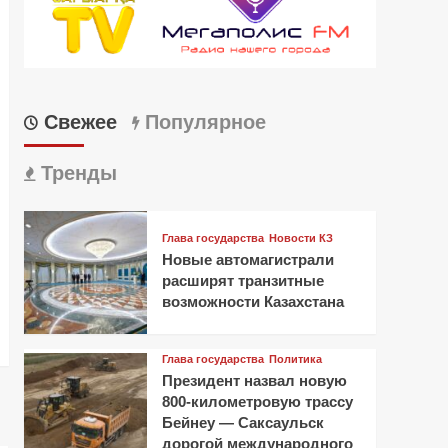
Свежее
Популярное
Тренды
Глава государства
Новости КЗ
Новые автомагистрали
расширят транзитные
возможности Казахстана
Глава государства
Политика
Президент назвал новую
800-километровую трассу
Бейнеу — Саксаульск
дорогой международного