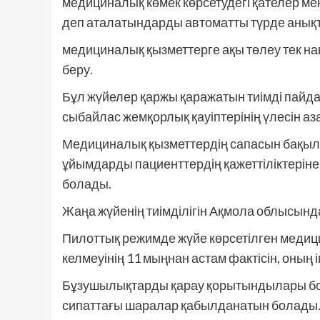
медициналық көмек көрсетудегі қателер ме
деп аталатындарды автоматты түрде анықт
медициналық қызметтерге ақы төлеу тек нақт
беру.
Бұл жүйелер қаржы қаражатын тиімді пайда
сыбайлас жемқорлық қауіптерінің үлесін аз
Медициналық қызметтердің сапасын бақы
ұйымдарды пациенттердің қажеттіліктерін
болады.
Жаңа жүйенің тиімділігін Ақмола облысы
Пилоттық режимде жүйе көрсетілген медици
келмеуінің 11 мыңнан астам фактісін, оның 
Бұзушылықтарды қарау қорытындылары б
сипаттағы шаралар қабылданатын болады