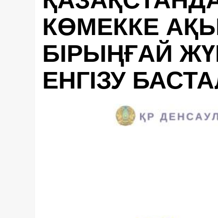
ҚАЗАҚСТАНД
КӨМЕККЕ АҚЫ
БІРЫҢҒАЙ ЖҮ
ЕНГІЗУ БАСТ