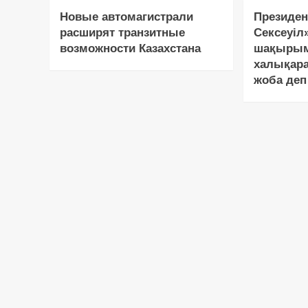
Новые автомагистрали
Президен
расширят транзитные
Сексеуіл
возможности Казахстана
шақырым
халықар
жоба деп