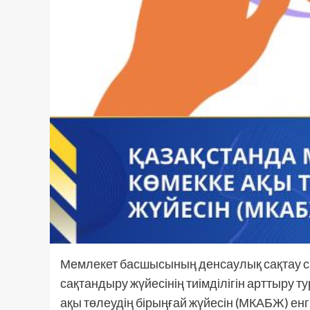
Мемлекет басшысының денсаулық сақтау с
сақтандыру жүйесінің тиімділігін арттыру
ақы төлеудің бірыңғай жүйесін (МКАБЖ) енг