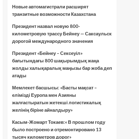
Новые автомагистрали расширят
транзитные возможности Казахстана
Президент назвал новую 800-
километровую трассу Бейнеу — Саксаульск
дорогой международного значения
Президент «Бейнеу – Сексеуіл»
бағытындағы 800 шақырымдық жаңа
жолды халықаралық маңызы бар жоба деп
атады
Мемлекет басшысы: «Басты мақсат –
елімізді Еуропа мен Азияны
жалғастыратын жетекші логистикалық
желінің біріне айналдыру»
Касым-Жомарт Токаев:« В прошлом году
было построено и отремонтировано 13
тысяч километров дорог»