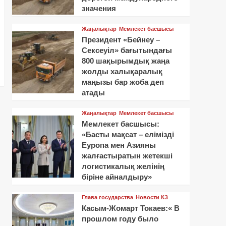
значения
Жаңалықтар
Мемлекет басшысы
Президент «Бейнеу –
Сексеуіл» бағытындағы
800 шақырымдық жаңа
жолды халықаралық
маңызы бар жоба деп
атады
Жаңалықтар
Мемлекет басшысы
Мемлекет басшысы:
«Басты мақсат – елімізді
Еуропа мен Азияны
жалғастыратын жетекші
логистикалық желінің
біріне айналдыру»
Глава государства
Новости КЗ
Касым-Жомарт Токаев:« В
прошлом году было