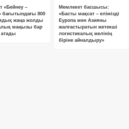
т «Бейнеу –
Мемлекет басшысы:
» бағытындағы 800
«Басты мақсат – елімізді
дық жаңа жолды
Еуропа мен Азияны
алық маңызы бар
жалғастыратын жетекші
 атады
логистикалық желінің
біріне айналдыру»