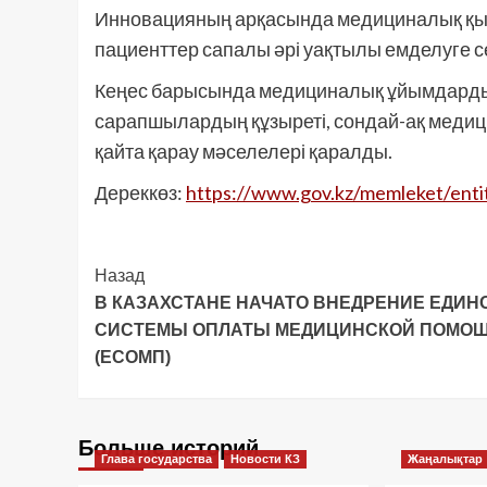
Инновацияның арқасында медициналық қызм
пациенттер сапалы әрі уақтылы емделуге с
Кеңес барысында медициналық ұйымдардың
сарапшылардың құзыреті, сондай-ақ медиц
қайта қарау мәселелері қаралды.
Дереккөз:
https://www.gov.kz/memleket/enti
Post
Назад
В КАЗАХСТАНЕ НАЧАТО ВНЕДРЕНИЕ ЕДИН
Navigation
СИСТЕМЫ ОПЛАТЫ МЕДИЦИНСКОЙ ПОМО
(ЕСОМП)
Больше историй
Глава государства
Новости КЗ
Жаңалықтар