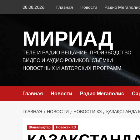
Перейти
08.08.2026
Главная
Новости
Радио Мегаполи
к
содержимому
МИРИАД
ТЕЛЕ И РАДИО ВЕЩАНИЕ. ПРОИЗВОДСТВО
ВИДЕО И АУДИО РОЛИКОВ. СЪЁМКИ
НОВОСТНЫХ И АВТОРСКИХ ПРОГРАММ.
Главная
Новости
Радио Мегаполис
Са
ГЛАВНАЯ
НОВОСТИ
НОВОСТИ КЗ
ҚАЗАҚСТАНДА 
Жаңалықтар
Новости КЗ