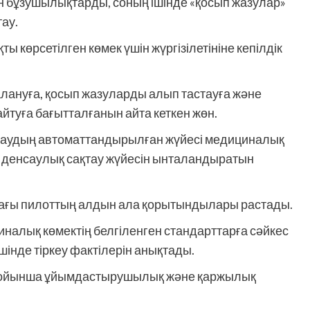
н бұзушылықтарды, соның ішінде «қосып жазулар»
ау.
ы көрсетілген көмек үшін жүргізілетініне кепілдік
лануға, қосып жазуларды алып тастауға және
айтуға бағытталғанын айта кеткен жөн.
лаудың автоматтандырылған жүйесі медициналық
е денсаулық сақтау жүйесін ынталандыратын
ндағы пилоттың алдын ала қорытындылары растады.
налық көмектің белгіленген стандарттарға сәйкес
ішінде тіркеу фактілерін анықтады.
ойынша ұйымдастырушылық және қаржылық
.