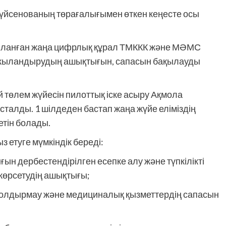
үйсенованың төрағалығымен өткен кеңесте осы
.
ияланған жаңа цифрлық құрал ТМККК және МӘМС
ржыландырудың ашықтығын, сапасын бақылауды
төлем жүйесін пилоттық іске асыру Ақмола
лды. 1 шілдеден бастап жаңа жүйе еліміздің
тін болады.
етуге мүмкіндік береді:
ын дербестендірілген есепке алу және түпкілікті
көрсетудің ашықтығы;
болдырмау және медициналық қызметтердің сапасын