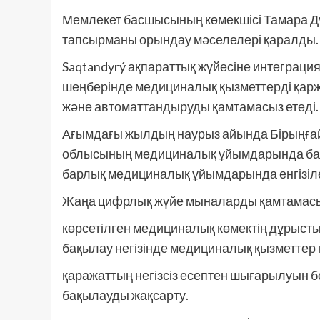
Мемлекет басшысының көмекшісі Тамара Д
тапсырманы орындау мәселелері қаралды
Saqtandyrý ақпараттық жүйесіне интеграц
шеңберінде медициналық қызметтерді қа
және автоматтандыруды қамтамасыз етеді.
Ағымдағы жылдың наурыз айында Бірыңғай 
облысының медициналық ұйымдарында баста
барлық медициналық ұйымдарында енгізіле
Жаңа цифрлық жүйе мыналарды қамтамасыз 
көрсетілген медициналық көмектің дұрыстығ
бақылау негізінде медициналық қызметтер 
қаражаттың негізсіз есептен шығарылуын 
бақылауды жақсарту.