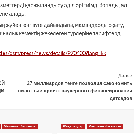
еттерді қаржыландыру әділ әрі тиімді болады, ал
ене алады.
 жүйені енгізуге дайындығы, мамандарды оқыту,
иналық көмектің жекелеген түрлеріне тарифтерді
ties/dsm/press/news/details/970400?lang=kk
Далее
ОЙ
27 миллиардов тенге позволил сэкономить
ЩИ
пилотный проект ваучерного финансирования
детсадов
Мемлекет басшысы
Жаңалықтар
Мемлекет басшысы