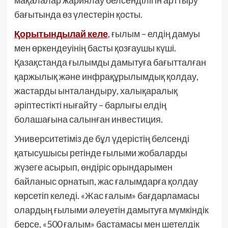
мақалалар жариялау белсенділігін арттыру
бағытында өз үлестерін қосты.
Қорытындылай келе
, ғылым – елдің дамуы
мен өркендеуінің басты қозғаушы күші.
Қазақстанда ғылымды дамытуға бағытталған
қаржылық және инфрақұрылымдық қолдау,
жастарды ынталандыру, халықаралық
әріптестікті нығайту – барлығы елдің
болашағына салынған инвестиция.
Университетіміз де бұл үдерістің белсенді
қатысушысы ретінде ғылыми жобаларды
жүзеге асырып, өндіріс орындарымен
байланыс орнатып, жас ғалымдарға қолдау
көрсетіп келеді. «Жас ғалым» бағдарламасы
олардың ғылыми әлеуетін дамытуға мүмкіндік
берсе, «500 ғалым» бастамасы мен шетелдік