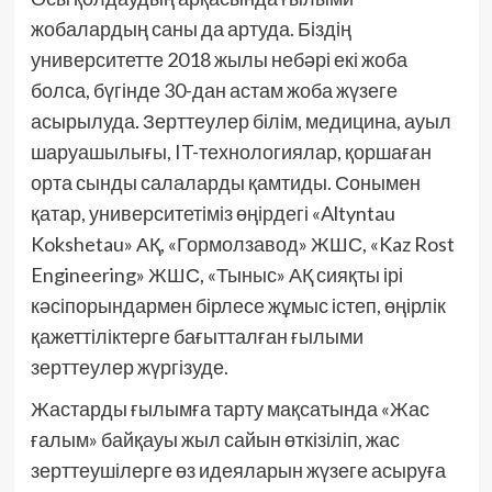
жобалардың саны да артуда. Біздің
университетте 2018 жылы небәрі екі жоба
болса, бүгінде 30-дан астам жоба жүзеге
асырылуда. Зерттеулер білім, медицина, ауыл
шаруашылығы, IT-технологиялар, қоршаған
орта сынды салаларды қамтиды. Сонымен
қатар, университетіміз өңірдегі «Altyntau
Kokshetau» АҚ, «Гормолзавод» ЖШС, «Kaz Rost
Engineering» ЖШС, «Тыныс» АҚ сияқты ірі
кәсіпорындармен бірлесе жұмыс істеп, өңірлік
қажеттіліктерге бағытталған ғылыми
зерттеулер жүргізуде.
Жастарды ғылымға тарту мақсатында «Жас
ғалым» байқауы жыл сайын өткізіліп, жас
зерттеушілерге өз идеяларын жүзеге асыруға