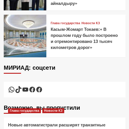
айналдыру»
Глава государства
Новости КЗ
Касым-Жомарт Токаев:« В
прошлом году было построено
и отремонтировано 13 тысяч
километров дорог»
МИРИАД: соцсети
WhatsApp
TikTok
YouTube
Facebook
Facebook
Возможно, вы пропустили
Глава государства
Новости КЗ
Новые автомагистрали расширят транзитные