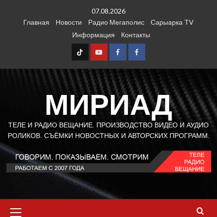
Перейти
07.08.2026
к
Главная
Новости
Радио Мегаполис
Сарыарка TV
содержимому
Информация
Контакты
TT
Youtube
FB1
FB2
МИРИАД
ТЕЛЕ И РАДИО ВЕЩАНИЕ. ПРОИЗВОДСТВО ВИДЕО И АУДИО
РОЛИКОВ. СЪЁМКИ НОВОСТНЫХ И АВТОРСКИХ ПРОГРАММ.
Основное
меню