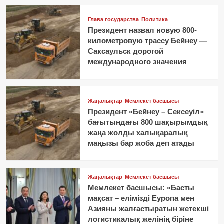
Глава государства
Политика
Президент назвал новую 800-
километровую трассу Бейнеу —
Саксаульск дорогой
международного значения
Жаңалықтар
Мемлекет басшысы
Президент «Бейнеу – Сексеуіл»
бағытындағы 800 шақырымдық
жаңа жолды халықаралық
маңызы бар жоба деп атады
Жаңалықтар
Мемлекет басшысы
Мемлекет басшысы: «Басты
мақсат – елімізді Еуропа мен
Азияны жалғастыратын жетекші
логистикалық желінің біріне