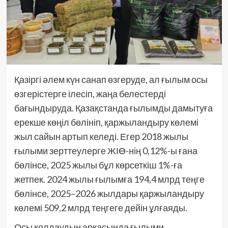
Қазіргі әлем күн санап өзгеруде, ал ғылым осы
өзгерістерге ілесіп, жаңа белестерді
бағындыруда. Қазақстанда ғылымды дамытуға
ерекше көңіл бөлініп, қаржыландыру көлемі
жыл сайын артып келеді. Егер 2018 жылы
ғылыми зерттеулерге ЖІӨ-нің 0,12%-ы ғана
бөлінсе, 2025 жылы бұл көрсеткіш 1%-ға
жетпек. 2024 жылы ғылымға 194,4 млрд теңге
бөлінсе, 2025–2026 жылдары қаржыландыру
көлемі 509,2 млрд теңгеге дейін ұлғаяды.
Осы қолдаудың арқасында ғылыми