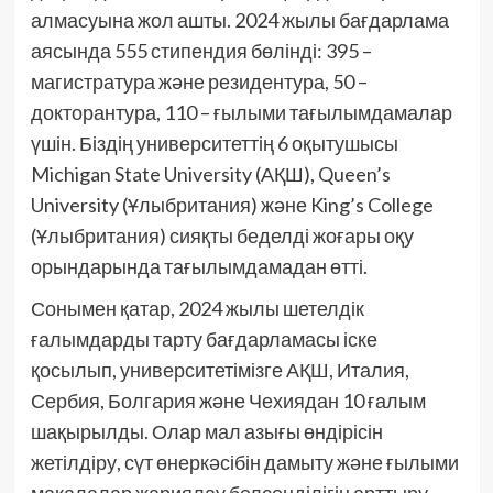
алмасуына жол ашты. 2024 жылы бағдарлама
аясында 555 стипендия бөлінді: 395 –
магистратура және резидентура, 50 –
докторантура, 110 – ғылыми тағылымдамалар
үшін. Біздің университеттің 6 оқытушысы
Michigan State University (АҚШ), Queen’s
University (Ұлыбритания) және King’s College
(Ұлыбритания) сияқты беделді жоғары оқу
орындарында тағылымдамадан өтті.
Сонымен қатар, 2024 жылы шетелдік
ғалымдарды тарту бағдарламасы іске
қосылып, университетімізге АҚШ, Италия,
Сербия, Болгария және Чехиядан 10 ғалым
шақырылды. Олар мал азығы өндірісін
жетілдіру, сүт өнеркәсібін дамыту және ғылыми