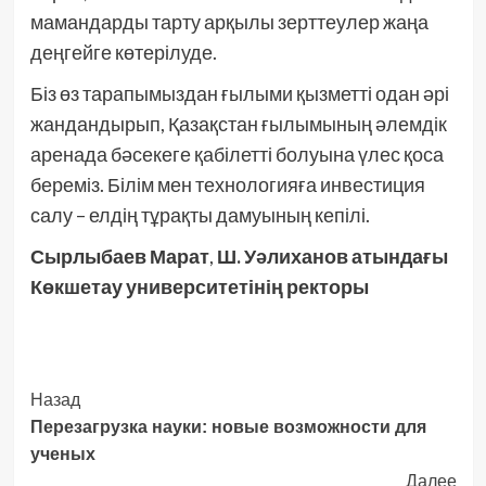
мамандарды тарту арқылы зерттеулер жаңа
деңгейге көтерілуде.
Біз өз тарапымыздан ғылыми қызметті одан әрі
жандандырып, Қазақстан ғылымының әлемдік
аренада бәсекеге қабілетті болуына үлес қоса
береміз. Білім мен технологияға инвестиция
салу – елдің тұрақты дамуының кепілі.
Сырлыбаев Марат
,
Ш. Уәлиханов атындағы
Көкшетау университетінің ректоры
Post
Назад
Перезагрузка науки: новые возможности для
Navigation
ученых
Далее