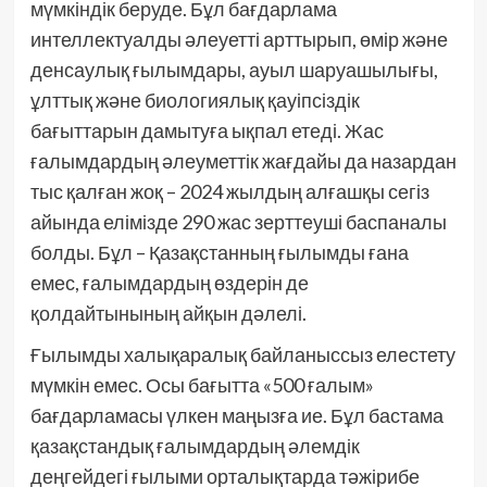
мүмкіндік беруде. Бұл бағдарлама
интеллектуалды әлеуетті арттырып, өмір және
денсаулық ғылымдары, ауыл шаруашылығы,
ұлттық және биологиялық қауіпсіздік
бағыттарын дамытуға ықпал етеді. Жас
ғалымдардың әлеуметтік жағдайы да назардан
тыс қалған жоқ – 2024 жылдың алғашқы сегіз
айында елімізде 290 жас зерттеуші баспаналы
болды. Бұл – Қазақстанның ғылымды ғана
емес, ғалымдардың өздерін де
қолдайтынының айқын дәлелі.
Ғылымды халықаралық байланыссыз елестету
мүмкін емес. Осы бағытта «500 ғалым»
бағдарламасы үлкен маңызға ие. Бұл бастама
қазақстандық ғалымдардың әлемдік
деңгейдегі ғылыми орталықтарда тәжірибе