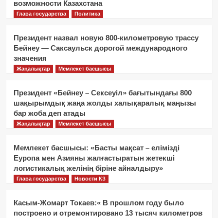
возможности Казахстана
Глава государства
Политика
Президент назвал новую 800-километровую трассу
Бейнеу — Саксаульск дорогой международного
значения
Жаңалықтар
Мемлекет басшысы
Президент «Бейнеу – Сексеуіл» бағытындағы 800
шақырымдық жаңа жолды халықаралық маңызы
бар жоба деп атады
Жаңалықтар
Мемлекет басшысы
Мемлекет басшысы: «Басты мақсат – елімізді
Еуропа мен Азияны жалғастыратын жетекші
логистикалық желінің біріне айналдыру»
Глава государства
Новости КЗ
Касым-Жомарт Токаев:« В прошлом году было
построено и отремонтировано 13 тысяч километров