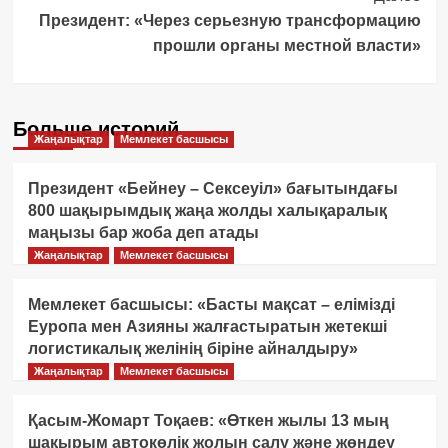
Президент: «Через серьезную трансформацию
прошли органы местной власти»
Больше историй
Жаңалықтар
Мемлекет басшысы
Президент «Бейнеу – Сексеуіл» бағытындағы
800 шақырымдық жаңа жолды халықаралық
маңызы бар жоба деп атады
Жаңалықтар
Мемлекет басшысы
Мемлекет басшысы: «Басты мақсат – елімізді
Еуропа мен Азияны жалғастыратын жетекші
логистикалық желінің біріне айналдыру»
Жаңалықтар
Мемлекет басшысы
Қасым-Жомарт Тоқаев: «Өткен жылы 13 мың
шақырым автокөлік жолын салу және жөндеу