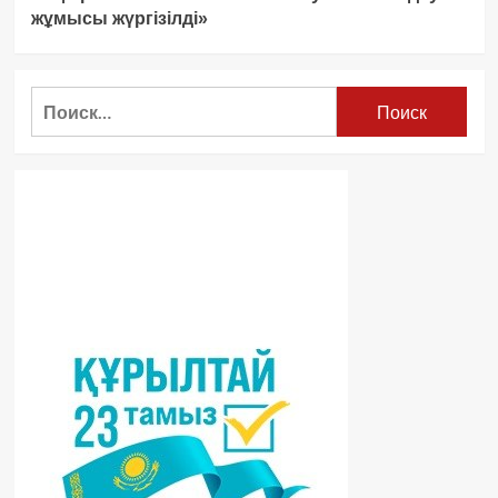
жұмысы жүргізілді»
Найти: