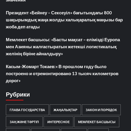
Президент «Бейнеу – Сексеуіл» бағытындағы 800
шақырымдық жаңа жолды халықаралық маңызы бар
жоба деп атады
Мемлекет басшысы: «Басты мақсат – елімізді Еуропа
мен Азияны жалғастыратын жетекші логистикалық
желінің біріне айналдыру»
Касым-Жомарт Токаев:« В прошлом году было
построено и отремонтировано 13 тысяч километров
дорог»
Рубрики
ГЛАВА ГОСУДАРСТВА
ЖАҢАЛЫҚТАР
ЗАКОН И ПОРЯДОК
ЗАҢ ЖӘНЕ ТӘРТІП
ИНТЕРЕСНОЕ
МЕМЛЕКЕТ БАСШЫСЫ