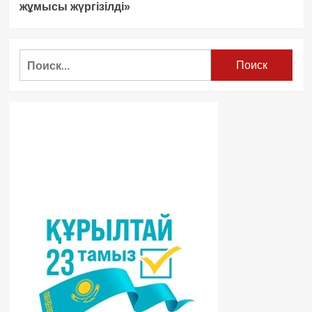
жұмысы жүргізілді»
Найти: