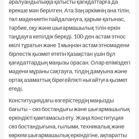
әралуандылыққа қатысты қағидаттарға да
ерекше мән берілген. Ата Заң әркімнің ана тілін,
төл мәдениетін пайдалануға, қарым-қатынас,
тәрбие, оқу және шығармашылық тілін еркін
таңдауға кепілдік береді. 100-ден астам этнос
өкілі тұратын және 1 мыңнан астам этномәдени
бірлестік қызмет ететін Қазақстан үшін бұл
қағидаттардың маңызы орасан. Олар еліміздегі
мәдени мұраны сақтауға, тілдің дамуына және
ортақ азаматтық бірегейлікті нығайтуға қызмет
етеді.
Конституциядағы өзгерістердің маңызды
бағыты – сөз бостандығы және шығармашылық
еркіндікті қамтамасыз ету. Жаңа Конституция
сөз бостандығына, ғылыми, техникалық және
көркем шығармашылық еркіндігіне, ақпаратты