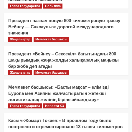
Глава государства
Политика
Президент назвал новую 800-километровую трассу
Бейнеу — Саксаульск дорогой международного
значения
Жаңалықтар
Мемлекет басшысы
Президент «Бейнеу – Сексеуіл» бағытындағы 800
шақырымдық жаңа жолды халықаралық маңызы
бар жоба деп атады
Жаңалықтар
Мемлекет басшысы
Мемлекет басшысы: «Басты мақсат – елімізді
Еуропа мен Азияны жалғастыратын жетекші
логистикалық желінің біріне айналдыру»
Глава государства
Новости КЗ
Касым-Жомарт Токаев:« В прошлом году было
построено и отремонтировано 13 тысяч километров