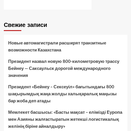
Свежие записи
Новые автомагистрали расширят транзитные
возможности Казахстана
Президент назвал новую 800-километровую трассу
Бейнеу — Саксаульск дорогой международного
значения
Президент «Бейнеу – Сексеуіл» бағытындағы 800
шақырымдық жаңа жолды халықаралық маңызы
бар жоба деп атады
Мемлекет басшысы: «Басты мақсат – елімізді Еуропа
мен Азияны жалғастыратын жетекші логистикалық
желінің біріне айналдыру»