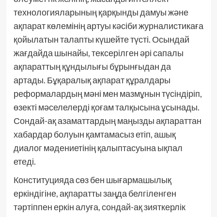
технологияларының қарқынды дамуы және
ақпарат көлемінің артуы кәсіби журналистикаға
қойылатын талапты күшейте түсті. Осындай
жағдайда шынайы, тексерілген әрі сапалы
ақпараттың құндылығы бұрынғыдан да
артады. Бұқаралық ақпарат құралдары
реформалардың мәні мен мазмұнын түсіндіріп,
өзекті мәселелерді қоғам талқысына ұсынады.
Сондай-ақ азаматтардың маңызды ақпараттан
хабардар болуын қамтамасыз етіп, ашық
диалог мәдениетінің қалыптасуына ықпал
етеді.
Конституцияда сөз бен шығармашылық
еркіндігіне, ақпаратты заңда белгіленген
тәртіппен еркін алуға, сондай-ақ зияткерлік