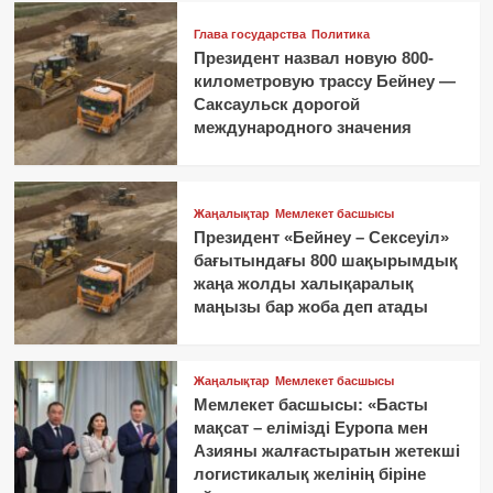
Глава государства
Политика
Президент назвал новую 800-
километровую трассу Бейнеу —
Саксаульск дорогой
международного значения
Жаңалықтар
Мемлекет басшысы
Президент «Бейнеу – Сексеуіл»
бағытындағы 800 шақырымдық
жаңа жолды халықаралық
маңызы бар жоба деп атады
Жаңалықтар
Мемлекет басшысы
Мемлекет басшысы: «Басты
мақсат – елімізді Еуропа мен
Азияны жалғастыратын жетекші
логистикалық желінің біріне