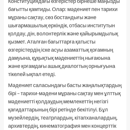
Конституциядағы өзгерістер бірнеше маңызды
бағытты қамтиды. Олар: мәдениет пен тарихи
мұраны сақтау, сөз бостандығы және
шығармашылық еркіндік, отбасы институтын
қолдау, дін, волонтерлік және қайырымдылық
қызмет. Аталған бағыттарға қатысты
өзгерістердің іске асуы азаматтық қоғамның
дамуына, құқықтық мәдениеттің нығаюына
және қоғамдағы ашық диалогтың орнығуына
тікелей ықпал етеді.
Мәдениет саласындағы басты жаңалықтардың
бірі – тарихи-мәдени мұраны сақтау мен ұлттық
мәдениетті қолдаудың мемлекеттің негізгі
қағидаттарының бірі ретінде бекітілуі. Бұл
музейлердің, театрлардың, кітапханалардың,
архивтердің, кинематография мен концерттік