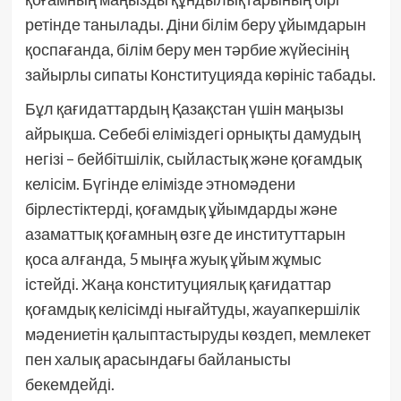
ретінде танылады. Діни білім беру ұйымдарын
қоспағанда, білім беру мен тәрбие жүйесінің
зайырлы сипаты Конституцияда көрініс табады.
Бұл қағидаттардың Қазақстан үшін маңызы
айрықша. Себебі еліміздегі орнықты дамудың
негізі – бейбітшілік, сыйластық және қоғамдық
келісім. Бүгінде елімізде этномәдени
бірлестіктерді, қоғамдық ұйымдарды және
азаматтық қоғамның өзге де институттарын
қоса алғанда, 5 мыңға жуық ұйым жұмыс
істейді. Жаңа конституциялық қағидаттар
қоғамдық келісімді нығайтуды, жауапкершілік
мәдениетін қалыптастыруды көздеп, мемлекет
пен халық арасындағы байланысты
бекемдейді.