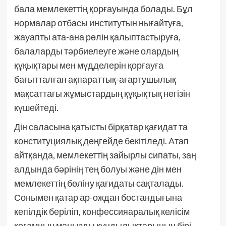
бала мемлекеттің қорғауында болады. Бұл
нормалар отбасы институтын нығайтуға,
жауапты ата-ана рөлін қалыптастыруға,
балаларды тәрбиелеуге және олардың
құқықтары мен мүдделерін қорғауға
бағытталған ақпараттық-ағартушылық
мақсаттағы жұмыстардың құқықтық негізін
күшейтеді.
Дін саласына қатысты бірқатар қағидат та
конституциялық деңгейде бекітіледі. Атап
айтқанда, мемлекеттің зайырлы сипаты, заң
алдында бәрінің тең болуы және дін мен
мемлекеттің бөліну қағидаты сақталады.
Сонымен қатар ар-ождан бостандығына
кепілдік беріліп, конфессияаралық келісім
қоғамның маңызды құндылықтарының бірі