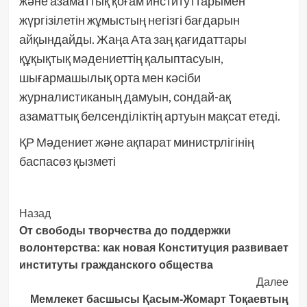
және азаматтық қоғам институттарымен
жүргізілетін жұмыстың негізгі бағдарын
айқындайды. Жаңа Ата заң қағидаттары
құқықтық мәдениеттің қалыптасуын,
шығармашылық орта мен кәсіби
журналистиканың дамуын, сондай-ақ
азаматтық белсенділіктің артуын мақсат етеді.
ҚР Мәдениет және ақпарат министрлігінің
баспасөз қызметі
Post
Назад
От свободы творчества до поддержки
Navigation
волонтерства: как новая Конституция развивает
институты гражданского общества
Далее
Мемлекет басшысы Қасым-Жомарт Тоқаевтың