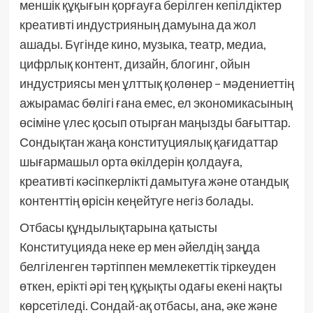
меншік құқығын қорғауға берілген кепілдіктер
креативті индустрияның дамуына да жол
ашады. Бүгінде кино, музыка, театр, медиа,
цифрлық контент, дизайн, блогинг, ойын
индустриясы мен ұлттық қолөнер – мәдениеттің
ажырамас бөлігі ғана емес, ел экономикасының
өсіміне үлес қосып отырған маңызды бағыттар.
Сондықтан жаңа конституциялық қағидаттар
шығармашыл орта өкілдерін қолдауға,
креативті кәсіпкерлікті дамытуға және отандық
контенттің өрісін кеңейтуге негіз болады.
Отбасы құндылықтарына қатысты
Конституцияда неке ер мен әйелдің заңда
белгіленген тәртіппен мемлекеттік тіркеуден
өткен, ерікті әрі тең құқықты одағы екені нақты
көрсетіледі. Сондай-ақ отбасы, ана, әке және