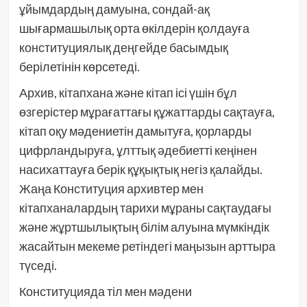
ұйымдардың дамуына, сондай-ақ
шығармашылық орта өкілдерін қолдауға
конституциялық деңгейде басымдық
берілетінін көрсетеді.
Архив, кітапхана және кітап ісі үшін бұл
өзгерістер мұрағаттағы құжаттарды сақтауға,
кітап оқу мәдениетін дамытуға, қорларды
цифрландыруға, ұлттық әдебиетті кеңінен
насихаттауға берік құқықтық негіз қалайды.
Жаңа Конституция архивтер мен
кітапханалардың тарихи мұраны сақтаудағы
және жұртшылықтың білім алуына мүмкіндік
жасайтын мекеме ретіндегі маңызын арттыра
түседі.
Конституцияда тіл мен мәдени