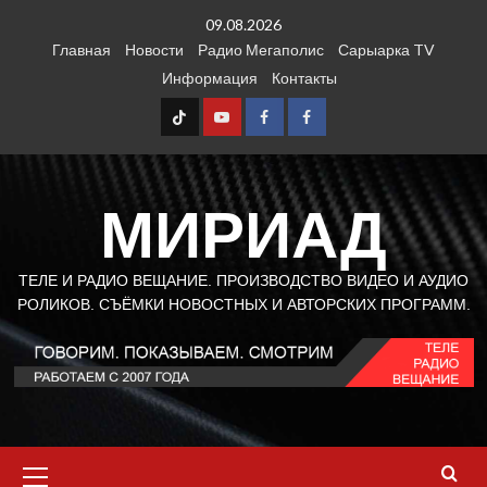
Перейти
09.08.2026
к
Главная
Новости
Радио Мегаполис
Сарыарка TV
содержимому
Информация
Контакты
TT
Youtube
FB1
FB2
МИРИАД
ТЕЛЕ И РАДИО ВЕЩАНИЕ. ПРОИЗВОДСТВО ВИДЕО И АУДИО
РОЛИКОВ. СЪЁМКИ НОВОСТНЫХ И АВТОРСКИХ ПРОГРАММ.
Основное
меню