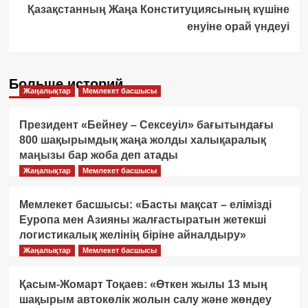
Қазақстанның Жаңа Конституциясының күшіне
енуіне орай үндеуі
Больше историй
Жаңалықтар
Мемлекет басшысы
Президент «Бейнеу – Сексеуіл» бағытындағы
800 шақырымдық жаңа жолды халықаралық
маңызы бар жоба деп атады
Жаңалықтар
Мемлекет басшысы
Мемлекет басшысы: «Басты мақсат – елімізді
Еуропа мен Азияны жалғастыратын жетекші
логистикалық желінің біріне айналдыру»
Жаңалықтар
Мемлекет басшысы
Қасым-Жомарт Тоқаев: «Өткен жылы 13 мың
шақырым автокөлік жолын салу және жөндеу