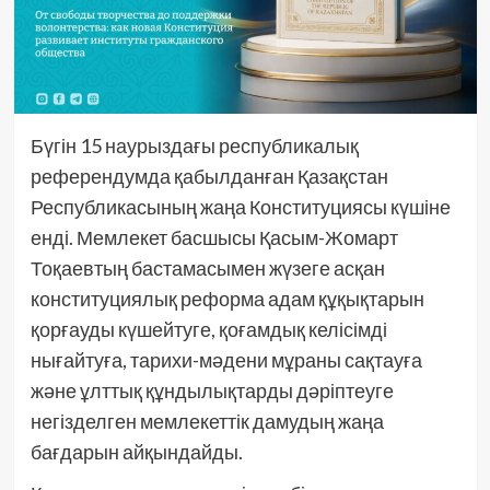
Бүгін 15 наурыздағы республикалық
референдумда қабылданған Қазақстан
Республикасының жаңа Конституциясы күшіне
енді. Мемлекет басшысы Қасым-Жомарт
Тоқаевтың бастамасымен жүзеге асқан
конституциялық реформа адам құқықтарын
қорғауды күшейтуге, қоғамдық келісімді
нығайтуға, тарихи-мәдени мұраны сақтауға
және ұлттық құндылықтарды дәріптеуге
негізделген мемлекеттік дамудың жаңа
бағдарын айқындайды.