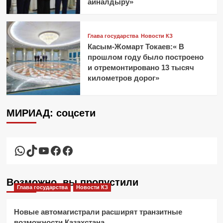
айналдыру»
Глава государства
Новости КЗ
Касым-Жомарт Токаев:« В
прошлом году было построено
и отремонтировано 13 тысяч
километров дорог»
МИРИАД: соцсети
WhatsApp
TikTok
YouTube
Facebook
Facebook
Возможно, вы пропустили
Глава государства
Новости КЗ
Новые автомагистрали расширят транзитные
возможности Казахстана