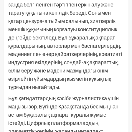
заңда белгіленген тәртіппен еркін алу және
тарату құқығына кепілдік береді. Сонымен
қатар цензураға тыйым салынып, зияткерлік
меншік құқығының қорғалуы конституциялық
деңгейде бекітіледі. Бұл бұқаралық ақпарат
құралдарының, авторлар мен баспагерлердің,
мәдениет пен өнер қайраткерлерінің, креативті
индустрия өкілдерінің, сондай-ақ ақпараттық,
білім беру және мәдени мазмұндағы өнім
әзірлейтін ұйымдардың қызметін құқықтық
тұрғыдан нығайтады.
Бұл қағидаттардың кәсіби журналистика үшін
маңызы зор. Бүгінде Қазақстанда бес мыңнан
астам бұқаралық ақпарат құралы жұмыс
істейді. Цифрлық платформалардың,
әлеуметтік желінің, жасанды интеллект