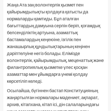
Жаңа Ата заң волонтерлік қызмет пен
қайырымдылықты қолдауға қатысты да
нормаларды қамтиды. Бұл аталған
бағыттардың дамуына серпін беріп, қоғамдық
белсенділіктің артуына, азаматтық
бастамалардың кеңеюіне, ізгілік пен
жанашырлық құндылықтарының кеңінен
дәріптелуіне негіз болады. Елімізде
волонтерлік, қайырымдылық, меценаттық және
филантропиялық қызметке үлес қосқан
азаматтар мен ұйымдарға үнемі қолдау
көрсетіліп келеді.
Осылайша, бүгіннен бастап Конституцияның
жаңартылған нормалары мәдениет, ақпарат,
архив, кітапхана, кітап ісі, дін салаларындағы