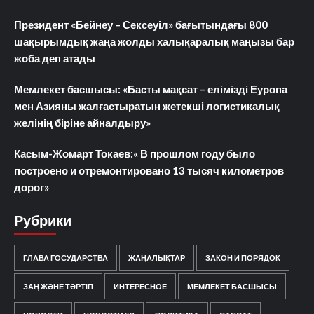
Президент «Бейнеу – Сексеуіл» бағытындағы 800
шақырымдық жаңа жолды халықаралық маңызы бар
жоба деп атады
Мемлекет басшысы: «Басты мақсат – елімізді Еуропа
мен Азияны жалғастыратын жетекші логистикалық
желінің біріне айналдыру»
Касым-Жомарт Токаев:« В прошлом году было
построено и отремонтировано 13 тысяч километров
дорог»
Рубрики
ГЛАВА ГОСУДАРСТВА
ЖАҢАЛЫҚТАР
ЗАКОН И ПОРЯДОК
ЗАҢ ЖӘНЕ ТӘРТІП
ИНТЕРЕСНОЕ
МЕМЛЕКЕТ БАСШЫСЫ