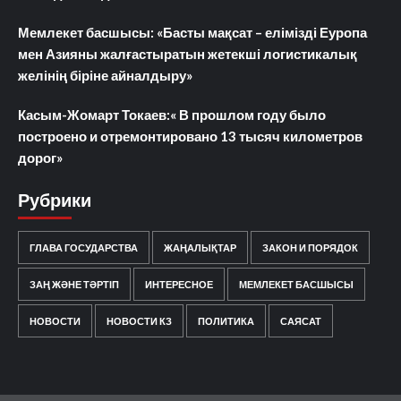
Мемлекет басшысы: «Басты мақсат – елімізді Еуропа
мен Азияны жалғастыратын жетекші логистикалық
желінің біріне айналдыру»
Касым-Жомарт Токаев:« В прошлом году было
построено и отремонтировано 13 тысяч километров
дорог»
Рубрики
ГЛАВА ГОСУДАРСТВА
ЖАҢАЛЫҚТАР
ЗАКОН И ПОРЯДОК
ЗАҢ ЖӘНЕ ТӘРТІП
ИНТЕРЕСНОЕ
МЕМЛЕКЕТ БАСШЫСЫ
НОВОСТИ
НОВОСТИ КЗ
ПОЛИТИКА
САЯСАТ