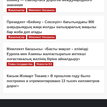
значения
Жаңалықтар
Мемлекет басшысы
Президент «Бейнеу – Сексеуіл» бағытындағы 800
шақырымдық жаңа жолды халықаралық маңызы
бар жоба деп атады
Жаңалықтар
Мемлекет басшысы
Мемлекет басшысы: «Басты мақсат – елімізді
Еуропа мен Азияны жалғастыратын жетекші
логистикалық желінің біріне айналдыру»
Глава государства
Новости КЗ
Касым-Жомарт Токаев:« В прошлом году было
построено и отремонтировано 13 тысяч километров
дорог»