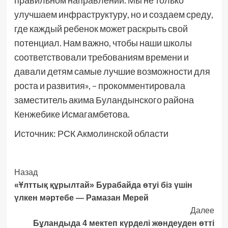
правильном направлении. Мы не только
улучшаем инфраструктуру, но и создаем среду,
где каждый ребенок может раскрыть свой
потенциал. Нам важно, чтобы наши школы
соответствовали требованиям времени и
давали детям самые лучшие возможности для
роста и развития», – прокомментировала
заместитель акима Буландынского района
Кенжебике Исмагамбетова.
Источник: РСК Акмолинской области
Post
Назад
«Ұлттық құрылтай» Бурабайда өтуі біз үшін
Navigation
үлкен мәртебе — Рамазан Мерей
Далее
Бұландыда 4 мектеп күрделі жөндеуден өтті