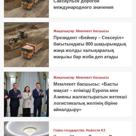
Саксаульск дорогой
международного значения
Жаңалықтар
Мемлекет басшысы
Президент «Бейнеу – Сексеуіл»
бағытындағы 800 шақырымдық
жаңа жолды халықаралық
маңызы бар жоба деп атады
Жаңалықтар
Мемлекет басшысы
Мемлекет басшысы: «Басты
мақсат – елімізді Еуропа мен
Азияны жалғастыратын жетекші
логистикалық желінің біріне
айналдыру»
Глава государства
Новости КЗ