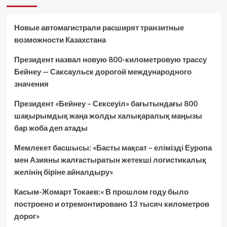
Новые автомагистрали расширят транзитные
возможности Казахстана
Президент назвал новую 800-километровую трассу
Бейнеу — Саксаульск дорогой международного
значения
Президент «Бейнеу – Сексеуіл» бағытындағы 800
шақырымдық жаңа жолды халықаралық маңызы
бар жоба деп атады
Мемлекет басшысы: «Басты мақсат – елімізді Еуропа
мен Азияны жалғастыратын жетекші логистикалық
желінің біріне айналдыру»
Касым-Жомарт Токаев:« В прошлом году было
построено и отремонтировано 13 тысяч километров
дорог»