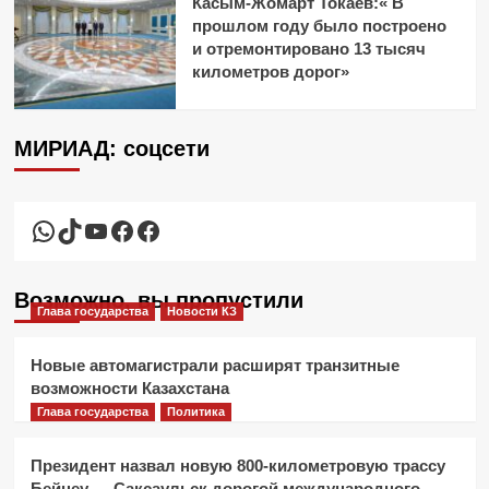
Касым-Жомарт Токаев:« В
прошлом году было построено
и отремонтировано 13 тысяч
километров дорог»
МИРИАД: соцсети
WhatsApp
TikTok
YouTube
Facebook
Facebook
Возможно, вы пропустили
Глава государства
Новости КЗ
Новые автомагистрали расширят транзитные
возможности Казахстана
Глава государства
Политика
Президент назвал новую 800-километровую трассу
Бейнеу — Саксаульск дорогой международного