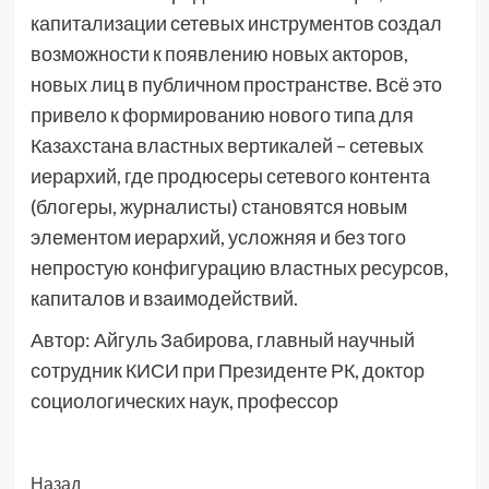
капитализации сетевых инструментов создал
возможности к появлению новых акторов,
новых лиц в публичном пространстве. Всё это
привело к формированию нового типа для
Казахстана властных вертикалей – сетевых
иерархий, где продюсеры сетевого контента
(блогеры, журналисты) становятся новым
элементом иерархий, усложняя и без того
непростую конфигурацию властных ресурсов,
капиталов и взаимодействий.
Автор: Айгуль Забирова, главный научный
сотрудник КИСИ при Президенте РК, доктор
социологических наук, профессор
Post
Назад