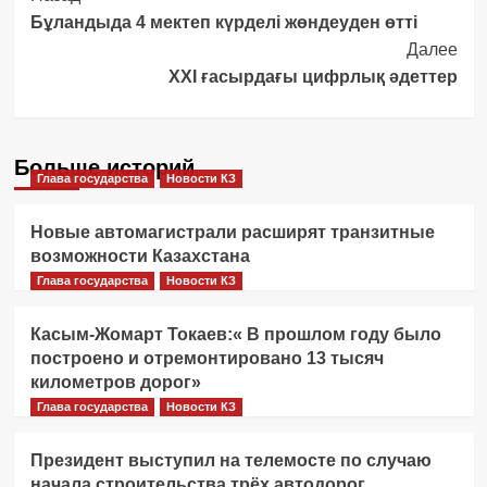
Бұландыда 4 мектеп күрделі жөндеуден өтті
Navigation
Далее
XXI ғасырдағы цифрлық әдеттер
Больше историй
Глава государства
Новости КЗ
Новые автомагистрали расширят транзитные
возможности Казахстана
Глава государства
Новости КЗ
Касым-Жомарт Токаев:« В прошлом году было
построено и отремонтировано 13 тысяч
километров дорог»
Глава государства
Новости КЗ
Президент выступил на телемосте по случаю
начала строительства трёх автодорог