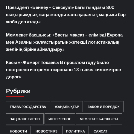
Президент «Бейнеу – Сексеуіл» бағытындағы 800
шақырымдық жаңа жолды халықаралық маңызы бар
жоба деп атады
Мемлекет басшысы: «Басты мақсат – елімізді Еуропа
мен Азияны жалғастыратын жетекші логистикалық
желінің біріне айналдыру»
Касым-Жомарт Токаев:« В прошлом году было
построено и отремонтировано 13 тысяч километров
дорог»
Рубрики
ГЛАВА ГОСУДАРСТВА
ЖАҢАЛЫҚТАР
ЗАКОН И ПОРЯДОК
ЗАҢ ЖӘНЕ ТӘРТІП
ИНТЕРЕСНОЕ
МЕМЛЕКЕТ БАСШЫСЫ
НОВОСТИ
НОВОСТИ КЗ
ПОЛИТИКА
САЯСАТ