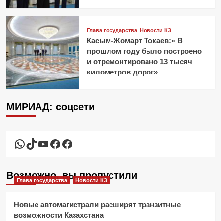
Глава государства
Новости КЗ
Касым-Жомарт Токаев:« В
прошлом году было построено
и отремонтировано 13 тысяч
километров дорог»
МИРИАД: соцсети
WhatsApp
TikTok
YouTube
Facebook
Facebook
Возможно, вы пропустили
Глава государства
Новости КЗ
Новые автомагистрали расширят транзитные
возможности Казахстана