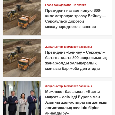
Глава государства
Политика
Президент назвал новую 800-
километровую трассу Бейнеу —
Саксаульск дорогой
международного значения
Жаңалықтар
Мемлекет басшысы
Президент «Бейнеу – Сексеуіл»
бағытындағы 800 шақырымдық
жаңа жолды халықаралық
маңызы бар жоба деп атады
Жаңалықтар
Мемлекет басшысы
Мемлекет басшысы: «Басты
мақсат – елімізді Еуропа мен
Азияны жалғастыратын жетекші
логистикалық желінің біріне
айналдыру»