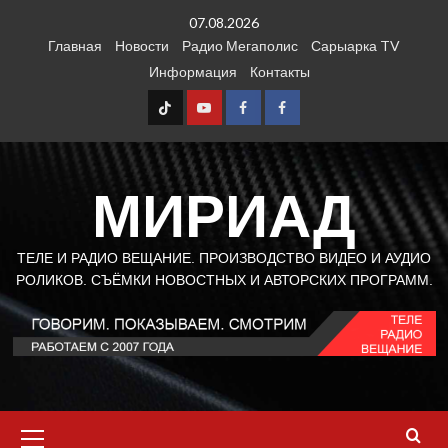
Перейти
07.08.2026
к
Главная
Новости
Радио Мегаполис
Сарыарка TV
содержимому
Информация
Контакты
TT
Youtube
FB1
FB2
МИРИАД
ТЕЛЕ И РАДИО ВЕЩАНИЕ. ПРОИЗВОДСТВО ВИДЕО И АУДИО
РОЛИКОВ. СЪЁМКИ НОВОСТНЫХ И АВТОРСКИХ ПРОГРАММ.
Основное
меню