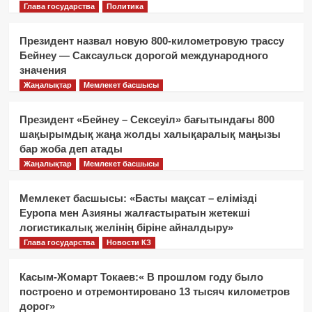
Глава государства
Политика
Президент назвал новую 800-километровую трассу
Бейнеу — Саксаульск дорогой международного
значения
Жаңалықтар
Мемлекет басшысы
Президент «Бейнеу – Сексеуіл» бағытындағы 800
шақырымдық жаңа жолды халықаралық маңызы
бар жоба деп атады
Жаңалықтар
Мемлекет басшысы
Мемлекет басшысы: «Басты мақсат – елімізді
Еуропа мен Азияны жалғастыратын жетекші
логистикалық желінің біріне айналдыру»
Глава государства
Новости КЗ
Касым-Жомарт Токаев:« В прошлом году было
построено и отремонтировано 13 тысяч километров
дорог»