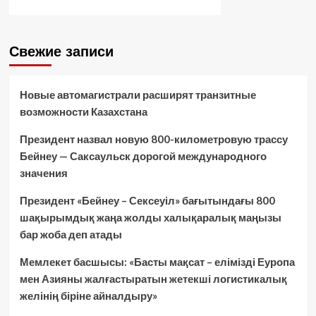
Свежие записи
Новые автомагистрали расширят транзитные
возможности Казахстана
Президент назвал новую 800-километровую трассу
Бейнеу — Саксаульск дорогой международного
значения
Президент «Бейнеу – Сексеуіл» бағытындағы 800
шақырымдық жаңа жолды халықаралық маңызы
бар жоба деп атады
Мемлекет басшысы: «Басты мақсат – елімізді Еуропа
мен Азияны жалғастыратын жетекші логистикалық
желінің біріне айналдыру»