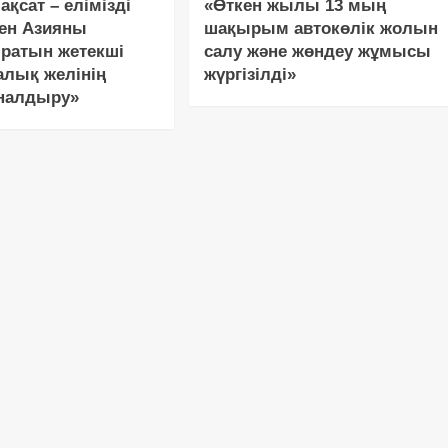
ақсат – елімізді
«Өткен жылы 13 мың
ен Азияны
шақырым автокөлік жолын
ратын жетекші
салу және жөндеу жұмысы
алық желінің
жүргізілді»
йналдыру»