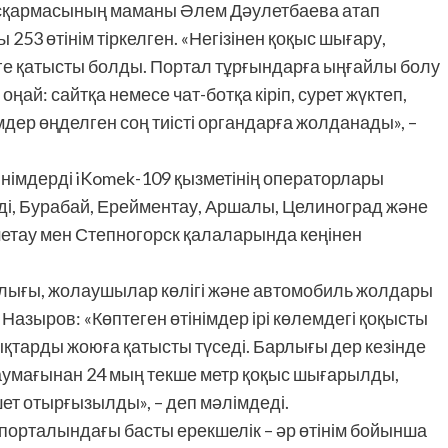
сқармасының маманы Әлем Дәулетбаева атап
53 өтінім тіркелген. «Негізінен қоқыс шығару,
е қатысты болды. Портал тұрғындарға ыңғайлы болу
 оңай: сайтқа немесе чат-ботқа кіріп, сурет жүктеп,
імдер өңделген соң тиісті органдарға жолданады», –
німдерді iKomek-109 қызметінің операторлары
нді, Бурабай, Ерейментау, Аршалы, Целиноград және
шетау мен Степногорск қалаларында кеңінен
ығы, жолаушылар көлігі және автомобиль жолдары
Назыров: «Көптеген өтінімдер ірі көлемдегі қоқысты
қтарды жоюға қатысты түседі. Барлығы дер кезінде
 аумағынан 24 мың текше метр қоқыс шығарылды,
ет отырғызылды», – деп мәлімдеді.
порталындағы басты ерекшелік – әр өтінім бойынша