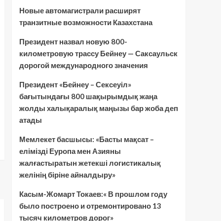
Новые автомагистрали расширят
транзитные возможности Казахстана
Президент назвал новую 800-
километровую трассу Бейнеу — Саксаульск
дорогой международного значения
Президент «Бейнеу – Сексеуіл»
бағытындағы 800 шақырымдық жаңа
жолды халықаралық маңызы бар жоба деп
атады
Мемлекет басшысы: «Басты мақсат –
елімізді Еуропа мен Азияны
жалғастыратын жетекші логистикалық
желінің біріне айналдыру»
Касым-Жомарт Токаев:« В прошлом году
было построено и отремонтировано 13
тысяч километров дорог»