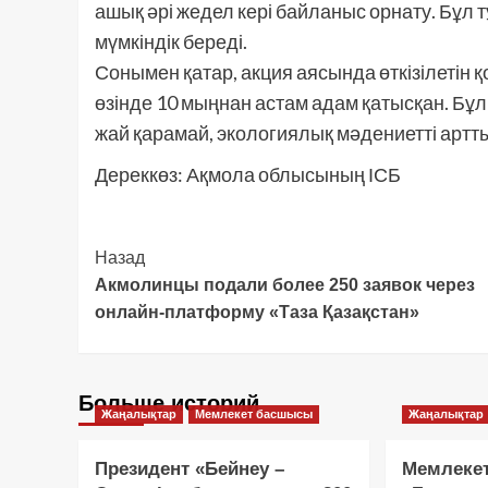
ашық әрі жедел кері байланыс орнату. Бұл
мүмкіндік береді.
Сонымен қатар, акция аясында өткізілетін 
өзінде 10 мыңнан астам адам қатысқан. Бұ
жай қарамай, экологиялық мәдениетті артт
Дереккөз: Ақмола облысының ІСБ
Post
Назад
Акмолинцы подали более 250 заявок через
Navigation
онлайн-платформу «Таза Қазақстан»
Больше историй
Жаңалықтар
Мемлекет басшысы
Жаңалықтар
Президент «Бейнеу –
Мемлеке