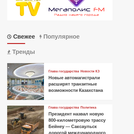
Свежее
Популярное
Тренды
Глава государства
Новости КЗ
Новые автомагистрали
расширят транзитные
возможности Казахстана
Глава государства
Политика
Президент назвал новую
800-километровую трассу
Бейнеу — Саксаульск
дорогой международного