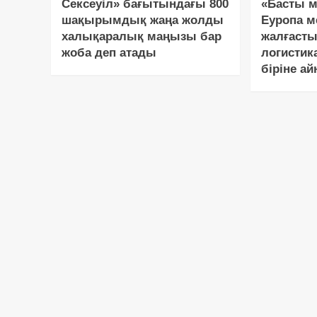
Сексеуіл» бағытындағы 800
«Басты м
шақырымдық жаңа жолды
Еуропа м
халықаралық маңызы бар
жалғасты
жоба деп атады
логистик
біріне а