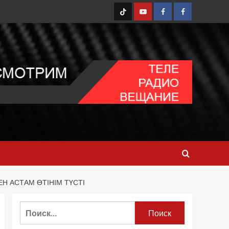
TT
Youtube
FB1
FB2
Н АСТАМ ӨТІНІМ ТҮСТІ
Найти: