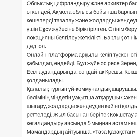
Облыстық цифрландыру және архивтер ба
өткендей, Ақмола облысы бойынша барлығы 2
көшелерді тазалау және жолдарды жөндеуг
үшін Egov жүйесіне біріктірілген. Өтінім беру
локацияны белгілеу жеткілікті. Барлық өтін
деді ол.
Онлайн-платформа арқылы келіп түскен өті
қабылдап, өңдейді. Бұл жүйе әсіресе Зере
Есіл аудандарында, сондай-ақ Қосшы, Көк
қолданылады.
Қалалық тұрғын үй-коммуналдық шаруашыл
бөлімінің міндетін уақытша атқарушы Сәкен 
шығару, жолдарды жөндеуден кейінгі қалды
реттеледі. Жыл басынан бері тек Көкшетау
көгалдандыру аясында 5 мыңнан астам көш
Мамандардың айтуынша, «Таза Қазақстан» 