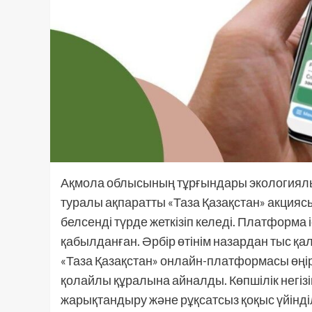
Ақмола облысының тұрғындары экологиялық
туралы ақпаратты «Таза Қазақстан» акцияс
белсенді түрде жеткізіп келеді. Платформа 
қабылданған. Әрбір өтінім назардан тыс қа
«Таза Қазақстан» онлайн-платформасы өңір 
қолайлы құралына айналды. Көпшілік негіз
жарықтандыру және рұқсатсыз қоқыс үйінділ