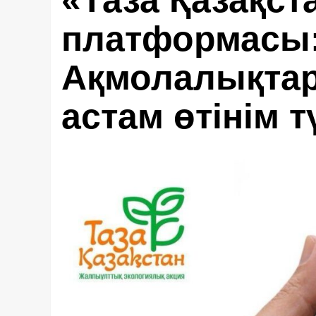
«Таза Қазақст
платформасы
Ақмолалықтар
астам өтінім т