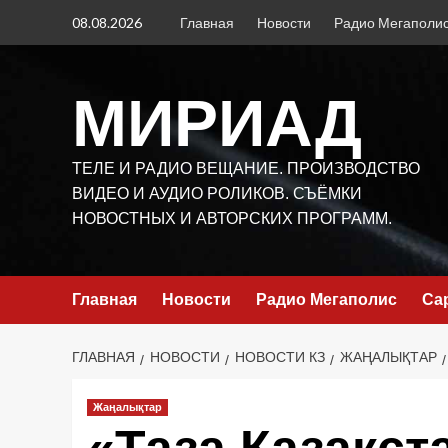
Перейти
08.08.2026
Главная
Новости
Радио Мегаполи
к
содержимому
МИРИАД
ТЕЛЕ И РАДИО ВЕЩАНИЕ. ПРОИЗВОДСТВО
ВИДЕО И АУДИО РОЛИКОВ. СЪЁМКИ
НОВОСТНЫХ И АВТОРСКИХ ПРОГРАММ.
Главная
Новости
Радио Мегаполис
Са
ГЛАВНАЯ
НОВОСТИ
НОВОСТИ КЗ
ЖАҢАЛЫҚТАР
Жаңалықтар