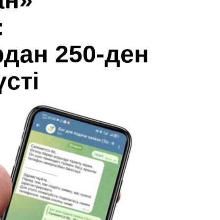
ан»
:
дан 250-ден
үсті