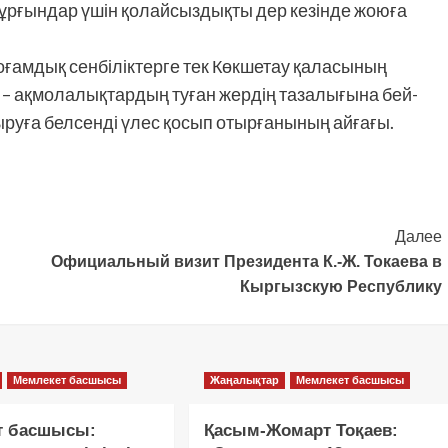
 тұрғындар үшін қолайсыздықты дер кезінде жоюға
қоғамдық сенбіліктерге тек Көкшетау қаласының
л – ақмолалықтардың туған жердің тазалығына бей-
ыруға белсенді үлес қосып отырғанының айғағы.
Далее
Официальный визит Президента К.-Ж. Токаева в
Кыргызскую Республику
Мемлекет басшысы
Жаңалықтар
Мемлекет басшысы
т басшысы:
Қасым-Жомарт Тоқаев: