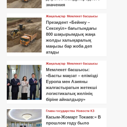
значения
Жаңалықтар
Мемлекет басшысы
Президент «Бейнеу –
Сексеуіл» бағытындағы
800 шақырымдық жаңа
жолды халықаралық
маңызы бар жоба деп
атады
Жаңалықтар
Мемлекет басшысы
Мемлекет басшысы:
«Басты мақсат – елімізді
Еуропа мен Азияны
жалғастыратын жетекші
логистикалық желінің
біріне айналдыру»
Глава государства
Новости КЗ
Касым-Жомарт Токаев:« В
прошлом году было