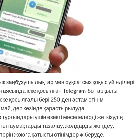
 заңбұзушылықтар мен рұқсатсыз қоқыс үйінділері
ы аясында іске қосылған Telegram-бот арқылы
іске қосылғалы бері 250-ден астам өтінім
лмай, дер кезінде қарастырылуда.
тұрғындары үшін өзекті мәселелерді жеткізудің
інен аумақтарды тазалау, жолдарды жөндеу,
ерін жоюға қатысты өтінімдер жіберуде.