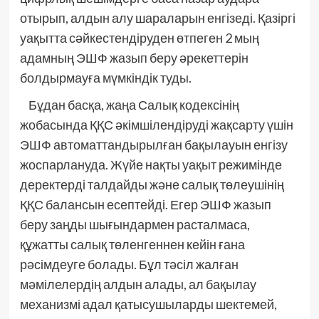
отырып, алдын алу шараларын енгізеді. Қазіргі
уақытта сәйкестендіруден өтпеген 2 мың
адамның ЭШФ жазып беру әрекеттерін
болдырмауға мүмкіндік туды.
Бұдан басқа, жаңа Салық кодексінің
жобасында ҚҚС әкімшілендіруді жақсарту үшін
ЭШФ автоматтандырылған бақылауын енгізу
жоспарлануда. Жүйе нақты уақыт режимінде
деректерді талдайды және салық төлеушінің
ҚҚС балансын есептейді. Егер ЭШФ жазып
беру заңды шығындармен расталмаса,
құжатты салық төленгеннен кейін ғана
рәсімдеуге болады. Бұл тәсіл жалған
мәмілелердің алдын алады, ал бақылау
механизмі адал қатысушыларды шектемей,