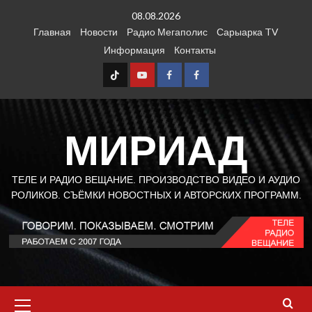
Перейти
08.08.2026
к
Главная
Новости
Радио Мегаполис
Сарыарка TV
содержимому
Информация
Контакты
TT
Youtube
FB1
FB2
МИРИАД
ТЕЛЕ И РАДИО ВЕЩАНИЕ. ПРОИЗВОДСТВО ВИДЕО И АУДИО
РОЛИКОВ. СЪЁМКИ НОВОСТНЫХ И АВТОРСКИХ ПРОГРАММ.
Основное
меню