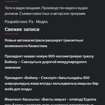
Теле и радио вещание. Производство видео и аудио
роликов. Съемки новостных и авторских программ
Разработано: Ра - Медиа
Свежие записи
Новые автомагистрали расширят транзитные
возможности Казахстана
Президент назвал новую 800-километровую трассу
Бейнеу — Саксаульск дорогой международного
значения
Президент «Бейнеу – Сексеуіл» бағытындағы 800
шақырымдық жаңа жолды халықаралық маңызы бар
жоба деп атады
Мемлекет басшысы: «Басты мақсат – елімізді Еуропа
мен Азияны жалғастыратын жетекші логистикалық