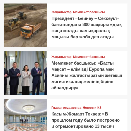
Жаңалықтар
Мемлекет басшысы
Президент «Бейнеу – Сексеуіл»
бағытындағы 800 шақырымдық
жаңа жолды халықаралық
маңызы бар жоба деп атады
Жаңалықтар
Мемлекет басшысы
Мемлекет басшысы: «Басты
мақсат – елімізді Еуропа мен
Азияны жалғастыратын жетекші
логистикалық желінің біріне
айналдыру»
Глава государства
Новости КЗ
Касым-Жомарт Токаев:« В
прошлом году было построено
и отремонтировано 13 тысяч