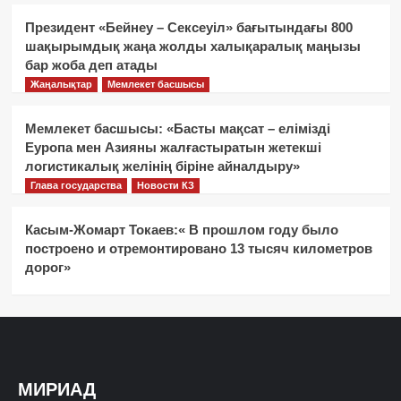
Президент «Бейнеу – Сексеуіл» бағытындағы 800
шақырымдық жаңа жолды халықаралық маңызы
бар жоба деп атады
Жаңалықтар
Мемлекет басшысы
Мемлекет басшысы: «Басты мақсат – елімізді
Еуропа мен Азияны жалғастыратын жетекші
логистикалық желінің біріне айналдыру»
Глава государства
Новости КЗ
Касым-Жомарт Токаев:« В прошлом году было
построено и отремонтировано 13 тысяч километров
дорог»
МИРИАД