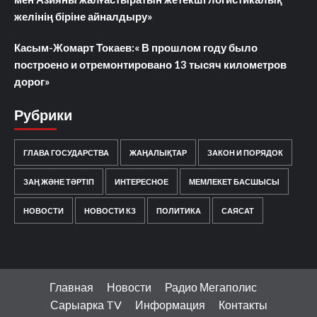
желінің біріне айналдыру»
Касым-Жомарт Токаев:« В прошлом году было
построено и отремонтировано 13 тысяч километров
дорог»
Рубрики
ГЛАВА ГОСУДАРСТВА
ЖАҢАЛЫҚТАР
ЗАКОН И ПОРЯДОК
ЗАҢ ЖӘНЕ ТӘРТІП
ИНТЕРЕСНОЕ
МЕМЛЕКЕТ БАСШЫСЫ
НОВОСТИ
НОВОСТИ КЗ
ПОЛИТИКА
САЯСАТ
Главная
Новости
Радио Мегаполис
Сарыарка TV
Информация
Контакты