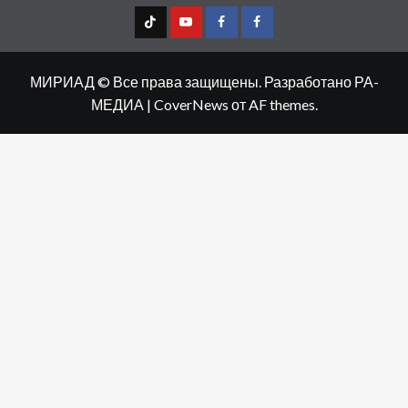
TT
Youtube
FB1
FB2
МИРИАД © Все права защищены. Разработано РА-
МЕДИА
|
CoverNews
от AF themes.