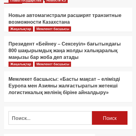
Глава государства
Новости КЗ
Новые автомагистрали расширят транзитные
возможности Казахстана
Жаңалықтар
Мемлекет басшысы
Президент «Бейнеу – Сексеуіл» бағытындағы
800 шақырымдық жаңа жолды халықаралық
маңызы бар жоба деп атады
Жаңалықтар
Мемлекет басшысы
Мемлекет басшысы: «Басты мақсат – елімізді
Еуропа мен Азияны жалғастыратын жетекші
логистикалық желінің біріне айналдыру»
Найти: