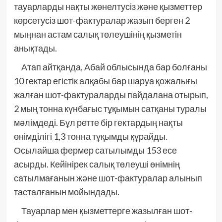
тауарларды нақты жөнелтусіз және қызметтер
көрсетусіз шот-фактуралар жазып берген 2
мыңнан астам салық төлеушінің қызметін
анықтады.
Атап айтқанда, Абай облысында бар болғаны
10 гектар егістік алқабы бар шаруа қожалығы
жалған шот-фактураларды пайдалана отырып,
2 мың тонна күнбағыс тұқымын сатқаны туралы
мәлімдеді. Бұл ретте бір гектардың нақты
өнімділігі 1,3 тонна тұқымды құрайды.
Осылайша фермер сатылымды 153 есе
асырды. Кейінірек салық төлеуші өнімнің
сатылмағанын және шот-фактуралар алынып
тасталғанын мойындады.
Тауарлар мен қызметтерге жазылған шот-