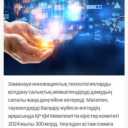
Заманауи инновациялық технологияларды
қолдану салықтық әкімшілендіруді дамудың
сапалы жаңа деңгейіне көтереді. Мәселен,
тәуекелдерді басқару жүйесін енгізудің
арқасында ҚР ҚМ Мемлекеттік кірістер комитеті
2024 жылы 300 млрд. теңгеден астам сомаға