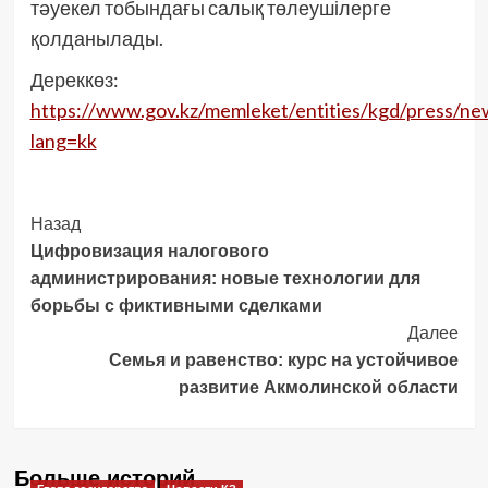
тәуекел тобындағы салық төлеушілерге
қолданылады.
Дереккөз:
https://www.gov.kz/memleket/entities/kgd/press/ne
lang=kk
Post
Назад
Цифровизация налогового
Navigation
администрирования: новые технологии для
борьбы с фиктивными сделками
Далее
Семья и равенство: курс на устойчивое
развитие Акмолинской области
Больше историй