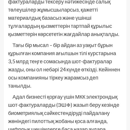
фактураларды тексеру нәтижесінде салық
төлеушілер жұмысшыларсыз, қажетті
материалдық базасыз және үшінші
тұлғалардың қызметтерін тартпай құрылыс
қызметтерін көрсететін жағдайлар анықталды.
Тағы бір мысал – бір айдан аз уақыт бұрын
құрылған компания ағылшын тілі курстарына
3,5 млрд теңге сомасында шот-фактуралар
жазды, оны ол небәрі 24 күнде өткізді. Кейіннен
осы компанияны тіркеу жарамсыз деп
танылды.
Адал бизнесті қорғау үшін МКК электрондық
шот-фактураларды (ЭШФ) жазып беру кезінде
биометриялық сәйкестендіруді пайдалану
жөніндегі пилоттық жобаны қоса алғанда,
цифрлық шешімдерге баса назар аудара