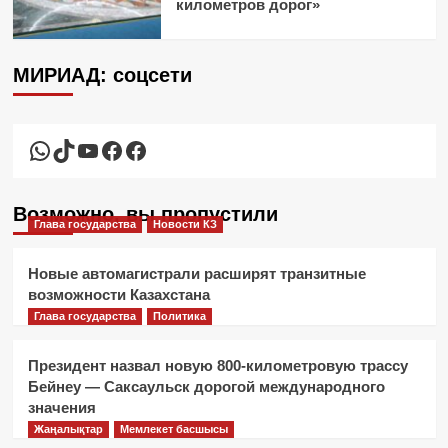
километров дорог»
МИРИАД: соцсети
WhatsApp
TikTok
YouTube
Facebook
Facebook
Возможно, вы пропустили
Глава государства
Новости КЗ
Новые автомагистрали расширят транзитные
возможности Казахстана
Глава государства
Политика
Президент назвал новую 800-километровую трассу
Бейнеу — Саксаульск дорогой международного
значения
Жаңалықтар
Мемлекет басшысы