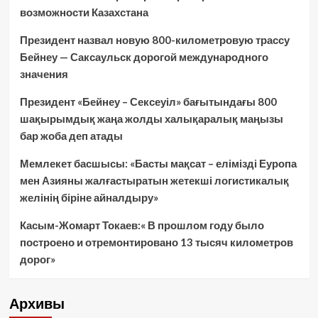
возможности Казахстана
Президент назвал новую 800-километровую трассу
Бейнеу — Саксаульск дорогой международного
значения
Президент «Бейнеу – Сексеуіл» бағытындағы 800
шақырымдық жаңа жолды халықаралық маңызы
бар жоба деп атады
Мемлекет басшысы: «Басты мақсат – елімізді Еуропа
мен Азияны жалғастыратын жетекші логистикалық
желінің біріне айналдыру»
Касым-Жомарт Токаев:« В прошлом году было
построено и отремонтировано 13 тысяч километров
дорог»
Архивы