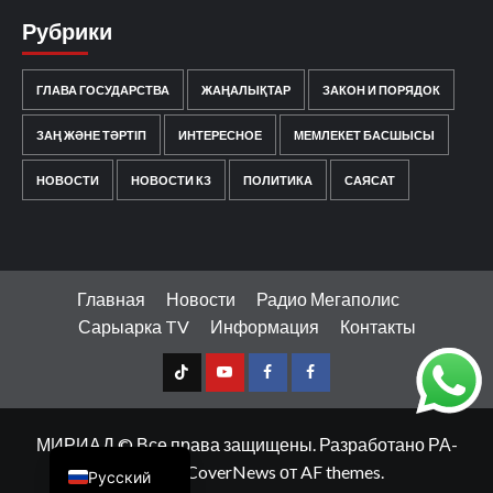
Рубрики
ГЛАВА ГОСУДАРСТВА
ЖАҢАЛЫҚТАР
ЗАКОН И ПОРЯДОК
ЗАҢ ЖӘНЕ ТӘРТІП
ИНТЕРЕСНОЕ
МЕМЛЕКЕТ БАСШЫСЫ
НОВОСТИ
НОВОСТИ КЗ
ПОЛИТИКА
САЯСАТ
Главная
Новости
Радио Мегаполис
Сарыарка TV
Информация
Контакты
TT
Youtube
FB1
FB2
Қазақ тілі
МИРИАД © Все права защищены. Разработано РА-
МЕДИА
|
CoverNews
от AF themes.
Русский