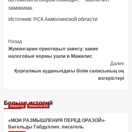
замакима.
Источник: РСК Акмолинской области
Post
Назад
Жумангарин приоткрыл завесу: какие
Navigation
налоговые нормы ушли в Мажилис
Далее
Қорғалжын ауданындағы білім саласының оң
өзгерістері
Больше историй
Новости
Новости КЗ
«МОИ РАЗМЫШЛЕНИЯ ПЕРЕД ОРАЗОЙ»-
Бигельды Габдуллин, писатель