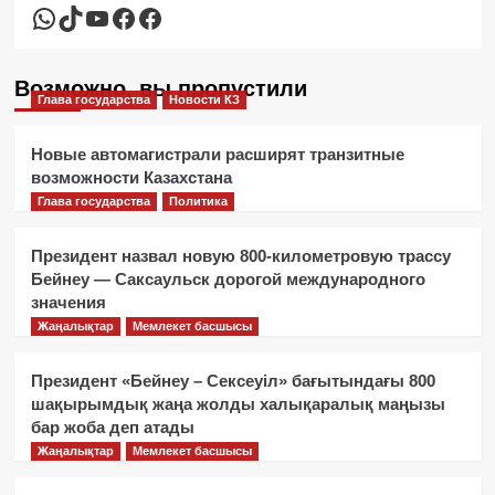
WhatsApp
TikTok
YouTube
Facebook
Facebook
Возможно, вы пропустили
Глава государства
Новости КЗ
Новые автомагистрали расширят транзитные
возможности Казахстана
Глава государства
Политика
Президент назвал новую 800-километровую трассу
Бейнеу — Саксаульск дорогой международного
значения
Жаңалықтар
Мемлекет басшысы
Президент «Бейнеу – Сексеуіл» бағытындағы 800
шақырымдық жаңа жолды халықаралық маңызы
бар жоба деп атады
Жаңалықтар
Мемлекет басшысы