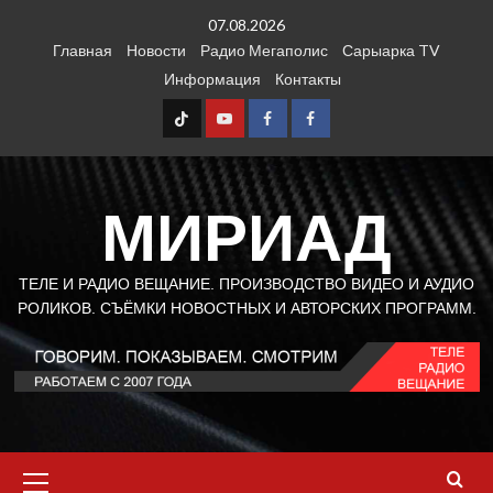
Перейти
07.08.2026
к
Главная
Новости
Радио Мегаполис
Сарыарка TV
содержимому
Информация
Контакты
TT
Youtube
FB1
FB2
МИРИАД
ТЕЛЕ И РАДИО ВЕЩАНИЕ. ПРОИЗВОДСТВО ВИДЕО И АУДИО
РОЛИКОВ. СЪЁМКИ НОВОСТНЫХ И АВТОРСКИХ ПРОГРАММ.
Основное
меню