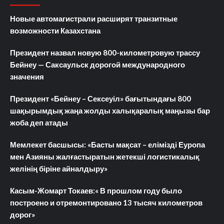
Новые автомагистрали расширят транзитные
возможности Казахстана
Президент назвал новую 800-километровую трассу
Бейнеу — Саксаульск дорогой международного
значения
Президент «Бейнеу – Сексеуіл» бағытындағы 800
шақырымдық жаңа жолды халықаралық маңызы бар
жоба деп атады
Мемлекет басшысы: «Басты мақсат – елімізді Еуропа
мен Азияны жалғастыратын жетекші логистикалық
желінің біріне айналдыру»
Касым-Жомарт Токаев:« В прошлом году было
построено и отремонтировано 13 тысяч километров
дорог»