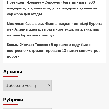
Президент «Бейнеу – Сексеуіл» бағытындағы 800
шақырымдық жаңа жолды халықаралық маңызы
бар жоба деп атады
Мемлекет басшысы: «Басты мақсат – елімізді Еуропа
мен Азияны жалғастыратын жетекші логистикалық
желінің біріне айналдыру»
Касым-Жомарт Токаев:« В прошлом году было
построено и отремонтировано 13 тысяч километров
дорог»
Архивы
Архивы
Рубрики