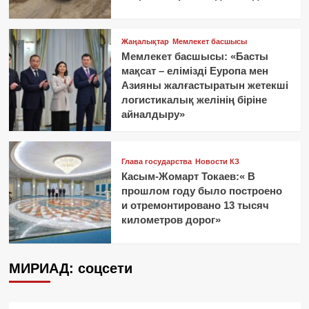
Жаңалықтар
Мемлекет басшысы
Мемлекет басшысы: «Басты
мақсат – елімізді Еуропа мен
Азияны жалғастыратын жетекші
логистикалық желінің біріне
айналдыру»
Глава государства
Новости КЗ
Касым-Жомарт Токаев:« В
прошлом году было построено
и отремонтировано 13 тысяч
километров дорог»
МИРИАД: соцсети