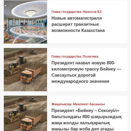
Глава государства
Новости КЗ
Новые автомагистрали
расширят транзитные
возможности Казахстана
Глава государства
Политика
Президент назвал новую 800-
километровую трассу Бейнеу —
Саксаульск дорогой
международного значения
Жаңалықтар
Мемлекет басшысы
Президент «Бейнеу – Сексеуіл»
бағытындағы 800 шақырымдық
жаңа жолды халықаралық
маңызы бар жоба деп атады