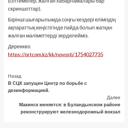
(сілтемелер, жалған хабарламалары бар
скриншоттар).
Бірінші шығарылымда соңғы кездері еліміздің
ақпараттық кеңістігінде пайда болып жатқан
жалған мәліметтерді зерделейміз.
Дереккөз:
https://ortcom.kz/kk/novosti/1754027735
Post
Назад
В СЦК запущен Центр по борьбе с
Navigation
дезинформацией.
Далее
Макинск меняется: в Буландынском районе
реконструируют железнодорожный вокзал