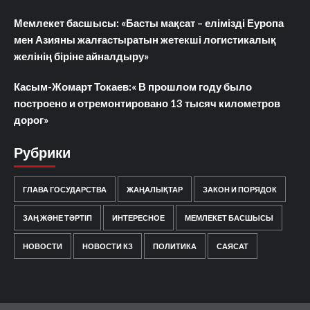
Мемлекет басшысы: «Басты мақсат – елімізді Еуропа
мен Азияны жалғастыратын жетекші логистикалық
желінің біріне айналдыру»
Касым-Жомарт Токаев:« В прошлом году было
построено и отремонтировано 13 тысяч километров
дорог»
Рубрики
ГЛАВА ГОСУДАРСТВА
ЖАҢАЛЫҚТАР
ЗАКОН И ПОРЯДОК
ЗАҢ ЖӘНЕ ТӘРТІП
ИНТЕРЕСНОЕ
МЕМЛЕКЕТ БАСШЫСЫ
НОВОСТИ
НОВОСТИ КЗ
ПОЛИТИКА
САЯСАТ