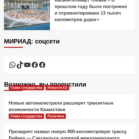
прошлом году было построено
и отремонтировано 13 тысяч
километров дорог»
МИРИАД: соцсети
WhatsApp
TikTok
YouTube
Facebook
Facebook
Возможно, вы пропустили
Глава государства
Новости КЗ
Новые автомагистрали расширят транзитные
возможности Казахстана
Глава государства
Политика
Президент назвал новую 800-километровую трассу
Бейнеу — Саксаульск дорогой международного