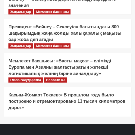
значения
Жаңалықтар
Мемлекет басшысы
Президент «Бейнеу – Сексеуіл» бағытындағы 800
шақырымдық жаңа жолды халықаралық маңызы
бар жоба деп атады
Жаңалықтар
Мемлекет басшысы
Мемлекет басшысы: «Басты мақсат – елімізді
Еуропа мен Азияны жалғастыратын жетекші
логистикалық желінің біріне айналдыру»
Глава государства
Новости КЗ
Касым-Жомарт Токаев:« В прошлом году было
построено и отремонтировано 13 тысяч километров
дорог»