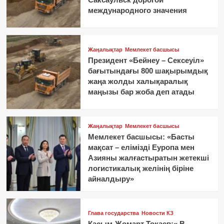
международного значения
Жаңалықтар
Мемлекет басшысы
Президент «Бейнеу – Сексеуіл»
бағытындағы 800 шақырымдық
жаңа жолды халықаралық
маңызы бар жоба деп атады
Жаңалықтар
Мемлекет басшысы
Мемлекет басшысы: «Басты
мақсат – елімізді Еуропа мен
Азияны жалғастыратын жетекші
логистикалық желінің біріне
айналдыру»
Глава государства
Новости КЗ
Касым-Жомарт Токаев:« В