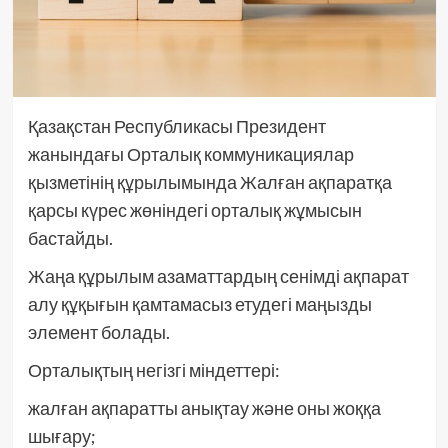
Қазақстан Республикасы Президент
жанындағы Орталық коммуникациялар
қызметінің құрылымында Жалған ақпаратқа
қарсы күрес жөніндегі орталық жұмысын
бастайды.
Жаңа құрылым азаматтардың сенімді ақпарат
алу құқығын қамтамасыз етудегі маңызды
элемент болады.
Орталықтың негізгі міндеттері:
жалған ақпаратты анықтау және оны жоққа
шығару;