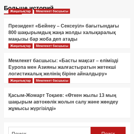
Больше историй
Жаңалықтар
Мемлекет басшысы
Президент «Бейнеу – Сексеуіл» бағытындағы
800 шақырымдық жаңа жолды халықаралық
маңызы бар жоба деп атады
Жаңалықтар
Мемлекет басшысы
Мемлекет басшысы: «Басты мақсат – елімізді
Еуропа мен Азияны жалғастыратын жетекші
логистикалық желінің біріне айналдыру»
Жаңалықтар
Мемлекет басшысы
Қасым-Жомарт Тоқаев: «Өткен жылы 13 мың
шақырым автокөлік жолын салу және жөндеу
жұмысы жүргізілді»
Найти: