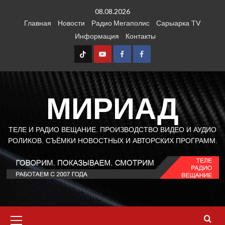
Перейти
08.08.2026
к
Главная
Новости
Радио Мегаполис
Сарыарка TV
содержимому
Информация
Контакты
TT
Youtube
FB1
FB2
МИРИАД
ТЕЛЕ И РАДИО ВЕЩАНИЕ. ПРОИЗВОДСТВО ВИДЕО И АУДИО
РОЛИКОВ. СЪЁМКИ НОВОСТНЫХ И АВТОРСКИХ ПРОГРАММ.
Основное
меню