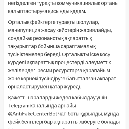
негізделген тұрақты коммуникациялық ортаны
қалыптастыруға қисынды қадам.
Орталық фейктерге тұрақты шолулар,
манипуляция жасау кейстерін жариялайды,
сондай-ақ резонанстық ақпараттық
тақырыптар бойынша сараптамалық
түсініктемелер береді. Орталықты іске қосу
күрделі ақпараттық процестерді әлеуметтік
желілердегі ресми ресурстарға қарапайым
және көрнекі түсіндіруге бағытталған ақпарат
орналастырумен қатар жүреді.
Қажетті шараларды жедел қабылдау үшін
Telegram каналында арнайы
@AntiFakeCenterBot чат-боты құрылды, мұнда
фейк белгілері бар ақпаратты жіберуге болады