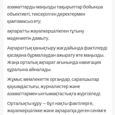
азаматтарды маңызды тақырыптар бойынша
объективті, тексерілген деректермен
қамтамасыз ету;
ақпаратты жауапкершілікпен тұтыну
мәдениетін дамыту.
Ақпараттық қанықтыру жағдайында фактілерді
қасақана бұрмалаудан ажырату өте маңызды.
Жаңа орталық ақпарат ағынында навигация
құралына айналады.
Жұмыс мемлекеттік органдар, сарапшылар
қауымдастығы, журналистер және
азаматтармен ынтымақтастықта жүргізіледі.
Орталықты құру — бұл нақты фактілерге,
жауапкершілікке және ақпаратқа деген сенімге