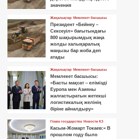
значения
Жаңалықтар
Мемлекет басшысы
Президент «Бейнеу –
Сексеуіл» бағытындағы
800 шақырымдық жаңа
жолды халықаралық
маңызы бар жоба деп
атады
Жаңалықтар
Мемлекет басшысы
Мемлекет басшысы:
«Басты мақсат – елімізді
Еуропа мен Азияны
жалғастыратын жетекші
логистикалық желінің
біріне айналдыру»
Глава государства
Новости КЗ
Касым-Жомарт Токаев:« В
прошлом году было