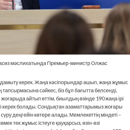
спасөз мәслихатында Премьер-министр Олжас
 дамыту керек. Жаңа кәсіпорындар ашып, жаңа жұмыс
тапсырмасына сәйкес, біз бұл бағытта белсенді,
оғарыда айтып өттім, биылдың өзінде 190 жаңа ірі
і керек болады. Сондықтан азаматтарымыз жоғары
сүру деңгейін көтере алады. Мемлекеттің міндеті –
өмек тек жұмыс істеуге қауқарсыз, өзін-өзі