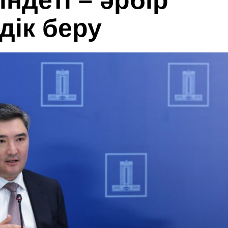
ндеті – әрбір
дік беру