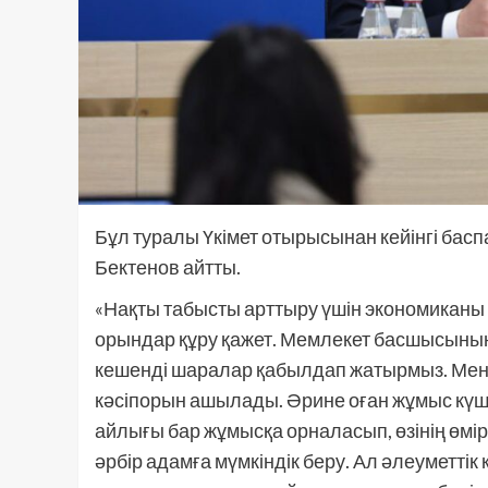
Бұл туралы Үкімет отырысынан кейінгі ба
Бектенов айтты.
«Нақты табысты арттыру үшін экономиканы
орындар құру қажет. Мемлекет басшысының 
кешенді шаралар қабылдап жатырмыз. Мен ж
кәсіпорын ашылады. Әрине оған жұмыс күш
айлығы бар жұмысқа орналасып, өзінің өмір 
әрбір адамға мүмкіндік беру. Ал әлеуметтік к