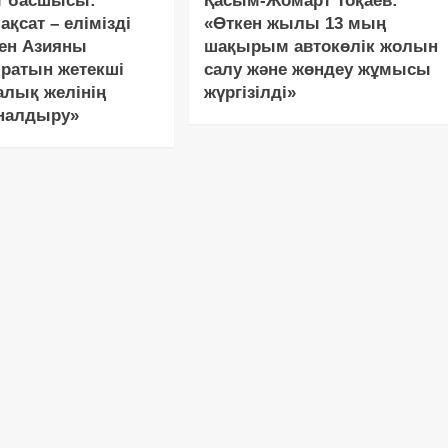
т басшысы:
Қасым-Жомарт Тоқаев:
ақсат – елімізді
«Өткен жылы 13 мың
ен Азияны
шақырым автокөлік жолын
ратын жетекші
салу және жөндеу жұмысы
алық желінің
жүргізілді»
йналдыру»