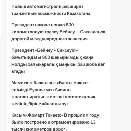
Новые автомагистрали расширят
транзитные возможности Казахстана
Президент назвал новую 800-
километровую трассу Бейнеу — Саксаульск
дорогой международного значения
Президент «Бейнеу – Сексеуіл»
бағытындағы 800 шақырымдық жаңа
жолды халықаралық маңызы бар жоба деп
атады
Мемлекет басшысы: «Басты мақсат –
елімізді Еуропа мен Азияны
жалғастыратын жетекші логистикалық
желінің біріне айналдыру»
Касым-Жомарт Токаев:« В прошлом году
было построено и отремонтировано 13
тысяч километров дорог»