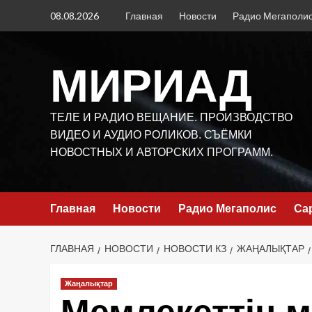
Перейти
08.08.2026
Главная
Новости
Радио Мегаполи
к
содержимому
МИРИАД
ТЕЛЕ И РАДИО ВЕЩАНИЕ. ПРОИЗВОДСТВО
ВИДЕО И АУДИО РОЛИКОВ. СЪЁМКИ
НОВОСТНЫХ И АВТОРСКИХ ПРОГРАММ.
Главная
Новости
Радио Мегаполис
Са
ГЛАВНАЯ
НОВОСТИ
НОВОСТИ КЗ
ЖАҢАЛЫҚТАР
Жаңалықтар