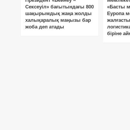
Президент «Бейнеу –
Мемлеке
Сексеуіл» бағытындағы 800
«Басты м
шақырымдық жаңа жолды
Еуропа м
халықаралық маңызы бар
жалғасты
жоба деп атады
логистик
біріне а