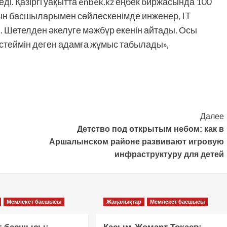
і. Қазіргі уақытта enbek.kz еңбек биржасында 100
рын басшыларымен сөйлескенімде инженер, IT
 Шетелден әкелуге мәжбүр екенін айтады. Осы
істеймін деген адамға жұмыс табылады»,
Далее
Детство под открытым небом: как в
Аршалынском районе развивают игровую
инфраструктуру для детей
Мемлекет басшысы
Жаңалықтар
Мемлекет басшысы