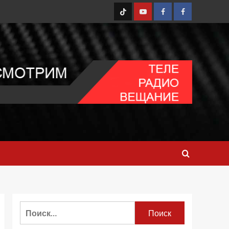
TT
Youtube
FB1
FB2
Найти: