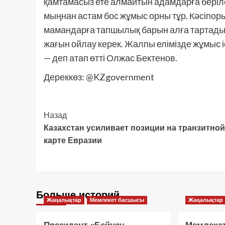
қамтамасыз ете алмайтын адамдарға берілед
мыңнан астам бос жұмыс орны тұр. Кәсіпо
мамандарға тапшылық барын алға тартады.
жағын ойлау керек. Жалпы елімізде жұмыс 
— деп атап өтті Олжас Бектенов.
Дереккөз: @KZgovernment
Post
Назад
Казахстан усиливает позиции на транзитной
Navigation
карте Евразии
Больше историй
Жаңалықтар
Мемлекет басшысы
Жаңалықтар