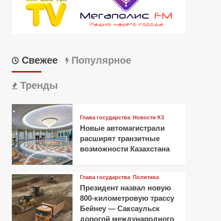
Свежее
Популярное
Тренды
Глава государства
Новости КЗ
Новые автомагистрали
расширят транзитные
возможности Казахстана
Глава государства
Политика
Президент назвал новую
800-километровую трассу
Бейнеу — Саксаульск
дорогой международного