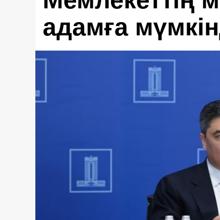
Мемлекеттің мі
адамға мүмкін