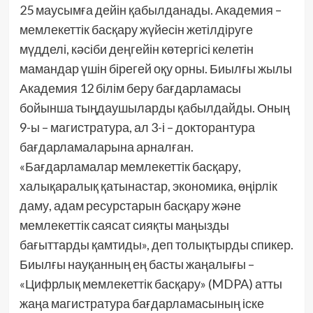
25 маусымға дейін қабылданады. Академия –
мемлекеттік басқару жүйесін жетілдіруге
мүдделі, кәсіби деңгейін көтергісі келетін
мамандар үшін бірегей оқу орны. Биылғы жылы
Академия 12 білім беру бағдарламасы
бойынша тыңдаушыларды қабылдайды. Оның
9-ы – магистратура, ал 3-і – докторантура
бағдарламаларына арналған.
«Бағдарламалар мемлекеттік басқару,
халықаралық қатынастар, экономика, өңірлік
даму, адам ресурстарын басқару және
мемлекеттік саясат сияқты маңызды
бағыттарды қамтиды», деп толықтырды спикер.
Биылғы науқанның ең басты жаңалығы –
«Цифрлық мемлекеттік басқару» (MDPA) атты
жаңа магистратура бағдарламасының іске