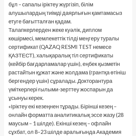
бұл – сапалы іріктеу жүргізіп, білім
алушылардың тиімді даярлығын қамтамасыз
етуге бағытталған қадам.
Талапкерлерден жеке куәлік, диплом
көшірмесі, мемлекеттік тілді меңгеру туралы
сертификат (QAZAQ RESMI TEST немесе
ҚАЗТЕСТ), халықаралық тіл сертификаты
(кейбір бағдарламалар үшін), еңбек қызметін
растайтын құжат және жолдама (грантқа өтініш
бергендер үшін) сұралады. Докторантура
үміткерлері ғылыми-зерттеу жоспарын да
ұсынуы керек.
«Іріктеу екі кезеңнен тұрады. Бірінші кезең –
онлайн форматта аналитикалық эссе жазу (28
маусым – 1 шілде). Екінші кезең – офлайн
сұхбат, ол 8–23 шілде аралығында Академия