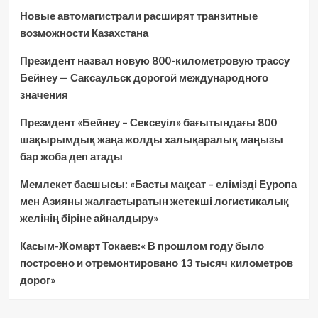
Новые автомагистрали расширят транзитные
возможности Казахстана
Президент назвал новую 800-километровую трассу
Бейнеу — Саксаульск дорогой международного
значения
Президент «Бейнеу – Сексеуіл» бағытындағы 800
шақырымдық жаңа жолды халықаралық маңызы
бар жоба деп атады
Мемлекет басшысы: «Басты мақсат – елімізді Еуропа
мен Азияны жалғастыратын жетекші логистикалық
желінің біріне айналдыру»
Касым-Жомарт Токаев:« В прошлом году было
построено и отремонтировано 13 тысяч километров
дорог»