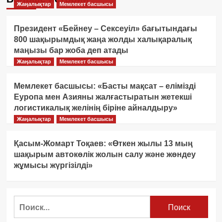
Жаңалықтар
Мемлекет басшысы
Президент «Бейнеу – Сексеуіл» бағытындағы
800 шақырымдық жаңа жолды халықаралық
маңызы бар жоба деп атады
Жаңалықтар
Мемлекет басшысы
Мемлекет басшысы: «Басты мақсат – елімізді
Еуропа мен Азияны жалғастыратын жетекші
логистикалық желінің біріне айналдыру»
Жаңалықтар
Мемлекет басшысы
Қасым-Жомарт Тоқаев: «Өткен жылы 13 мың
шақырым автокөлік жолын салу және жөндеу
жұмысы жүргізілді»
Найти: