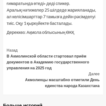
ғимаратында өтеді» деді спикер.
Аралық нәтижелер 25 шілдеде жарияланады,
ал келісімшарттар 7 тамызға дейін рәсімделуі
тиіс. Оқу 1 қыркүйекте басталады.
Дереккөз: Ақмола облысының ӨКҚ
Post
Назад
В Акмолинской области стартовал приём
Navigation
документов в Академию государственного
управления на 2025 год
Далее
Акмолинцы масштабно отметили День
единства народа Казахстана
Больше историй