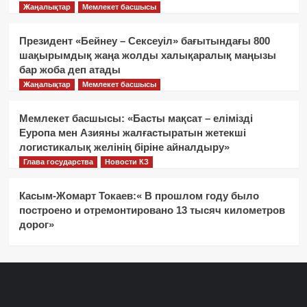
Жаңалықтар
Мемлекет басшысы
Президент «Бейнеу – Сексеуіл» бағытындағы 800
шақырымдық жаңа жолды халықаралық маңызы
бар жоба деп атады
Жаңалықтар
Мемлекет басшысы
Мемлекет басшысы: «Басты мақсат – елімізді
Еуропа мен Азияны жалғастыратын жетекші
логистикалық желінің біріне айналдыру»
Глава государства
Новости КЗ
Касым-Жомарт Токаев:« В прошлом году было
построено и отремонтировано 13 тысяч километров
дорог»