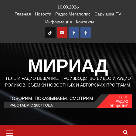
Перейти
10.08.2026
к
Главная
Новости
Радио Мегаполис
Сарыарка TV
содержимому
Информация
Контакты
TT
Youtube
FB1
FB2
МИРИАД
ТЕЛЕ И РАДИО ВЕЩАНИЕ. ПРОИЗВОДСТВО ВИДЕО И АУДИО
РОЛИКОВ. СЪЁМКИ НОВОСТНЫХ И АВТОРСКИХ ПРОГРАММ.
Основное
меню