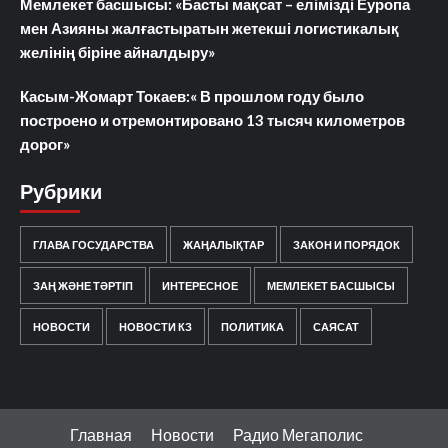
Мемлекет басшысы: «Басты мақсат – елімізді Еуропа
мен Азияны жалғастыратын жетекші логистикалық
желінің біріне айналдыру»
Касым-Жомарт Токаев:« В прошлом году было
построено и отремонтировано 13 тысяч километров
дорог»
Рубрики
ГЛАВА ГОСУДАРСТВА
ЖАҢАЛЫҚТАР
ЗАКОН И ПОРЯДОК
ЗАҢ ЖӘНЕ ТӘРТІП
ИНТЕРЕСНОЕ
МЕМЛЕКЕТ БАСШЫСЫ
НОВОСТИ
НОВОСТИ КЗ
ПОЛИТИКА
САЯСАТ
Главная
Новости
Радио Мегаполис