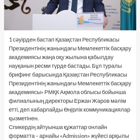
1 сәуірден бастап Қазақстан Республикасы
Президентінің жанындағы Мемлекеттік басқару
академиясы жаңа оқу жылына қабылдау
науқанын ресми түрде бастады. Бұл туралы
брифинг барысында Қазақстан Республикасы
Президентінің жанындағы Мемлекеттік басқару
академиясы» РМҚК Ақмола облысы бойынша
филиалының директоры Ержан Жаров мәлім
етті, деп хабарлайды Өңірлік коммуникациялар
қызметінен.
Спикердің айтуынша құжаттар онлайн
форматта – арнайы «Admission» жүйесі арқылы