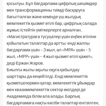
қосылуы. Бұл бағдарлама цифрлық шешімдер
мен трансформацияны тиімді басқаруға
бағытталған және кемінде үш жылдық
мемлекеттік қызмет өтілі бар, цифрлық салада
жұмыс істейтін үміткерлерге арналған.
«Магистратураға түсушілер үшін еңбек өтіліне
қойылатын талаптар да артты: енді жалпы
бағдарлама үшін – 3 жыл, ал «MPA» үшін – 5
жыл, «MPP» үшін – 4 жыл қызмет өтілі қажет»,
деді Ержан Жаров.
Биылғы жылы ақылы оқуға қабылдау
шарттары да кеңейтілді. Енді мемлекеттік
қызметшілермен қатар, мемлекеттік ұйымдар
мен квазимемлекеттік сектор өкілдері де
Академияда білім ала алады. Барлық
бағдарламаға нақты кәсіби талаптар енгізілген,