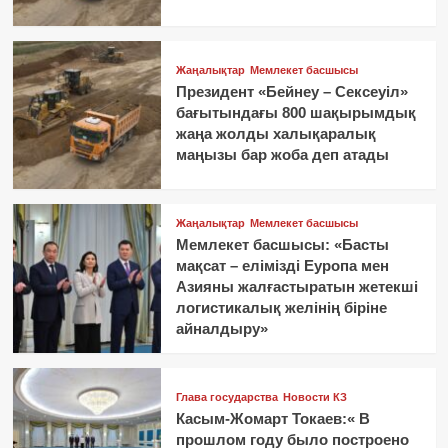
Жаңалықтар
Мемлекет басшысы
Президент «Бейнеу – Сексеуіл»
бағытындағы 800 шақырымдық
жаңа жолды халықаралық
маңызы бар жоба деп атады
Жаңалықтар
Мемлекет басшысы
Мемлекет басшысы: «Басты
мақсат – елімізді Еуропа мен
Азияны жалғастыратын жетекші
логистикалық желінің біріне
айналдыру»
Глава государства
Новости КЗ
Касым-Жомарт Токаев:« В
прошлом году было построено