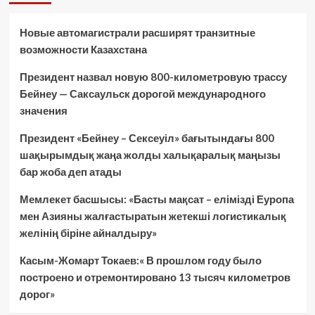
Новые автомагистрали расширят транзитные
возможности Казахстана
Президент назвал новую 800-километровую трассу
Бейнеу — Саксаульск дорогой международного
значения
Президент «Бейнеу – Сексеуіл» бағытындағы 800
шақырымдық жаңа жолды халықаралық маңызы
бар жоба деп атады
Мемлекет басшысы: «Басты мақсат – елімізді Еуропа
мен Азияны жалғастыратын жетекші логистикалық
желінің біріне айналдыру»
Касым-Жомарт Токаев:« В прошлом году было
построено и отремонтировано 13 тысяч километров
дорог»