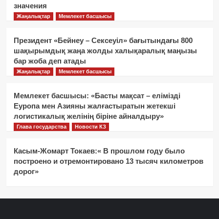
значения
Жаңалықтар
Мемлекет басшысы
Президент «Бейнеу – Сексеуіл» бағытындағы 800
шақырымдық жаңа жолды халықаралық маңызы
бар жоба деп атады
Жаңалықтар
Мемлекет басшысы
Мемлекет басшысы: «Басты мақсат – елімізді
Еуропа мен Азияны жалғастыратын жетекші
логистикалық желінің біріне айналдыру»
Глава государства
Новости КЗ
Касым-Жомарт Токаев:« В прошлом году было
построено и отремонтировано 13 тысяч километров
дорог»