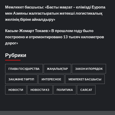
Мемлекет басшысы: «Басты мақсат – елімізді Еуропа
мен Азияны жалғастыратын жетекші логистикалық
желінің біріне айналдыру»
Касым-Жомарт Токаев:« В прошлом году было
построено и отремонтировано 13 тысяч километров
дорог»
Рубрики
ГЛАВА ГОСУДАРСТВА
ЖАҢАЛЫҚТАР
ЗАКОН И ПОРЯДОК
ЗАҢ ЖӘНЕ ТӘРТІП
ИНТЕРЕСНОЕ
МЕМЛЕКЕТ БАСШЫСЫ
НОВОСТИ
НОВОСТИ КЗ
ПОЛИТИКА
САЯСАТ