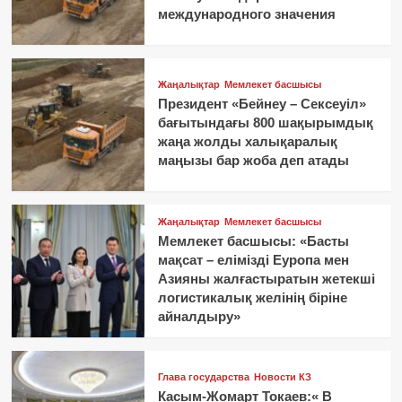
международного значения
Жаңалықтар
Мемлекет басшысы
Президент «Бейнеу – Сексеуіл»
бағытындағы 800 шақырымдық
жаңа жолды халықаралық
маңызы бар жоба деп атады
Жаңалықтар
Мемлекет басшысы
Мемлекет басшысы: «Басты
мақсат – елімізді Еуропа мен
Азияны жалғастыратын жетекші
логистикалық желінің біріне
айналдыру»
Глава государства
Новости КЗ
Касым-Жомарт Токаев:« В