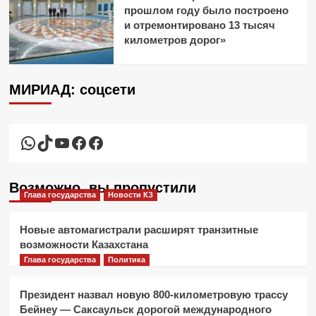
прошлом году было построено
и отремонтировано 13 тысяч
километров дорог»
МИРИАД: соцсети
WhatsApp
TikTok
YouTube
Facebook
Facebook
Возможно, вы пропустили
Глава государства
Новости КЗ
Новые автомагистрали расширят транзитные
возможности Казахстана
Глава государства
Политика
Президент назвал новую 800-километровую трассу
Бейнеу — Саксаульск дорогой международного