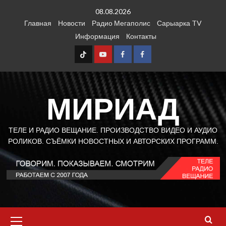
Перейти
08.08.2026
к
Главная
Новости
Радио Мегаполис
Сарыарка TV
содержимому
Информация
Контакты
TT
Youtube
FB1
FB2
МИРИАД
ТЕЛЕ И РАДИО ВЕЩАНИЕ. ПРОИЗВОДСТВО ВИДЕО И АУДИО
РОЛИКОВ. СЪЁМКИ НОВОСТНЫХ И АВТОРСКИХ ПРОГРАММ.
Основное
меню