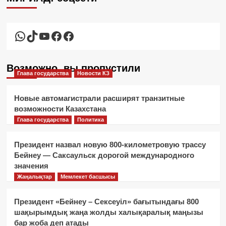
WhatsApp
TikTok
YouTube
Facebook
Facebook
Возможно, вы пропустили
Глава государства
Новости КЗ
Новые автомагистрали расширят транзитные
возможности Казахстана
Глава государства
Политика
Президент назвал новую 800-километровую трассу
Бейнеу — Саксаульск дорогой международного
значения
Жаңалықтар
Мемлекет басшысы
Президент «Бейнеу – Сексеуіл» бағытындағы 800
шақырымдық жаңа жолды халықаралық маңызы
бар жоба деп атады