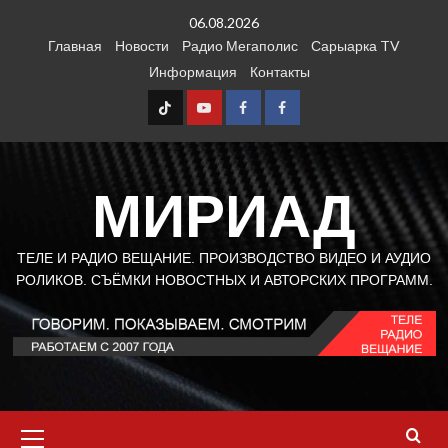
Перейти
06.08.2026
к
Главная
Новости
Радио Мегаполис
Сарыарка TV
содержимому
Информация
Контакты
TT
Youtube
FB1
FB2
МИРИАД
ТЕЛЕ И РАДИО ВЕЩАНИЕ. ПРОИЗВОДСТВО ВИДЕО И АУДИО
РОЛИКОВ. СЪЁМКИ НОВОСТНЫХ И АВТОРСКИХ ПРОГРАММ.
Основное
меню