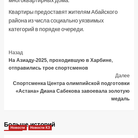
многоквартирных дома.
Квартиры предоставят жителям Абайского
района из числа социально уязвимых
категорий в порядке очереди.
Post
Назад
На Азиаду-2025, проходившую в Харбине,
Navigation
отправились трое спортсменов
Далее
Спортсменка Центра олимпийской подготовки
«Астана» Диана Сабекова завоевала золотую
медаль
Больше историй
Новости
Новости КЗ