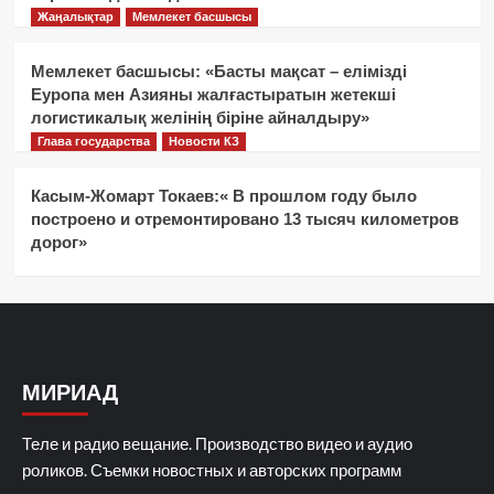
Жаңалықтар
Мемлекет басшысы
Мемлекет басшысы: «Басты мақсат – елімізді
Еуропа мен Азияны жалғастыратын жетекші
логистикалық желінің біріне айналдыру»
Глава государства
Новости КЗ
Касым-Жомарт Токаев:« В прошлом году было
построено и отремонтировано 13 тысяч километров
дорог»
МИРИАД
Теле и радио вещание. Производство видео и аудио
роликов. Съемки новостных и авторских программ