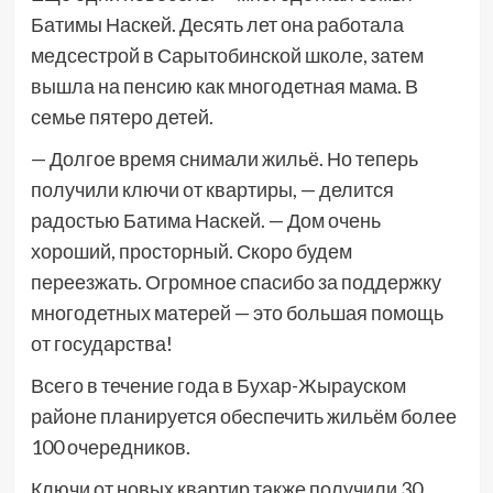
Батимы Наскей. Десять лет она работала
медсестрой в Сарытобинской школе, затем
вышла на пенсию как многодетная мама. В
семье пятеро детей.
— Долгое время снимали жильё. Но теперь
получили ключи от квартиры, — делится
радостью Батима Наскей. — Дом очень
хороший, просторный. Скоро будем
переезжать. Огромное спасибо за поддержку
многодетных матерей — это большая помощь
от государства!
Всего в течение года в Бухар-Жырауском
районе планируется обеспечить жильём более
100 очередников.
Ключи от новых квартир также получили 30