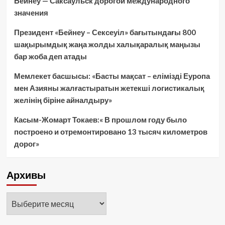
Бейнеу — Саксаульск дорогой международного
значения
Президент «Бейнеу – Сексеуіл» бағытындағы 800
шақырымдық жаңа жолды халықаралық маңызы
бар жоба деп атады
Мемлекет басшысы: «Басты мақсат – елімізді Еуропа
мен Азияны жалғастыратын жетекші логистикалық
желінің біріне айналдыру»
Касым-Жомарт Токаев:« В прошлом году было
построено и отремонтировано 13 тысяч километров
дорог»
Архивы
Архивы