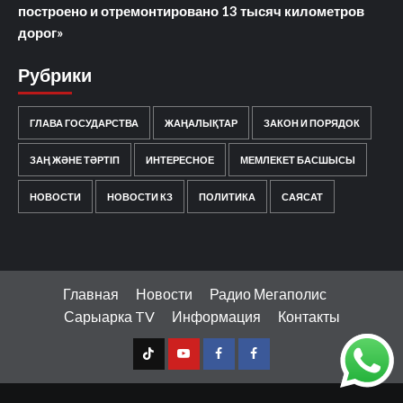
построено и отремонтировано 13 тысяч километров
дорог»
Рубрики
ГЛАВА ГОСУДАРСТВА
ЖАҢАЛЫҚТАР
ЗАКОН И ПОРЯДОК
ЗАҢ ЖӘНЕ ТӘРТІП
ИНТЕРЕСНОЕ
МЕМЛЕКЕТ БАСШЫСЫ
НОВОСТИ
НОВОСТИ КЗ
ПОЛИТИКА
САЯСАТ
Главная
Новости
Радио Мегаполис
Сарыарка TV
Информация
Контакты
TT
Youtube
FB1
FB2