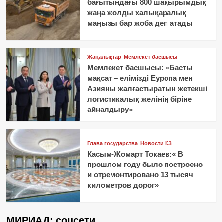
бағытындағы 800 шақырымдық
жаңа жолды халықаралық
маңызы бар жоба деп атады
Жаңалықтар
Мемлекет басшысы
Мемлекет басшысы: «Басты
мақсат – елімізді Еуропа мен
Азияны жалғастыратын жетекші
логистикалық желінің біріне
айналдыру»
Глава государства
Новости КЗ
Касым-Жомарт Токаев:« В
прошлом году было построено
и отремонтировано 13 тысяч
километров дорог»
МИРИАД: соцсети