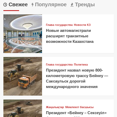
Свежее
Популярное
Тренды
Глава государства
Новости КЗ
Новые автомагистрали
расширят транзитные
возможности Казахстана
Глава государства
Политика
Президент назвал новую 800-
километровую трассу Бейнеу —
Саксаульск дорогой
международного значения
Жаңалықтар
Мемлекет басшысы
Президент «Бейнеу – Сексеуіл»