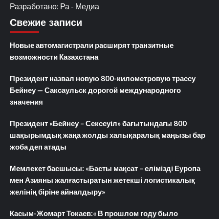
Разработано: Ра - Медиа
Свежие записи
Новые автомагистрали расширят транзитные
возможности Казахстана
Президент назвал новую 800-километровую трассу
Бейнеу — Саксаульск дорогой международного
значения
Президент «Бейнеу – Сексеуіл» бағытындағы 800
шақырымдық жаңа жолды халықаралық маңызы бар
жоба деп атады
Мемлекет басшысы: «Басты мақсат – елімізді Еуропа
мен Азияны жалғастыратын жетекші логистикалық
желінің біріне айналдыру»
Касым-Жомарт Токаев:« В прошлом году было