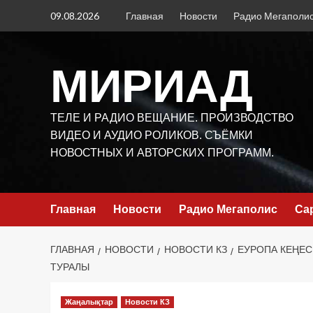
Перейти
09.08.2026
Главная
Новости
Радио Мегаполи
к
содержимому
МИРИАД
ТЕЛЕ И РАДИО ВЕЩАНИЕ. ПРОИЗВОДСТВО
ВИДЕО И АУДИО РОЛИКОВ. СЪЁМКИ
НОВОСТНЫХ И АВТОРСКИХ ПРОГРАММ.
Главная
Новости
Радио Мегаполис
Са
ГЛАВНАЯ
НОВОСТИ
НОВОСТИ КЗ
ЕУРОПА КЕҢЕС
ТУРАЛЫ
Жаңалықтар
Новости КЗ