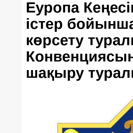
Еуропа Кеңес
істер бойынш
көрсету тура
Конвенциясын
шақыру тура