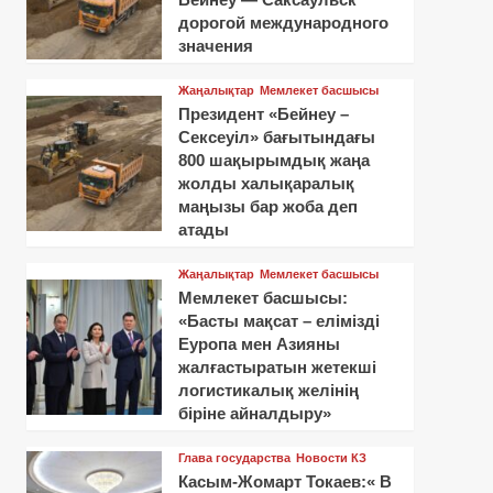
дорогой международного
значения
Жаңалықтар
Мемлекет басшысы
Президент «Бейнеу –
Сексеуіл» бағытындағы
800 шақырымдық жаңа
жолды халықаралық
маңызы бар жоба деп
атады
Жаңалықтар
Мемлекет басшысы
Мемлекет басшысы:
«Басты мақсат – елімізді
Еуропа мен Азияны
жалғастыратын жетекші
логистикалық желінің
біріне айналдыру»
Глава государства
Новости КЗ
Касым-Жомарт Токаев:« В