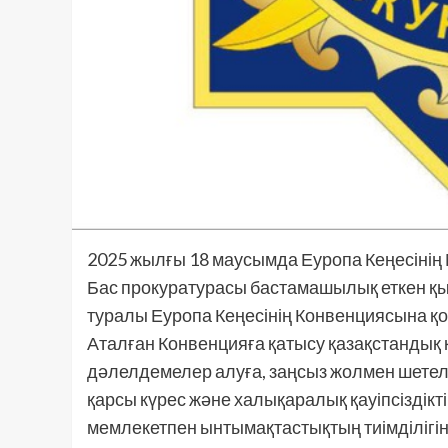
2025 жылғы 18 маусымда Еуропа Кеңесінің
Бас прокуратурасы бастамашылық еткен қы
туралы Еуропа Кеңесінің Конвенциясына қо
Аталған Конвенцияға қатысу қазақстандық
дәлелдемелер алуға, заңсыз жолмен шетел
қарсы күрес және халықаралық қауіпсіздік
мемлекетпен ынтымақтастықтың тиімділігін 