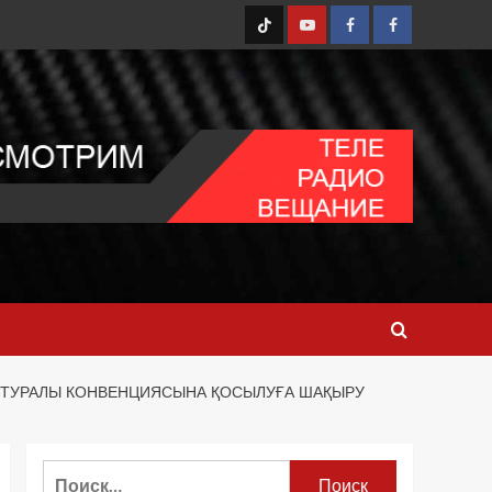
TT
Youtube
FB1
FB2
У ТУРАЛЫ КОНВЕНЦИЯСЫНА ҚОСЫЛУҒА ШАҚЫРУ
Найти: