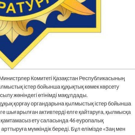
 Министрлер Комитеті Қазақстан Республикасының
лмыстық істер бойынша құқықтық көмек көрсету
сылу жөніндегі өтінімді мақұлдады.
 құқық қорғау органдарына қылмыстық істер бойынша
ге шығарылған активтерді елге қайтаруға, қылмысқа
ті қамтамасыз ету саласында 46 еуропалық
арттыруға мүмкіндік береді. Бұл елімізде «Заң мен