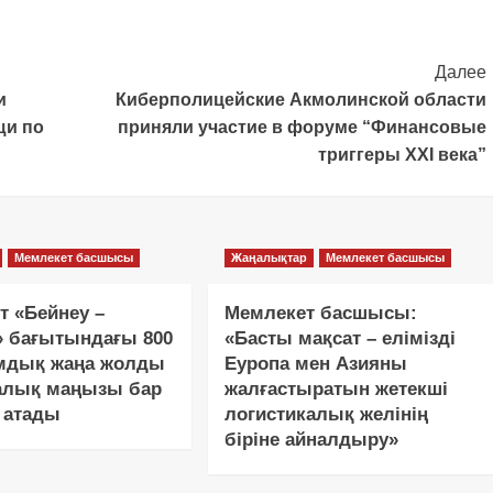
Далее
и
Киберполицейские Акмолинской области
щи по
приняли участие в форуме “Финансовые
триггеры XXI века”
Мемлекет басшысы
Жаңалықтар
Мемлекет басшысы
т «Бейнеу –
Мемлекет басшысы:
» бағытындағы 800
«Басты мақсат – елімізді
дық жаңа жолды
Еуропа мен Азияны
алық маңызы бар
жалғастыратын жетекші
 атады
логистикалық желінің
біріне айналдыру»