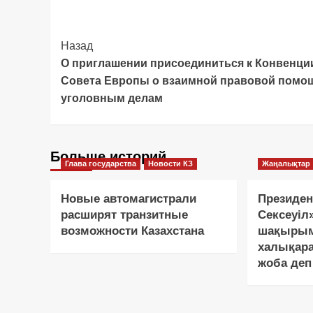
Post
Назад
О приглашении присоединиться к Конвенци
Navigation
Совета Европы о взаимной правовой помо
уголовным делам
Больше историй
Глава государства
Новости КЗ
Жаңалықтар
Новые автомагистрали
Президен
расширят транзитные
Сексеуіл
возможности Казахстана
шақырым
халықар
жоба деп