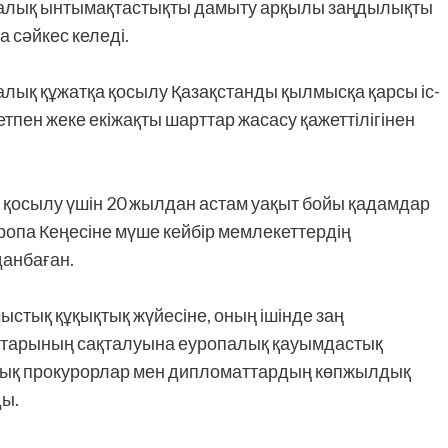
алық ынтымақтастықты дамыту арқылы заңдылықты
а сәйкес келеді.
лық құжатқа қосылу Қазақстанды қылмысқа қарсы іс-
пен жеке екіжақты шарттар жасасу қажеттілігінен
а қосылу үшін 20 жылдан астам уақыт бойы қадамдар
ропа Кеңесіне мүше кейбір мемлекеттердің
анбаған.
стық құқықтық жүйесіне, оның ішінде заң
ықтарының сақталуына еуропалық қауымдастық
андық прокурорлар мен дипломаттардың көпжылдық
ды.