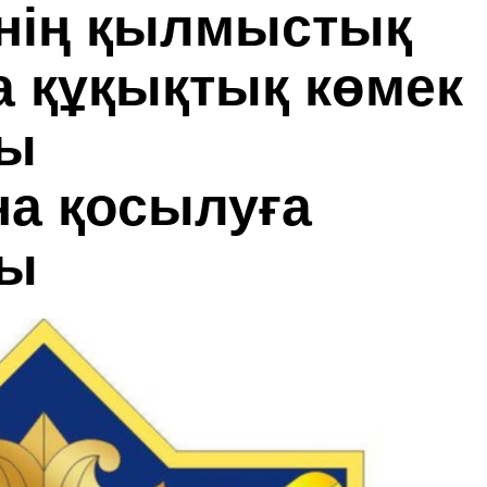
інің қылмыстық
а құқықтық көмек
лы
а қосылуға
лы