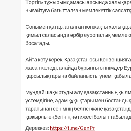
Тәртіп» тұжырымдамасы аясында халықар
нығайтуға бағытталған мемлекеттік саясатқ
Сонымен қатар, аталған көпжақты халықара
қимыл саласында әрбір еуропалық мемлекет
босатады.
Айта кету керек, Қазақстан осы Конвенцияғ
жасап келеді, алайда бұрынғы өтінімдер Еу
қарсылықтарына байланысты үнемі қабылд
Мұндай шақыртуды алу Қазақстанның қылмы
үстемдігіне, адам құқықтары мен бостанд
тарапынан сенімнің белгісі және қазақст
қажырлы еңбегінің нәтижесі болып табыла
Дереккөз:
https://t.me/GenPr