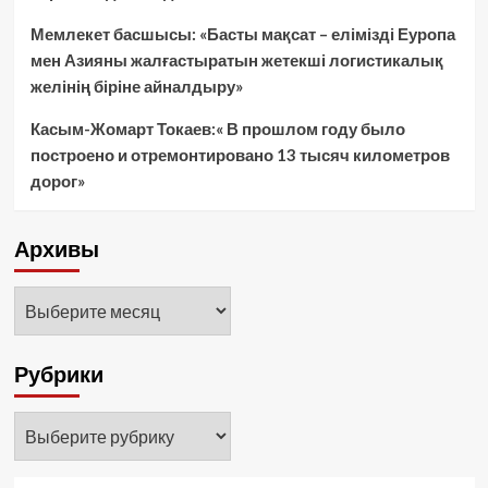
Мемлекет басшысы: «Басты мақсат – елімізді Еуропа
мен Азияны жалғастыратын жетекші логистикалық
желінің біріне айналдыру»
Касым-Жомарт Токаев:« В прошлом году было
построено и отремонтировано 13 тысяч километров
дорог»
Архивы
Архивы
Рубрики
Рубрики