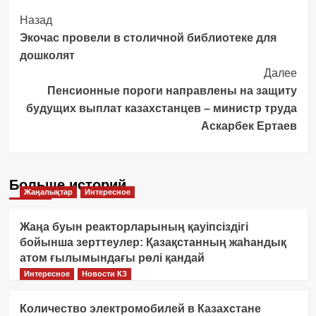
Post
Назад
Экочас провели в столичной библиотеке для
Navigation
дошколят
Далее
Пенсионные пороги направлены на защиту
будущих выплат казахстанцев – министр труда
Аскарбек Ертаев
Больше историй
Жаңалықтар
Интересное
Жаңа буын реакторларының қауіпсіздігі
бойынша зерттеулер: Қазақстанның жаһандық
атом ғылымындағы рөлі қандай
Интересное
Новости КЗ
Количество электромобилей в Казахстане