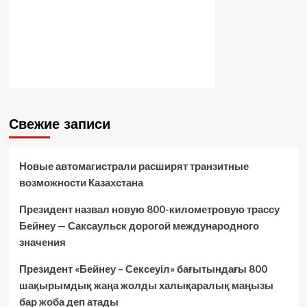
Свежие записи
Новые автомагистрали расширят транзитные
возможности Казахстана
Президент назвал новую 800-километровую трассу
Бейнеу — Саксаульск дорогой международного
значения
Президент «Бейнеу – Сексеуіл» бағытындағы 800
шақырымдық жаңа жолды халықаралық маңызы
бар жоба деп атады