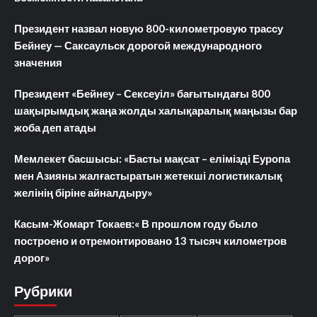
Президент назвал новую 800-километровую трассу
Бейнеу — Саксаульск дорогой международного
значения
Президент «Бейнеу – Сексеуіл» бағытындағы 800
шақырымдық жаңа жолды халықаралық маңызы бар
жоба деп атады
Мемлекет басшысы: «Басты мақсат – елімізді Еуропа
мен Азияны жалғастыратын жетекші логистикалық
желінің біріне айналдыру»
Касым-Жомарт Токаев:« В прошлом году было
построено и отремонтировано 13 тысяч километров
дорог»
Рубрики