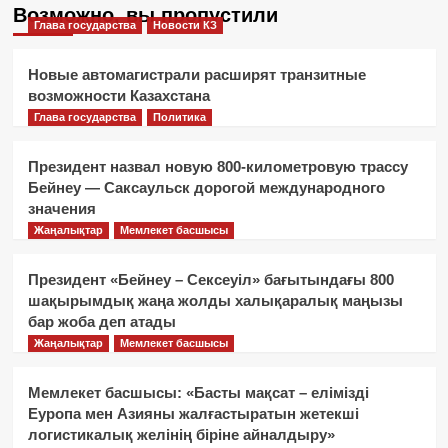
Возможно, вы пропустили
Глава государства
Новости КЗ
Новые автомагистрали расширят транзитные
возможности Казахстана
Глава государства
Политика
Президент назвал новую 800-километровую трассу
Бейнеу — Саксаульск дорогой международного
значения
Жаңалықтар
Мемлекет басшысы
Президент «Бейнеу – Сексеуіл» бағытындағы 800
шақырымдық жаңа жолды халықаралық маңызы
бар жоба деп атады
Жаңалықтар
Мемлекет басшысы
Мемлекет басшысы: «Басты мақсат – елімізді
Еуропа мен Азияны жалғастыратын жетекші
логистикалық желінің біріне айналдыру»