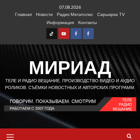
Перейти
07.08.2026
к
Главная
Новости
Радио Мегаполис
Сарыарка TV
содержимому
Информация
Контакты
TT
Youtube
FB1
FB2
МИРИАД
ТЕЛЕ И РАДИО ВЕЩАНИЕ. ПРОИЗВОДСТВО ВИДЕО И АУДИО
РОЛИКОВ. СЪЁМКИ НОВОСТНЫХ И АВТОРСКИХ ПРОГРАММ.
Основное
меню