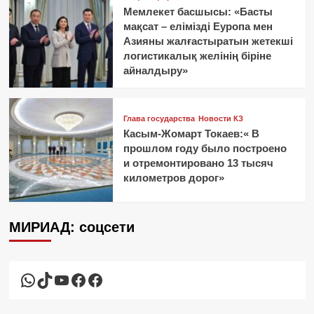
Мемлекет басшысы: «Басты
мақсат – елімізді Еуропа мен
Азияны жалғастыратын жетекші
логистикалық желінің біріне
айналдыру»
Глава государства
Новости КЗ
Касым-Жомарт Токаев:« В
прошлом году было построено
и отремонтировано 13 тысяч
километров дорог»
МИРИАД: соцсети
WhatsApp
TikTok
YouTube
Facebook
Facebook