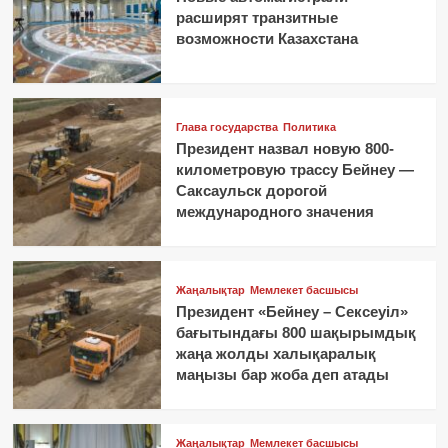
расширят транзитные
возможности Казахстана
Глава государства
Политика
Президент назвал новую 800-
километровую трассу Бейнеу —
Саксаульск дорогой
международного значения
Жаңалықтар
Мемлекет басшысы
Президент «Бейнеу – Сексеуіл»
бағытындағы 800 шақырымдық
жаңа жолды халықаралық
маңызы бар жоба деп атады
Жаңалықтар
Мемлекет басшысы