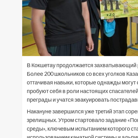
В Кокшетау продолжается захватывающий р
Более 200 школьников со всех уголков Каз
оттачивая навыки, которые однажды могут с
пробуют себя в роли настоящих спасателе
преграды и учатся эвакуировать пострадав
Накануне завершился уже третий этап сор
зрелищных. Утром стартовало задание «По
среды», ключевым испытанием которого ст
использованием канатной системы и альпи