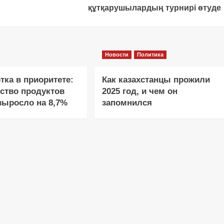
құтқарушылардың турнирі өтуде
Новости
Политика
тка в приоритете:
Как казахстанцы прожили
ство продуктов
2025 год, и чем он
выросло на 8,7%
запомнился