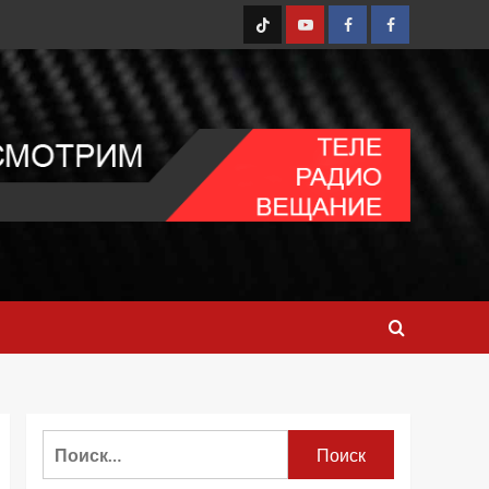
TT
Youtube
FB1
FB2
Найти: