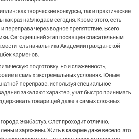
плин: как творческие конкурсы, так и практические
ы как раз наблюдаем сегодня. Кроме этого, есть
и переправа через водное препятствие. Всего
блики. Сегодняшний этап посвящен спасательным
заместитель начальника Академии гражданской
шбек Карменов.
изическую подготовку, но и слаженность,
ровие в самых экстремальных условиях. Юным
анатной переправе, используя специальное
задания закаляют характер, учат быстро принимать
оддерживать товарищей даже в самых сложных
города Экибастуз. Слет проходит отлично,
лены и заряжены. Жить в казарме даже весело, это
фессии спасателя — это мои главные планы на