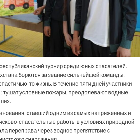
еспубликанский турнир среди юных спасателей.
ахстана борются за звание сильнейшей команды,
пасти чью-то жизнь. В течение пяти дней участники
й: тушат условные пожары, преодолевают водные
ших.
евнования, ставший одним из самых напряженных и
исково-спасательные работы в условиях природной
ала переправа через водное препятствие с
нистского снаряжения.