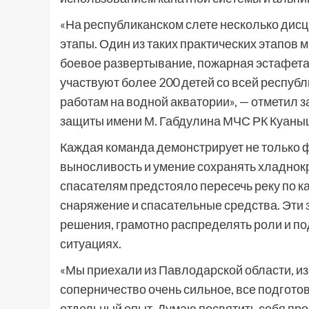
«На республиканском слете несколько дисци
этапы. Один из таких практических этапов м
боевое развертывание, пожарная эстафета 
участвуют более 200 детей со всей респу
работам на водной акватории», — отметил 
защиты имени М. Габдулина МЧС РК Куаны
Каждая команда демонстрирует не только ф
выносливость и умение сохранять хладнок
спасателям предстояло пересечь реку по к
снаряжение и спасательные средства. Эти 
решения, грамотно распределять роли и п
ситуациях.
«Мы приехали из Павлодарской области, из 
соперничество очень сильное, все подготов
отдельный опыт. Думаю посвятить себя про