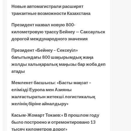
Новые автомагистрали расширят
транзитные возможности Казахстана
Президент назвал новую 800-
километровую трассу Бейнеу — Саксаульск
дорогой международного значения
Президент «Бейнеу – Сексеуіл»
бағытындағы 800 шақырымдық жаңа
жолды халықаралық маңызы бар жоба деп
атады
Мемлекет басшысы: «Басты мақсат –
елімізді Еуропа мен Азияны
жалғастыратын жетекші логистикалық
желінің біріне айналдыру»
Касым-Жомарт Токаев:« В прошлом году
было построено и отремонтировано 13
тысяч километров дорог»