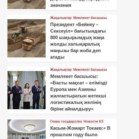
значения
Жаңалықтар
Мемлекет басшысы
Президент «Бейнеу –
Сексеуіл» бағытындағы
800 шақырымдық жаңа
жолды халықаралық
маңызы бар жоба деп
атады
Жаңалықтар
Мемлекет басшысы
Мемлекет басшысы:
«Басты мақсат – елімізді
Еуропа мен Азияны
жалғастыратын жетекші
логистикалық желінің
біріне айналдыру»
Глава государства
Новости КЗ
Касым-Жомарт Токаев:« В
прошлом году было