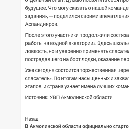
будущее. Что могу сказать о нашей команд
задания», — поделился своими впечатлени
Аспандияров.
После этого участники продолжили состяза
работы на водной акватории». Здесь школьн
ловкость, но и уверенно применять спаса
пострадавшего на борт лодки, оказание пе
Уже сегодня состоится торжественная цер
спасатель». По итогам насыщенных и захв
этапов, и страна узнает имена лучших кома
Источник: УВП Акмолинской области
Post
Назад
В Акмолинской области официально старт