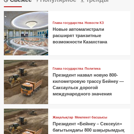
Глава государства
Новости КЗ
Новые автомагистрали
расширят транзитные
возможности Казахстана
Глава государства
Политика
Президент назвал новую 800-
километровую трассу Бейнеу —
Саксаульск дорогой
международного значения
Жаңалықтар
Мемлекет басшысы
Президент «Бейнеу – Сексеуіл»
бағытындағы 800 шақырымдық