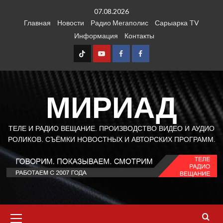
Перейти
07.08.2026
к
Главная
Новости
Радио Мегаполис
Сарыарка TV
содержимому
Информация
Контакты
TT
Youtube
FB1
FB2
МИРИАД
ТЕЛЕ И РАДИО ВЕЩАНИЕ. ПРОИЗВОДСТВО ВИДЕО И АУДИО
РОЛИКОВ. СЪЁМКИ НОВОСТНЫХ И АВТОРСКИХ ПРОГРАММ.
Основное
меню