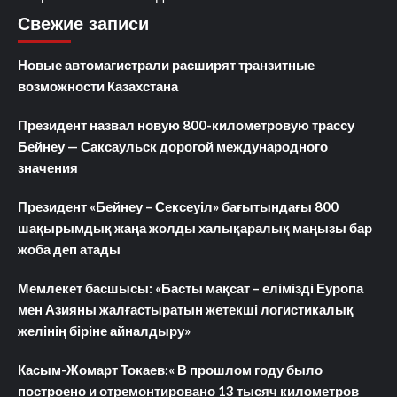
Свежие записи
Новые автомагистрали расширят транзитные
возможности Казахстана
Президент назвал новую 800-километровую трассу
Бейнеу — Саксаульск дорогой международного
значения
Президент «Бейнеу – Сексеуіл» бағытындағы 800
шақырымдық жаңа жолды халықаралық маңызы бар
жоба деп атады
Мемлекет басшысы: «Басты мақсат – елімізді Еуропа
мен Азияны жалғастыратын жетекші логистикалық
желінің біріне айналдыру»
Касым-Жомарт Токаев:« В прошлом году было
построено и отремонтировано 13 тысяч километров