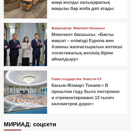
жаңа жолды халықаралық
маңызы бар жоба деп атады
Жаңалықтар
Мемлекет басшысы
Мемлекет басшысы: «Басты
мақсат – елімізді Еуропа мен
Азияны жалғастыратын жетекші
логистикалық желінің біріне
айналдыру»
Глава государства
Новости КЗ
Касым-Жомарт Токаев:« В
прошлом году было построено
и отремонтировано 13 тысяч
километров дорог»
МИРИАД: соцсети