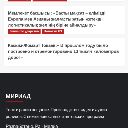
Мемлекет басшысы: «Басты мақсат – елімізді
Еуропа мен Азияны жалғастыратын жетекші
логистикалық желінің біріне айналдыру»
Глава государства
Новости КЗ
Касым-Жомарт Токаев:« В прошлом году было
построено и отремонтировано 13 тысяч километров
дорог»
МИРИАД
Теле и радио вещание. Производство видео и аудио
роликов. Съемки новостных и авторских программ
Разработано: Ра - Медиа