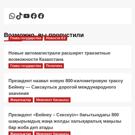
WhatsApp
TikTok
YouTube
Facebook
Facebook
Возможно, вы пропустили
Глава государства
Новости КЗ
Новые автомагистрали расширят транзитные
возможности Казахстана
Глава государства
Политика
Президент назвал новую 800-километровую трассу
Бейнеу — Саксаульск дорогой международного
значения
Жаңалықтар
Мемлекет басшысы
Президент «Бейнеу – Сексеуіл» бағытындағы 800
шақырымдық жаңа жолды халықаралық маңызы
бар жоба деп атады
Жаңалықтар
Мемлекет басшысы