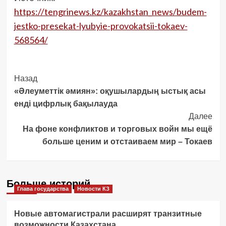
https://tengrinews.kz/kazakhstan_news/budem-
jestko-presekat-lyubyie-provokatsii-tokaev-
568564/
Post
Назад
«Әлеуметтік әмиян»: оқушылардың ыстық асы
Navigation
енді цифрлық бақылауда
Далее
На фоне конфликтов и торговых войн мы ещё
больше ценим и отстаиваем мир – Токаев
Больше историй
Глава государства
Новости КЗ
Новые автомагистрали расширят транзитные
возможности Казахстана