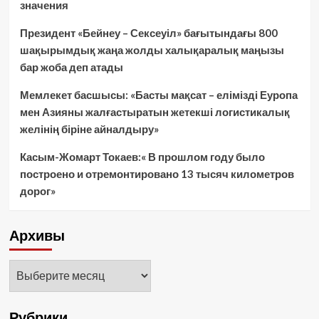
значения
Президент «Бейнеу – Сексеуіл» бағытындағы 800
шақырымдық жаңа жолды халықаралық маңызы
бар жоба деп атады
Мемлекет басшысы: «Басты мақсат – елімізді Еуропа
мен Азияны жалғастыратын жетекші логистикалық
желінің біріне айналдыру»
Касым-Жомарт Токаев:« В прошлом году было
построено и отремонтировано 13 тысяч километров
дорог»
Архивы
Архивы
Рубрики