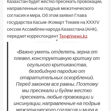
Казахстан будет жестко пресекать провокации,
направленные на подрыв межэтнического
согласия и мира. Об этом заявил Глава
государства Касым-Жомарт Токаев на XXXIV
сессии Ассамблеи народа Казахстана (АНК),
передает корреспондент
Tengrinews.kz
.
«Важно уметь отделять зерна от
плевел, конструктивную критику от
огульного критиканства,
безобидную пародию от
отвратительных оскорблений.
Перед законом все равны. Поэтому
мы пресекали и будем жестко
пресекать любые провокации и
инсинуации, направленные на подрыв
межэтнического согласия и мира в