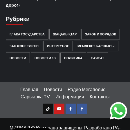
дорог»
Рубрики
ГЛАВА ГОСУДАРСТВА
ЖАҢАЛЫҚТАР
ЗАКОН И ПОРЯДОК
ЗАҢ ЖӘНЕ ТӘРТІП
ИНТЕРЕСНОЕ
МЕМЛЕКЕТ БАСШЫСЫ
НОВОСТИ
НОВОСТИ КЗ
ПОЛИТИКА
САЯСАТ
Главная
Новости
Радио Мегаполис
Сарыарка TV
Информация
Контакты
TT
Youtube
FB1
FB2
Қазақ тілі
МИРИАД © Все права защищены. Разработано РА-